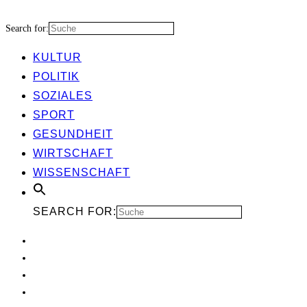
Search for:
KUL­TUR
POLI­TIK
SOZIA­LES
SPORT
GESUND­HEIT
WIRT­SCHAFT
WIS­SEN­SCHAFT
SEARCH FOR: