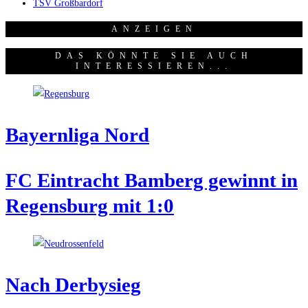
TSV Großbardorf
ANZEI­GEN
DAS KÖNNTE SIE AUCH
INTERESSIEREN...
Bay­ern­li­ga Nord
FC Ein­tracht Bam­berg gewinnt in
Regens­burg mit 1:0
Nach Der­by­sieg