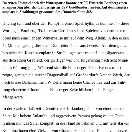
Im ers­ten Test­spiel nach der Win­ter­pau­se konn­te der FC Ein­tracht Bam­berg einen
knap­pen Sieg über den Lan­des­li­gis­ten TSV Groß­bar­dorf lan­den. Auf dem Kunst­ra­
sen­platz in Strah­lun­gen gewan­nen die „Dom­rei­ter“ mit 3:2.
„Flei­ßig sein und über den Kampf in einen Spiel­rhyth­mus kom­men“ – die­se
Wor­te gab Bam­bergs Trai­ner Jan Gern­lein sei­nen Spie­lern vor dem ers­ten
Spiel nach einer lan­gen Win­ter­pau­se mit auf dem Weg. Allein, in den ers­ten
45 Minu­ten gelang dies den „Dom­rei­tern“ nur ansatz­wei­se. Auf dem gut zu
bespie­len­den Kunst­ra­sen­platz in Strah­lun­gen war es der Lan­des­li­gaers­ten
aus dem Rhön Grab­feld, der grif­fi­ger war und fol­ge­rich­tig nach acht Minu­
ten in Füh­rung ging. Wäh­rend sich die Bam­ber­ger Defen­si­ve unsor­tiert
zeig­te, genüg­te ein star­ker Dia­go­nal­ball auf Groß­bar­dorfs Nathan Wirth, der
nach klas­se Ball­an­nah­me TW Dell­er­mann kei­ne Chan­ce ließ und zur Füh­
rung ein­netz­te. Chan­cen auf Bam­ber­ger Sei­te blie­ben in der Fol­ge
Mangelware.
In der zwei­ten Halb­zeit prä­sen­tier­te sich Bam­berg dann von einer ande­ren
Sei­te. Mit hohem Anlau­fen und aggres­si­vem Pres­sen gelang es den Ober­
fran­ken nun das Spiel kom­plett in die Hand zu neh­men und mit teils star­ken
Kom­bi­na­tio­nen eine Viel­zahl von Chan­cen zu erspie­len. Eine davon nutz­te