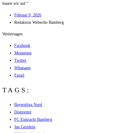
bau­en wir auf.“
Febru­ar 9, 2026
Redak­ti­on
Web­echo Bamberg
Weitersagen
Facebook
Messenger
Twitter
Whatsapp
Email
TAGS:
Bayernliga Nord
Domreiter
FC Eintracht Bamberg
Jan Gernlein