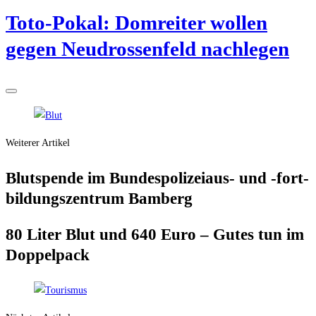
Toto-Pokal: Dom­rei­ter wol­len
gegen Neu­dros­sen­feld nachlegen
Weiterer Artikel
Blut­spen­de im Bun­des­po­li­zei­aus- und ‑fort­
bil­dungs­zen­trum Bamberg
80 Liter Blut und 640 Euro – Gutes tun im
Doppelpack