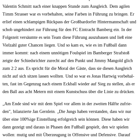
Valen­tin Schmitt nach einer knap­pen Stun­de zum Aus­gleich. Dem agi­len
Timm Stras­ser war es vor­be­hal­ten, sei­ne Far­ben in Füh­rung zu brin­gen. Er
erlief einen schlam­pi­gen Rück­pass der Groß­bar­dor­fer Hin­ter­mann­schaft und
schob unge­hin­dert zur Füh­rung für den FC Ein­tracht Bam­berg ein. In der
Fol­ge­zeit ver­säum­te es sein Team die­se Füh­rung aus­zu­bau­en und ließ eine
Viel­zahl guter Chan­cen lie­gen. Und so kam es, wie es im Fuß­ball dann
immer kommt: nach einem unnö­ti­gen Foul­spiel im Bam­ber­ger Straf­stoß
zeig­te der Schieds­rich­ter zurecht auf den Punkt und Jim­my Man­gold glich
zum 2:2 aus. Es spricht für die Moral der Gäs­te, dass sie die­sen Aus­gleich
nicht auf sich sit­zen las­sen woll­ten. Und so war es Jonas Hart­wig vor­be­hal­
ten, fast im Gegen­zug nach einem Eck­ball wie­der auf Sieg zu stel­len, als er
den Ball aus acht Metern mit einem Kunst­schuss über die Linie zu drücken.
„Am Ende sind wir mit dem Spiel vor allem in der zwei­ten Hälf­te zufrie­
den“, bilan­zier­te Jan Gern­lein. „Die Jungs haben ver­stan­den, dass wir nur
über eine 100%ige Ein­stel­lung erfolg­reich sein kön­nen. Die­se haben wir
dann gezeigt und dar­aus in Pha­sen den Fuß­ball gespielt, den wir spie­len
wol­len: mutig und mit Über­zeu­gung in Offen­si­ve und Defen­si­ve. Dar­auf