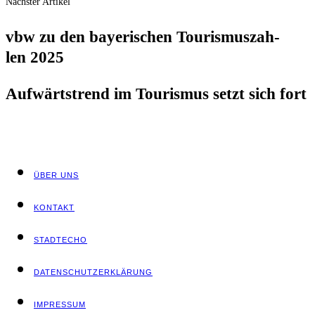
Nächster Artikel
vbw zu den baye­ri­schen Tou­ris­mus­zah­
len 2025
Auf­wärts­trend im Tou­ris­mus setzt sich fort
ÜBER UNS
KON­TAKT
STADT­ECHO
DATEN­SCHUTZ­ER­KLÄ­RUNG
IMPRES­SUM