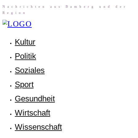
Nach­rich­ten aus Bam­berg und der
Region
Kul­tur
Poli­tik
Sozia­les
Sport
Gesund­heit
Wirt­schaft
Wis­sen­schaft