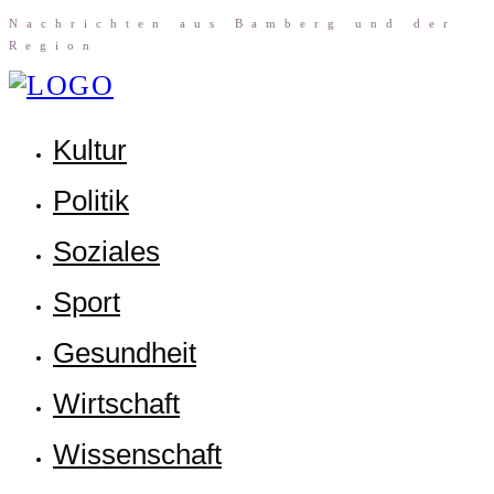
Nach­rich­ten aus Bam­berg und der
Region
Kul­tur
Poli­tik
Sozia­les
Sport
Gesund­heit
Wirt­schaft
Wis­sen­schaft