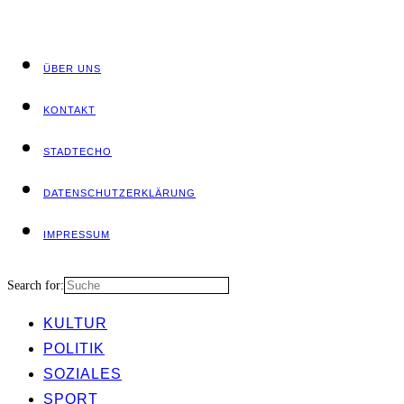
ÜBER UNS
KON­TAKT
STADT­ECHO
DATEN­SCHUTZ­ER­KLÄ­RUNG
IMPRES­SUM
Search for:
KUL­TUR
POLI­TIK
SOZIA­LES
SPORT