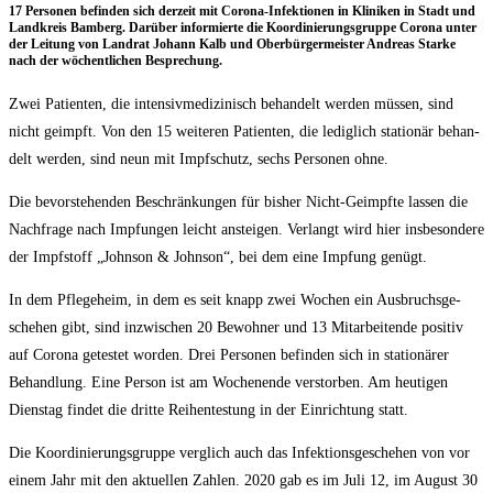
17 Per­so­nen befin­den sich der­zeit mit Coro­na-Infek­tio­nen in Kli­ni­ken in Stadt und
Land­kreis Bam­berg. Dar­über infor­mier­te die Koor­di­nie­rungs­grup­pe Coro­na unter
der Lei­tung von Land­rat Johann Kalb und Ober­bür­ger­meis­ter Andre­as Star­ke
nach der wöchent­li­chen Besprechung.
Zwei Pati­en­ten, die inten­siv­me­di­zi­nisch behan­delt wer­den müs­sen, sind
nicht geimpft. Von den 15 wei­te­ren Pati­en­ten, die ledig­lich sta­tio­när behan­
delt wer­den, sind neun mit Impf­schutz, sechs Per­so­nen ohne.
Die bevor­ste­hen­den Beschrän­kun­gen für bis­her Nicht-Geimpf­te las­sen die
Nach­fra­ge nach Imp­fun­gen leicht anstei­gen. Ver­langt wird hier ins­be­son­de­re
der Impf­stoff „John­son & John­son“, bei dem eine Imp­fung genügt.
In dem Pfle­ge­heim, in dem es seit knapp zwei Wochen ein Aus­bruchs­ge­
sche­hen gibt, sind inzwi­schen 20 Bewoh­ner und 13 Mit­ar­bei­ten­de posi­tiv
auf Coro­na getes­tet wor­den. Drei Per­so­nen befin­den sich in sta­tio­nä­rer
Behand­lung. Eine Per­son ist am Wochen­en­de ver­stor­ben. Am heu­ti­gen
Diens­tag fin­det die drit­te Rei­hen­tes­tung in der Ein­rich­tung statt.
Die Koor­di­nie­rungs­grup­pe ver­glich auch das Infek­ti­ons­ge­sche­hen von vor
einem Jahr mit den aktu­el­len Zah­len. 2020 gab es im Juli 12, im August 30