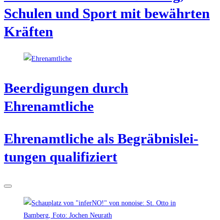
Schu­len und Sport mit bewähr­ten
Kräften
Beer­di­gun­gen durch
Ehrenamtliche
Ehren­amt­li­che als Begräb­nis­lei­
tun­gen qualifiziert