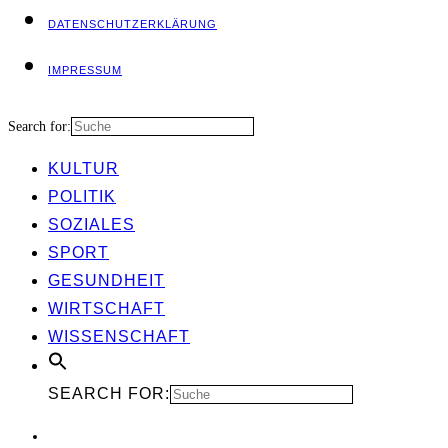
DATEN­SCHUTZ­ER­KLÄ­RUNG
IMPRES­SUM
Search for:
KUL­TUR
POLI­TIK
SOZIA­LES
SPORT
GESUND­HEIT
WIRT­SCHAFT
WIS­SEN­SCHAFT
SEARCH FOR: