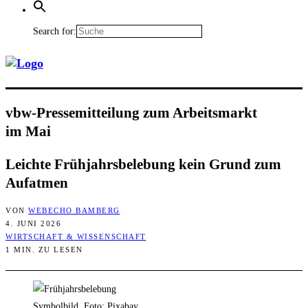
Search for:
vbw-Pres­se­mit­tei­lung zum Arbeits­markt
im Mai
Leich­te Früh­jahrs­be­le­bung kein Grund zum
Aufatmen
VON
WEBECHO BAMBERG
4. JUNI 2026
WIRTSCHAFT & WISSENSCHAFT
1 MIN. ZU LESEN
Symbolbild, Foto: Pixabay