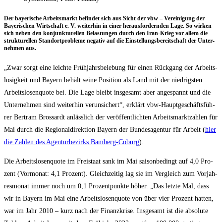
Der baye­ri­sche Arbeits­markt befin­det sich aus Sicht der vbw – Ver­ei­ni­gung der
Baye­ri­schen Wirt­schaft e. V. wei­ter­hin in einer her­aus­for­dern­den Lage. So wir­ken
sich neben den kon­junk­tu­rel­len Belas­tun­gen durch den Iran-Krieg vor allem die
struk­tu­rel­len Stand­ort­pro­ble­me nega­tiv auf die Ein­stel­lungs­be­reit­schaft der Unter­
neh­men aus.
„Zwar sorgt eine leich­te Früh­jahrs­be­le­bung für einen Rück­gang der Arbeits­
lo­sig­keit und Bay­ern behält sei­ne Posi­ti­on als Land mit der nied­rigs­ten
Arbeits­lo­sen­quo­te bei. Die Lage bleibt ins­ge­samt aber ange­spannt und die
Unter­neh­men sind wei­ter­hin ver­un­si­chert“, erklärt vbw-Haupt­ge­schäfts­füh­
rer Bert­ram Bros­sardt anläss­lich der ver­öf­fent­lich­ten Arbeits­markt­zah­len für
Mai durch die Regio­nal­di­rek­ti­on Bay­ern der Bun­des­agen­tur für Arbeit (
hier
die Zah­len des Agen­tur­be­zirks Bam­berg-Coburg
).
Die Arbeits­lo­sen­quo­te im Frei­staat sank im Mai sai­son­be­dingt auf 4,0 Pro­
zent (Vor­mo­nat: 4,1 Pro­zent). Gleich­zei­tig lag sie im Ver­gleich zum Vor­jah­
res­mo­nat immer noch um 0,1 Pro­zent­punk­te höher. „Das letz­te Mal, dass
wir in Bay­ern im Mai eine Arbeits­lo­sen­quo­te von über vier Pro­zent hat­ten,
war im Jahr 2010 – kurz nach der Finanz­kri­se. Ins­ge­samt ist die abso­lu­te