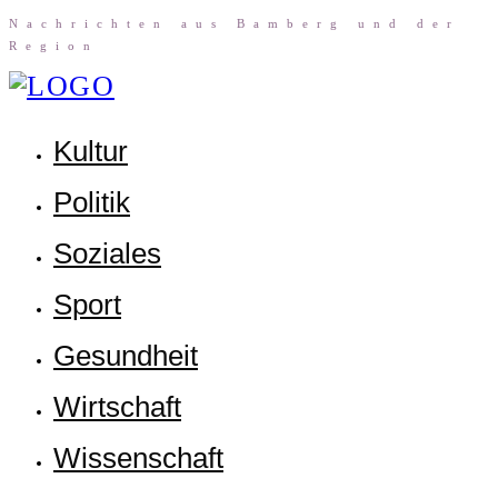
Nach­rich­ten aus Bam­berg und der
Region
Kul­tur
Poli­tik
Sozia­les
Sport
Gesund­heit
Wirt­schaft
Wis­sen­schaft