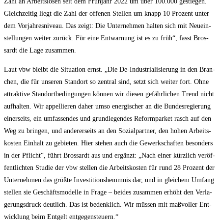
Zahl an Arbeits­lo­sen seit dem Früh­jahr 2022 um über 100.000 gestie­gen.
Gleich­zei­tig liegt die Zahl der offe­nen Stel­len um knapp 10 Pro­zent unter
dem Vor­jah­res­ni­veau. Das zeigt: Die Unter­neh­men hal­ten sich mit Neu­ein­
stel­lun­gen wei­ter zurück. Für eine Ent­war­nung ist es zu früh“, fasst Bros­
sardt die Lage zusammen.
Laut vbw bleibt die Situa­ti­on ernst. „Die De-Indus­tria­li­sie­rung in den Bran­
chen, die für unse­ren Stand­ort so zen­tral sind, setzt sich wei­ter fort. Ohne
attrak­ti­ve Stand­ort­be­din­gun­gen kön­nen wir die­sen gefähr­li­chen Trend nicht
auf­hal­ten. Wir appel­lie­ren daher umso ener­gi­scher an die Bun­des­re­gie­rung
einer­seits, ein umfas­sen­des und grund­le­gen­des Reform­par­ket rasch auf den
Weg zu brin­gen, und ande­rer­seits an den Sozi­al­part­ner, den hohen Arbeits­
kos­ten Ein­halt zu gebie­ten. Hier ste­hen auch die Gewerk­schaf­ten beson­ders
in der Pflicht“, führt Bros­sardt aus und ergänzt: „Nach einer kürz­lich ver­öf­
fent­lich­ten Stu­die der vbw stel­len die Arbeits­kos­ten für rund 28 Pro­zent der
Unter­neh­men das größ­te Inves­ti­ti­ons­hemm­nis dar, und in glei­chem Umfang
stel­len sie Geschäfts­mo­del­le in Fra­ge – bei­des zusam­men erhöht den Ver­la­
ge­rungs­druck deut­lich. Das ist bedenk­lich. Wir müs­sen mit maß­vol­ler Ent­
wick­lung beim Ent­gelt entgegensteuern.“