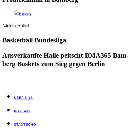
Nächster Artikel
Bas­ket­ball Bundesliga
Aus­ver­kauf­te Hal­le peitscht BMA365 Bam­
berg Bas­kets zum Sieg gegen Berlin
ÜBER UNS
KON­TAKT
STADT­ECHO