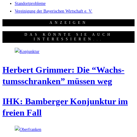
Standortprobleme
Vereinigung der Bayerischen Wirtschaft e. V.
ANZEI­GEN
DAS KÖNNTE SIE AUCH
INTERESSIEREN...
Her­bert Grim­mer: Die “Wachs­
tums­schran­ken” müs­sen weg
IHK: Bam­ber­ger Kon­junk­tur im
frei­en Fall