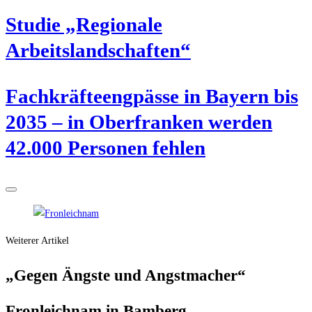
Stu­die „Regio­na­le
Arbeitslandschaften“
Fach­kräf­te­eng­päs­se in Bay­ern bis
2035 – in Ober­fran­ken wer­den
42.000 Per­so­nen fehlen
Weiterer Artikel
„Gegen Ängs­te und Angstmacher“
Fron­leich­nam in Bamberg