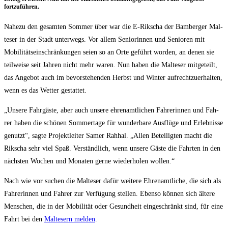
fortzuführen.
Nahe­zu den gesam­ten Som­mer über war die E‑Rikscha der Bam­ber­ger Mal­
te­ser in der Stadt unter­wegs. Vor allem Senio­rin­nen und Senio­ren mit
Mobi­li­täts­ein­schrän­kun­gen sei­en so an Orte geführt wor­den, an denen sie
teil­wei­se seit Jah­ren nicht mehr waren. Nun haben die Mal­te­ser mit­ge­teilt,
das Ange­bot auch im bevor­ste­hen­den Herbst und Win­ter auf­recht­zu­er­hal­ten,
wenn es das Wet­ter gestattet.
„Unse­re Fahr­gäs­te, aber auch unse­re ehren­amt­li­chen Fah­re­rin­nen und Fah­
rer haben die schö­nen Som­mer­ta­ge für wun­der­ba­re Aus­flü­ge und Erleb­nis­se
genutzt“, sag­te Pro­jekt­lei­ter Samer Rahhal. „Allen Betei­lig­ten macht die
Rik­scha sehr viel Spaß. Ver­ständ­lich, wenn unse­re Gäs­te die Fahr­ten in den
nächs­ten Wochen und Mona­ten ger­ne wie­der­ho­len wollen.“
Nach wie vor suchen die Mal­te­ser dafür wei­te­re Ehren­amt­li­che, die sich als
Fah­re­rin­nen und Fah­rer zur Ver­fü­gung stel­len. Eben­so kön­nen sich älte­re
Men­schen, die in der Mobi­li­tät oder Gesund­heit ein­ge­schränkt sind, für eine
Fahrt bei den
Mal­te­sern mel­den
.