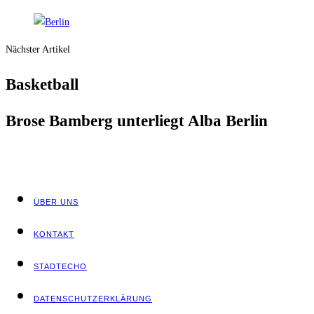
Nächster Artikel
Bas­ket­ball
Bro­se Bam­berg unter­liegt Alba Berlin
ÜBER UNS
KON­TAKT
STADT­ECHO
DATEN­SCHUTZ­ER­KLÄ­RUNG