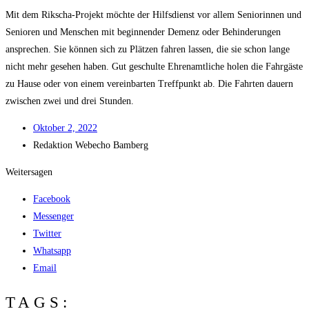
Mit dem Rik­scha-Pro­jekt möch­te der Hilfs­dienst vor allem Senio­rin­nen und
Senio­ren und Men­schen mit begin­nen­der Demenz oder Behin­de­run­gen
anspre­chen. Sie kön­nen sich zu Plät­zen fah­ren las­sen, die sie schon lan­ge
nicht mehr gese­hen haben. Gut geschul­te Ehren­amt­li­che holen die Fahr­gäs­te
zu Hau­se oder von einem ver­ein­bar­ten Treff­punkt ab. Die Fahr­ten dau­ern
zwi­schen zwei und drei Stunden.
Okto­ber 2, 2022
Redak­ti­on
Web­echo Bamberg
Weitersagen
Facebook
Messenger
Twitter
Whatsapp
Email
TAGS: