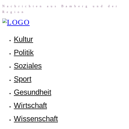
Nach­rich­ten aus Bam­berg und der
Region
Kul­tur
Poli­tik
Sozia­les
Sport
Gesund­heit
Wirt­schaft
Wis­sen­schaft