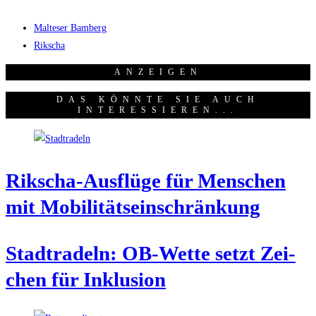
Malteser Bamberg
Rikscha
ANZEI­GEN
DAS KÖNNTE SIE AUCH
INTERESSIEREN...
Rik­scha-Aus­flü­ge für Men­schen
mit Mobilitätseinschränkung
Stadt­ra­deln: OB-Wet­te setzt Zei­
chen für Inklusion