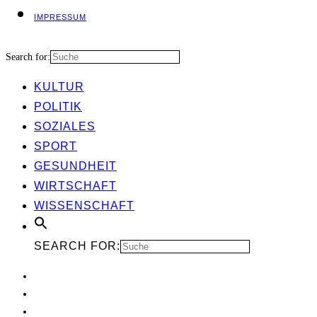
IMPRES­SUM
Search for:
KUL­TUR
POLI­TIK
SOZIA­LES
SPORT
GESUND­HEIT
WIRT­SCHAFT
WIS­SEN­SCHAFT
SEARCH FOR: