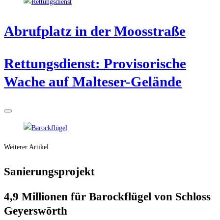
Abruf­platz in der Moosstraße
Ret­tungs­dienst: Pro­vi­so­ri­sche
Wache auf Malteser-Gelände
Weiterer Artikel
Sanie­rungs­pro­jekt
4,9 Mil­lio­nen für Barock­flü­gel von Schloss
Geyerswörth