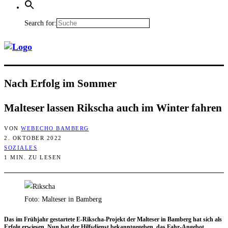
Search for:
Nach Erfolg im Sommer
Mal­te­ser las­sen Rik­scha auch im Win­ter fahren
VON
WEBECHO BAMBERG
2. OKTOBER 2022
SOZIALES
1 MIN. ZU LESEN
Foto: Malteser in Bamberg
Das im Früh­jahr gestar­te­te E‑Rik­scha-Pro­jekt der Mal­te­ser in Bam­berg hat sich als
Erfolg erwie­sen. Nun hat der Hilfs­dienst bekannt­ge­ge­ben, das Fahr-Ange­bot