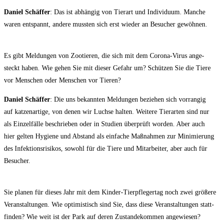
Dani­el Schäf­fer
: Das ist abhän­gig von Tier­art und Indi­vi­du­um. Man­che
waren ent­spannt, ande­re muss­ten sich erst wie­der an Besu­cher gewöhnen.
Es gibt Mel­dun­gen von Zoo­tie­ren, die sich mit dem Coro­na-Virus ange­
steckt haben. Wie gehen Sie mit die­ser Gefahr um? Schüt­zen Sie die Tie­re
vor Men­schen oder Men­schen vor Tieren?
Dani­el Schäf­fer
: Die uns bekann­ten Mel­dun­gen bezie­hen sich vor­ran­gig
auf kat­zen­ar­ti­ge, von denen wir Luch­se hal­ten. Wei­te­re Tier­ar­ten sind nur
als Ein­zel­fäl­le beschrie­ben oder in Stu­di­en über­prüft wor­den. Aber auch
hier gel­ten Hygie­ne und Abstand als ein­fa­che Maß­nah­men zur Mini­mie­rung
des Infek­ti­ons­ri­si­kos, sowohl für die Tie­re und Mit­ar­bei­ter, aber auch für
Besucher.
Sie pla­nen für die­ses Jahr mit dem Kin­der-Tier­pfle­ger­tag noch zwei grö­ße­re
Ver­an­stal­tun­gen. Wie opti­mis­tisch sind Sie, dass die­se Ver­an­stal­tun­gen statt­
fin­den? Wie weit ist der Park auf deren Zustan­de­kom­men angewiesen?