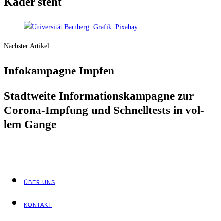
Kader steht
Nächster Artikel
Info­kam­pa­gne Impfen
Stadt­wei­te Infor­ma­ti­ons­kam­pa­gne zur
Coro­na-Imp­fung und Schnell­tests in vol­
lem Gange
ÜBER UNS
KON­TAKT