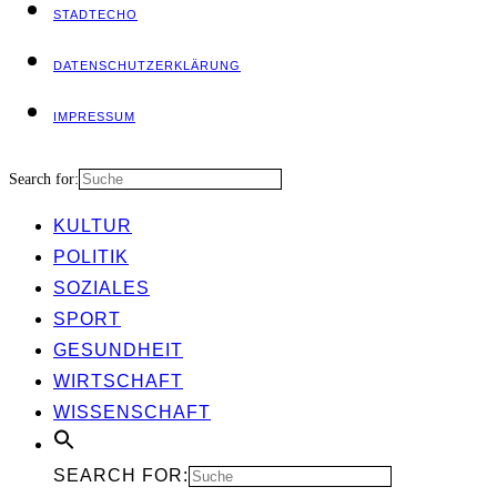
STADT­ECHO
DATEN­SCHUTZ­ER­KLÄ­RUNG
IMPRES­SUM
Search for:
KUL­TUR
POLI­TIK
SOZIA­LES
SPORT
GESUND­HEIT
WIRT­SCHAFT
WIS­SEN­SCHAFT
SEARCH FOR: