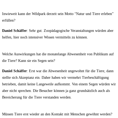
Inwie­weit kann der Wild­park der­zeit sein Mot­to “Natur und Tie­re erle­ben”
erfüllen?
Dani­el Schäf­fer
: Sehr gut. Zoo­päd­ago­gi­sche Ver­an­stal­tun­gen wür­den aber
hel­fen, hier noch inten­si­ver Wis­sen ver­mit­teln zu können.
Wel­che Aus­wir­kun­gen hat die mona­te­lan­ge Abwe­sen­heit von Publi­kum auf
die Tie­re? Kann sie ein Segen sein?
Dani­el Schäf­fer
: Erst war die Abwe­sen­heit unge­wohnt für die Tie­re, dann
stell­te sich Akzep­tanz ein. Daher haben wir ver­mehrt Tier­be­schäf­ti­gung
betrie­ben, damit kei­ne Lan­ge­wei­le auf­kommt. Von einem Segen wür­den wir
aber nicht spre­chen. Die Besu­cher kön­nen ja ganz grund­sätz­lich auch als
Berei­che­rung für die Tie­re ver­stan­den werden.
Müs­sen Tie­re erst wie­der an den Kon­takt mit Men­schen gewöhnt werden?