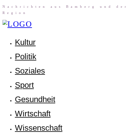
Nach­rich­ten aus Bam­berg und der
Region
Kul­tur
Poli­tik
Sozia­les
Sport
Gesund­heit
Wirt­schaft
Wis­sen­schaft