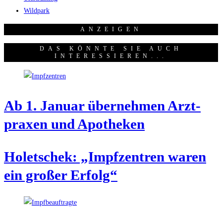
Wildpark
ANZEI­GEN
DAS KÖNNTE SIE AUCH
INTERESSIEREN...
Ab 1. Janu­ar über­neh­men Arzt­
pra­xen und Apotheken
Holet­schek: „Impf­zen­tren waren
ein gro­ßer Erfolg“