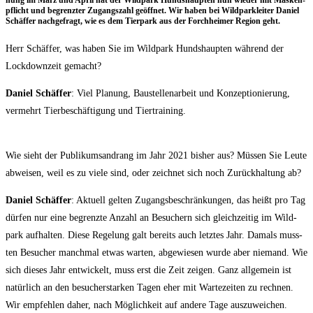
nung im März und April hat der Wild­park Hunds­haup­ten nun wie­der mit Mas­ken­
pflicht und begrenz­ter Zugangs­zahl geöff­net. Wir haben bei Wild­park­lei­ter Dani­el
Schäf­fer nach­ge­fragt, wie es dem Tier­park aus der Forch­hei­mer Regi­on geht.
Herr Schäf­fer, was haben Sie im Wild­park Hunds­haup­ten wäh­rend der
Lock­down­zeit gemacht?
Dani­el Schäf­fer
: Viel Pla­nung, Bau­stel­len­ar­beit und Kon­zep­tio­nie­rung,
ver­mehrt Tier­be­schäf­ti­gung und Tiertraining.
Wie sieht der Publi­kums­an­drang im Jahr 2021 bis­her aus? Müs­sen Sie Leu­te
abwei­sen, weil es zu vie­le sind, oder zeich­net sich noch Zurück­hal­tung ab?
Dani­el Schäf­fer
: Aktu­ell gel­ten Zugangs­be­schrän­kun­gen, das heißt pro Tag
dür­fen nur eine begrenz­te Anzahl an Besu­chern sich gleich­zei­tig im Wild­
park auf­hal­ten. Die­se Rege­lung galt bereits auch letz­tes Jahr. Damals muss­
ten Besu­cher manch­mal etwas war­ten, abge­wie­sen wur­de aber nie­mand. Wie
sich die­ses Jahr ent­wi­ckelt, muss erst die Zeit zei­gen. Ganz all­ge­mein ist
natür­lich an den besu­cher­star­ken Tagen eher mit War­te­zei­ten zu rech­nen.
Wir emp­feh­len daher, nach Mög­lich­keit auf ande­re Tage auszuweichen.