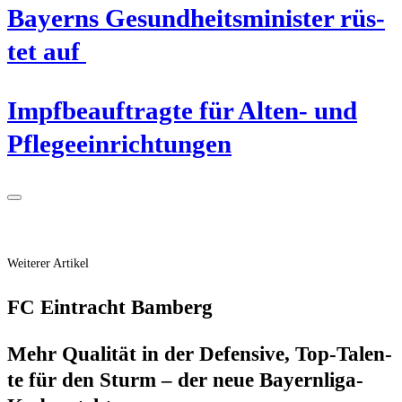
Bay­erns Gesund­heits­mi­nis­ter rüs­
tet auf
Impf­be­auf­trag­te für Alten- und
Pflegeeinrichtungen
Weiterer Artikel
FC Ein­tracht Bamberg
Mehr Qua­li­tät in der Defen­si­ve, Top-Talen­
te für den Sturm – der neue Bay­ern­li­ga-