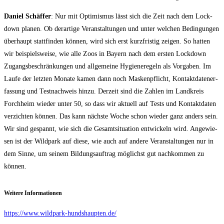
Dani­el Schäf­fer
: Nur mit Opti­mis­mus lässt sich die Zeit nach dem Lock­
down pla­nen. Ob der­ar­ti­ge Ver­an­stal­tun­gen und unter wel­chen Bedin­gun­gen
über­haupt statt­fin­den kön­nen, wird sich erst kurz­fris­tig zei­gen. So hat­ten
wir bei­spiels­wei­se, wie alle Zoos in Bay­ern nach dem ers­ten Lock­down
Zugangs­be­schrän­kun­gen und all­ge­mei­ne Hygie­ne­re­geln als Vor­ga­ben. Im
Lau­fe der letz­ten Mona­te kamen dann noch Mas­ken­pflicht, Kon­takt­da­ten­er­
fas­sung und Test­nach­weis hin­zu. Der­zeit sind die Zah­len im Land­kreis
Forch­heim wie­der unter 50, so dass wir aktu­ell auf Tests und Kon­takt­da­ten
ver­zich­ten kön­nen. Das kann nächs­te Woche schon wie­der ganz anders sein.
Wir sind gespannt, wie sich die Gesamt­si­tua­ti­on ent­wi­ckeln wird. Ange­wie­
sen ist der Wild­park auf die­se, wie auch auf ande­re Ver­an­stal­tun­gen nur in
dem Sin­ne, um sei­nem Bil­dungs­auf­trag mög­lichst gut nach­kom­men zu
können.
Wei­te­re Informationen
https://www.wildpark-hundshaupten.de/