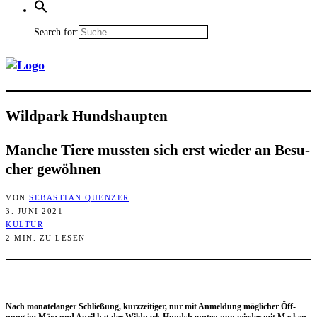
Search for:
Wild­park Hundshaupten
Man­che Tie­re muss­ten sich erst wie­der an Besu­
cher gewöhnen
VON
SEBASTIAN QUENZER
3. JUNI 2021
KULTUR
2 MIN. ZU LESEN
Nach mona­te­lan­ger Schlie­ßung, kurz­zei­ti­ger, nur mit Anmel­dung mög­li­cher Öff­