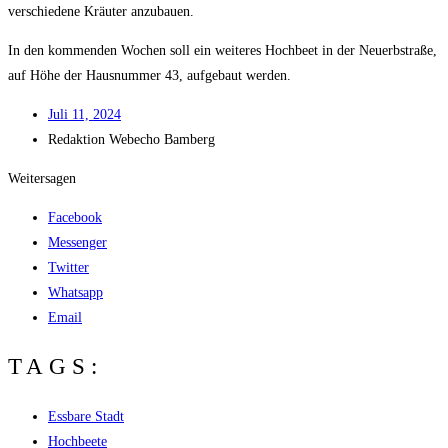
ver­schie­de­ne Kräu­ter anzubauen.
In den kom­men­den Wochen soll ein wei­te­res Hoch­beet in der Neu­erb­stra­ße,
auf Höhe der Haus­num­mer 43, auf­ge­baut werden.
Juli 11, 2024
Redak­ti­on
Web­echo Bamberg
Weitersagen
Facebook
Messenger
Twitter
Whatsapp
Email
TAGS:
Essbare Stadt
Hochbeete