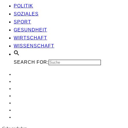
POLI­TIK
SOZIA­LES
SPORT
GESUND­HEIT
WIRT­SCHAFT
WIS­SEN­SCHAFT
SEARCH FOR: