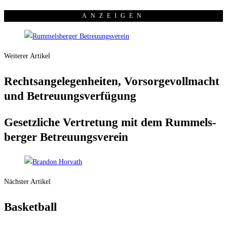
ANZEI­GEN
Weiterer Artikel
Rechts­an­ge­le­gen­hei­ten, Vor­sor­ge­voll­macht
und Betreuungsverfügung
Gesetz­li­che Ver­tre­tung mit dem Rum­mels­
ber­ger Betreuungsverein
Nächster Artikel
Bas­ket­ball