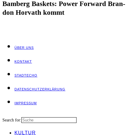
Bam­berg Bas­kets: Power For­ward Bran­
don Hor­vath kommt
ÜBER UNS
KON­TAKT
STADT­ECHO
DATEN­SCHUTZ­ER­KLÄ­RUNG
IMPRES­SUM
Search for:
KUL­TUR