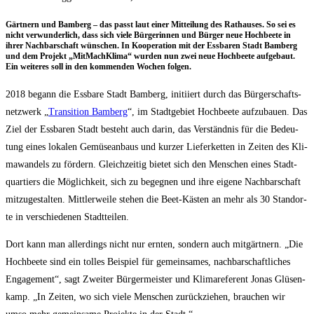
Gärt­nern und Bam­berg – das passt laut einer Mit­tei­lung des Rat­hau­ses. So sei es
nicht ver­wun­der­lich, dass sich vie­le Bür­ge­rin­nen und Bür­ger neue Hoch­bee­te in
ihrer Nach­bar­schaft wün­schen. In Koope­ra­ti­on mit der Ess­ba­ren Stadt Bam­berg
und dem Pro­jekt „Mit­Mach­Kli­ma“ wur­den nun zwei neue Hoch­bee­te auf­ge­baut.
Ein wei­te­res soll in den kom­men­den Wochen folgen.
2018 begann die Ess­ba­re Stadt Bam­berg, initi­iert durch das Bür­ger­schafts­
netz­werk „
Tran­si­ti­on Bam­berg
“, im Stadt­ge­biet Hoch­bee­te auf­zu­bau­en. Das
Ziel der Ess­ba­ren Stadt besteht auch dar­in, das Ver­ständ­nis für die Bedeu­
tung eines loka­len Gemü­se­an­baus und kur­zer Lie­fer­ket­ten in Zei­ten des Kli­
ma­wan­dels zu för­dern. Gleich­zei­tig bie­tet sich den Men­schen eines Stadt­
quar­tiers die Mög­lich­keit, sich zu begeg­nen und ihre eige­ne Nach­bar­schaft
mit­zu­ge­stal­ten. Mitt­ler­wei­le ste­hen die Beet-Käs­ten an mehr als 30 Stand­or­
te in ver­schie­de­nen Stadtteilen.
Dort kann man aller­dings nicht nur ern­ten, son­dern auch mit­gärt­nern. „Die
Hoch­bee­te sind ein tol­les Bei­spiel für gemein­sa­mes, nach­bar­schaft­li­ches
Enga­ge­ment“, sagt Zwei­ter Bür­ger­meis­ter und Kli­ma­re­fe­rent Jonas Glüsen­
kamp. „In Zei­ten, wo sich vie­le Men­schen zurück­zie­hen, brau­chen wir