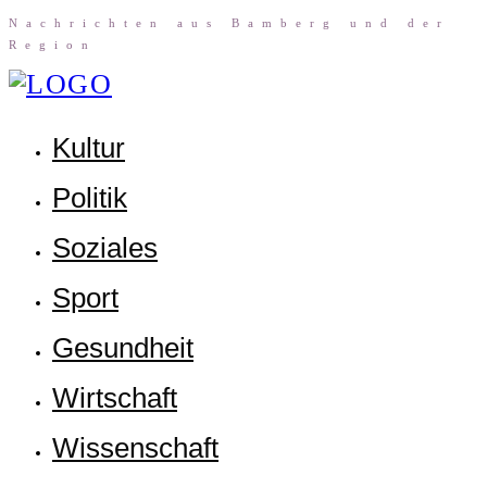
Nach­rich­ten aus Bam­berg und der
Region
Kul­tur
Poli­tik
Sozia­les
Sport
Gesund­heit
Wirt­schaft
Wis­sen­schaft