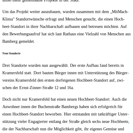
umso mehr gemein­sa­me Pro­jek­te in der Stadt.“
Um das Pro­jekt wei­ter aus­zu­bau­en, wur­den zusam­men mit dem „Mit­Mach­
Kli­ma“ Stand­ort­wün­sche erfragt und Men­schen gesucht, die einen Hoch­
beet-Stand­ort in ihrer Nach­bar­schaft auf­bau­en und betreu­en möch­ten. Auf
den Bewer­bungs­auf­ruf hat sich laut Rat­haus eine Viel­zahl von Men­schen aus
Bam­berg gemeldet.
Neue Stand­or­te
Drei Stand­or­te wur­den nun aus­ge­wählt. Der ers­te Auf­bau fand bereits in
Kra­mers­feld statt. Dort bau­ten Bürger:innen mit Unter­stüt­zung des Bür­ger­
ver­eins Kra­mers­feld den ers­ten dorf­ei­ge­nen Hoch­beet-Stand­ort auf, zwi­
schen der Ernst-Zin­ner-Stra­ße 12 und 16a.
Doch nicht nur Kra­mers­feld hat einen neu­en Hoch­beet-Stand­ort. Auch die
Anwohner:innen der Buchen­stra­ße Bam­bergs haben sich erfolg­reich für
einen Hoch­beet-Stand­ort bewor­ben. Hier ent­stan­den mit tat­kräf­ti­ger Unter­
stüt­zung vie­ler Enga­gier­ter ent­lang der Stra­ße gleich sechs neue Hoch­bee­te,
die der Nach­bar­schaft nun die Mög­lich­keit gibt, ihr eige­nes Gemü­se und