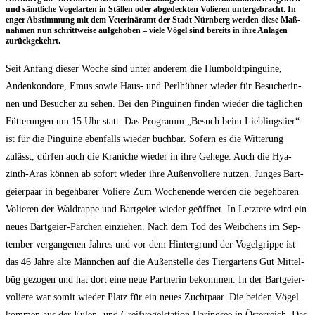
und sämt­li­che Vogel­ar­ten in Stäl­len oder abge­deck­ten Volie­ren unter­ge­bracht. In
enger Abstim­mung mit dem Vete­ri­när­amt der Stadt Nürn­berg wer­den die­se Maß­
nah­men nun schritt­wei­se auf­ge­ho­ben – vie­le Vögel sind bereits in ihre Anla­gen
zurückgekehrt.
Seit Anfang die­ser Woche sind unter ande­rem die Hum­boldt­pin­gui­ne,
Anden­kon­do­re, Emus sowie Haus- und Perl­hüh­ner wie­der für Besu­che­rin­
nen und Besu­cher zu sehen. Bei den Pin­gui­nen fin­den wie­der die täg­li­chen
Füt­te­run­gen um 15 Uhr statt. Das Pro­gramm „Besuch beim Lieb­lings­tier“
ist für die Pin­gui­ne eben­falls wie­der buch­bar. Sofern es die Wit­te­rung
zulässt, dür­fen auch die Kra­ni­che wie­der in ihre Gehe­ge. Auch die Hya­
zinth-Aras kön­nen ab sofort wie­der ihre Außen­vo­lie­re nut­zen. Jun­ges Bart­
gei­er­paar in begeh­ba­rer Volie­re Zum Wochen­en­de wer­den die begeh­ba­ren
Volie­ren der Wald­rap­pe und Bart­gei­er wie­der geöff­net. In Letz­te­re wird ein
neu­es Bart­gei­er-Pär­chen ein­zie­hen. Nach dem Tod des Weib­chens im Sep­
tem­ber ver­gan­ge­nen Jah­res und vor dem Hin­ter­grund der Vogel­grip­pe ist
das 46 Jah­re alte Männ­chen auf die Außen­stel­le des Tier­gar­tens Gut Mit­tel­
büg gezo­gen und hat dort eine neue Part­ne­rin bekom­men. In der Bart­gei­er­
vo­lie­re war somit wie­der Platz für ein neu­es Zucht­paar. Die bei­den Vögel
kom­men aus der Eulen- und Greif­vo­gel­sta­ti­on Haring­see in Öster­reich. Das