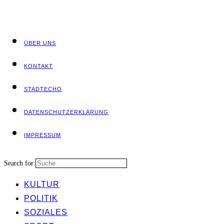
ÜBER UNS
KON­TAKT
STADT­ECHO
DATEN­SCHUTZ­ER­KLÄ­RUNG
IMPRES­SUM
Search for:
KUL­TUR
POLI­TIK
SOZIA­LES