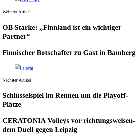
Weiterer Artikel
OB Star­ke: „Finn­land ist ein wich­ti­ger
Partner“
Fin­ni­scher Bot­schaf­ter zu Gast in Bamberg
Nächster Artikel
Schlüs­sel­spiel im Ren­nen um die Playoff-
Plätze
CERATONIA Vol­leys vor rich­tungs­wei­sen­
dem Duell gegen Leipzig