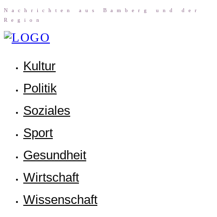
Nach­rich­ten aus Bam­berg und der
Region
Kul­tur
Poli­tik
Sozia­les
Sport
Gesund­heit
Wirt­schaft
Wis­sen­schaft