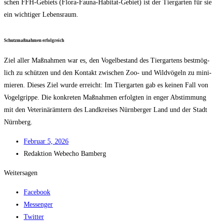
schen FFH-Gebiets (Flo­ra-Fau­na-Habi­tat-Gebiet) ist der Tier­gar­ten für sie
ein wich­ti­ger Lebensraum.
Schutz­maß­nah­men erfolgreich
Ziel aller Maß­nah­men war es, den Vogel­be­stand des Tier­gar­tens best­mög­
lich zu schüt­zen und den Kon­takt zwi­schen Zoo- und Wild­vö­geln zu mini­
mie­ren. Die­ses Ziel wur­de erreicht: Im Tier­gar­ten gab es kei­nen Fall von
Vogel­grip­pe. Die kon­kre­ten Maß­nah­men erfolg­ten in enger Abstim­mung
mit den Vete­ri­när­äm­tern des Land­krei­ses Nürn­ber­ger Land und der Stadt
Nürnberg.
Febru­ar 5, 2026
Redak­ti­on
Web­echo Bamberg
Weitersagen
Facebook
Messenger
Twitter