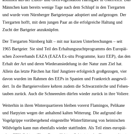
Männ­chen kam bereits weni­ge Tage nach dem Schlupf in den Tier­gar­ten
und wur­de vom Nürn­ber­ger Bart­gei­er­paar adop­tiert und auf­ge­zo­gen. Der
Tier­gar­ten hofft, mit dem jun­gen Paar an die erfolg­rei­che Hal­tung und
Zucht der Bart­gei­er anzuknüpfen.
Der Tier­gar­ten Nürn­berg hält – mit nur kur­zen Unter­bre­chun­gen – seit
1965 Bart­gei­er. Sie sind Teil des Erhal­tungs­zucht­pro­gramms des Euro­päi­
schen Zoo­ver­bands EAZA (EAZA Ex-situ Pro­gram­me, kurz EEP), das den
Erhalt der Art und deren Wie­der­an­sie­de­lung in der Natur zum Ziel hat.
Allein das letz­te Pär­chen hat fünf Jung­tie­re erfolg­reich groß­ge­zo­gen, vier
davon wur­den im Rah­men des EEPs in Spa­ni­en und Frank­reich aus­ge­wil­
dert. In die Bart­gei­er­vo­lie­re keh­ren zudem die Schwarz­stör­che und Fel­sen­
tau­ben zurück. Auch die Schnee­eu­len dür­fen wie­der zurück in ihre Voliere.
Wei­ter­hin in ihren Win­ter­quar­tie­ren blei­ben vor­erst Fla­min­gos, Peli­ka­ne
und Har­py­ien wegen der anhal­tend kal­ten Wit­te­rung. Die auf­grund der
Vogel­grip­pe vor­über­ge­hend ein­ge­stell­te Win­ter­füt­te­rung von hei­mi­schen
Wild­vö­geln kann nun eben­falls wie­der statt­fin­den. Als Teil eines euro­päi­