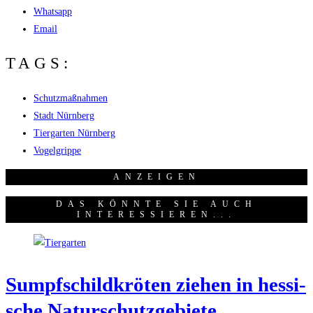
Whatsapp
Email
TAGS:
Schutzmaßnahmen
Stadt Nürnberg
Tiergarten Nürnberg
Vogelgrippe
ANZEI­GEN
DAS KÖNNTE SIE AUCH
INTERESSIEREN...
Sumpf­schild­krö­ten zie­hen in hes­si­
sche Naturschutzgebiete