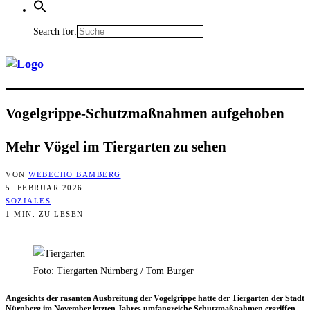
Search for:
Vogel­grip­pe-Schutz­maß­nah­men aufgehoben
Mehr Vögel im Tier­gar­ten zu sehen
VON
WEBECHO BAMBERG
5. FEBRUAR 2026
SOZIALES
1 MIN. ZU LESEN
Foto: Tiergarten Nürnberg / Tom Burger
Ange­sichts der rasan­ten Aus­brei­tung der Vogel­grip­pe hat­te der Tier­gar­ten der Stadt
Nürn­berg im Novem­ber letz­ten Jah­res umfang­rei­che Schutz­maß­nah­men ergrif­fen