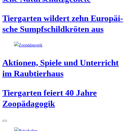
Tier­gar­ten wil­dert zehn Euro­päi­
sche Sumpf­schild­krö­ten aus
Aktio­nen, Spie­le und Unter­richt
im Raubtierhaus
Tier­gar­ten fei­ert 40 Jah­re
Zoopädagogik