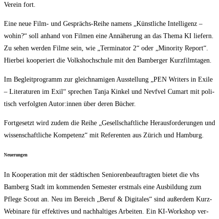
Ver­ein fort.
Eine neue Film- und Gesprächs-Rei­he namens „Künst­li­che Intel­li­genz –
wohin?“ soll anhand von Fil­men eine Annä­he­rung an das The­ma KI lie­fern.
Zu sehen wer­den Fil­me sein, wie „Ter­mi­na­tor 2“ oder „Mino­ri­ty Report“.
Hier­bei koope­riert die Volks­hoch­schu­le mit den Bam­ber­ger Kurzfilmtagen.
Im Begleit­pro­gramm zur gleich­na­mi­gen Aus­stel­lung „PEN Wri­ters in Exi­le
– Lite­ra­tu­ren im Exil“ spre­chen Tan­ja Kin­kel und Nevf­vel Cum­art mit poli­
tisch ver­folg­ten Autor:innen über deren Bücher.
Fort­ge­setzt wird zudem die Rei­he „Gesell­schaft­li­che Her­aus­for­de­run­gen und
wis­sen­schaft­li­che Kom­pe­tenz“ mit Refe­ren­ten aus Zürich und Hamburg.
Neue­run­gen
In Koope­ra­ti­on mit der städ­ti­schen Senio­ren­be­auf­trag­ten bie­tet die vhs
Bam­berg Stadt im kom­men­den Semes­ter erst­mals eine Aus­bil­dung zum
Pfle­ge Scout an. Neu im Bereich „Beruf & Digi­ta­les“ sind außer­dem Kurz-
Web­i­na­re für effek­ti­ves und nach­hal­ti­ges Arbei­ten. Ein KI-Work­shop ver­