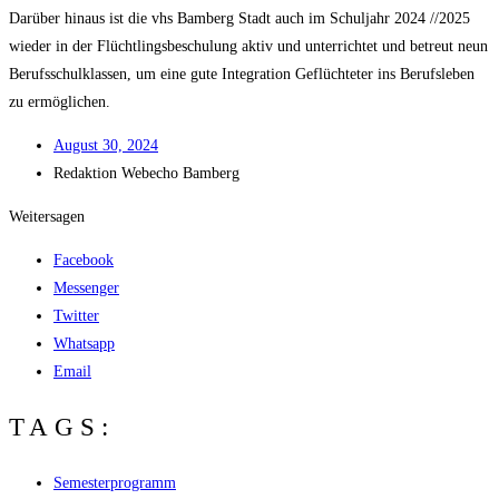
Dar­über hin­aus ist die vhs Bam­berg Stadt auch im Schul­jahr 2024 /​/​2025
wie­der in der Flücht­lings­be­schu­lung aktiv und unter­rich­tet und betreut neun
Berufs­schul­klas­sen, um eine gute Inte­gra­ti­on Geflüch­te­ter ins Berufs­le­ben
zu ermöglichen.
August 30, 2024
Redak­ti­on
Web­echo Bamberg
Weitersagen
Facebook
Messenger
Twitter
Whatsapp
Email
TAGS:
Semesterprogramm