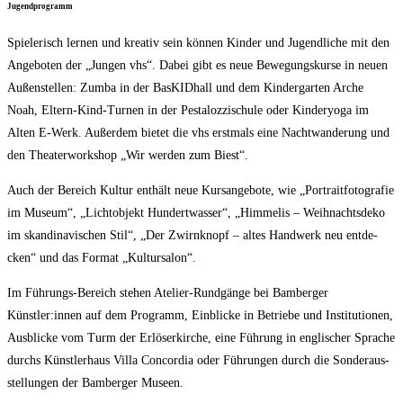
Jugend­pro­gramm
Spie­le­risch ler­nen und krea­tiv sein kön­nen Kin­der und Jugend­li­che mit den
Ange­bo­ten der „Jun­gen vhs“. Dabei gibt es neue Bewe­gungs­kur­se in neu­en
Außen­stel­len: Zum­ba in der Bas­KID­hall und dem Kin­der­gar­ten Arche
Noah, Eltern-Kind-Tur­nen in der Pes­ta­loz­zi­schu­le oder Kin­der­yo­ga im
Alten E‑Werk. Außer­dem bie­tet die vhs erst­mals eine Nacht­wan­de­rung und
den Thea­ter­work­shop „Wir wer­den zum Biest“.
Auch der Bereich Kul­tur ent­hält neue Kurs­an­ge­bo­te, wie „Por­trait­fo­to­gra­fie
im Muse­um“, „Licht­ob­jekt Hun­dert­was­ser“, „Him­me­lis – Weih­nachts­de­ko
im skan­di­na­vi­schen Stil“, „Der Zwirn­knopf – altes Hand­werk neu ent­de­
cken“ und das For­mat „Kul­tur­sa­lon“.
Im Füh­rungs-Bereich ste­hen Ate­lier-Rund­gän­ge bei Bam­ber­ger
Künstler:innen auf dem Pro­gramm, Ein­bli­cke in Betrie­be und Insti­tu­tio­nen,
Aus­bli­cke vom Turm der Erlö­ser­kir­che, eine Füh­rung in eng­li­scher Spra­che
durchs Künst­ler­haus Vil­la Con­cor­dia oder Füh­run­gen durch die Son­der­aus­
stel­lun­gen der Bam­ber­ger Museen.