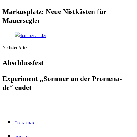
Mar­kus­platz: Neue Nist­käs­ten für
Mauersegler
Nächster Artikel
Abschluss­fest
Expe­ri­ment „Som­mer an der Pro­me­na­
de“ endet
ÜBER UNS