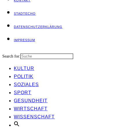
KON­TAKT
STADT­ECHO
DATEN­SCHUTZ­ER­KLÄ­RUNG
IMPRES­SUM
Search for:
KUL­TUR
POLI­TIK
SOZIA­LES
SPORT
GESUND­HEIT
WIRT­SCHAFT
WIS­SEN­SCHAFT