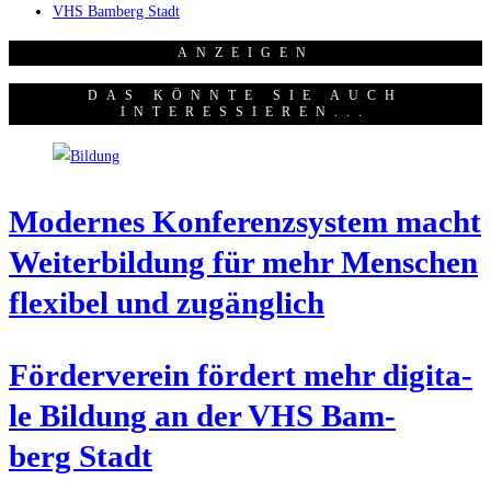
VHS Bamberg Stadt
ANZEI­GEN
DAS KÖNNTE SIE AUCH
INTERESSIEREN...
Moder­nes Kon­fe­renz­sys­tem macht
Wei­ter­bil­dung für mehr Men­schen
fle­xi­bel und zugänglich
För­der­ver­ein för­dert mehr digi­ta­
le Bil­dung an der VHS Bam­
berg Stadt