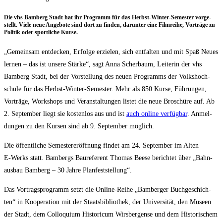
Die vhs Bam­berg Stadt hat ihr Pro­gramm für das Herbst-Win­ter-Semes­ter vor­ge­
stellt. Vie­le neue Ange­bo­te sind dort zu fin­den, dar­un­ter eine Film­rei­he, Vor­trä­ge zu
Poli­tik oder sport­li­che Kurse.
„Gemein­sam ent­de­cken, Erfol­ge erzie­len, sich ent­fal­ten und mit Spaß Neu­es
ler­nen – das ist unse­re Stär­ke“, sagt Anna Scher­baum, Lei­te­rin der vhs
Bam­berg Stadt, bei der Vor­stel­lung des neu­en Pro­gramms der Volks­hoch­
schu­le für das Herbst-Win­ter-Semes­ter. Mehr als 850 Kur­se, Füh­run­gen,
Vor­trä­ge, Work­shops und Ver­an­stal­tun­gen lis­tet die neue Bro­schü­re auf. Ab
2. Sep­tem­ber liegt sie kos­ten­los aus und ist
auch online ver­füg­bar
. Anmel­
dun­gen zu den Kur­sen sind ab 9. Sep­tem­ber möglich.
Die öffent­li­che Semes­ter­eröff­nung fin­det am 24. Sep­tem­ber im Alten
E‑Werks statt. Bam­bergs Bau­re­fe­rent Tho­mas Bee­se berich­tet über „Bahn­
aus­bau Bam­berg – 30 Jah­re Planfeststellung“.
Das Vor­trags­pro­gramm setzt die Online-Rei­he „Bam­ber­ger Buch­ge­schich­
ten“ in Koope­ra­ti­on mit der Staats­bi­blio­thek, der Uni­ver­si­tät, den Muse­en
der Stadt, dem Col­lo­qui­um His­to­ri­cum Wirs­ber­gen­se und dem His­to­ri­schem