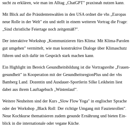
sucht zu erklä­ren, wie man im All­tag „ChatGPT“ pra­xis­nah nut­zen kann.
Mit Blick auf die Prä­si­den­ten­wah­len in den USA ord­net die vhs „Euro­pas
neue Rol­le in der Welt“ ein und stellt in einem wei­te­ren Vor­trag die Fra­ge:
„Sind christ­li­che Fei­er­ta­ge noch zeitgemäß?“.
Der inter­ak­ti­ve Work­shop „Kom­mu­ni­zie­ren fürs Kli­ma: Mit Kli­ma-Paro­len
gut umge­hen“ ver­mit­telt, wie man kon­struk­ti­ve Dia­lo­ge über Kli­ma­schutz
füh­ren und sich dafür im Gespräch stark machen kann.
Ein High­light im Bereich Gesund­heits­bil­dung ist die Vor­trags­rei­he „Frau­en­
ge­sund­heit“ in Koope­ra­ti­on mit der Gesund­heits­re­gi­onPlus und der vhs
Bam­berg Land. Dozen­tin und Aus­dau­er-Sport­le­rin Sil­ke Leik­heim liest
dabei aus ihrem Lauft­age­buch „Wüs­ten­lauf“.
Wei­te­re Neu­hei­ten sind der Kurs „Slow Flow Yoga“ in eng­li­scher Spra­che
oder der Work­shop „Black Roll: Der rich­ti­ge Umgang mit Fas­zi­en­rol­len“.
Neue Koch­kur­se the­ma­ti­sie­ren zudem gesun­de Ernäh­rung und bie­ten Ein­
blick in die inter­na­tio­na­le oder vega­ne Küche.