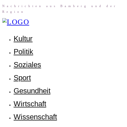
Nach­rich­ten aus Bam­berg und der
Region
Kul­tur
Poli­tik
Sozia­les
Sport
Gesund­heit
Wirt­schaft
Wis­sen­schaft