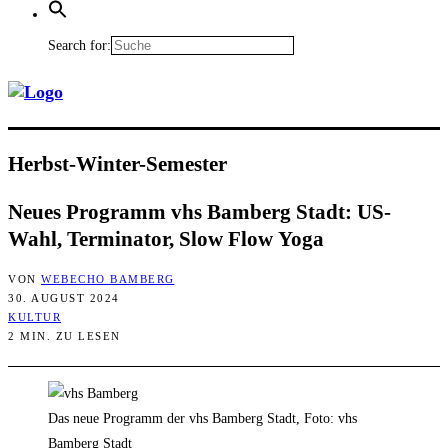
Search for:
Herbst-Win­ter-Semes­ter
Neu­es Pro­gramm vhs Bam­berg Stadt: US-
Wahl, Ter­mi­na­tor, Slow Flow Yoga
VON
WEBECHO BAMBERG
30. AUGUST 2024
KULTUR
2 MIN. ZU LESEN
Das neue Programm der vhs Bamberg Stadt, Foto: vhs
Bamberg Stadt