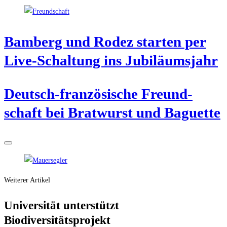
Bam­berg und Rodez star­ten per
Live-Schal­tung ins Jubiläumsjahr
Deutsch-fran­zö­si­sche Freund­
schaft bei Brat­wurst und Baguette
Weiterer Artikel
Uni­ver­si­tät unter­stützt
Biodiversitätsprojekt