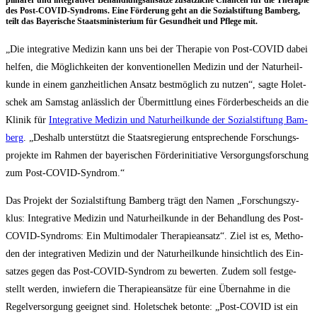
pli­nä­rer und inte­gra­ti­ver Behand­lungs­an­sät­ze zusätz­li­che Chan­cen für die The­ra­pie
des Post-COVID-Syn­droms. Eine För­de­rung geht an die Sozi­al­stif­tung Bam­berg,
teilt das Baye­ri­sche Staats­mi­nis­te­ri­um für Gesund­heit und Pfle­ge mit.
„Die inte­gra­ti­ve Medi­zin kann uns bei der The­ra­pie von Post-COVID dabei
hel­fen, die Mög­lich­kei­ten der kon­ven­tio­nel­len Medi­zin und der Natur­heil­
kun­de in einem ganz­heit­li­chen Ansatz best­mög­lich zu nut­zen“, sag­te Holet­
schek am Sams­tag anläss­lich der Über­mitt­lung eines För­der­be­scheids an die
Kli­nik für
Inte­gra­ti­ve Medi­zin und Natur­heil­kun­de der Sozi­al­stif­tung Bam­
berg
. „Des­halb unter­stützt die Staats­re­gie­rung ent­spre­chen­de For­schungs­
pro­jek­te im Rah­men der baye­ri­schen För­der­initia­ti­ve Ver­sor­gungs­for­schung
zum Post-COVID-Syndrom.“
Das Pro­jekt der Sozi­al­stif­tung Bam­berg trägt den Namen „For­schungs­zy­
klus: Inte­gra­ti­ve Medi­zin und Natur­heil­kun­de in der Behand­lung des Post-
COVID-Syn­droms: Ein Mul­ti­mo­da­ler The­ra­pie­an­satz“. Ziel ist es, Metho­
den der inte­gra­ti­ven Medi­zin und der Natur­heil­kun­de hin­sicht­lich des Ein­
sat­zes gegen das Post-COVID-Syn­drom zu bewer­ten. Zudem soll fest­ge­
stellt wer­den, inwie­fern die The­ra­pie­an­sät­ze für eine Über­nah­me in die
Regel­ver­sor­gung geeig­net sind. Holet­schek beton­te: „Post-COVID ist ein