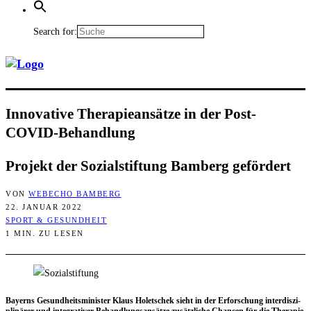
Search for:
Inno­va­ti­ve The­ra­pie­an­sät­ze in der Post-
COVID-Behandlung
Pro­jekt der Sozi­al­stif­tung Bam­berg gefördert
VON
WEBECHO BAMBERG
22. JANUAR 2022
SPORT & GESUNDHEIT
1 MIN. ZU LESEN
Bay­erns Gesund­heits­mi­nis­ter Klaus Holet­schek sieht in der Erfor­schung inter­dis­zi­