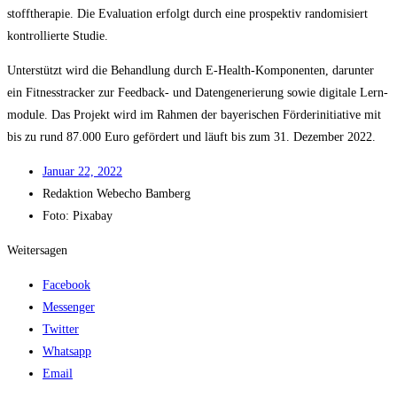
stoff­the­ra­pie. Die Eva­lua­ti­on erfolgt durch eine pro­spek­tiv ran­do­mi­siert
kon­trol­lier­te Studie.
Unter­stützt wird die Behand­lung durch E‑He­alth-Kom­po­nen­ten, dar­un­ter
ein Fit­ness­tra­cker zur Feed­back- und Daten­ge­ne­rie­rung sowie digi­ta­le Lern­
mo­du­le. Das Pro­jekt wird im Rah­men der baye­ri­schen För­der­initia­ti­ve mit
bis zu rund 87.000 Euro geför­dert und läuft bis zum 31. Dezem­ber 2022.
Janu­ar 22, 2022
Redak­ti­on
Web­echo Bamberg
Foto: Pixabay
Weitersagen
Facebook
Messenger
Twitter
Whatsapp
Email