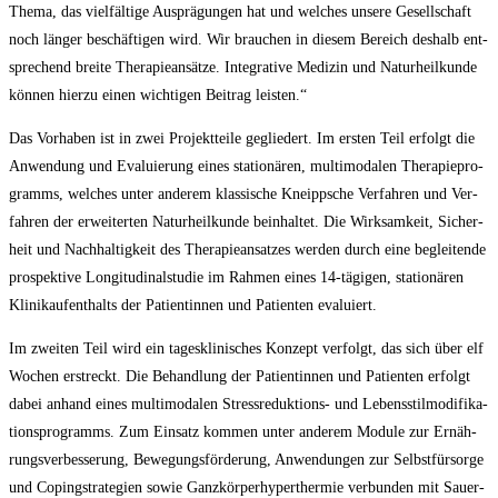
The­ma, das viel­fäl­ti­ge Aus­prä­gun­gen hat und wel­ches unse­re Gesell­schaft
noch län­ger beschäf­ti­gen wird. Wir brau­chen in die­sem Bereich des­halb ent­
spre­chend brei­te The­ra­pie­an­sät­ze. Inte­gra­ti­ve Medi­zin und Natur­heil­kun­de
kön­nen hier­zu einen wich­ti­gen Bei­trag leisten.“
Das Vor­ha­ben ist in zwei Pro­jekt­teile geglie­dert. Im ers­ten Teil erfolgt die
Anwen­dung und Eva­lu­ie­rung eines sta­tio­nä­ren, mul­ti­mo­da­len The­ra­pie­pro­
gramms, wel­ches unter ande­rem klas­si­sche Kneipp­sche Ver­fah­ren und Ver­
fah­ren der erwei­ter­ten Natur­heil­kun­de beinhal­tet. Die Wirk­sam­keit, Sicher­
heit und Nach­hal­tig­keit des The­ra­pie­an­sat­zes wer­den durch eine beglei­ten­de
pro­spek­ti­ve Lon­gi­tu­di­nal­stu­die im Rah­men eines 14-tägi­gen, sta­tio­nä­ren
Kli­nik­auf­ent­halts der Pati­en­tin­nen und Pati­en­ten evaluiert.
Im zwei­ten Teil wird ein tages­kli­ni­sches Kon­zept ver­folgt, das sich über elf
Wochen erstreckt. Die Behand­lung der Pati­en­tin­nen und Pati­en­ten erfolgt
dabei anhand eines mul­ti­mo­da­len Stress­re­duk­ti­ons- und Lebens­stil­mo­di­fi­ka­
ti­ons­pro­gramms. Zum Ein­satz kom­men unter ande­rem Modu­le zur Ernäh­
rungs­ver­bes­se­rung, Bewe­gungs­för­de­rung, Anwen­dun­gen zur Selbst­für­sor­ge
und Coping­stra­te­gien sowie Ganz­kör­per­hy­per­ther­mie ver­bun­den mit Sau­er­