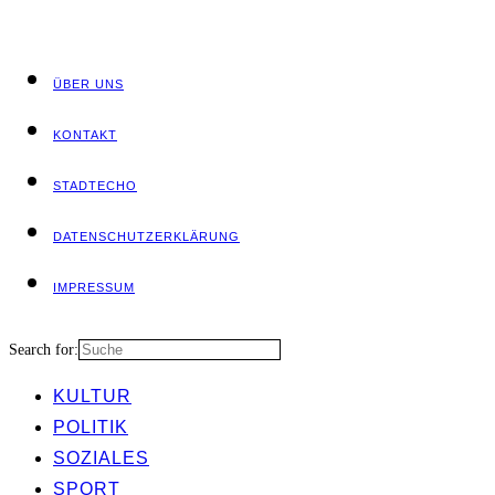
ÜBER UNS
KON­TAKT
STADT­ECHO
DATEN­SCHUTZ­ER­KLÄ­RUNG
IMPRES­SUM
Search for:
KUL­TUR
POLI­TIK
SOZIA­LES
SPORT