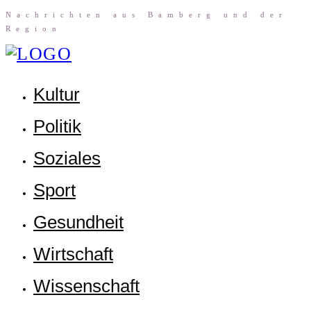
Nach­rich­ten aus Bam­berg und der
Region
Kul­tur
Poli­tik
Sozia­les
Sport
Gesund­heit
Wirt­schaft
Wis­sen­schaft