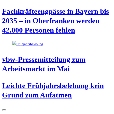
Fach­kräf­te­eng­päs­se in Bay­ern bis
2035 – in Ober­fran­ken wer­den
42.000 Per­so­nen fehlen
vbw-Pres­se­mit­tei­lung zum
Arbeits­markt im Mai
Leich­te Früh­jahrs­be­le­bung kein
Grund zum Aufatmen