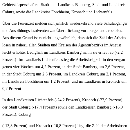
Gebiets­kör­per­schaf­ten: Stadt und Land­kreis Bam­berg, Stadt und Land­kreis
Coburg sowie die Land­krei­se Forch­heim, Kro­nach und Lichtenfels.
Über die Feri­en­zeit mel­den sich jähr­lich wie­der­keh­rend vie­le Schul­ab­gän­ger
und Aus­bil­dungs­ab­sol­ven­ten zur Über­brü­ckung vor­über­ge­hend arbeits­los.
Aus die­sem Grund ist es nicht unge­wöhn­lich, dass sich die Zahl der Arbeits­
lo­sen in nahe­zu allen Städ­ten und Krei­sen des Agen­tur­be­zirks im August
leicht erhöh­te. Ledig­lich im Land­kreis Bam­berg nahm sie erneut ab (-2,2
Pro­zent). Im Land­kreis Lich­ten­fels stieg die Arbeits­lo­sig­keit in den ver­gan­
ge­nen vier Wochen um 4,2 Pro­zent, in der Stadt Bam­berg um 2,6 Pro­zent,
in der Stadt Coburg um 2,3 Pro­zent, im Land­kreis Coburg um 2,1 Pro­zent,
im Land­kreis Forch­heim um 1,2 Pro­zent, und im Land­kreis in Kro­nach um
0,7 Prozent.
In den Land­krei­sen Lich­ten­fels (-24,2 Pro­zent), Kro­nach (-22,9 Pro­zent),
der Stadt Coburg (-17,4 Pro­zent) sowie den Land­krei­sen Bam­berg (-16,9
Pro­zent), Coburg
(-13,8 Pro­zent) und Kro­nach (-10,8 Pro­zent) liegt die Zahl der Arbeits­lo­sen