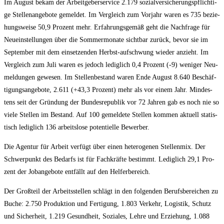
Im August bekam der Arbeit­ge­ber­ser­vice 2.179 sozi­al­ver­si­che­rungs­pflich­ti­
ge Stel­len­an­ge­bo­te gemel­det. Im Ver­gleich zum Vor­jahr waren es 735 bezie­
hungs­wei­se 50,9 Pro­zent mehr. Erfah­rungs­ge­mäß geht die Nach­fra­ge für
Neu­ein­stel­lun­gen über die Som­mer­mo­na­te sicht­bar zurück, bevor sie im
Sep­tem­ber mit dem ein­set­zen­den Herbst-auf­schwung wie­der anzieht. Im
Ver­gleich zum Juli waren es jedoch ledig­lich 0,4 Pro­zent (-9) weni­ger Neu­
mel­dun­gen gewe­sen. Im Stel­len­be­stand waren Ende August 8.640 Beschäf­
ti­gungs­an­ge­bo­te, 2.611 (+43,3 Pro­zent) mehr als vor einem Jahr. Min­des­
tens seit der Grün­dung der Bun­des­re­pu­blik vor 72 Jah­ren gab es noch nie so
vie­le Stel­len im Bestand. Auf 100 gemel­de­te Stel­len kom­men aktu­ell sta­tis­
tisch ledig­lich 136 arbeits­lo­se poten­ti­el­le Bewerber.
Die Agen­tur für Arbeit ver­fügt über einen hete­ro­ge­nen Stel­len­mix. Der
Schwer­punkt des Bedarfs ist für Fach­kräf­te bestimmt. Ledig­lich 29,1 Pro­
zent der Job­an­ge­bo­te ent­fällt auf den Helferbereich.
Der Groß­teil der Arbeits­stel­len schlägt in den fol­gen­den Berufs­be­rei­chen zu
Buche: 2.750 Pro­duk­ti­on und Fer­ti­gung, 1.803 Ver­kehr, Logis­tik, Schutz
und Sicher­heit, 1.219 Gesund­heit, Sozia­les, Leh­re und Erzie­hung, 1.088