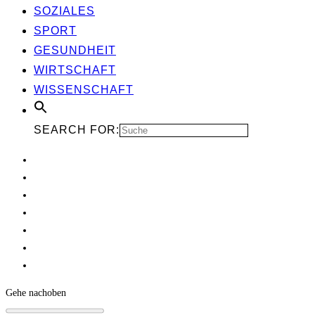
SOZIA­LES
SPORT
GESUND­HEIT
WIRT­SCHAFT
WIS­SEN­SCHAFT
SEARCH FOR:
Gehe nach
oben