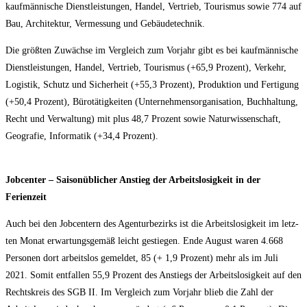
kauf­män­ni­sche Dienst­leis­tun­gen, Han­del, Ver­trieb, Tou­ris­mus sowie 774 auf
Bau, Archi­tek­tur, Ver­mes­sung und Gebäudetechnik.
Die größ­ten Zuwäch­se im Ver­gleich zum Vor­jahr gibt es bei kauf­män­ni­sche
Dienst­leis­tun­gen, Han­del, Ver­trieb, Tou­ris­mus (+65,9 Pro­zent), Ver­kehr,
Logis­tik, Schutz und Sicher­heit (+55,3 Pro­zent), Pro­duk­ti­on und Fer­ti­gung
(+50,4 Pro­zent), Büro­tä­tig­kei­ten (Unter­neh­mens­or­ga­ni­sa­ti­on, Buch­hal­tung,
Recht und Ver­wal­tung) mit plus 48,7 Pro­zent sowie Natur­wis­sen­schaft,
Geo­gra­fie, Infor­ma­tik (+34,4 Prozent).
Job­cen­ter – Sai­son­üb­li­cher Anstieg der Arbeits­lo­sig­keit in der
Ferienzeit
Auch bei den Job­cen­tern des Agen­tur­be­zirks ist die Arbeits­lo­sig­keit im letz­
ten Monat erwar­tungs­ge­mäß leicht gestie­gen. Ende August waren 4.668
Per­so­nen dort arbeits­los gemel­det, 85 (+ 1,9 Pro­zent) mehr als im Juli
2021. Somit ent­fal­len 55,9 Pro­zent des Anstiegs der Arbeits­lo­sig­keit auf den
Rechts­kreis des SGB II. Im Ver­gleich zum Vor­jahr blieb die Zahl der