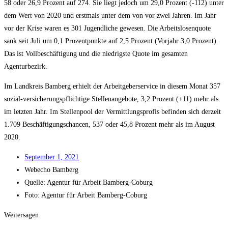
58 oder 26,9 Pro­zent auf 274. Sie liegt jedoch um 29,0 Pro­zent (-112) unter
dem Wert von 2020 und erst­mals unter dem von vor zwei Jah­ren. Im Jahr
vor der Kri­se waren es 301 Jugend­li­che gewe­sen. Die Arbeits­lo­sen­quo­te
sank seit Juli um 0,1 Pro­zent­punk­te auf 2,5 Pro­zent (Vor­jahr 3,0 Pro­zent).
Das ist Voll­be­schäf­ti­gung und die nied­rigs­te Quo­te im gesam­ten
Agenturbezirk.
Im Land­kreis Bam­berg erhielt der Arbeit­ge­ber­ser­vice in die­sem Monat 357
sozi­al-ver­si­che­rungs­pflich­ti­ge Stel­len­an­ge­bo­te, 3,2 Pro­zent (+11) mehr als
im letz­ten Jahr. Im Stel­len­pool der Ver­mitt­lungs­pro­fis befin­den sich der­zeit
1.709 Beschäf­ti­gungs­chan­cen, 537 oder 45,8 Pro­zent mehr als im August
2020.
Sep­tem­ber 1, 2021
Web­echo Bamberg
Quel­le: Agen­tur für Arbeit Bamberg-Coburg
Foto: Agen­tur für Arbeit Bamberg-Coburg
Weitersagen