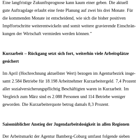
Eine lang­fris­ti­ge Zukunfts­pro­gno­se kann kaum einer geben. Die aktu­ell
gute Auf­trags­la­ge erlaubt eine fes­te Pla­nung auf zwei bis drei Mona­te. Für
die kom­men­den Mona­te ist ent­schei­dend, wie sich die bis­her posi­ti­ven
Impf­fort­schrit­te wei­ter­ent­wi­ckeln und somit wei­te­re gra­vie­ren­de Ein­schrän­
kun­gen der Wirt­schaft ver­mie­den wer­den können.“
Kurz­ar­beit – Rück­gang setzt sich fort, wei­ter­hin vie­le Arbeits­plät­ze
gesichert
Im April (Hoch­rech­nung aktu­ells­ter Wert) bezo­gen im Agen­tur­be­zirk ins­ge­
samt 2.584 Betrie­be für 18.198 Arbeit­neh­mer Kurz­ar­bei­ter­geld. 7,4 Pro­zent
aller sozi­al­ver­si­che­rungs­pflich­tig Beschäf­tig­ten waren in Kurz­ar­beit. Im
Ver­gleich zum März sind es 2.088 Per­so­nen und 114 Betrie­be weni­ger
gewor­den. Die Kurz­ar­bei­ter­quo­te betrug damals 8,3 Prozent.
Sai­son­üb­li­cher Anstieg der Jugend­ar­beits­lo­sig­keit in allen Regionen
Der Arbeits­markt der Agen­tur Bam­berg-Coburg umfasst fol­gen­de sie­ben