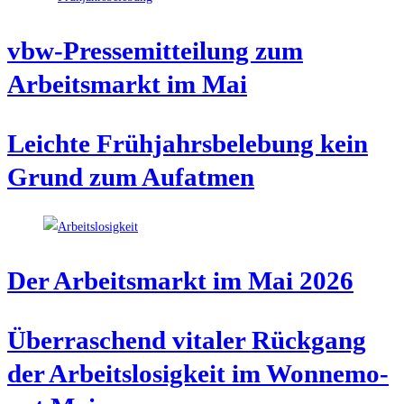
vbw-Pres­se­mit­tei­lung zum
Arbeits­markt im Mai
Leich­te Früh­jahrs­be­le­bung kein
Grund zum Aufatmen
Der Arbeits­markt im Mai 2026
Über­ra­schend vita­ler Rück­gang
der Arbeits­lo­sig­keit im Won­ne­mo­