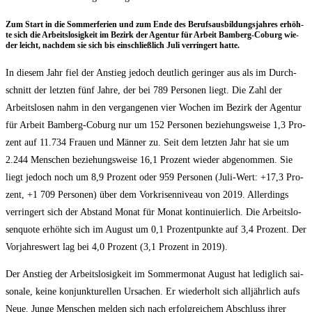
Zum Start in die Som­mer­fe­ri­en und zum Ende des Berufs­aus­bil­dungs­jah­res erhöh­
te sich die Arbeits­lo­sig­keit im Bezirk der Agen­tur für Arbeit Bam­berg-Coburg wie­
der leicht, nach­dem sie sich bis ein­schließ­lich Juli ver­rin­gert hatte.
In die­sem Jahr fiel der Anstieg jedoch deut­lich gerin­ger aus als im Durch­
schnitt der letz­ten fünf Jah­re, der bei 789 Per­so­nen liegt. Die Zahl der
Arbeits­lo­sen nahm in den ver­gan­ge­nen vier Wochen im Bezirk der Agen­tur
für Arbeit Bam­berg-Coburg nur um 152 Per­so­nen bezie­hungs­wei­se 1,3 Pro­
zent auf 11.734 Frau­en und Män­ner zu. Seit dem letz­ten Jahr hat sie um
2.244 Men­schen bezie­hungs­wei­se 16,1 Pro­zent wie­der abge­nom­men. Sie
liegt jedoch noch um 8,9 Pro­zent oder 959 Per­so­nen (Juli-Wert: +17,3 Pro­
zent, +1 709 Per­so­nen) über dem Vor­kri­sen­ni­veau von 2019. Aller­dings
ver­rin­gert sich der Abstand Monat für Monat kon­ti­nu­ier­lich. Die Arbeits­lo­
sen­quo­te erhöh­te sich im August um 0,1 Pro­zent­punk­te auf 3,4 Pro­zent. Der
Vor­jah­res­wert lag bei 4,0 Pro­zent (3,1 Pro­zent in 2019).
Der Anstieg der Arbeits­lo­sig­keit im Som­mer­mo­nat August hat ledig­lich sai­
so­na­le, kei­ne kon­junk­tu­rel­len Ursa­chen. Er wie­der­holt sich all­jähr­lich aufs
Neue. Jun­ge Men­schen mel­den sich nach erfolg­rei­chem Abschluss ihrer