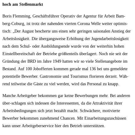
hoch am Stellenmarkt
Boris Flem­ming, Geschäfts­füh­rer Ope­ra­tiv der Agen­tur für Arbeit Bam­
berg-Coburg, ist trotz der nahen­den vier­ten Coro­na Wel­le wei­ter opti­mis­
tisch: „Der August bescher­te uns einen sehr gerin­gen sai­so­na­len Anstieg der
Arbeits­lo­sig­keit. Die über­gangs­wei­se Erhö­hung der Jugend­ar­beits­lo­sig­keit
nach dem Schul- oder Aus­bil­dungs­en­de wur­de von der wei­ter­hin hohen
Ein­stell­be­reit­schaft der Betrie­be größ­ten­teils über­la­gert. Noch nie seit der
Grün­dung der BRD im Jah­re 1949 hat­ten wir so vie­le Stel­len­an­ge­bo­te im
Bestand. Auf 100 Job­of­fer­ten kom­men gera­de mal 136 bei uns gemel­de­te
poten­ti­el­le Bewer­ber. Gas­tro­no­mie und Tou­ris­mus flo­rie­ren der­zeit. Wäh­
rend teil­wei­se die Gäs­te zu viel wer­den, wird das Per­so­nal zu knapp.
Man­che Arbeit­ge­ber bekom­men gar kei­ne Bewer­bun­gen mehr. Bei ande­ren
über-schla­gen sich indes­sen die Inter­es­sen­ten, da die Attrak­ti­vi­tät ihrer
Arbeits­be­din­gun­gen sich jetzt bezahlt macht. Schwä­che­re, moti­vier­te
Bewer­ber bekom­men zuneh­mend Chan­cen. Mit Ein­ar­bei­tungs­zu­schüs­sen
kann unser Arbeit­ge­ber­ser­vice hier den Betrieb unterstützen.