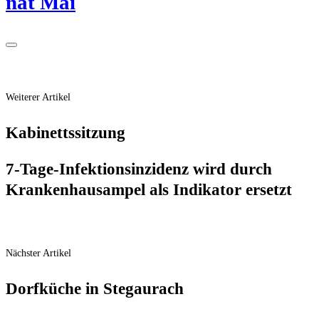
nat Mai
Weiterer Artikel
Kabi­netts­sit­zung
7‑Ta­ge-Infek­ti­ons­in­zi­denz wird durch
Kran­ken­hausam­pel als Indi­ka­tor ersetzt
Nächster Artikel
Dorf­kü­che in Stegaurach