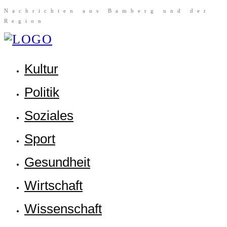
Nach­rich­ten aus Bam­berg und der
Region
Kul­tur
Poli­tik
Sozia­les
Sport
Gesund­heit
Wirt­schaft
Wis­sen­schaft