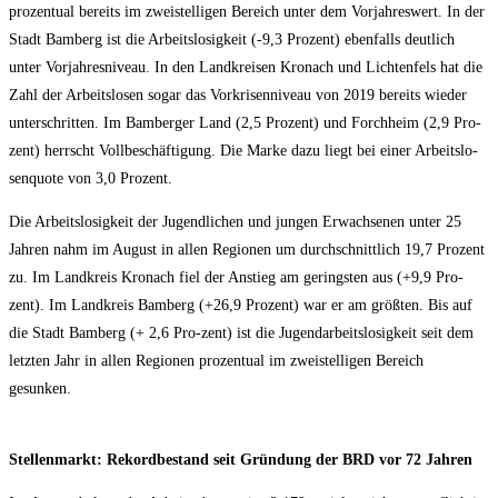
pro­zen­tu­al bereits im zwei­stel­li­gen Bereich unter dem Vor­jah­res­wert. In der
Stadt Bam­berg ist die Arbeits­lo­sig­keit (-9,3 Pro­zent) eben­falls deut­lich
unter Vor­jah­res­ni­veau. In den Land­krei­sen Kro­nach und Lich­ten­fels hat die
Zahl der Arbeits­lo­sen sogar das Vor­kri­sen­ni­veau von 2019 bereits wie­der
unter­schrit­ten. Im Bam­ber­ger Land (2,5 Pro­zent) und Forch­heim (2,9 Pro­
zent) herrscht Voll­be­schäf­ti­gung. Die Mar­ke dazu liegt bei einer Arbeits­lo­
sen­quo­te von 3,0 Prozent.
Die Arbeits­lo­sig­keit der Jugend­li­chen und jun­gen Erwach­se­nen unter 25
Jah­ren nahm im August in allen Regio­nen um durch­schnitt­lich 19,7 Pro­zent
zu. Im Land­kreis Kro­nach fiel der Anstieg am gerings­ten aus (+9,9 Pro­
zent). Im Land­kreis Bam­berg (+26,9 Pro­zent) war er am größ­ten. Bis auf
die Stadt Bam­berg (+ 2,6 Pro-zent) ist die Jugend­ar­beits­lo­sig­keit seit dem
letz­ten Jahr in allen Regio­nen pro­zen­tu­al im zwei­stel­li­gen Bereich
gesunken.
Stel­len­markt: Rekord­be­stand seit Grün­dung der BRD vor 72 Jahren