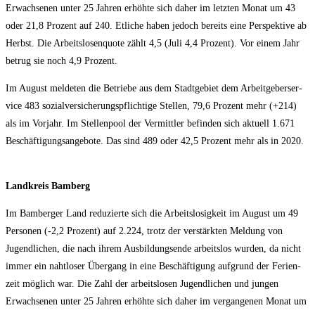
Erwach­se­nen unter 25 Jah­ren erhöh­te sich daher im letz­ten Monat um 43
oder 21,8 Pro­zent auf 240. Etli­che haben jedoch bereits eine Per­spek­ti­ve ab
Herbst. Die Arbeits­lo­sen­quo­te zählt 4,5 (Juli 4,4 Pro­zent). Vor einem Jahr
betrug sie noch 4,9 Prozent.
Im August mel­de­ten die Betrie­be aus dem Stadt­ge­biet dem Arbeit­ge­ber­ser­
vice 483 sozi­al­ver­si­che­rungs­pflich­ti­ge Stel­len, 79,6 Pro­zent mehr (+214)
als im Vor­jahr. Im Stel­len­pool der Ver­mitt­ler befin­den sich aktu­ell 1.671
Beschäf­ti­gungs­an­ge­bo­te. Das sind 489 oder 42,5 Pro­zent mehr als in 2020.
Land­kreis Bamberg
Im Bam­ber­ger Land redu­zier­te sich die Arbeits­lo­sig­keit im August um 49
Per­so­nen (-2,2 Pro­zent) auf 2.224, trotz der ver­stärk­ten Mel­dung von
Jugend­li­chen, die nach ihrem Aus­bil­dungs­en­de arbeits­los wur­den, da nicht
immer ein naht­lo­ser Über­gang in eine Beschäf­ti­gung auf­grund der Feri­en­
zeit mög­lich war. Die Zahl der arbeits­lo­sen Jugend­li­chen und jun­gen
Erwach­se­nen unter 25 Jah­ren erhöh­te sich daher im ver­gan­ge­nen Monat um