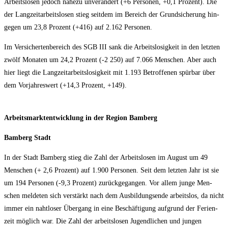
Arbeits­lo­sen jedoch nahe­zu unver­än­dert (+6 Per­so­nen, +0,1 Pro­zent). Die
der Lang­zeit­ar­beits­lo­sen stieg seit­dem im Bereich der Grund­si­che­rung hin­
ge­gen um 23,8 Pro­zent (+416) auf 2.162 Personen.
Im Ver­si­cher­ten­be­reich des SGB III sank die Arbeits­lo­sig­keit in den letz­ten
zwölf Mona­ten um 24,2 Pro­zent (-2 250) auf 7.066 Men­schen. Aber auch
hier liegt die Lang­zeit­ar­beits­lo­sig­keit mit 1.193 Betrof­fe­nen spür­bar über
dem Vor­jah­res­wert (+14,3 Pro­zent, +149).
Arbeits­markt­ent­wick­lung in der Regi­on Bamberg
Bam­berg Stadt
In der Stadt Bam­berg stieg die Zahl der Arbeits­lo­sen im August um 49
Men­schen (+ 2,6 Pro­zent) auf 1.900 Per­so­nen. Seit dem letz­ten Jahr ist sie
um 194 Per­so­nen (-9,3 Pro­zent) zurück­ge­gan­gen. Vor allem jun­ge Men­
schen mel­de­ten sich ver­stärkt nach dem Aus­bil­dungs­en­de arbeits­los, da nicht
immer ein naht­lo­ser Über­gang in eine Beschäf­ti­gung auf­grund der Feri­en­
zeit mög­lich war. Die Zahl der arbeits­lo­sen Jugend­li­chen und jun­gen