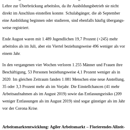
Leh­re zur Über­brü­ckung arbeits­los, da ihr Aus­bil­dungs­be­trieb sie nicht
direkt im Anschluss ein­stel­len konn­te. Schul­ab­gän­ger, die ab Sep­tem­ber
eine Aus­bil­dung begin­nen oder stu­die­ren, sind eben­falls häu­fig über­gangs­
wei­se registriert.
Ende August waren mit 1.489 Jugend­li­chen 19,7 Pro­zent (+245) mehr
arbeits­los als im Juli, aber ein Vier­tel bezie­hungs­wei­se 496 weni­ger als vor
einem Jahr.
In den ver­gan­ge­nen vier Wochen ver­lo­ren 1.255 Män­ner und Frau­en ihre
Beschäf­ti­gung, 53 Per­so­nen bezie­hungs­wei­se 4,1 Pro­zent weni­ger als in
2020. Im glei­chen Zeit­raum fan­den 1.081 Men­schen eine neue Anstel­lung,
35 oder 3,3 Pro­zent mehr als im Vor­jahr. Die Ein­stell­chan­cen (41 mehr
Arbeits­auf­nah­men als im August 2019) sowie das Ent­las­sungs­ri­si­ko (209
weni­ger Ent­las­sun­gen als im August 2019) sind sogar güns­ti­ger als im Jahr
vor der Coro­na Krise.
Arbeits­markt­ent­wick­lung: Agi­ler Arbeits­markt – Flo­rie­ren­des All­zeit­