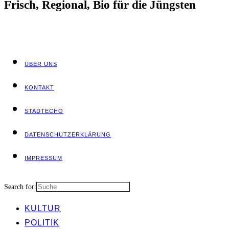
Frisch, Regio­nal, Bio für die Jüngsten
ÜBER UNS
KON­TAKT
STADT­ECHO
DATEN­SCHUTZ­ER­KLÄ­RUNG
IMPRES­SUM
Search for:
KUL­TUR
POLI­TIK