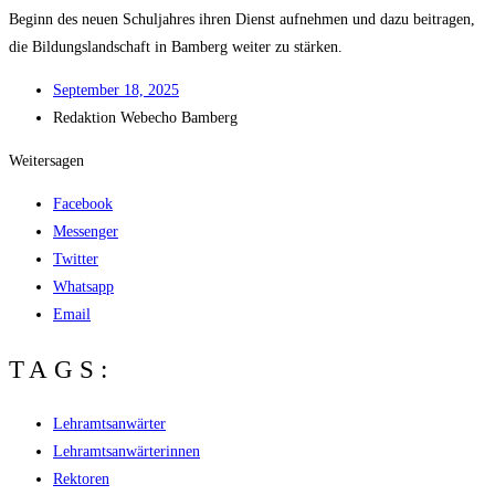
Beginn des neu­en Schul­jah­res ihren Dienst auf­neh­men und dazu bei­tra­gen,
die Bil­dungs­land­schaft in Bam­berg wei­ter zu stärken.
Sep­tem­ber 18, 2025
Redak­ti­on
Web­echo Bamberg
Weitersagen
Facebook
Messenger
Twitter
Whatsapp
Email
TAGS:
Lehramtsanwärter
Lehramtsanwärterinnen
Rektoren