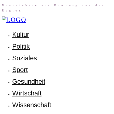
Nach­rich­ten aus Bam­berg und der
Region
Kul­tur
Poli­tik
Sozia­les
Sport
Gesund­heit
Wirt­schaft
Wis­sen­schaft