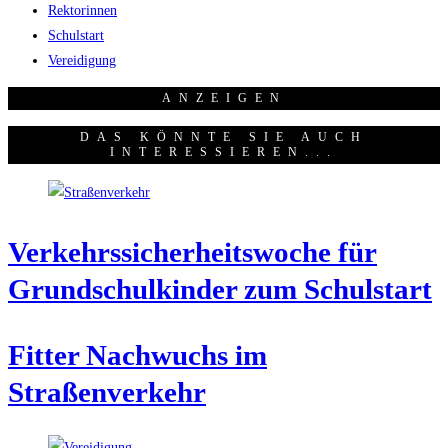
Rektorinnen
Schulstart
Vereidigung
ANZEI­GEN
DAS KÖNNTE SIE AUCH
INTERESSIEREN...
Ver­kehrs­si­cher­heits­wo­che für
Grund­schul­kin­der zum Schulstart
Fit­ter Nach­wuchs im
Straßenverkehr