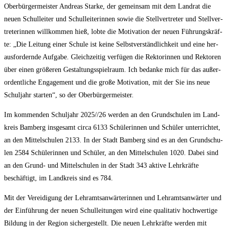
Ober­bür­ger­meis­ter Andre­as Star­ke, der gemein­sam mit dem Land­rat die
neu­en Schul­lei­ter und Schul­lei­te­rin­nen sowie die Stell­ver­tre­ter und Stell­ver­
tre­te­rin­nen will­kom­men hieß, lob­te die Moti­va­ti­on der neu­en Füh­rungs­kräf­
te: „Die Lei­tung einer Schu­le ist kei­ne Selbst­ver­ständ­lich­keit und eine her­
aus­for­dern­de Auf­ga­be. Gleich­zei­tig ver­fü­gen die Rek­to­rin­nen und Rek­to­ren
über einen grö­ße­ren Gestal­tungs­spiel­raum. Ich bedan­ke mich für das außer­
or­dent­li­che Enga­ge­ment und die gro­ße Moti­va­ti­on, mit der Sie ins neue
Schul­jahr star­ten“, so der Oberbürgermeister.
Im kom­men­den Schul­jahr 2025/​/​26 wer­den an den Grund­schu­len im Land­
kreis Bam­berg ins­ge­samt cir­ca 6133 Schü­le­rin­nen und Schü­ler unter­rich­tet,
an den Mit­tel­schu­len 2133. In der Stadt Bam­berg sind es an den Grund­schu­
len 2584 Schü­le­rin­nen und Schü­ler, an den Mit­tel­schu­len 1020. Dabei sind
an den Grund- und Mit­tel­schu­len in der Stadt 343 akti­ve Lehr­kräf­te
beschäf­tigt, im Land­kreis sind es 784.
Mit der Ver­ei­di­gung der Lehr­amts­an­wär­te­rin­nen und Lehr­amts­an­wär­ter und
der Ein­füh­rung der neu­en Schul­lei­tun­gen wird eine qua­li­ta­tiv hoch­wer­ti­ge
Bil­dung in der Regi­on sicher­ge­stellt. Die neu­en Lehr­kräf­te wer­den mit