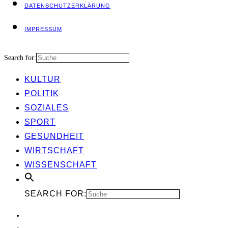
DATEN­SCHUTZ­ER­KLÄ­RUNG
IMPRES­SUM
Search for:
KUL­TUR
POLI­TIK
SOZIA­LES
SPORT
GESUND­HEIT
WIRT­SCHAFT
WIS­SEN­SCHAFT
SEARCH FOR: