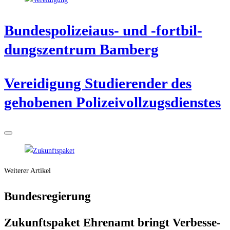
Bun­des­po­li­zei­aus- und ‑fort­bil­
dungs­zen­trum Bamberg
Ver­ei­di­gung Stu­die­ren­der des
geho­be­nen Polizeivollzugsdienstes
Weiterer Artikel
Bun­des­re­gie­rung
Zukunfts­pa­ket Ehren­amt bringt Ver­bes­se­