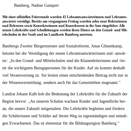
Bamberg, Nadine Gumpert
Mit einer offi­zi­el­len Fei­er­stun­de wur­den 45 Lehr­amts­an­wär­te­rin­nen und Lehr­amts­
an­wär­ter ver­ei­digt. Bereits am ver­gan­ge­nen Frei­tag wur­den zehn neue Rek­to­rin­nen
und Rek­to­ren sowie Kon­rek­to­rin­nen und Kon­rek­to­ren in ihr Amt ein­ge­führt. Alle
neu­en Lehr­kräf­te und Schul­lei­tun­gen wer­den ihren Dienst an den Grund- und Mit­
tel­schu­len in der Stadt und im Land­kreis Bam­berg antreten.
Bam­bergs Zwei­ter Bür­ger­meis­ter und Sozi­al­re­fe­rent, Jonas Glüsen­kamp,
beton­te bei der Ver­ei­di­gung der neu­en Lehr­amts­an­wär­te­rin­nen und ‑anwär­
ter: „In den Grund- und Mit­tel­schu­len sind die Klas­sen­lei­te­rin­nen und ‑lei­
ter die wich­tigs­ten Bezugs­per­so­nen für die Kin­der. Auf sie kommt des­halb
viel Ver­ant­wor­tung zu. Sie leis­ten einen ent­schei­den­den Bei­trag nicht nur in
der Wis­sens­ver­mitt­lung, son­dern auch für das Gem­ein­le­ben insgesamt.“
Land­rat Johann Kalb hob die Bedeu­tung der Lehr­kräf­te für die Zukunft der
Regi­on her­vor: „An unse­ren Schu­len wach­sen Kin­der und Jugend­li­che her­
an, die unse­re Zukunft mit­ge­stal­ten. Die Lehr­kräf­te beglei­ten und för­dern
die Schü­le­rin­nen und Schü­ler auf ihrem Weg zu eigen­stän­di­gen und mün­di­
gen Erwach­se­nen. Das ist ele­men­tar für die Bil­dungs­re­gi­on Bamberg.“