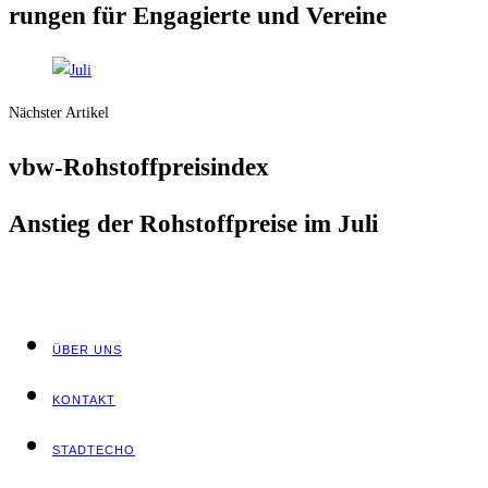
run­gen für Enga­gier­te und Vereine
Nächster Artikel
vbw-Roh­stoff­preis­in­dex
Anstieg der Roh­stoff­prei­se im Juli
ÜBER UNS
KON­TAKT
STADT­ECHO