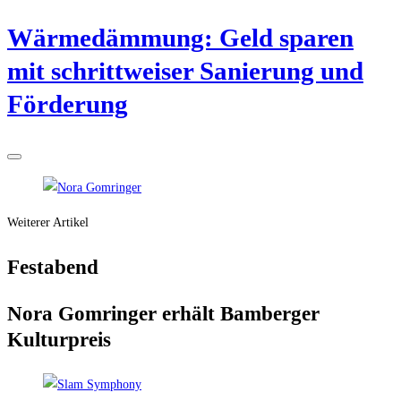
Wär­me­däm­mung: Geld spa­ren
mit schritt­wei­ser Sanie­rung und
Förderung
Weiterer Artikel
Fest­abend
Nora Gom­rin­ger erhält Bam­ber­ger
Kulturpreis