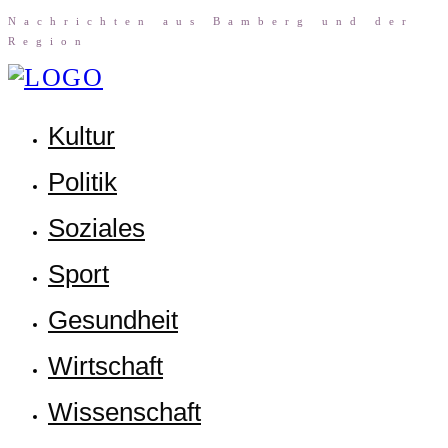
Nach­rich­ten aus Bam­berg und der
Region
Kul­tur
Poli­tik
Sozia­les
Sport
Gesund­heit
Wirt­schaft
Wis­sen­schaft