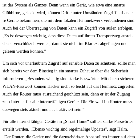
ist das Sys­tem als Gan­zes. Denn wenn ein Gerät, wie etwa eine smar­te
Glüh­bir­ne, gehackt wird, kön­nen Drit­te unter Umstän­den Zugriff auf ande­
re Gerä­te bekom­men, die mit dem loka­len Heim­netz­werk ver­bun­de­nen sind.
Auch bei der Über­tra­gung von Daten kann ein Zugriff von außen erfol­gen.
„Es ist des­we­gen wich­tig, dass die­se Daten auf ihrem Trans­port­weg aus­rei­
chend ver­schlüs­selt wer­den, damit sie nicht im Klar­text abge­fan­gen und
gele­sen wer­den können.“
Um sich vor uner­laub­tem Zugriff auf sen­si­ble Daten zu schüt­zen, soll­te man
sich bereits vor dem Ein­stieg in ein smar­tes Zuhau­se über die Sicher­heit
infor­mie­ren. „Beson­ders wich­tig sind star­ke Pass­wör­ter. Mit einem siche­ren
WLAN-Pass­wort kön­nen Hacker nicht so leicht auf das Heim­netz zugrei­fen.
Auch der Rou­ter muss aus­rei­chend geschützt sein, denn er ist der Zugang
zum Inter­net für alle inter­net­fä­hi­gen Gerä­te. Die Fire­wall im Rou­ter muss
des­we­gen stets aktu­ell und auch akti­viert sein.“
Für alle inter­net­fä­hi­gen Gerä­te im „Smart Home“ soll­ten star­ke Pass­wör­ter
erstellt wer­den. „Eben­so wich­tig sind regel­mä­ßi­ge Updates“, sagt Halm.
„Der Rou­ter, die Gerä­te und die dazu­ge­hö­ri­gen Apps soll­ten immer auf dem