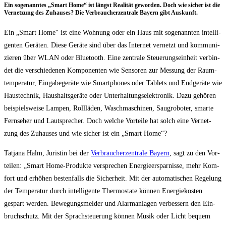
Ein soge­nann­tes „Smart Home“ ist längst Rea­li­tät gewor­den. Doch wie sicher ist die
Ver­net­zung des Zuhau­ses? Die Ver­brau­cher­zen­tra­le Bay­ern gibt Auskunft.
Ein „Smart Home“ ist eine Woh­nung oder ein Haus mit soge­nann­ten intel­li­
gen­ten Gerä­ten. Die­se Gerä­te sind über das Inter­net ver­netzt und kom­mu­ni­
zie­ren über WLAN oder Blue­tooth. Eine zen­tra­le Steue­rungs­ein­heit ver­bin­
det die ver­schie­de­nen Kom­po­nen­ten wie Sen­so­ren zur Mes­sung der Raum­
tem­pe­ra­tur, Ein­ga­be­ge­rä­te wie Smart­phones oder Tablets und End­ge­rä­te wie
Haus­tech­nik, Haus­halts­ge­rä­te oder Unter­hal­tungs­elek­tro­nik. Dazu gehö­ren
bei­spiels­wei­se Lam­pen, Roll­lä­den, Wasch­ma­schi­nen, Saug­ro­bo­ter, smar­te
Fern­se­her und Laut­spre­cher. Doch wel­che Vor­tei­le hat solch eine Ver­net­
zung des Zuhau­ses und wie sicher ist ein „Smart Home“?
Tat­ja­na Halm, Juris­tin bei der
Ver­brau­cher­zen­tra­le Bay­ern
, sagt zu den Vor­
tei­len: „Smart Home-Pro­duk­te ver­spre­chen Ener­gie­er­spar­nis­se, mehr Kom­
fort und erhö­hen bes­ten­falls die Sicher­heit. Mit der auto­ma­ti­schen Rege­lung
der Tem­pe­ra­tur durch intel­li­gen­te Ther­mo­sta­te kön­nen Ener­gie­kos­ten
gespart wer­den. Bewe­gungs­mel­der und Alarm­an­la­gen ver­bes­sern den Ein­
bruch­schutz. Mit der Sprach­steue­rung kön­nen Musik oder Licht bequem