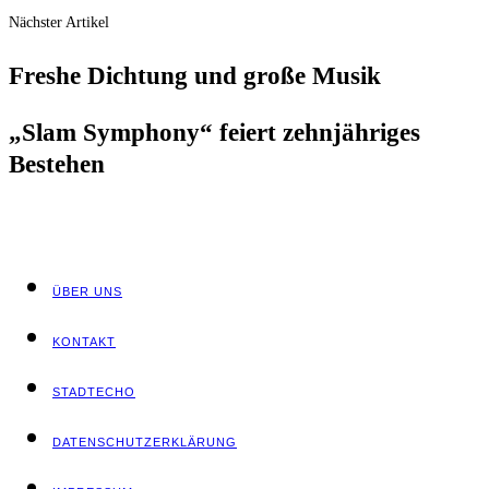
Nächster Artikel
Fres­he Dich­tung und gro­ße Musik
„Slam Sym­pho­ny“ fei­ert zehn­jäh­ri­ges
Bestehen
ÜBER UNS
KON­TAKT
STADT­ECHO
DATEN­SCHUTZ­ER­KLÄ­RUNG