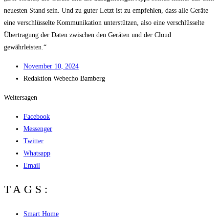
neu­es­ten Stand sein. Und zu guter Letzt ist zu emp­feh­len, dass alle Gerä­te
eine ver­schlüs­sel­te Kom­mu­ni­ka­ti­on unter­stüt­zen, also eine ver­schlüs­sel­te
Über­tra­gung der Daten zwi­schen den Gerä­ten und der Cloud
gewährleisten.“
Novem­ber 10, 2024
Redak­ti­on
Web­echo Bamberg
Weitersagen
Facebook
Messenger
Twitter
Whatsapp
Email
TAGS:
Smart Home