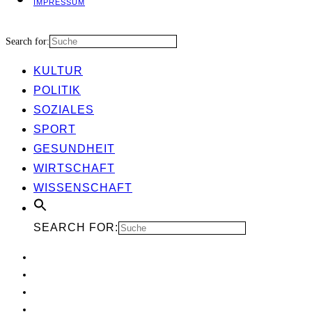
IMPRES­SUM
Search for:
KUL­TUR
POLI­TIK
SOZIA­LES
SPORT
GESUND­HEIT
WIRT­SCHAFT
WIS­SEN­SCHAFT
SEARCH FOR: