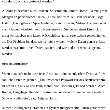
von der Couch aus gesteu­ert werden.“
Aller­dings bestehen auch Risi­ken. So sam­meln „Smart Home“-Geräte gro­ße
Men­gen an per­sön­li­chen Daten. „Die­se sind zum Teil sehr sen­si­bel“, sagt
Halm. „Dazu gehö­ren Sprach­be­feh­le, Stand­ort­da­ten, Video­auf­nah­men oder
auch Gesund­heits­da­ten von Kör­per­sen­so­ren. Sie geben einen Ein­blick in
unser Pri­vat­le­ben und las­sen Rück­schlüs­se auf unse­re Lebens­ge­wohn­hei­ten
zu. Das Pro­blem ist, dass wir oft nicht wis­sen, wel­che Daten genau erfasst
wer­den, was mit die­sen Daten pas­siert und wie und von wem sie genutzt
werden.“
Schutz des „Smart Homes“
Wenn man sich nicht aus­rei­chend schützt, kön­nen außer­dem Drit­te auf per­
sön­li­che Daten zugrei­fen. „Ein unsi­che­res Pass­wort für das Benut­zer­kon­to
ist schon ein Risi­ko und kann schnell von Hackern geknackt wer­den. Auch
Rou­ter, Ein­ga­be­ge­rä­te oder die smar­ten Gerä­te selbst kön­nen eine wei­te­re
Schwach­stel­le sein“, sagt Tat­ja­na Halm.
Je mehr intel­li­gen­te Gerä­te in ein Sys­tem inte­griert sind, umso gefähr­de­ter