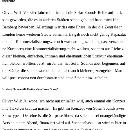
beworben?
Oli­ver Will: Vor vier Jah­ren bin ich auf die Sofar Sounds-Rei­he auf­merk­
sam gewor­den, die es in ande­ren Städ­ten schon gab und habe mich für
Bam­berg bewor­ben. Aller­dings war das eine Pha­se, in der die Zen­tra­le in
Lon­don kei­ne wei­te­ren Städ­te auf­nahm. Es gab noch nicht genug Kapa­zi­tät
und ein Kom­mer­zia­li­sie­rungs­ver­such war dar­an geschei­tert, dass ver­schie­de­
ne Kura­to­ren eine Kom­mer­zia­li­sie­rung nicht woll­ten, son­dern aus Lie­be zu
die­ser klei­nen, ein­fa­chen, inti­men und ehren­amt­li­chen Struk­tur ehren­amt­
lich blei­ben woll­ten. Jetzt, im Janu­ar, hat Sofar Sounds aber begon­nen, auf
die Städ­te, die sich bewor­ben hat­ten, also auch klei­ne­re, zuzu­ge­hen. Man
will post-coro­na neu durch­star­ten und neue Städ­te hinzuzuholen.
Ist die­se Ehren­amt­lich­keit auch in Ihrem Sinne?
Oli­ver Will: Ja, wobei ich nicht aus­schlie­ßen will, auch ein­mal ein Kon­zert
mit Ticket­ver­kauf zu machen. Es gibt im Kon­zept von Sofar Sounds zwei
Show­ty­pen. Der eine ist die Sur­pri­se Show, da spie­len drei unan­ge­kün­dig­te
Acts an einem Abend, finan­ziert wird auf Spen­den­ba­sis – so wird es hier in