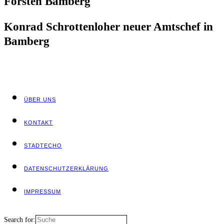
Fors­ten Bamberg
Kon­rad Schrot­ten­lo­her neu­er Amts­chef in
Bamberg
ÜBER UNS
KON­TAKT
STADT­ECHO
DATEN­SCHUTZ­ER­KLÄ­RUNG
IMPRES­SUM
Search for: