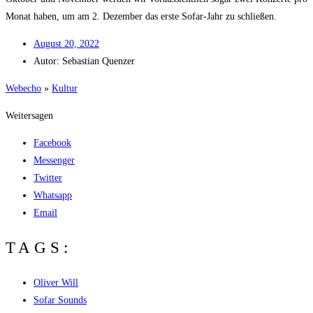
Monat haben, um am 2. Dezem­ber das ers­te Sofar-Jahr zu schließen.
August 20, 2022
Autor:
Sebas­ti­an Quenzer
Web­echo
»
Kul­tur
Weitersagen
Facebook
Messenger
Twitter
Whatsapp
Email
TAGS:
Oliver Will
Sofar Sounds