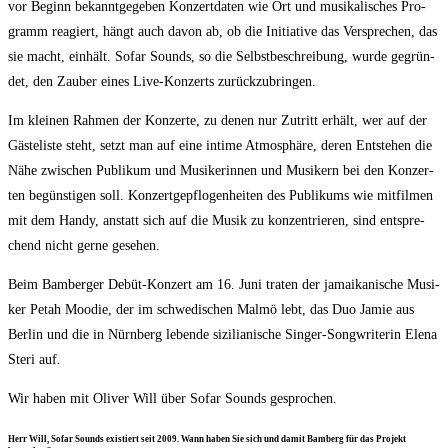
vor Beginn bekannt­ge­ge­ben Kon­zert­da­ten wie Ort und musi­ka­li­sches Pro­
gramm reagiert, hängt auch davon ab, ob die Initia­ti­ve das Ver­spre­chen, das
sie macht, ein­hält. Sofar Sounds, so die Selbst­be­schrei­bung, wur­de gegrün­
det, den Zau­ber eines Live-Kon­zerts zurückzubringen.
Im klei­nen Rah­men der Kon­zer­te, zu denen nur Zutritt erhält, wer auf der
Gäs­te­lis­te steht, setzt man auf eine inti­me Atmo­sphä­re, deren Ent­ste­hen die
Nähe zwi­schen Publi­kum und Musi­ke­rin­nen und Musi­kern bei den Kon­zer­
ten begüns­ti­gen soll. Kon­zert­ge­pflo­gen­hei­ten des Publi­kums wie mit­fil­men
mit dem Han­dy, anstatt sich auf die Musik zu kon­zen­trie­ren, sind ent­spre­
chend nicht ger­ne gesehen.
Beim Bam­ber­ger Debüt-Kon­zert am 16. Juni tra­ten der jamai­ka­ni­sche Musi­
ker Petah Moo­die, der im schwe­di­schen Mal­mö lebt, das Duo Jamie aus
Ber­lin und die in Nürn­berg leben­de sizi­lia­ni­sche Sin­ger-Song­wri­te­rin Ele­na
Ste­ri auf.
Wir haben mit Oli­ver Will über Sofar Sounds gesprochen.
Herr Will, Sofar Sounds exis­tiert seit 2009. Wann haben Sie sich und damit Bam­berg für das Pro­jekt