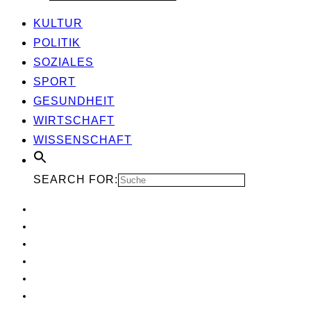
KUL­TUR
POLI­TIK
SOZIA­LES
SPORT
GESUND­HEIT
WIRT­SCHAFT
WIS­SEN­SCHAFT
SEARCH FOR: