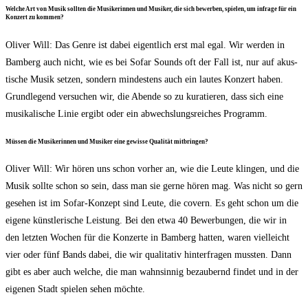
Wel­che Art von Musik soll­ten die Musi­ke­rin­nen und Musi­ker, die sich bewer­ben, spie­len, um infra­ge für ein
Kon­zert zu kommen?
Oli­ver Will: Das Gen­re ist dabei eigent­lich erst mal egal. Wir wer­den in
Bam­berg auch nicht, wie es bei Sofar Sounds oft der Fall ist, nur auf akus­
ti­sche Musik set­zen, son­dern min­des­tens auch ein lau­tes Kon­zert haben.
Grund­le­gend ver­su­chen wir, die Aben­de so zu kura­tie­ren, dass sich eine
musi­ka­li­sche Linie ergibt oder ein abwechs­lungs­rei­ches Programm.
Müs­sen die Musi­ke­rin­nen und Musi­ker eine gewis­se Qua­li­tät mitbringen?
Oli­ver Will: Wir hören uns schon vor­her an, wie die Leu­te klin­gen, und die
Musik soll­te schon so sein, dass man sie ger­ne hören mag. Was nicht so gern
gese­hen ist im Sofar-Kon­zept sind Leu­te, die covern. Es geht schon um die
eige­ne künst­le­ri­sche Leis­tung. Bei den etwa 40 Bewer­bun­gen, die wir in
den letz­ten Wochen für die Kon­zer­te in Bam­berg hat­ten, waren viel­leicht
vier oder fünf Bands dabei, die wir qua­li­ta­tiv hin­ter­fra­gen muss­ten. Dann
gibt es aber auch wel­che, die man wahn­sin­nig bezau­bernd fin­det und in der
eige­nen Stadt spie­len sehen möchte.