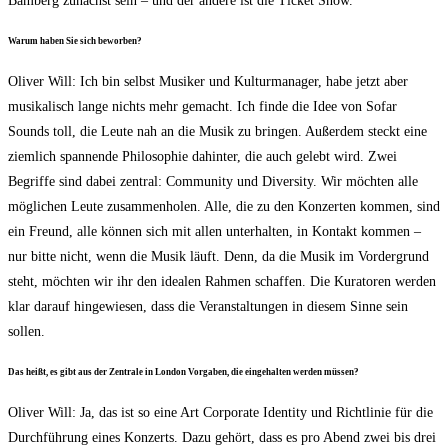
Bam­berg zunächst sein – und der ande­re ist die Ticket Show.
War­um haben Sie sich beworben?
Oli­ver Will: Ich bin selbst Musi­ker und Kul­tur­ma­na­ger, habe jetzt aber
musi­ka­lisch lan­ge nichts mehr gemacht. Ich fin­de die Idee von Sofar
Sounds toll, die Leu­te nah an die Musik zu brin­gen. Außer­dem steckt eine
ziem­lich span­nen­de Phi­lo­so­phie dahin­ter, die auch gelebt wird. Zwei
Begrif­fe sind dabei zen­tral: Com­mu­ni­ty und Diver­si­ty. Wir möch­ten alle
mög­li­chen Leu­te zusam­men­ho­len. Alle, die zu den Kon­zer­ten kom­men, sind
ein Freund, alle kön­nen sich mit allen unter­hal­ten, in Kon­takt kom­men –
nur bit­te nicht, wenn die Musik läuft. Denn, da die Musik im Vor­der­grund
steht, möch­ten wir ihr den idea­len Rah­men schaf­fen. Die Kura­to­ren wer­den
klar dar­auf hin­ge­wie­sen, dass die Ver­an­stal­tun­gen in die­sem Sin­ne sein
sollen.
Das heißt, es gibt aus der Zen­tra­le in Lon­don Vor­ga­ben, die ein­ge­hal­ten wer­den müssen?
Oli­ver Will: Ja, das ist so eine Art Cor­po­ra­te Iden­ti­ty und Richt­li­nie für die
Durch­füh­rung eines Kon­zerts. Dazu gehört, dass es pro Abend zwei bis drei