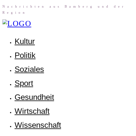
Nach­rich­ten aus Bam­berg und der
Region
Kul­tur
Poli­tik
Sozia­les
Sport
Gesund­heit
Wirt­schaft
Wis­sen­schaft