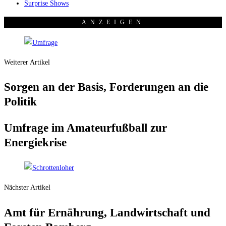
Surprise Shows
ANZEI­GEN
Weiterer Artikel
Sor­gen an der Basis, For­de­run­gen an die
Politik
Umfra­ge im Ama­teur­fuß­ball zur
Energiekrise
Nächster Artikel
Amt für Ernäh­rung, Land­wirt­schaft und