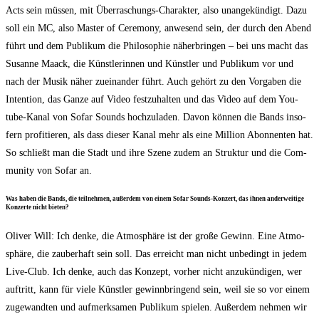
Acts sein müs­sen, mit Über­ra­schungs-Cha­rak­ter, also unan­ge­kün­digt. Dazu
soll ein MC, also Mas­ter of Cerem­o­ny, anwe­send sein, der durch den Abend
führt und dem Publi­kum die Phi­lo­so­phie näher­brin­gen – bei uns macht das
Susan­ne Maack, die Künst­le­rin­nen und Künst­ler und Publi­kum vor und
nach der Musik näher zuein­an­der führt. Auch gehört zu den Vor­ga­ben die
Inten­ti­on, das Gan­ze auf Video fest­zu­hal­ten und das Video auf dem You­
tube-Kanal von Sofar Sounds hoch­zu­la­den. Davon kön­nen die Bands inso­
fern pro­fi­tie­ren, als dass die­ser Kanal mehr als eine Mil­li­on Abon­nen­ten hat.
So schließt man die Stadt und ihre Sze­ne zudem an Struk­tur und die Com­
mu­ni­ty von Sofar an.
Was haben die Bands, die teil­neh­men, außer­dem von einem Sofar Sounds-Kon­zert, das ihnen ander­wei­ti­ge
Kon­zer­te nicht bieten?
Oli­ver Will: Ich den­ke, die Atmo­sphä­re ist der gro­ße Gewinn. Eine Atmo­
sphä­re, die zau­ber­haft sein soll. Das erreicht man nicht unbe­dingt in jedem
Live-Club. Ich den­ke, auch das Kon­zept, vor­her nicht anzu­kün­di­gen, wer
auf­tritt, kann für vie­le Künst­ler gewinn­brin­gend sein, weil sie so vor einem
zuge­wand­ten und auf­merk­sa­men Publi­kum spie­len. Außer­dem neh­men wir