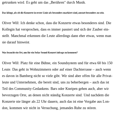
getrun­ken wird. Es geht um das „Berüh­ren“ durch Musik.
Das klingt, als ob die Kon­zer­te in ers­ter Linie als beson­ders mar­kiert sind, anstatt beson­ders zu sein.
Oli­ver Will: Ich den­ke schon, dass die Kon­zer­te etwas beson­de­res sind. Die
Kol­le­gin hat ver­spro­chen, dass es immer pas­siert und sich der Zau­ber ein­
stellt. Manch­mal erken­nen die Leu­te aller­dings dann eher etwas, wenn man
sie dar­auf hinweist.
Was braucht ein Ort, um für ein Sofar Sound-Kon­zert infra­ge zu kommen?
Oli­ver Will: Platz für eine Büh­ne, ein Sound­sys­tem und für etwa 60 bis 150
Leu­te. Das geht in Wohn­zim­mern oder auf einer Dach­ter­ras­se – auch wenn
es davon in Bam­berg nicht so vie­le gibt. Wir sind aber offen für alle Pri­vat­
leu­te und Unter­neh­men, die bereit sind, uns zu beher­ber­gen – auch das ist
Teil des Com­mu­ni­ty-Gedan­kens. Bars oder Knei­pen gehen auch, aber wir
bevor­zu­gen Orte, an denen nicht stän­dig Kon­zer­te sind. Und nach­dem die
Kon­zer­te nie län­ger als 22 Uhr dau­ern, auch das ist eine Vor­ga­be aus Lon­
don, kom­men wir nicht in Ver­su­chung, jeman­des Ruhe zu stören.