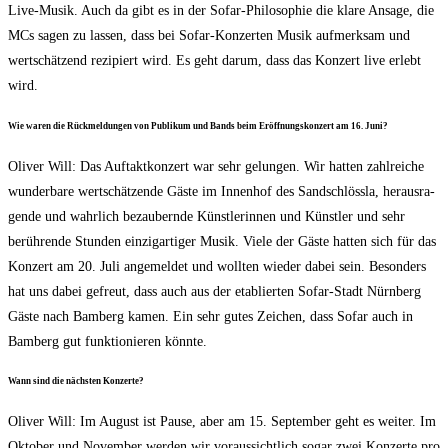
Live-Musik. Auch da gibt es in der Sofar-Phi­lo­so­phie die kla­re Ansa­ge, die
MCs sagen zu las­sen, dass bei Sofar-Kon­zer­ten Musik auf­merk­sam und
wert­schät­zend rezi­piert wird. Es geht dar­um, dass das Kon­zert live erlebt
wird.
Wie waren die Rück­mel­dun­gen von Publi­kum und Bands beim Eröff­nungs­kon­zert am 16. Juni?
Oli­ver Will: Das Auf­takt­kon­zert war sehr gelun­gen. Wir hat­ten zahl­rei­che
wun­der­ba­re wert­schät­zen­de Gäs­te im Innen­hof des Sand­schlöss­la, her­aus­ra­
gen­de und wahr­lich bezau­bern­de Künst­le­rin­nen und Künst­ler und sehr
berüh­ren­de Stun­den ein­zig­ar­ti­ger Musik. Vie­le der Gäs­te hat­ten sich für das
Kon­zert am 20. Juli ange­mel­det und woll­ten wie­der dabei sein. Beson­ders
hat uns dabei gefreut, dass auch aus der eta­blier­ten Sofar-Stadt Nürn­berg
Gäs­te nach Bam­berg kamen. Ein sehr gutes Zei­chen, dass Sofar auch in
Bam­berg gut funk­tio­nie­ren könnte.
Wann sind die nächs­ten Konzerte?
Oli­ver Will: Im August ist Pau­se, aber am 15. Sep­tem­ber geht es wei­ter. Im
Okto­ber und Novem­ber wer­den wir vor­aus­sicht­lich sogar zwei Kon­zer­te pro