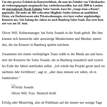
Um eine gewis­se Echt­heit im Kon­zert­er­leb­nis, die man im Zeit­al­ter von Video­han­dys
als ver­lo­ren­ge­gan­gen aus­ge­macht hat, wie­der­her­zu­stel­len, hat sich 2009 in Lon­don
die
inter­na­tio­na­le Musik-Initia­ti­ve
Sofar Sounds, kurz für „Songs from a Room“,
gegrün­det. Die mehr als 400 welt­wei­ten Mit­glieds-Städ­te rich­ten an unüb­li­chen
Orten, wie Dach­ter­ras­sen oder Pri­vat­woh­nun­gen, erst kurz vor­her ange­kün­dig­te
Kon­zer­te aus. Seit Anfang des Jah­res ist auch Bam­berg Sofar-Stadt. Das ers­te Kon­
zert war am 16. Juni.
Oli­ver Will, Kul­tur­ma­na­ger, hat Sofar Sounds in die Stadt geholt. Bei ihm
kön­nen sich hei­mi­sche oder aus­wär­ti­ge Musi­ke­rin­nen und Musi­ker anmel­
den, die ein Kon­zert in Bam­berg spie­len möchten.
Zusam­men mit einem vier­köp­fi­gen Team wählt er die Musik aus und kura­
tiert die Kon­zer­te für Sofar Sounds, die in Bam­berg monat­lich und vor­erst
bis Ende des Jah­res statt­fin­den sol­len. „Ich wür­de das Pro­jekt ger­ne auch im
nächs­ten Jahr fort­füh­ren“, sagt er, „aber dazu müs­sen wir sehen, ob es
funktioniert.“
Oli­ver Will, Foto: Hein­rich Kolb
Erfolg oder Miss­erfolg, also ob Publi­kum auf die immer nur weni­ge Tage