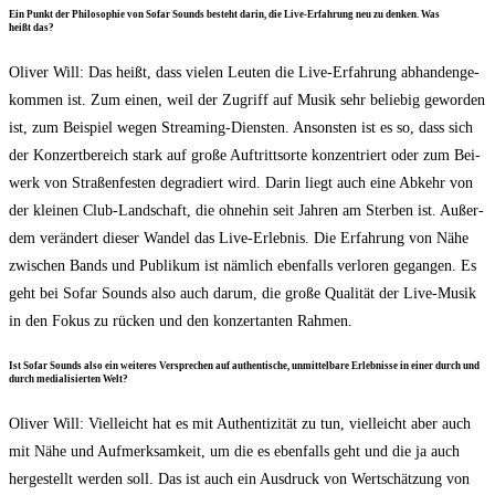
Ein Punkt der Phi­lo­so­phie von Sofar Sounds besteht dar­in, die Live-Erfah­rung neu zu den­ken. Was
heißt das?
Oli­ver Will: Das heißt, dass vie­len Leu­ten die Live-Erfah­rung abhan­den­ge­
kom­men ist. Zum einen, weil der Zugriff auf Musik sehr belie­big gewor­den
ist, zum Bei­spiel wegen Strea­ming-Diens­ten. Ansons­ten ist es so, dass sich
der Kon­zert­be­reich stark auf gro­ße Auf­tritts­or­te kon­zen­triert oder zum Bei­
werk von Stra­ßen­fes­ten degra­diert wird. Dar­in liegt auch eine Abkehr von
der klei­nen Club-Land­schaft, die ohne­hin seit Jah­ren am Ster­ben ist. Außer­
dem ver­än­dert die­ser Wan­del das Live-Erleb­nis. Die Erfah­rung von Nähe
zwi­schen Bands und Publi­kum ist näm­lich eben­falls ver­lo­ren gegan­gen. Es
geht bei Sofar Sounds also auch dar­um, die gro­ße Qua­li­tät der Live-Musik
in den Fokus zu rücken und den kon­zer­tan­ten Rahmen.
Ist Sofar Sounds also ein wei­te­res Ver­spre­chen auf authen­ti­sche, unmit­tel­ba­re Erleb­nis­se in einer durch und
durch media­li­sier­ten Welt?
Oli­ver Will: Viel­leicht hat es mit Authen­ti­zi­tät zu tun, viel­leicht aber auch
mit Nähe und Auf­merk­sam­keit, um die es eben­falls geht und die ja auch
her­ge­stellt wer­den soll. Das ist auch ein Aus­druck von Wert­schät­zung von