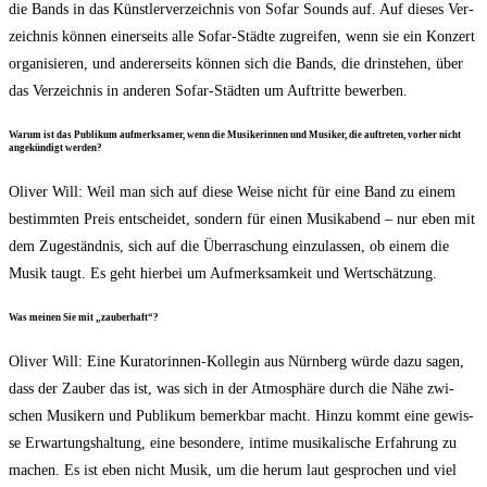
die Bands in das Künst­ler­ver­zeich­nis von Sofar Sounds auf. Auf die­ses Ver­
zeich­nis kön­nen einer­seits alle Sofar-Städ­te zugrei­fen, wenn sie ein Kon­zert
orga­ni­sie­ren, und ande­rer­seits kön­nen sich die Bands, die drin­ste­hen, über
das Ver­zeich­nis in ande­ren Sofar-Städ­ten um Auf­trit­te bewerben.
War­um ist das Publi­kum auf­merk­sa­mer, wenn die Musi­ke­rin­nen und Musi­ker, die auf­tre­ten, vor­her nicht
ange­kün­digt werden?
Oli­ver Will: Weil man sich auf die­se Wei­se nicht für eine Band zu einem
bestimm­ten Preis ent­schei­det, son­dern für einen Musik­abend – nur eben mit
dem Zuge­ständ­nis, sich auf die Über­ra­schung ein­zu­las­sen, ob einem die
Musik taugt. Es geht hier­bei um Auf­merk­sam­keit und Wertschätzung.
Was mei­nen Sie mit „zau­ber­haft“?
Oli­ver Will: Eine Kura­to­rin­nen-Kol­le­gin aus Nürn­berg wür­de dazu sagen,
dass der Zau­ber das ist, was sich in der Atmo­sphä­re durch die Nähe zwi­
schen Musi­kern und Publi­kum bemerk­bar macht. Hin­zu kommt eine gewis­
se Erwar­tungs­hal­tung, eine beson­de­re, inti­me musi­ka­li­sche Erfah­rung zu
machen. Es ist eben nicht Musik, um die her­um laut gespro­chen und viel