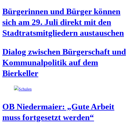
Bür­ge­rin­nen und Bür­ger kön­nen
sich am 29. Juli direkt mit den
Stadt­rats­mit­glie­dern austauschen
Dia­log zwi­schen Bür­ger­schaft und
Kom­mu­nal­po­li­tik auf dem
Bierkeller
OB Nie­der­mai­er: „Gute Arbeit
muss fort­ge­setzt werden“