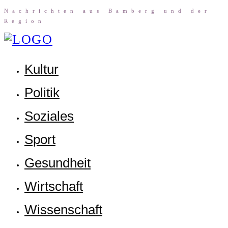
Nach­rich­ten aus Bam­berg und der
Region
Kul­tur
Poli­tik
Sozia­les
Sport
Gesund­heit
Wirt­schaft
Wis­sen­schaft