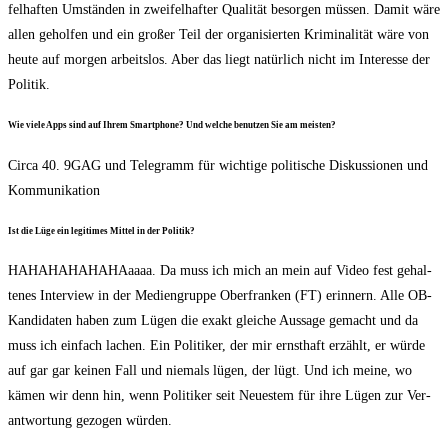
fel­haf­ten Umstän­den in zwei­fel­haf­ter Qua­li­tät besor­gen müs­sen. Damit wäre
allen gehol­fen und ein gro­ßer Teil der orga­ni­sier­ten Kri­mi­na­li­tät wäre von
heu­te auf mor­gen arbeits­los. Aber das liegt natür­lich nicht im Inter­es­se der
Politik.
Wie vie­le Apps sind auf Ihrem Smart­phone? Und wel­che benut­zen Sie am meisten?
Cir­ca 40. 9GAG und Tele­gramm für wich­ti­ge poli­ti­sche Dis­kus­sio­nen und
Kommunikation
Ist die Lüge ein legi­ti­mes Mit­tel in der Politik?
HAHA­HA­HA­HA­HAaaaa. Da muss ich mich an mein auf Video fest gehal­
te­nes Inter­view in der Medi­en­grup­pe Ober­fran­ken (FT) erin­nern. Alle OB-
Kan­di­da­ten haben zum Lügen die exakt glei­che Aus­sa­ge gemacht und da
muss ich ein­fach lachen. Ein Poli­ti­ker, der mir ernst­haft erzählt, er wür­de
auf gar gar kei­nen Fall und nie­mals lügen, der lügt. Und ich mei­ne, wo
kämen wir denn hin, wenn Poli­ti­ker seit Neu­es­tem für ihre Lügen zur Ver­
ant­wor­tung gezo­gen würden.