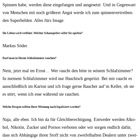
Spin­nen habe, wer­den die­se ein­ge­fan­gen und aus­ge­setzt. Und in Gegen­wart
von Men­schen mit noch grö­ße­rer Angst wer­de ich zum spin­nen­ver­trei­ben­
den Super­hel­den. Alles fürs Image.
Ihr Leben wird ver­filmt. Wel­cher Schau­spie­ler soll­te Sie spielen?
Mar­kus Söder.
Darf man in Ihrem Schlaf­zim­mer rauchen?
Nein, jetzt mal im Ernst… Wer raucht den bit­te in sei­nem Schlaf­zim­mer?
In mei­nem Schlaf­zim­mer wird nur Haschisch gespritzt. Bei mir raucht es
aus­schließ­lich im Kar­ton und ich fra­ge ger­ne Rau­cher auf‘m Kel­ler, ob sie
es stört, wenn ich esse wäh­rend sie rauchen.
Wel­che Dro­gen soll­ten Ihrer Mei­nung nach lega­li­siert werden?
Naja, alle eben. Ich bin da für Gleich­be­rech­ti­gung. Ent­we­der wer­den Alko­
hol, Niko­tin, Zucker und Por­nos ver­bo­ten oder wir sor­gen end­lich dafür,
dass sich Abhän­gi­ge ihren Stoff nicht von zwei­fel­haf­ten Dea­lern unter zwei­