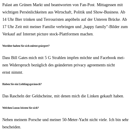
Palast am Grü­nen Markt und beant­wor­ten von Fan-Post. Mit­tag­essen mit
wich­ti­gen Per­sön­lich­kei­ten aus Wirt­schaft, Poli­tik und Show-Busi­ness. Ab
14 Uhr Bier trin­ken und Ter­rou­ris­ten anpö­beln auf der Unte­ren Brü­cke. Ab
17 Uhr Zeit mit mei­ner Fami­lie ver­brin­gen und „hap­py family“-Bilder zum
Ver­kauf auf Inter­net pic­tu­re stock-Platt­for­men machen.
Wor­über haben Sie sich zuletzt geärgert?
Dass Bill Gates mich mit 5 G Strah­len imp­fen möch­te und Face­book mei­
nen Wider­spruch bezüg­lich des geän­der­ten pri­va­cy agree­ments nicht
ernst nimmt.
Haben Sie ein Lieblingsgeräusch?
Das Rascheln der Geld­schei­ne, mit denen mich die Lin­ken gekauft haben.
Wel­chen Luxus leis­ten Sie sich?
Neben mei­nem Por­sche und mei­ner 50-Meter-Yacht nicht vie­le. Ich bin sehr
bescheiden.