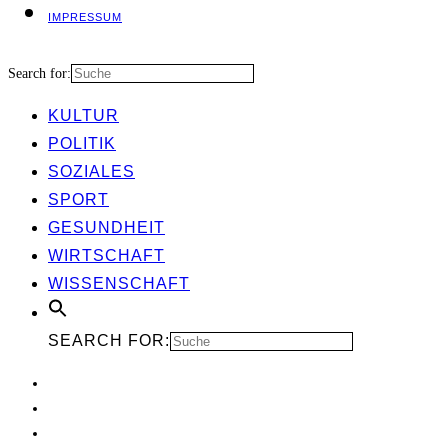
IMPRES­SUM
Search for:
KUL­TUR
POLI­TIK
SOZIA­LES
SPORT
GESUND­HEIT
WIRT­SCHAFT
WIS­SEN­SCHAFT
SEARCH FOR: