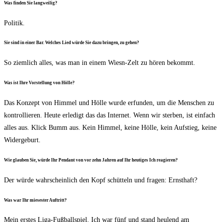
Was fin­den Sie langweilig?
Poli­tik.
Sie sind in einer Bar. Wel­ches Lied wür­de Sie dazu brin­gen, zu gehen?
So ziem­lich alles, was man in einem Wiesn-Zelt zu hören bekommt.
Was ist Ihre Vor­stel­lung von Hölle?
Das Kon­zept von Him­mel und Höl­le wur­de erfun­den, um die Men­schen zu
kon­trol­lie­ren. Heu­te erle­digt das das Inter­net. Wenn wir ster­ben, ist ein­fach
alles aus. Klick Bumm aus. Kein Him­mel, kei­ne Höl­le, kein Auf­stieg, kei­ne
Widergeburt.
Wie glau­ben Sie, wür­de Ihr Pen­dant von vor zehn Jah­ren auf Ihr heu­ti­ges Ich reagieren?
Der wür­de wahr­schein­lich den Kopf schüt­teln und fra­gen: Ernsthaft?
Was war Ihr mie­ses­ter Auftritt?
Mein ers­tes Liga-Fuß­ball­spiel. Ich war fünf und stand heu­lend am