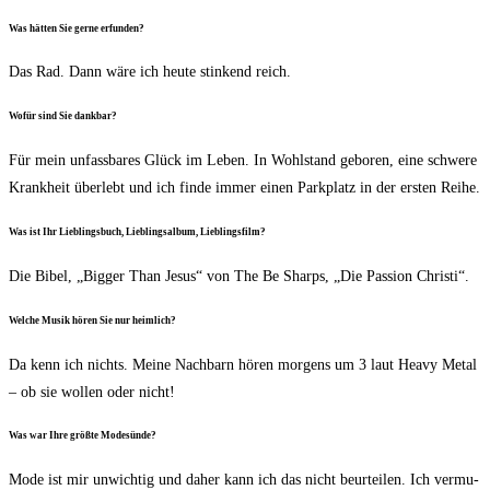
Was hät­ten Sie ger­ne erfunden?
Das Rad. Dann wäre ich heu­te stin­kend reich.
Wofür sind Sie dankbar?
Für mein unfass­ba­res Glück im Leben. In Wohl­stand gebo­ren, eine schwe­re
Krank­heit über­lebt und ich fin­de immer einen Park­platz in der ers­ten Reihe.
Was ist Ihr Lieb­lings­buch, Lieb­lings­al­bum, Lieblingsfilm?
Die Bibel, „Big­ger Than Jesus“ von The Be Sharps, „Die Pas­si­on Christi“.
Wel­che Musik hören Sie nur heimlich?
Da kenn ich nichts. Mei­ne Nach­barn hören mor­gens um 3 laut Hea­vy Metal
– ob sie wol­len oder nicht!
Was war Ihre größ­te Modesünde?
Mode ist mir unwich­tig und daher kann ich das nicht beur­tei­len. Ich ver­mu­