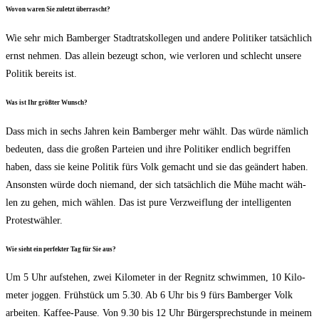
Wovon waren Sie zuletzt überrascht?
Wie sehr mich Bam­ber­ger Stadt­rats­kol­le­gen und ande­re Poli­ti­ker tat­säch­lich
ernst neh­men. Das allein bezeugt schon, wie ver­lo­ren und schlecht unse­re
Poli­tik bereits ist.
Was ist Ihr größ­ter Wunsch?
Dass mich in sechs Jah­ren kein Bam­ber­ger mehr wählt. Das wür­de näm­lich
bedeu­ten, dass die gro­ßen Par­tei­en und ihre Poli­ti­ker end­lich begrif­fen
haben, dass sie kei­ne Poli­tik fürs Volk gemacht und sie das geän­dert haben.
Ansons­ten wür­de doch nie­mand, der sich tat­säch­lich die Mühe macht wäh­
len zu gehen, mich wäh­len. Das ist pure Ver­zweif­lung der intel­li­gen­ten
Protestwähler.
Wie sieht ein per­fek­ter Tag für Sie aus?
Um 5 Uhr auf­ste­hen, zwei Kilo­me­ter in der Reg­nitz schwim­men, 10 Kilo­
me­ter jog­gen. Früh­stück um 5.30. Ab 6 Uhr bis 9 fürs Bam­ber­ger Volk
arbei­ten. Kaf­fee-Pau­se. Von 9.30 bis 12 Uhr Bür­ger­sprech­stun­de in mei­nem