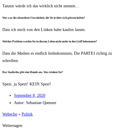
Tan­zen wür­de ich das wirk­lich nicht nennen…
Was war die absur­des­te Unwahr­heit, die Sie je über sich gele­sen haben?
Dass ich mich von den Lin­ken habe kau­fen lassen.
Wel­ches Pro­blem wer­den Sie in die­sem Leben nicht mehr in den Griff bekommen?
Dass die Medi­en es end­lich hin­be­kom­men, Die PARTEI rich­tig zu
schreiben.
Das Stadt­echo gibt eine Run­de aus. Was trin­ken Sie?
Spe­zi, ja Spe­zi! KEIN Spezi!
Sep­tem­ber 8, 2020
Autor:
Sebas­ti­an Quenzer
Web­echo
»
Poli­tik
Weitersagen