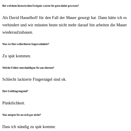
Bei wel­chem his­to­ri­schen Ereig­nis wären Sie gern dabei gewesen?
Als David Has­sel­hoff für den Fall der Mau­er gesorgt hat. Dann hät­te ich es
ver­hin­dert und wir müss­ten heu­te nicht mehr dar­auf hin arbei­ten die Mau­er
wiederaufzubauen.
Was ist Ihre schlech­tes­te Angewohnheit?
Zu spät kommen.
Wel­che Feh­ler ent­schul­di­gen Sie am ehesten?
Schlecht lackier­te Fin­ger­nä­gel sind ok.
Ihre Lieb­lings­tu­gend?
Pünkt­lich­keit.
Was mögen Sie an sich gar nicht?
Dass ich stän­dig zu spät komme.