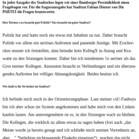
In jeder Aus­ga­be des Stadt­echos legen wir einer Bam­ber­ger Per­sön­lich­keit einen
Fra­ge­bo­gen vor. Für die August­aus­ga­be hat Stadt­rat Fabi­an Dör­ner von Die
PARTEI die Fra­gen beantwortet.
Herr Dör­ner, was braucht gute Poli­tik? Was braucht ein guter Stadtrat?
Poli­tik hat und hat­te noch nie etwas mit Inhal­ten zu tun. Daher braucht
Poli­tik vor allem ein seriö­ses Auf­tre­ten und pas­sen­de Anzü­ge. Mit Erschre­
cken muss­te ich fest­stel­len, dass bei­na­he kein Kol­le­gX in Anzug und Kra­
wat­te zu den Sit­zun­gen kommt. Daher bin ich min­des­tens 1x serö­ser als das
Gros mei­ner Kol­le­gen. Ansons­ten braucht es Ver­bin­dun­gen und ein über­zeu­
gen­des Auf­tre­ten bei völ­li­ger Ahnungs­lo­sig­keit. Bei­des besit­ze ich.
Wie läuft es für Sie bis­her im Stadtrat?
Ich befin­de mich noch in der Ori­en­tie­rungs­pha­se. Laut mei­ner csU-Fan­boys
bin ich aber schon im Sys­tem ange­kom­men und habe mich von den Lin­ken
kau­fen las­sen. Am anstren­gends­ten ist es, in den Sit­zun­gen wach zu blei­ben.
Die Kol­le­gen, die wirk­lich zu allem etwas zu sagen haben (frei nach „das
Meis­te wur­de ja bereits gesagt und ich schlie­ße mich mei­nen Vor­red­nern an,
aber…“ *belie­bi­ge nichts­sa­gen­de Flos­keln ein­set­zen*), machen das nicht