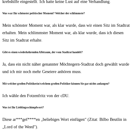
krebs­hil­fe ein­ge­stellt. Ich hat­te kei­ne Lust auf eine Verhandlung.
Was war Ihr schöns­ter poli­ti­scher Moment? Wel­cher der schlimmste?
Mein schöns­ter Moment war, als klar wur­de, dass wir einen Sitz im Stadt­rat
erhal­ten. Mein schlimms­ter Moment war, als klar wur­de, dass ich die­sen
Sitz im Stadt­rat erhalte.
Gibt es einen wie­der­keh­ren­den Alb­traum, der vom Stadt­rat handelt?
Ja, dass ein nicht näher genann­ter Möch­te­gern-Stadt­rat doch gewählt wur­de
und ich mir noch mehr Geseie­re anhö­ren muss.
Mit wel­cher gro­ßen Politikerin/​welchem gro­ßen Poli­ti­ker kön­nen Sie gar nichts anfangen?
Ich wäh­le den Fot­zen­fritz von der cDU.
Was ist Ihr Lieblingsschimpfwort?
Die­se ar***gef****en „belie­bi­ges Wort ein­fü­gen“ (Zitat: Bil­bo Beut­lin in
„Lord of the Weed“).