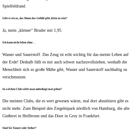
Spielfeldrand.
Gibt es etwas, das Ihnen das Gefühl gibt, klein zu sein?
Ja, mein „klei­ner“ Bru­der mit 1,95.
Ich kann nicht leben ohne…
Was­ser und Sau­er­stoff. Das Zeug ist echt wich­tig für das meis­te Leben auf
der Erde! Des­halb fällt es mir auch schwer nach­zu­voll­zie­hen, wes­halb die
Mensch­heit sich so gro­ße Mühe gibt, Was­ser und Sau­er­stoff nach­hal­tig zu
verschmutzen.
In wel­chen Club soll­te man unbe­dingt mal gehen?
Die meis­ten Clubs, die es wert gewe­sen wären, mal dort abzu­fei­ern gibt es
nicht mehr. Zum Bei­spiel den Zie­ge­lei­park nörd­lich von Ham­burg, die alte
Gie­ße­rei in Heil­bronn und das Door in Grey in Frankfurt.
Sind Sie Tän­zer oder Steher?