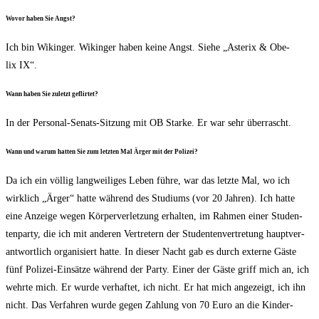
Wovor haben Sie Angst?
Ich bin Wikin­ger. Wikin­ger haben kei­ne Angst. Sie­he „Aste­rix & Obe­
lix IX“.
Wann haben Sie zuletzt geflirtet?
In der Per­so­nal-Senats-Sit­zung mit OB Star­ke. Er war sehr überrascht.
Wann und war­um hat­ten Sie zum letz­ten Mal Ärger mit der Polizei?
Da ich ein völ­lig lang­wei­li­ges Leben füh­re, war das letz­te Mal, wo ich
wirk­lich „Ärger“ hat­te wäh­rend des Stu­di­ums (vor 20 Jah­ren). Ich hat­te
eine Anzei­ge wegen Kör­per­ver­let­zung erhal­ten, im Rah­men einer Stu­den­
ten­par­ty, die ich mit ande­ren Ver­tre­tern der Stu­den­ten­ver­tre­tung haupt­ver­
ant­wort­lich orga­ni­siert hat­te. In die­ser Nacht gab es durch exter­ne Gäs­te
fünf Poli­zei-Ein­sät­ze wäh­rend der Par­ty. Einer der Gäs­te griff mich an, ich
wehr­te mich. Er wur­de ver­haf­tet, ich nicht. Er hat mich ange­zeigt, ich ihn
nicht. Das Ver­fah­ren wur­de gegen Zah­lung von 70 Euro an die Kin­der­