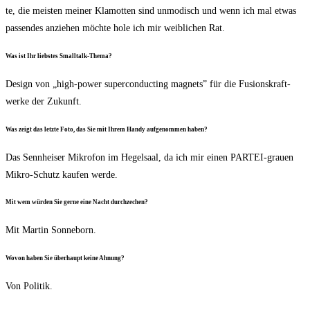
te, die meis­ten mei­ner Kla­mot­ten sind unmo­disch und wenn ich mal etwas
pas­sen­des anzie­hen möch­te hole ich mir weib­li­chen Rat.
Was ist Ihr liebs­tes Smalltalk-Thema?
Design von „high-power super­con­duc­ting magnets” für die Fusi­ons­kraft­
wer­ke der Zukunft.
Was zeigt das letz­te Foto, das Sie mit Ihrem Han­dy auf­ge­nom­men haben?
Das Senn­hei­ser Mikro­fon im Hegel­saal, da ich mir einen PAR­TEI-grau­en
Mikro-Schutz kau­fen werde.
Mit wem wür­den Sie ger­ne eine Nacht durchzechen?
Mit Mar­tin Sonneborn.
Wovon haben Sie über­haupt kei­ne Ahnung?
Von Poli­tik.