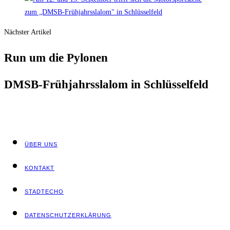
Nächster Artikel
Run um die Pylonen
DMSB-Früh­jahrs­sla­lom in Schlüsselfeld
ÜBER UNS
KON­TAKT
STADT­ECHO
DATEN­SCHUTZ­ER­KLÄ­RUNG