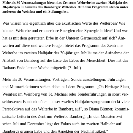
Mehr als 30 Ver­an­stal­tun­gen bie­tet das Zen­trum Welt­erbe im zwei­ten Halb­jahr des
30-jäh­ri­gen Jubi­lä­ums des Bam­ber­ger Welt­erbes. Auf dem Pro­gramm ste­hen unter
ande­rem ein Wein­fest und ein Stiftungsfest.
Was wis­sen wir eigent­lich über die akus­ti­schen Wer­te des Welt­erbes? Wie
kön­nen Welt­erbe und erneu­er­ba­re Ener­gien eine Syn­er­gie bil­den? Und was
hat es mit dem geret­te­ten Erbe in der Unte­ren Gärt­ner­stadt auf sich? Ant­
wor­ten auf die­se und wei­te­re Fra­gen bie­tet das Pro­gramm des Zen­trums
Welt­erbe im zwei­ten Halb­jahr des 30-jäh­ri­gen Jubi­lä­ums der Auf­nah­me der
Alt­stadt von Bam­berg auf die Lis­te des Erbes der Mensch­heit. Dies hat das
Rat­haus Ende letz­ter Woche mit­ge­teilt (7. Juli).
Mehr als 30 Ver­an­stal­tun­gen, Vor­trä­gen, Son­der­aus­stel­lun­gen, Füh­run­gen
und Mit­mach­ak­tio­nen ste­hen dabei auf dem Pro­gramm. „Ob Heri­ta­ge Slam,
Wein­fest im Wein­berg von St. Micha­el oder Son­der­füh­run­gen in sonst ver­
schlos­se­nen Bau­denk­mä­ler – unser zwei­tes Halb­jah­res­pro­gramm deckt vie­le
Per­spek­ti­ven auf das Welt­erbe in Bam­berg auf“, so Dia­na Bütt­ner, kom­mis­
sa­ri­sche Lei­te­rin des Zen­trum Welt­erbe Bam­berg. „In den Mona­ten zwi­
schen Juli und Dezem­ber liegt der Fokus auch im zwei­ten Halb­jahr auf
Bam­bergs grü­nem Erbe und den Aspek­ten der Nachhaltigkeit.“