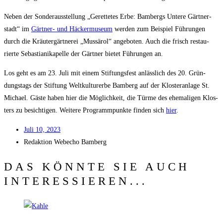
Neben der Son­der­aus­stel­lung „Geret­te­tes Erbe: Bam­bergs Unte­re Gärt­ner­
stadt“ im
Gärt­ner- und Häcker­mu­se­um
wer­den zum Bei­spiel Füh­run­gen
durch die Kräu­ter­gärt­ne­rei „Mus­s­ärol“ ange­bo­ten. Auch die frisch restau­
rier­te Sebas­tia­nika­pel­le der Gärt­ner bie­tet Füh­run­gen an.
Los geht es am 23. Juli mit einem Stif­tungs­fest anläss­lich des 20. Grün­
dungs­tags der Stif­tung Welt­kul­tur­er­be Bam­berg auf der Klos­ter­an­la­ge St.
Micha­el. Gäs­te haben hier die Mög­lich­keit, die Tür­me des ehe­ma­li­gen Klos­
ters zu besich­ti­gen. Wei­te­re Pro­gramm­punk­te fin­den sich
hier
.
Juli 10, 2023
Redak­ti­on
Web­echo Bamberg
DAS KÖNNTE SIE AUCH
INTERESSIEREN...