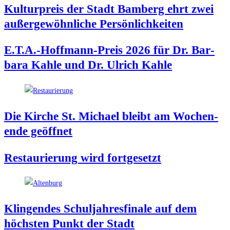
Kul­tur­preis der Stadt Bam­berg ehrt zwei
außer­ge­wöhn­li­che Persönlichkeiten
E.T.A.-Hoffmann-Preis 2026 für Dr. Bar­
ba­ra Kah­le und Dr. Ulrich Kahle
Die Kir­che St. Micha­el bleibt am Wochen­
en­de geöffnet
Restau­rie­rung wird fortgesetzt
Klin­gen­des Schul­jah­res­fi­na­le auf dem
höchs­ten Punkt der Stadt