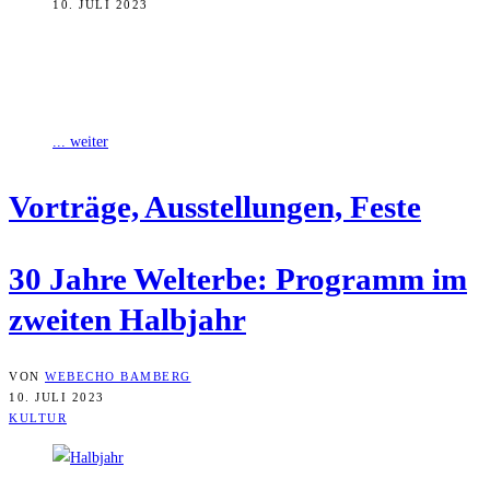
10. JULI 2023
Mehr als 30 Veranstaltungen bietet das Zentrum Welterbe im zweiten
Halbjahr des 30-jährigen Jubiläums des Bamberger Welterbes. Auf
dem Programm stehen unter
... weiter
Vor­trä­ge, Aus­stel­lun­gen, Feste
30 Jah­re Welt­erbe: Pro­gramm im
zwei­ten Halbjahr
VON
WEBECHO BAMBERG
10. JULI 2023
KULTUR