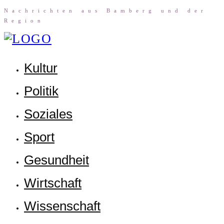
Nach­rich­ten aus Bam­berg und der
Region
Kul­tur
Poli­tik
Sozia­les
Sport
Gesund­heit
Wirt­schaft
Wis­sen­schaft