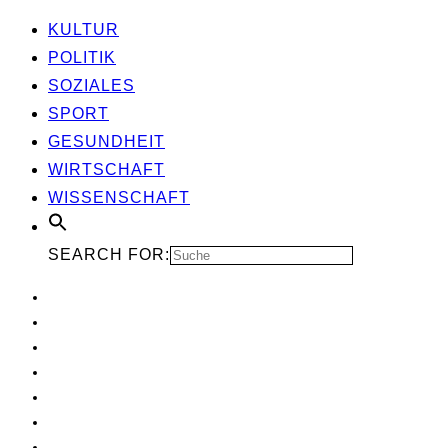
KUL­TUR
POLI­TIK
SOZIA­LES
SPORT
GESUND­HEIT
WIRT­SCHAFT
WIS­SEN­SCHAFT
SEARCH FOR: