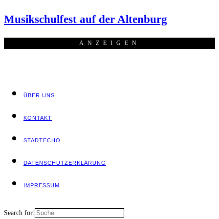
Musik­schul­fest auf der Altenburg
ANZEI­GEN
ÜBER UNS
KON­TAKT
STADT­ECHO
DATEN­SCHUTZ­ER­KLÄ­RUNG
IMPRES­SUM
Search for: