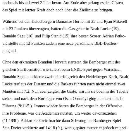
noch­mals bis auf zwei Zäh­ler her­an. Am Ende aber gelang es den Gäs­ten,
das Spiel mit letz­ter Kraft doch noch über die Ziel­li­nie zu bringen.
Wäh­rend bei den Hei­del­ber­gern Dama­riae Hor­ne mit 25 und Ryan Mikesell
mit 23 Punk­ten über­zeug­ten, hat­ten die Gast­ge­ber in Noah Locke (19),
Ronal­do Segu (16) und Filip Sta­nić (15) ihre bes­ten Scorer. Adri­an Pet­ko­
vić stell­te mit 12 Punk­ten zudem eine neue per­sön­li­che BBL-Best­leis­
tung auf.
Ohne den erkrank­ten Bran­don Hor­vath star­te­ten die Bam­ber­ger mit der
glei­chen Start­for­ma­ti­on wie zuletzt beim ENBL-Spiel gegen War­schau.
Ronal­do Segu atta­ckier­te zwei­mal erfolg­reich den Hei­del­ber­ger Korb, Noah
Locke traf aus der Distanz und die Bas­kets führ­ten nach nicht ein­mal zwei
Minu­ten mit 7:2. Nun aber zeig­ten die Gäs­te, war­um sie oben in der Tabel­le
ste­hen und nach dem Korb­le­ger von Osun Osun­niyi ging man erst­mals in
Füh­rung (9:11/5.). Immer wie­der hat­ten die Bam­ber­ger in der Offen­si­ve
ihre Pro­ble­me, was die Aca­de­mics nutz­ten, um wei­ter davon­zu­zie­hen
(11:18/8.). Adri­an Pet­ko­vić brach­te dann Schwung ins Bam­ber­ger Spiel.
Sein Drei­er ver­kürz­te auf 14:18 (9.), wenig spä­ter muss­te er jedoch mit sei­