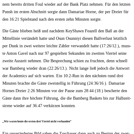
nem bereits drit­ten Foul wie­der auf der Bank Platz neh­men. Für den letz­ten
Punsh im ers­ten Abschnitt sorg­te dann Dama­riae Hor­ne, der per Drei­er für
den 16:21 Spiel­stand nach den ers­ten zehn Minu­ten sorgte.
Die Gäs­te blie­ben heiß und nach­dem KeyShawn Fea­zell den Ball an der
Mit­tel­li­nie ver­tän­delt hat­te und Osun Osun­niyi die­sen Ball­ver­lust letzt­lich
per Dunk in zwei wei­te­re leich­te Zäh­ler ver­wan­delt hat­te (17:26/12.), muss­
te Anton Gavel nach nur 97 gespiel­ten Sekun­den im zwei­ten Vier­tel sei­ne
zwei­te Aus­zeit neh­men. Die Bespre­chung schien zu fruch­ten, denn schnell
war Bam­berg wie­der dran (22:26/13.). Nicht lan­ge ließ jedoch die Ant­wort
der Aca­de­mics auf sich war­ten. Ein 10:2‑Run in den nächs­ten rund drei
Minu­ten brach­te die Gäs­te zwei­stel­lig in Füh­rung (24:36/16.). Dama­riae
Hor­nes Drei­er 2:26 Minu­ten vor der Pau­se zum 28:44 (18.) bescher­te den
Gäs­te dann ihre höchs­te Füh­rung, die die Bam­berg Bas­kets bis zur Halb­zeit­
si­re­ne wie­der auf 36:47 ver­kür­zen konnten.
„Wir waren heu­te die ers­ten drei Vier­tel nicht vorhanden”
Ein unver­än­der­tes Bild sahen die Zuschau­er dann auch zu Beginn der zwei­