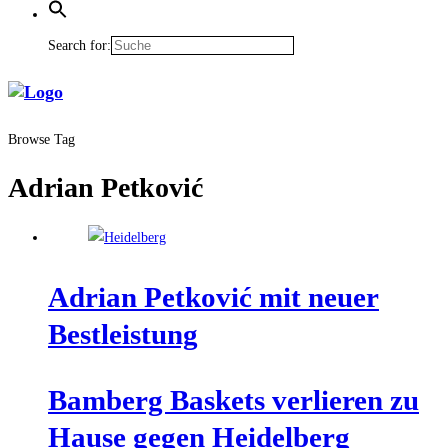
Search for:
Browse Tag
Adrian Petković
Adri­an Pet­ko­vić mit neu­er
Bestleistung
Bam­berg Bas­kets ver­lie­ren zu
Hau­se gegen Heidelberg