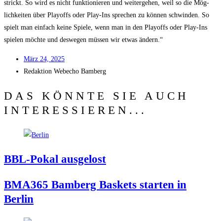
strickt. So wird es nicht funk­tio­nie­ren und wei­ter­ge­hen, weil so die Mög­
lich­kei­ten über Play­offs oder Play-Ins spre­chen zu kön­nen schwin­den. So
spielt man ein­fach kei­ne Spie­le, wenn man in den Play­offs oder Play-Ins
spie­len möch­te und des­we­gen müs­sen wir etwas ändern.“
März 24, 2025
Redak­ti­on
Web­echo Bamberg
DAS KÖNNTE SIE AUCH
INTERESSIEREN...
BBL-Pokal aus­ge­lost
BMA365 Bam­berg Bas­kets star­ten in
Berlin