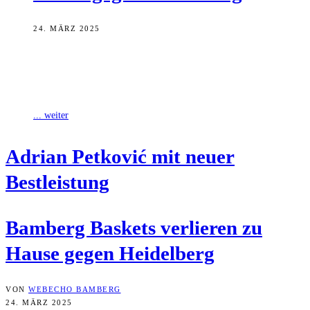
24. MÄRZ 2025
Letztlich knapp haben die Bamberg Baskets ihr Heimspiel des 25.
Spieltages in der easyCredit Basketball Bundesliga gegen Heidelberg
verloren. Knapp und das,
... weiter
Adri­an Pet­ko­vić mit neu­er
Bestleistung
Bam­berg Bas­kets ver­lie­ren zu
Hau­se gegen Heidelberg
VON
WEBECHO BAMBERG
24. MÄRZ 2025