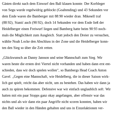
Gäs­ten direkt nach dem Ein­wurf den Ball klau­en konn­te. Der Korb­le­ger
von Segu wur­de regel­wid­rig geblockt (Goal­ten­ding) und 43 Sekun­den vor
dem Ende waren die Bam­ber­ger mit 88:90 wie­der dran. Mikesell traf
(88:92), Sta­nić auch (90:92), doch 14 Sekun­den vor dem Ende ließ der
Hei­del­ber­ger einen Frei­wurf lie­gen und Bam­berg hat­te beim 90:93 noch­
mals die Mög­lich­keit zum Aus­gleich. Statt jedoch den Drei­er zu ver­su­chen,
wähl­te Noah Locke den Abschluss in der Zone und die Hei­del­ber­ger konn­
ten den Sieg so über die Zeit retten.
„Glück­wunsch an Dan­ny Jans­son und sei­ne Mann­schaft zum Sieg. Wir
waren heu­te die ers­ten drei Vier­tel nicht vor­han­den und haben dann erst ent­
schie­den, dass wir doch spie­len wol­len“, so Bam­bergs Head Coach Anton
Gavel. „Gegen eine Mann­schaft, wie Hei­del­berg, die in die­ser Sai­son wirk­
lich gut spielt, reicht das aber nicht, um zu bestehen. Das haben wir dann ja
auch zu spü­ren bekom­men. Defen­si­ve war wir ein­fach unglaub­lich soft. Wir
hat­ten mit ein paar Stopps ganz okay ange­fan­gen, aber offen­siv war das
nichts und als wir dann ein paar Angrif­fe nicht sco­ren konn­ten, haben wir
den Ball wie­der in den Hän­den gehal­ten und uns in Ein­zel­ak­tio­nen ver­