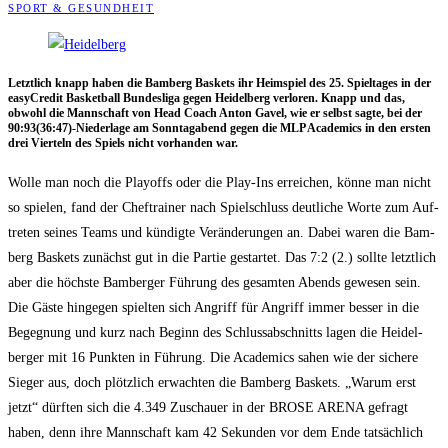
SPORT & GESUNDHEIT
Letzt­lich knapp haben die Bam­berg Bas­kets ihr Heim­spiel des 25. Spiel­ta­ges in der
easy­Cre­dit Bas­ket­ball Bun­des­li­ga gegen Hei­del­berg ver­lo­ren. Knapp und das,
obwohl die Mann­schaft von Head Coach Anton Gavel, wie er selbst sag­te, bei der
90:93(36:47)-Niederlage am Sonn­tag­abend gegen die MLP Aca­de­mics in den ers­ten
drei Vier­teln des Spiels nicht vor­han­den war.
Wol­le man noch die Play­offs oder die Play-Ins errei­chen, kön­ne man nicht
so spie­len, fand der Chef­trai­ner nach Spiel­schluss deut­li­che Wor­te zum Auf­
tre­ten sei­nes Teams und kün­dig­te Ver­än­de­run­gen an. Dabei waren die Bam­
berg Bas­kets zunächst gut in die Par­tie gestar­tet. Das 7:2 (2.) soll­te letzt­lich
aber die höchs­te Bam­ber­ger Füh­rung des gesam­ten Abends gewe­sen sein.
Die Gäs­te hin­ge­gen spiel­ten sich Angriff für Angriff immer bes­ser in die
Begeg­nung und kurz nach Beginn des Schluss­ab­schnitts lagen die Hei­del­
ber­ger mit 16 Punk­ten in Füh­rung. Die Aca­de­mics sahen wie der siche­re
Sie­ger aus, doch plötz­lich erwach­ten die Bam­berg Bas­kets. „War­um erst
jetzt“ dürf­ten sich die 4.349 Zuschau­er in der BROSE ARENA gefragt
haben, denn ihre Mann­schaft kam 42 Sekun­den vor dem Ende tat­säch­lich