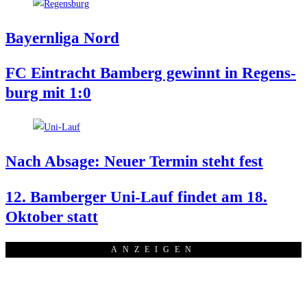
Bay­ern­li­ga Nord
FC Ein­tracht Bam­berg gewinnt in Regens­
burg mit 1:0
Nach Absa­ge: Neu­er Ter­min steht fest
12. Bam­ber­ger Uni-Lauf fin­det am 18.
Okto­ber statt
ANZEI­GEN