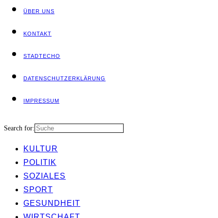
ÜBER UNS
KON­TAKT
STADT­ECHO
DATEN­SCHUTZ­ER­KLÄ­RUNG
IMPRES­SUM
Search for:
KUL­TUR
POLI­TIK
SOZIA­LES
SPORT
GESUND­HEIT
WIRT­SCHAFT