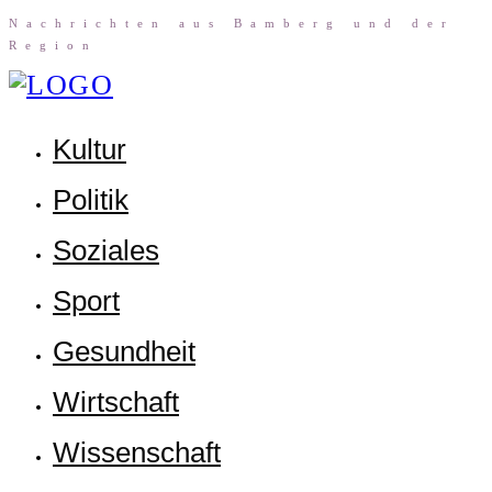
Nach­rich­ten aus Bam­berg und der
Region
Kul­tur
Poli­tik
Sozia­les
Sport
Gesund­heit
Wirt­schaft
Wis­sen­schaft