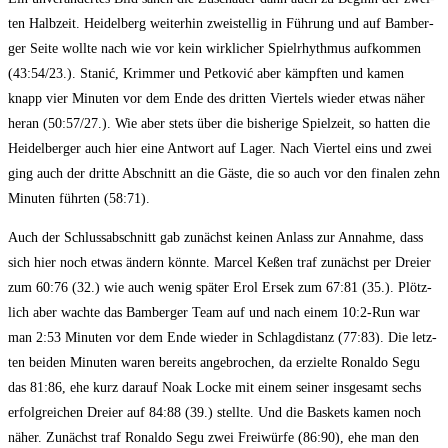
ten Halb­zeit. Hei­del­berg wei­ter­hin zwei­stel­lig in Füh­rung und auf Bam­ber­
ger Sei­te woll­te nach wie vor kein wirk­li­cher Spiel­rhyth­mus auf­kom­men
(43:54/23.). Sta­nić, Krim­mer und Pet­ko­vić aber kämpf­ten und kamen
knapp vier Minu­ten vor dem Ende des drit­ten Vier­tels wie­der etwas näher
her­an (50:57/27.). Wie aber stets über die bis­he­ri­ge Spiel­zeit, so hat­ten die
Hei­del­ber­ger auch hier eine Ant­wort auf Lager. Nach Vier­tel eins und zwei
ging auch der drit­te Abschnitt an die Gäs­te, die so auch vor den fina­len zehn
Minu­ten führ­ten (58:71).
Auch der Schluss­ab­schnitt gab zunächst kei­nen Anlass zur Annah­me, dass
sich hier noch etwas ändern könn­te. Mar­cel Keßen traf zunächst per Drei­er
zum 60:76 (32.) wie auch wenig spä­ter Erol Ersek zum 67:81 (35.). Plötz­
lich aber wach­te das Bam­ber­ger Team auf und nach einem 10:2‑Run war
man 2:53 Minu­ten vor dem Ende wie­der in Schlag­di­stanz (77:83). Die letz­
ten bei­den Minu­ten waren bereits ange­bro­chen, da erziel­te Ronal­do Segu
das 81:86, ehe kurz dar­auf Noak Locke mit einem sei­ner ins­ge­samt sechs
erfolg­rei­chen Drei­er auf 84:88 (39.) stell­te. Und die Bas­kets kamen noch
näher. Zunächst traf Ronal­do Segu zwei Frei­wür­fe (86:90), ehe man den