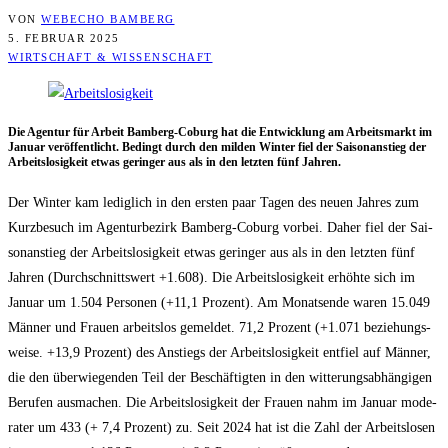
VON
WEBECHO BAMBERG
5. FEBRUAR 2025
WIRTSCHAFT & WISSENSCHAFT
Die Agen­tur für Arbeit Bam­berg-Coburg hat die Ent­wick­lung am Arbeits­markt im
Janu­ar ver­öf­fent­licht. Bedingt durch den mil­den Win­ter fiel der Sai­son­an­stieg der
Arbeits­lo­sig­keit etwas gerin­ger aus als in den letz­ten fünf Jahren.
Der Win­ter kam ledig­lich in den ers­ten paar Tagen des neu­en Jah­res zum
Kurz­be­such im Agen­tur­be­zirk Bam­berg-Coburg vor­bei. Daher fiel der Sai­
son­an­stieg der Arbeits­lo­sig­keit etwas gerin­ger aus als in den letz­ten fünf
Jah­ren (Durch­schnitts­wert +1.608). Die Arbeits­lo­sig­keit erhöh­te sich im
Janu­ar um 1.504 Per­so­nen (+11,1 Pro­zent). Am Monats­en­de waren 15.049
Män­ner und Frau­en arbeits­los gemel­det. 71,2 Pro­zent (+1.071 bezie­hungs­
wei­se. +13,9 Pro­zent) des Anstiegs der Arbeits­lo­sig­keit ent­fiel auf Män­ner,
die den über­wie­gen­den Teil der Beschäf­tig­ten in den wit­te­rungs­ab­hän­gi­gen
Beru­fen aus­ma­chen. Die Arbeits­lo­sig­keit der Frau­en nahm im Janu­ar mode­
ra­ter um 433 (+ 7,4 Pro­zent) zu. Seit 2024 hat ist die Zahl der Arbeits­lo­sen