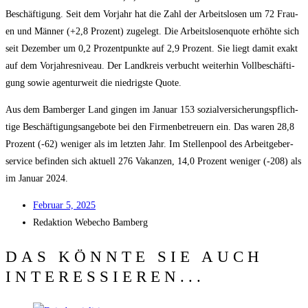
Beschäf­ti­gung. Seit dem Vor­jahr hat die Zahl der Arbeits­lo­sen um 72 Frau­
en und Män­ner (+2,8 Pro­zent) zuge­legt. Die Arbeits­lo­sen­quo­te erhöh­te sich
seit Dezem­ber um 0,2 Pro­zent­punk­te auf 2,9 Pro­zent. Sie liegt damit exakt
auf dem Vor­jah­res­ni­veau. Der Land­kreis ver­bucht wei­ter­hin Voll­be­schäf­ti­
gung sowie agen­tur­weit die nied­rigs­te Quote.
Aus dem Bam­ber­ger Land gin­gen im Janu­ar 153 sozi­al­ver­si­che­rungs­pflich­
ti­ge Beschäf­ti­gungs­an­ge­bo­te bei den Fir­men­be­treu­ern ein. Das waren 28,8
Pro­zent (-62) weni­ger als im letz­ten Jahr. Im Stel­len­pool des Arbeit­ge­ber­
ser­vice befin­den sich aktu­ell 276 Vakan­zen, 14,0 Pro­zent weni­ger (-208) als
im Janu­ar 2024.
Febru­ar 5, 2025
Redak­ti­on
Web­echo Bamberg
DAS KÖNNTE SIE AUCH
INTERESSIEREN...