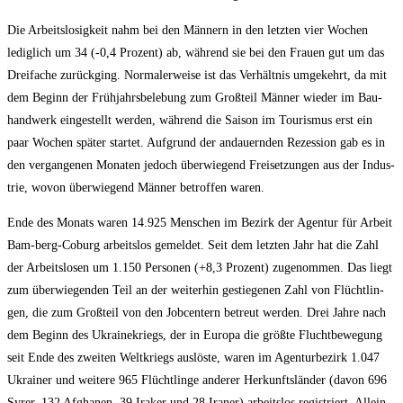
Die Arbeits­lo­sig­keit nahm bei den Män­nern in den letz­ten vier Wochen
ledig­lich um 34 (-0,4 Pro­zent) ab, wäh­rend sie bei den Frau­en gut um das
Drei­fa­che zurück­ging. Nor­ma­ler­wei­se ist das Ver­hält­nis umge­kehrt, da mit
dem Beginn der Früh­jahrs­be­le­bung zum Groß­teil Män­ner wie­der im Bau­
hand­werk ein­ge­stellt wer­den, wäh­rend die Sai­son im Tou­ris­mus erst ein
paar Wochen spä­ter star­tet. Auf­grund der andau­ern­den Rezes­si­on gab es in
den ver­gan­ge­nen Mona­ten jedoch über­wie­gend Frei­set­zun­gen aus der Indus­
trie, wovon über­wie­gend Män­ner betrof­fen waren.
Ende des Monats waren 14.925 Men­schen im Bezirk der Agen­tur für Arbeit
Bam-berg-Coburg arbeits­los gemel­det. Seit dem letz­ten Jahr hat die Zahl
der Arbeits­lo­sen um 1.150 Per­so­nen (+8,3 Pro­zent) zuge­nom­men. Das liegt
zum über­wie­gen­den Teil an der wei­ter­hin gestie­ge­nen Zahl von Flücht­lin­
gen, die zum Groß­teil von den Job­cen­tern betreut wer­den. Drei Jah­re nach
dem Beginn des Ukrai­ne­kriegs, der in Euro­pa die größ­te Flucht­be­we­gung
seit Ende des zwei­ten Welt­kriegs aus­lös­te, waren im Agen­tur­be­zirk 1.047
Ukrai­ner und wei­te­re 965 Flücht­lin­ge ande­rer Her­kunfts­län­der (davon 696
Syrer, 132 Afgha­nen, 39 Ira­ker und 28 Ira­ner) arbeits­los regis­triert. Allein