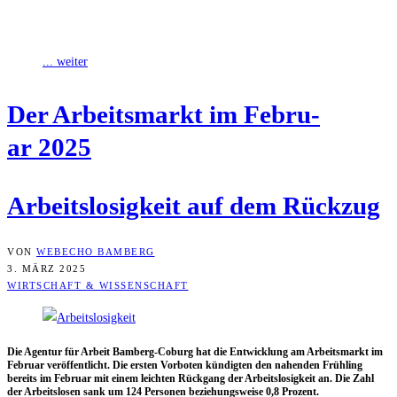
erst im Verlauf der letzten zwei Wochen ab. Im Gegensatz zum
vergangenen Jahr, als die
... weiter
Der Arbeits­markt im Febru­
ar 2025
Arbeits­lo­sig­keit auf dem Rückzug
VON
WEBECHO BAMBERG
3. MÄRZ 2025
WIRTSCHAFT & WISSENSCHAFT
Die Agen­tur für Arbeit Bam­berg-Coburg hat die Ent­wick­lung am Arbeits­markt im
Febru­ar ver­öf­fent­licht. Die ers­ten Vor­bo­ten kün­dig­ten den nahen­den Früh­ling
bereits im Febru­ar mit einem leich­ten Rück­gang der Arbeits­lo­sig­keit an. Die Zahl
der Arbeits­lo­sen sank um 124 Per­so­nen bezie­hungs­wei­se 0,8 Prozent.