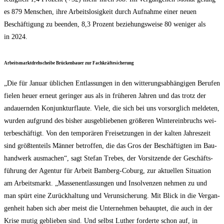
es 879 Men­schen, ihre Arbeits­lo­sig­keit durch Auf­nah­me einer neu­en
Beschäf­ti­gung zu been­den, 8,3 Pro­zent bezie­hungs­wei­se 80 weni­ger als
in 2024.
Arbeits­markt­dreh­schei­be Brü­cken­bau­er zur Fachkräftesicherung
„Die für Janu­ar übli­chen Ent­las­sun­gen in den wit­te­rungs­ab­hän­gi­gen Beru­fen
fie­len heu­er erneut gerin­ger aus als in frü­he­ren Jah­ren und das trotz der
andau­ern­den Kon­junk­tur­flau­te. Vie­le, die sich bei uns vor­sorg­lich mel­de­ten,
wur­den auf­grund des bis­her aus­ge­blie­be­nen grö­ße­ren Win­ter­ein­bruchs wei­
ter­be­schäf­tigt. Von den tem­po­rä­ren Frei­set­zun­gen in der kal­ten Jah­res­zeit
sind größ­ten­teils Män­ner betrof­fen, die das Gros der Beschäf­tig­ten im Bau­
hand­werk aus­ma­chen“, sagt Ste­fan Tre­bes, der Vor­sit­zen­de der Geschäfts­
füh­rung der Agen­tur für Arbeit Bam­berg-Coburg, zur aktu­el­len Situa­ti­on
am Arbeits­markt. „Mas­sen­ent­las­sun­gen und Insol­ven­zen neh­men zu und
man spürt eine Zurück­hal­tung und Ver­un­si­che­rung. Mit Blick in die Ver­gan­
gen­heit haben sich aber meist die Unter­neh­men behaup­tet, die auch in der
Kri­se mutig geblie­ben sind. Und selbst Luther for­der­te schon auf, in