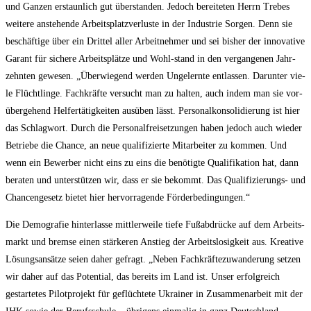
und Gan­zen erstaun­lich gut über­stan­den. Jedoch berei­te­ten Herrn Tre­bes
wei­te­re anste­hen­de Arbeits­platz­ver­lus­te in der Indus­trie Sor­gen. Denn sie
beschäf­ti­ge über ein Drit­tel aller Arbeit­neh­mer und sei bis­her der inno­va­ti­ve
Garant für siche­re Arbeits­plät­ze und Wohl-stand in den ver­gan­ge­nen Jahr­
zehn­ten gewe­sen. „Über­wie­gend wer­den Unge­lern­te ent­las­sen. Dar­un­ter vie­
le Flücht­lin­ge. Fach­kräf­te ver­sucht man zu hal­ten, auch indem man sie vor­
über­ge­hend Hel­fer­tä­tig­kei­ten aus­üben lässt. Per­so­nal­kon­so­li­die­rung ist hier
das Schlag­wort. Durch die Per­so­nal­frei­set­zun­gen haben jedoch auch wie­der
Betrie­be die Chan­ce, an neue qua­li­fi­zier­te Mit­ar­bei­ter zu kom­men. Und
wenn ein Bewer­ber nicht eins zu eins die benö­tig­te Qua­li­fi­ka­ti­on hat, dann
bera­ten und unter­stüt­zen wir, dass er sie bekommt. Das Qua­li­fi­zie­rungs- und
Chan­cen­ge­setz bie­tet hier her­vor­ra­gen­de Förderbedingungen.“
Die Demo­gra­fie hin­ter­las­se mitt­ler­wei­le tie­fe Fuß­ab­drü­cke auf dem Arbeits­
markt und brem­se einen stär­ke­ren Anstieg der Arbeits­lo­sig­keit aus. Krea­ti­ve
Lösungs­an­sät­ze sei­en daher gefragt. „Neben Fach­kräf­te­zu­wan­de­rung set­zen
wir daher auf das Poten­ti­al, das bereits im Land ist. Unser erfolg­reich
gestar­te­tes Pilot­pro­jekt für geflüch­te­te Ukrai­ner in Zusam­men­ar­beit mit der