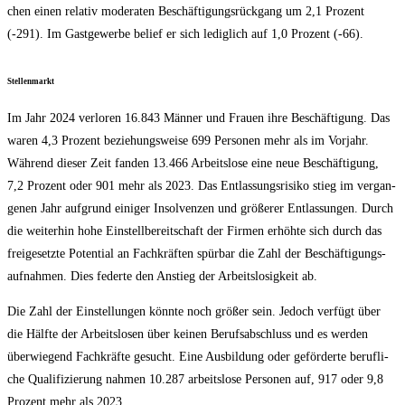
chen einen rela­tiv mode­ra­ten Beschäf­ti­gungs­rück­gang um 2,1 Pro­zent
(-291). Im Gast­ge­wer­be belief er sich ledig­lich auf 1,0 Pro­zent (-66).
Stel­len­markt
Im Jahr 2024 ver­lo­ren 16.843 Män­ner und Frau­en ihre Beschäf­ti­gung. Das
waren 4,3 Pro­zent bezie­hungs­wei­se 699 Per­so­nen mehr als im Vor­jahr.
Wäh­rend die­ser Zeit fan­den 13.466 Arbeits­lo­se eine neue Beschäf­ti­gung,
7,2 Pro­zent oder 901 mehr als 2023. Das Ent­las­sungs­ri­si­ko stieg im ver­gan­
ge­nen Jahr auf­grund eini­ger Insol­ven­zen und grö­ße­rer Ent­las­sun­gen. Durch
die wei­ter­hin hohe Ein­stell­be­reit­schaft der Fir­men erhöh­te sich durch das
frei­ge­setz­te Poten­ti­al an Fach­kräf­ten spür­bar die Zahl der Beschäf­ti­gungs­
auf­nah­men. Dies feder­te den Anstieg der Arbeits­lo­sig­keit ab.
Die Zahl der Ein­stel­lun­gen könn­te noch grö­ßer sein. Jedoch ver­fügt über
die Hälf­te der Arbeits­lo­sen über kei­nen Berufs­ab­schluss und es wer­den
über­wie­gend Fach­kräf­te gesucht. Eine Aus­bil­dung oder geför­der­te beruf­li­
che Qua­li­fi­zie­rung nah­men 10.287 arbeits­lo­se Per­so­nen auf, 917 oder 9,8
Pro­zent mehr als 2023.