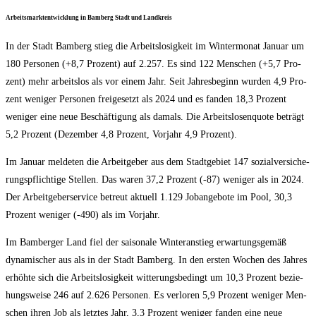
Arbeits­markt­ent­wick­lung in Bam­berg Stadt und Landkreis
In der Stadt Bam­berg stieg die Arbeits­lo­sig­keit im Win­ter­mo­nat Janu­ar um
180 Per­so­nen (+8,7 Pro­zent) auf 2.257. Es sind 122 Men­schen (+5,7 Pro­
zent) mehr arbeits­los als vor einem Jahr. Seit Jah­res­be­ginn wur­den 4,9 Pro­
zent weni­ger Per­so­nen frei­ge­setzt als 2024 und es fan­den 18,3 Pro­zent
weni­ger eine neue Beschäf­ti­gung als damals. Die Arbeits­lo­sen­quo­te beträgt
5,2 Pro­zent (Dezem­ber 4,8 Pro­zent, Vor­jahr 4,9 Prozent).
Im Janu­ar mel­de­ten die Arbeit­ge­ber aus dem Stadt­ge­biet 147 sozi­al­ver­si­che­
rungs­pflich­ti­ge Stel­len. Das waren 37,2 Pro­zent (-87) weni­ger als in 2024.
Der Arbeit­ge­ber­ser­vice betreut aktu­ell 1.129 Job­an­ge­bo­te im Pool, 30,3
Pro­zent weni­ger (-490) als im Vorjahr.
Im Bam­ber­ger Land fiel der sai­so­na­le Win­ter­an­stieg erwar­tungs­ge­mäß
dyna­mi­scher aus als in der Stadt Bam­berg. In den ers­ten Wochen des Jah­res
erhöh­te sich die Arbeits­lo­sig­keit wit­te­rungs­be­dingt um 10,3 Pro­zent bezie­
hungs­wei­se 246 auf 2.626 Per­so­nen. Es ver­lo­ren 5,9 Pro­zent weni­ger Men­
schen ihren Job als letz­tes Jahr, 3,3 Pro­zent weni­ger fan­den eine neue