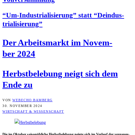
“Um-Indus­tria­li­sie­rung” statt “Deindus­
tria­li­sie­rung”
Der Arbeits­markt im Novem­
ber 2024
Herbst­be­le­bung neigt sich dem
Ende zu
VON
WEBECHO BAMBERG
30. NOVEMBER 2024
WIRTSCHAFT & WISSENSCHAFT
Die im Okto­ber sai­son­üb­li­che Herbst­be­le­bung neig­te sich im Ver­lauf der ver­gan­ge­