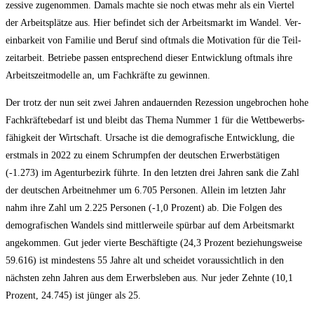
zes­si­ve zuge­nom­men. Damals mach­te sie noch etwas mehr als ein Vier­tel
der Arbeits­plät­ze aus. Hier befin­det sich der Arbeits­markt im Wan­del. Ver­
ein­bar­keit von Fami­lie und Beruf sind oft­mals die Moti­va­ti­on für die Teil­
zeit­ar­beit. Betrie­be pas­sen ent­spre­chend die­ser Ent­wick­lung oft­mals ihre
Arbeits­zeit­mo­del­le an, um Fach­kräf­te zu gewinnen.
Der trotz der nun seit zwei Jah­ren andau­ern­den Rezes­si­on unge­bro­chen hohe
Fach­kräf­te­be­darf ist und bleibt das The­ma Num­mer 1 für die Wett­be­werbs­
fä­hig­keit der Wirt­schaft. Ursa­che ist die demo­gra­fi­sche Ent­wick­lung, die
erst­mals in 2022 zu einem Schrump­fen der deut­schen Erwerbs­tä­ti­gen
(-1.273) im Agen­tur­be­zirk führ­te. In den letz­ten drei Jah­ren sank die Zahl
der deut­schen Arbeit­neh­mer um 6.705 Per­so­nen. Allein im letz­ten Jahr
nahm ihre Zahl um 2.225 Per­so­nen (-1,0 Pro­zent) ab. Die Fol­gen des
demo­gra­fi­schen Wan­dels sind mitt­ler­wei­le spür­bar auf dem Arbeits­markt
ange­kom­men. Gut jeder vier­te Beschäf­tig­te (24,3 Pro­zent bezie­hungs­wei­se
59.616) ist min­des­tens 55 Jah­re alt und schei­det vor­aus­sicht­lich in den
nächs­ten zehn Jah­ren aus dem Erwerbs­le­ben aus. Nur jeder Zehn­te (10,1
Pro­zent, 24.745) ist jün­ger als 25.