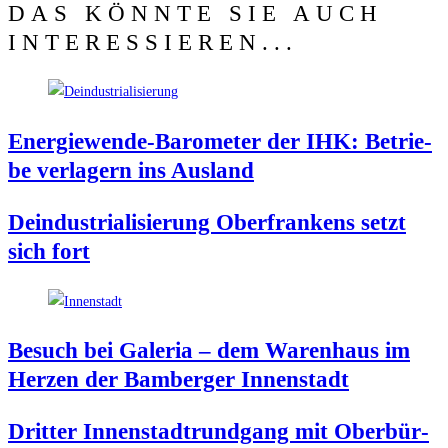
DAS KÖNNTE SIE AUCH
INTERESSIEREN...
Ener­gie­wen­de-Baro­me­ter der IHK: Betrie­
be ver­la­gern ins Ausland
Deindus­tria­li­sie­rung Ober­fran­kens setzt
sich fort
Besuch bei Gale­ria – dem Waren­haus im
Her­zen der Bam­ber­ger Innenstadt
Drit­ter Innen­stadt­rund­gang mit Ober­bür­