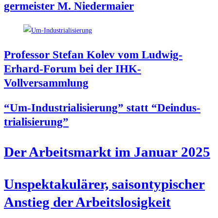
ger­meis­ter M. Niedermaier
Pro­fes­sor Ste­fan Kolev vom Lud­wig-
Erhard-Forum bei der IHK-
Vollversammlung
“Um-Indus­tria­li­sie­rung” statt “Deindus­
tria­li­sie­rung”
Der Arbeits­markt im Janu­ar 2025
Unspek­ta­ku­lä­rer, sai­son­ty­pi­scher
Anstieg der Arbeitslosigkeit