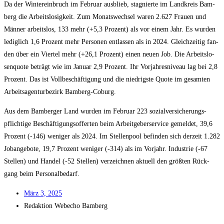
Da der Win­ter­ein­bruch im Febru­ar aus­blieb, sta­gnier­te im Land­kreis Bam­
berg die Arbeits­lo­sig­keit. Zum Monats­wech­sel waren 2.627 Frau­en und
Män­ner arbeits­los, 133 mehr (+5,3 Pro­zent) als vor einem Jahr. Es wur­den
ledig­lich 1,6 Pro­zent mehr Per­so­nen ent­las­sen als in 2024. Gleich­zei­tig fan­
den über ein Vier­tel mehr (+26,1 Pro­zent) einen neu­en Job. Die Arbeits­lo­
sen­quo­te beträgt wie im Janu­ar 2,9 Pro­zent. Ihr Vor­jah­res­ni­veau lag bei 2,8
Pro­zent. Das ist Voll­be­schäf­ti­gung und die nied­rigs­te Quo­te im gesam­ten
Arbeits­agen­tur­be­zirk Bamberg-Coburg.
Aus dem Bam­ber­ger Land wur­den im Febru­ar 223 sozi­al­ver­si­che­rungs­
pflich­ti­ge Beschäf­ti­gungs­of­fer­ten beim Arbeit­ge­ber­ser­vice gemel­det, 39,6
Pro­zent (-146) weni­ger als 2024. Im Stel­len­pool befin­den sich der­zeit 1.282
Job­an­ge­bo­te, 19,7 Pro­zent weni­ger (-314) als im Vor­jahr. Indus­trie (-67
Stel­len) und Han­del (-52 Stel­len) ver­zeich­nen aktu­ell den größ­ten Rück­
gang beim Personalbedarf.
März 3, 2025
Redak­ti­on
Web­echo Bamberg