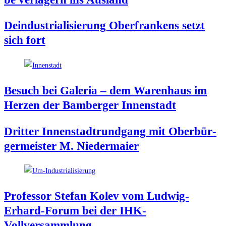
Deindus­tria­li­sie­rung Ober­fran­kens setzt
sich fort
Besuch bei Gale­ria – dem Waren­haus im
Her­zen der Bam­ber­ger Innenstadt
Drit­ter Innen­stadt­rund­gang mit Ober­bür­
ger­meis­ter M. Niedermaier
Pro­fes­sor Ste­fan Kolev vom Lud­wig-
Erhard-Forum bei der IHK-
Vollversammlung