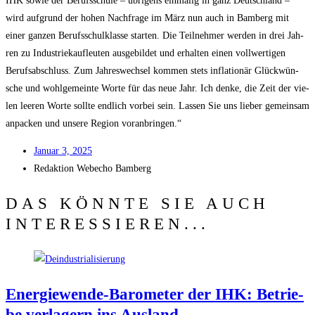
IHK sowie der Berufs­schu­le – übri­gens ein­ma­lig in ganz Deutsch­land –
wird auf­grund der hohen Nach­fra­ge im März nun auch in Bam­berg mit
einer gan­zen Berufs­schul­klas­se star­ten. Die Teil­neh­mer wer­den in drei Jah­
ren zu Indus­trie­kauf­leu­ten aus­ge­bil­det und erhal­ten einen voll­wer­ti­gen
Berufs­ab­schluss. Zum Jah­res­wech­sel kom­men stets infla­tio­när Glück­wün­
sche und wohl­ge­mein­te Wor­te für das neue Jahr. Ich den­ke, die Zeit der vie­
len lee­ren Wor­te soll­te end­lich vor­bei sein. Las­sen Sie uns lie­ber gemein­sam
anpa­cken und unse­re Regi­on voranbringen.“
Janu­ar 3, 2025
Redak­ti­on
Web­echo Bamberg
DAS KÖNNTE SIE AUCH
INTERESSIEREN...
Ener­gie­wen­de-Baro­me­ter der IHK: Betrie­
be ver­la­gern ins Ausland