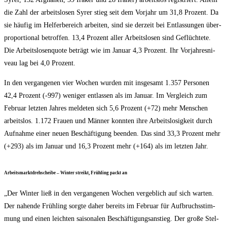
die Zahl der arbeits­lo­sen Syrer stieg seit dem Vor­jahr um 31,8 Pro­zent. Da
sie häu­fig im Hel­fer­be­reich arbei­ten, sind sie der­zeit bei Ent­las­sun­gen über­
pro­por­tio­nal betrof­fen. 13,4 Pro­zent aller Arbeits­lo­sen sind Geflüch­te­te.
Die Arbeits­lo­sen­quo­te beträgt wie im Janu­ar 4,3 Pro­zent. Ihr Vor­jah­res­ni­
veau lag bei 4,0 Prozent.
In den ver­gan­ge­nen vier Wochen wur­den mit ins­ge­samt 1.357 Per­so­nen
42,4 Pro­zent (-997) weni­ger ent­las­sen als im Janu­ar. Im Ver­gleich zum
Febru­ar letz­ten Jah­res mel­de­ten sich 5,6 Pro­zent (+72) mehr Men­schen
arbeits­los. 1.172 Frau­en und Män­ner konn­ten ihre Arbeits­lo­sig­keit durch
Auf­nah­me einer neu­en Beschäf­ti­gung been­den. Das sind 33,3 Pro­zent mehr
(+293) als im Janu­ar und 16,3 Pro­zent mehr (+164) als im letz­ten Jahr.
Arbeits­markt­dreh­schei­be – Win­ter streikt, Früh­ling packt an
„Der Win­ter ließ in den ver­gan­ge­nen Wochen ver­geb­lich auf sich war­ten.
Der nahen­de Früh­ling sorg­te daher bereits im Febru­ar für Auf­bruchs­stim­
mung und einen leich­ten sai­so­na­len Beschäf­ti­gungs­an­stieg. Der gro­ße Stel­