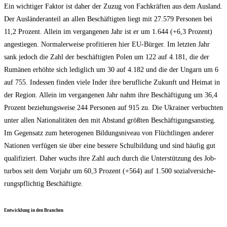
Ein wich­ti­ger Fak­tor ist daher der Zuzug von Fach­kräf­ten aus dem Aus­land.
Der Aus­län­der­an­teil an allen Beschäf­tig­ten liegt mit 27.579 Per­so­nen bei
11,2 Pro­zent. Allein im ver­gan­ge­nen Jahr ist er um 1.644 (+6,3 Pro­zent)
ange­stie­gen. Nor­ma­ler­wei­se pro­fi­tie­ren hier EU-Bür­ger. Im letz­ten Jahr
sank jedoch die Zahl der beschäf­tig­ten Polen um 122 auf 4.181, die der
Rumä­nen erhöh­te sich ledig­lich um 30 auf 4.182 und die der Ungarn um 6
auf 755. Indes­sen fin­den vie­le Inder ihre beruf­li­che Zukunft und Hei­mat in
der Regi­on. Allein im ver­gan­ge­nen Jahr nahm ihre Beschäf­ti­gung um 36,4
Pro­zent bezie­hungs­wei­se 244 Per­so­nen auf 915 zu. Die Ukrai­ner ver­buch­ten
unter allen Natio­na­li­tä­ten den mit Abstand größ­ten Beschäf­ti­gungs­an­stieg.
Im Gegen­satz zum hete­ro­ge­nen Bil­dungs­ni­veau von Flücht­lin­gen ande­rer
Natio­nen ver­fü­gen sie über eine bes­se­re Schul­bil­dung und sind häu­fig gut
qua­li­fi­ziert. Daher wuchs ihre Zahl auch durch die Unter­stüt­zung des Job­
tur­bos seit dem Vor­jahr um 60,3 Pro­zent (+564) auf 1.500 sozi­al­ver­si­che­
rungs­pflich­tig Beschäftigte.
Ent­wick­lung in den Branchen