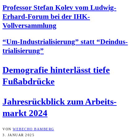
Pro­fes­sor Ste­fan Kolev vom Lud­wig-
Erhard-Forum bei der IHK-
Vollversammlung
“Um-Indus­tria­li­sie­rung” statt “Deindus­
tria­li­sie­rung”
Demo­gra­fie hin­ter­lässt tie­fe
Fußabdrücke
Jah­res­rück­blick zum Arbeits­
markt 2024
VON
WEBECHO BAMBERG
3. JANUAR 2025