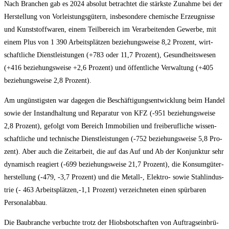
Nach Bran­chen gab es 2024 abso­lut betrach­tet die stärks­te Zunah­me bei der
Her­stel­lung von Vor­leis­tungs­gü­tern, ins­be­son­de­re che­mi­sche Erzeug­nis­se
und Kunst­stoff­wa­ren, einem Teil­be­reich im Ver­ar­bei­ten­den Gewer­be, mit
einem Plus von 1 390 Arbeits­plät­zen bezie­hungs­wei­se 8,2 Pro­zent, wirt­
schaft­li­che Dienst­leis­tun­gen (+783 oder 11,7 Pro­zent), Gesund­heits­we­sen
(+416 bezie­hungs­wei­se +2,6 Pro­zent) und öffent­li­che Ver­wal­tung (+405
bezie­hungs­wei­se 2,8 Prozent).
Am ungüns­tigs­ten war dage­gen die Beschäf­ti­gungs­ent­wick­lung beim Han­del
sowie der Instand­hal­tung und Repa­ra­tur von KFZ (-951 bezie­hungs­wei­se
2,8 Pro­zent), gefolgt vom Bereich Immo­bi­li­en und frei­be­ruf­li­che wis­sen­
schaft­li­che und tech­ni­sche Dienst­leis­tun­gen (-752 bezie­hungs­wei­se 5,8 Pro­
zent). Aber auch die Zeit­ar­beit, die auf das Auf und Ab der Kon­junk­tur sehr
dyna­misch reagiert (-699 bezie­hungs­wei­se 21,7 Pro­zent), die Kon­sum­gü­ter­
her­stel­lung (-479, ‑3,7 Pro­zent) und die Metall‑, Elek­tro- sowie Stahl­in­dus­
trie (- 463 Arbeitsplätzen,-1,1 Pro­zent) ver­zeich­ne­ten einen spür­ba­ren
Personalabbau.
Die Bau­bran­che ver­buch­te trotz der Hiobs­bot­schaf­ten von Auf­trags­ein­brü­