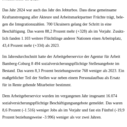
Das Jahr 2024 war auch das Jahr des Job­tur­bos. Dass die­se gemein­sa­me
Kraft­an­stren­gung aller Akteu­re und Arbeits­markt­part­ner Früch­te trägt, bele­
gen die Inte­gra­ti­ons­zah­len. 700 Ukrai­nern gelang der Schritt in eine
Beschäf­ti­gung. Das waren 88,2 Pro­zent mehr (+328) als im Vor­jahr. Zusätz­
lich fan­den 1.103 wei­te­re Flücht­lin­ge ande­rer Natio­nen einen Arbeits­platz,
43,4 Pro­zent mehr (+334) als 2023.
Im Jah­res­durch­schnitt hat­te der Arbeit­ge­ber­ser­vice der Agen­tur für Arbeit
Bam­berg-Coburg 8 494 sozi­al­ver­si­che­rungs­pflich­ti­ge Stel­len­an­ge­bo­te im
Bestand. Das waren 8,3 Pro­zent bezie­hungs­wei­se 768 weni­ger als 2023. Ein
maß­geb­li­cher Teil der Stel­len war neben einem Per­so­nal­auf­bau als Ersatz
für in Ren­te gehen­de Mit­ar­bei­ter bestimmt.
Dem Arbeit­ge­ber­ser­vice wur­den im ver­gan­ge­nen Jahr ins­ge­samt 16.074
sozi­al­ver­si­che­rungs­pflich­ti­ge Beschäf­ti­gungs­an­ge­bo­te gemel­det. Das waren
8,6 Pro­zent (-1.516) weni­ger Jobs als im Vor­jahr und fast ein Fünf­tel (-19,9
Pro­zent bezie­hungs­wei­se ‑3.996) weni­ger als vor zwei Jahren.