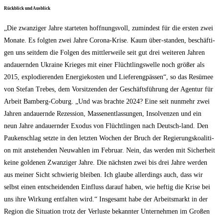
Rück­blick und Ausblick
„Die zwan­zi­ger Jah­re star­te­ten hoff­nungs­voll, zumin­dest für die ers­ten zwei
Mona­te. Es folg­ten zwei Jah­re Coro­na-Kri­se. Kaum über-stan­den, beschäf­ti­
gen uns seit­dem die Fol­gen des mitt­ler­wei­le seit gut drei wei­te­ren Jah­ren
andau­ern­den Ukrai­ne Krie­ges mit einer Flücht­lings­wel­le noch grö­ßer als
2015, explo­die­ren­den Ener­gie­kos­ten und Lie­fer­eng­päs­sen“, so das Resü­mee
von Ste­fan Tre­bes, dem Vor­sit­zen­den der Geschäfts­füh­rung der Agen­tur für
Arbeit Bam­berg-Coburg. „Und was brach­te 2024? Eine seit nun­mehr zwei
Jah­ren andau­ern­de Rezes­si­on, Mas­sen­ent­las­sun­gen, Insol­ven­zen und ein
neun Jah­re andau­ern­der Exodus von Flücht­lin­gen nach Deutsch-land. Den
Pau­ken­schlag setz­te in den letz­ten Wochen der Bruch der Regie­rungs­ko­ali­ti­
on mit anste­hen­den Neu­wah­len im Febru­ar. Nein, das wer­den mit Sicher­heit
kei­ne gol­de­nen Zwan­zi­ger Jah­re. Die nächs­ten zwei bis drei Jah­re wer­den
aus mei­ner Sicht schwie­rig blei­ben. Ich glau­be aller­dings auch, dass wir
selbst einen ent­schei­den­den Ein­fluss dar­auf haben, wie hef­tig die Kri­se bei
uns ihre Wir­kung ent­fal­ten wird.“ Ins­ge­samt habe der Arbeits­markt in der
Regi­on die Situa­ti­on trotz der Ver­lus­te bekann­ter Unter­neh­men im Gro­ßen