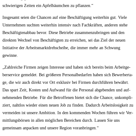
schwie­ri­gen Zei­ten ein Apfel­bäum­chen zu pflanzen.“
Ins­ge­samt sei­en die Chan­cen auf eine Beschäf­ti­gung wei­ter­hin gut. Vie­le
Unter­neh­men such­ten wei­ter­hin inten­siv nach Fach­kräf­ten, ande­ren ste­he
Beschäf­tig­ten­ab­bau bevor. Die­se Betrie­be zusam­men­zu­brin­gen und den
direk­ten Wech­sel von Beschäf­tig­ten zu errei­chen, sei das Ziel der neu­en
Initia­ti­ve der Arbeits­markt­dreh­schei­be, die immer mehr an Schwung
gewinne.
„Zahl­rei­che Fir­men zei­gen Inter­es­se und haben sich bereits beim Arbeit­ge­
ber­ser­vice gemel­det. Bei grö­ße­ren Per­so­nal­be­dar­fen haben sich Bewer­ber­ta­
ge, die wir auch direkt vor Ort exklu­siv bei Fir­men durch­füh­ren bewährt.
Das spart Zeit, Kos­ten und Auf­wand für die Per­so­nal abge­ben­den und auf­
neh­men­den Betrie­be. Für die Betrof­fe­nen bie­tet sich die Chan­ce, unkom­pli­
ziert, naht­los wie­der einen neu­en Job zu fin­den. Dadurch Arbeits­lo­sig­keit zu
ver­mei­den ist unse­re Ambi­ti­on. In den kom­men­den Wochen füh­ren wir Ver­
mitt­lungs­bör­sen in allen mög­li­chen Berei­chen durch. Las­sen Sie uns
gemein­sam anpa­cken und unse­re Regi­on voranbringen.“