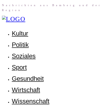
Nach­rich­ten aus Bam­berg und der
Region
Kul­tur
Poli­tik
Sozia­les
Sport
Gesund­heit
Wirt­schaft
Wis­sen­schaft