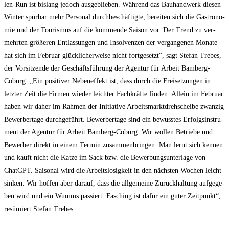
len-Run ist bis­lang jedoch aus­ge­blie­ben. Wäh­rend das Bau­hand­werk die­sen
Win­ter spür­bar mehr Per­so­nal durch­be­schäf­tig­te, berei­ten sich die Gas­tro­no­
mie und der Tou­ris­mus auf die kom­men­de Sai­son vor. Der Trend zu ver­
mehr­ten grö­ße­ren Ent­las­sun­gen und Insol­ven­zen der ver­gan­ge­nen Mona­te
hat sich im Febru­ar glück­li­cher­wei­se nicht fort­ge­setzt“, sagt Ste­fan Tre­bes,
der Vor­sit­zen­de der Geschäfts­füh­rung der Agen­tur für Arbeit Bam­berg-
Coburg. „Ein posi­ti­ver Neben­ef­fekt ist, dass durch die Frei­set­zun­gen in
letz­ter Zeit die Fir­men wie­der leich­ter Fach­kräf­te fin­den. Allein im Febru­ar
haben wir daher im Rah­men der Initia­ti­ve Arbeits­markt­dreh­schei­be zwan­zig
Bewer­ber­ta­ge durch­ge­führt. Bewer­ber­ta­ge sind ein bewuss­tes Erfolgs­in­stru­
ment der Agen­tur für Arbeit Bam­berg-Coburg. Wir wol­len Betrie­be und
Bewer­ber direkt in einem Ter­min zusam­men­brin­gen. Man lernt sich ken­nen
und kauft nicht die Kat­ze im Sack bzw. die Bewer­bungs­un­ter­la­ge von
ChatGPT. Sai­so­nal wird die Arbeits­lo­sig­keit in den nächs­ten Wochen leicht
sin­ken. Wir hof­fen aber dar­auf, dass die all­ge­mei­ne Zurück­hal­tung auf­ge­ge­
ben wird und ein Wumms pas­siert. Fasching ist dafür ein guter Zeit­punkt“,
resü­miert Ste­fan Trebes.