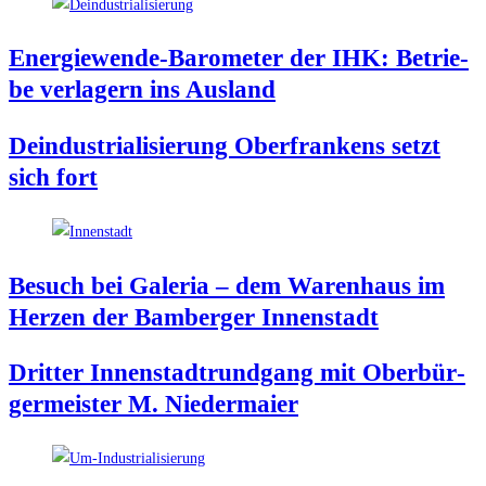
Ener­gie­wen­de-Baro­me­ter der IHK: Betrie­
be ver­la­gern ins Ausland
Deindus­tria­li­sie­rung Ober­fran­kens setzt
sich fort
Besuch bei Gale­ria – dem Waren­haus im
Her­zen der Bam­ber­ger Innenstadt
Drit­ter Innen­stadt­rund­gang mit Ober­bür­
ger­meis­ter M. Niedermaier