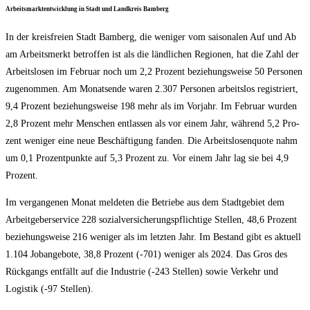
Arbeits­markt­ent­wick­lung in Stadt und Land­kreis Bamberg
In der kreis­frei­en Stadt Bam­berg, die weni­ger vom sai­so­na­len Auf und Ab
am Arbeits­merkt betrof­fen ist als die länd­li­chen Regio­nen, hat die Zahl der
Arbeits­lo­sen im Febru­ar noch um 2,2 Pro­zent bezie­hungs­wei­se 50 Per­so­nen
zuge­nom­men. Am Monats­en­de waren 2.307 Per­so­nen arbeits­los regis­triert,
9,4 Pro­zent bezie­hungs­wei­se 198 mehr als im Vor­jahr. Im Febru­ar wur­den
2,8 Pro­zent mehr Men­schen ent­las­sen als vor einem Jahr, wäh­rend 5,2 Pro­
zent weni­ger eine neue Beschäf­ti­gung fan­den. Die Arbeits­lo­sen­quo­te nahm
um 0,1 Pro­zent­punk­te auf 5,3 Pro­zent zu. Vor einem Jahr lag sie bei 4,9
Prozent.
Im ver­gan­ge­nen Monat mel­de­ten die Betrie­be aus dem Stadt­ge­biet dem
Arbeit­ge­ber­ser­vice 228 sozi­al­ver­si­che­rungs­pflich­ti­ge Stel­len, 48,6 Pro­zent
bezie­hungs­wei­se 216 weni­ger als im letz­ten Jahr. Im Bestand gibt es aktu­ell
1.104 Job­an­ge­bo­te, 38,8 Pro­zent (-701) weni­ger als 2024. Das Gros des
Rück­gangs ent­fällt auf die Indus­trie (-243 Stel­len) sowie Ver­kehr und
Logis­tik (-97 Stellen).