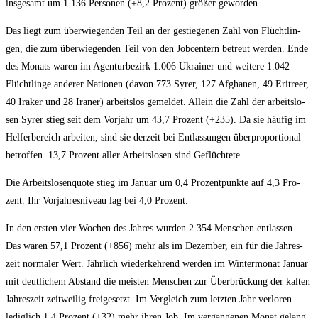
ins­ge­samt um 1.136 Per­so­nen (+8,2 Pro­zent) grö­ßer geworden.
Das liegt zum über­wie­gen­den Teil an der gestie­ge­nen Zahl von Flücht­lin­
gen, die zum über­wie­gen­den Teil von den Job­cen­tern betreut wer­den. Ende
des Monats waren im Agen­tur­be­zirk 1.006 Ukrai­ner und wei­te­re 1.042
Flücht­lin­ge ande­rer Natio­nen (davon 773 Syrer, 127 Afgha­nen, 49 Eri­tre­er,
40 Ira­ker und 28 Ira­ner) arbeits­los gemel­det. Allein die Zahl der arbeits­lo­
sen Syrer stieg seit dem Vor­jahr um 43,7 Pro­zent (+235). Da sie häu­fig im
Hel­fer­be­reich arbei­ten, sind sie der­zeit bei Ent­las­sun­gen über­pro­por­tio­nal
betrof­fen. 13,7 Pro­zent aller Arbeits­lo­sen sind Geflüchtete.
Die Arbeits­lo­sen­quo­te stieg im Janu­ar um 0,4 Pro­zent­punk­te auf 4,3 Pro­
zent. Ihr Vor­jah­res­ni­veau lag bei 4,0 Prozent.
In den ers­ten vier Wochen des Jah­res wur­den 2.354 Men­schen ent­las­sen.
Das waren 57,1 Pro­zent (+856) mehr als im Dezem­ber, ein für die Jah­res­
zeit nor­ma­ler Wert. Jähr­lich wie­der­keh­rend wer­den im Win­ter­mo­nat Janu­ar
mit deut­li­chem Abstand die meis­ten Men­schen zur Über­brü­ckung der kal­ten
Jah­res­zeit zeit­wei­lig frei­ge­setzt. Im Ver­gleich zum letz­ten Jahr ver­lo­ren
ledig­lich 1,4 Pro­zent (+32) mehr ihren Job. Im ver­gan­ge­nen Monat gelang