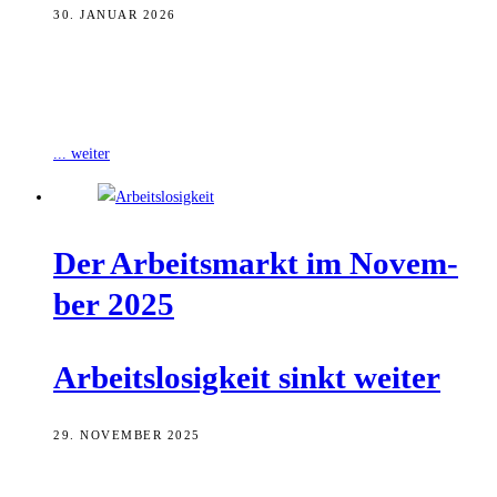
30. JANUAR 2026
Obwohl der Winter im Januar mit eisigen Temperaturen und Schnee
kam, reagierte der Arbeitsmarkt lediglich mit einem jahrestypischen
Anstieg der Arbeitslosigkeit wie
... weiter
Der Arbeits­markt im Novem­
ber 2025
Arbeits­lo­sig­keit sinkt weiter
29. NOVEMBER 2025
Die im Oktober dynamisch durchgestartete Herbstbelebung flaute