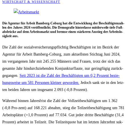
WIRTSCHAFT & WISSENSCHAFT
Die Agen­tur für Arbeit Bam­berg-Coburg hat die Ent­wick­lung der Beschäf­tig­ten­zah­
len des Jah­res 2024 ver­öf­fent­licht. Die Demo­gra­fie hin­ter­las­se mitt­ler­wei­le tie­fe Fuß­
ab­drü­cke auf dem Arbeits­markt und brem­se einen stär­ke­ren Anstieg der Arbeits­lo­
sig­keit aus.
Die Zahl der sozi­al­ver­si­che­rungs­pflich­tig Beschäf­tig­ten ist im Bezirk der
Agen­tur für Arbeit Bam­berg-Coburg, zum aktu­ells­ten Stich­tag Juni 2024,
im ver­gan­ge­nen Jahr mit 245.255 Män­nern und Frau­en, trotz der sich das
gesam­te Jahr hin­durch­zie­hen­den Kon­junk­tur­flau­te, nur gering­fü­gig zurück­
ge­gan­gen.
Seit 2023 ist die Zahl der Beschäf­tig­ten um 0,2 Pro­zent bezie­
hungs­wei­se um 581 Per­so­nen klei­ner gewor­den.
Jedoch sank sie in den letz­
ten bei­den Jah­ren um ins­ge­samt 2.093 (-0,8 Prozent).
Wäh­rend bin­nen Jah­res­frist die Zahl der Voll­zeit­be­schäf­tig­ten um 1.362
(-0,8 Pro-zent) auf 168.221 abnahm, stieg die Teil­zeit­be­schäf­ti­gung um 781
Arbeits­plät­ze (+1,0 Pro­zent) auf 77.034. Gut jeder drit­te Beschäf­tig­te (31,4
Pro­zent) arbei­tet in Teil­zeit. Die Teil­zeit­quo­te hat im letz­ten Jahr­zehnt suk­