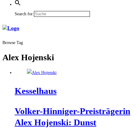
Search for:
Browse Tag
Alex Hojenski
Kes­sel­haus
Vol­ker-Hin­ni­ger-Preis­trä­ge­rin
Alex Hojen­ski: Dunst