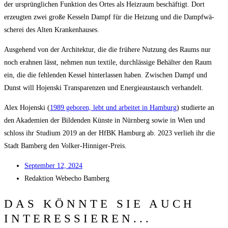
der ursprüng­li­chen Funk­ti­on des Ortes als Heiz­raum beschäf­tigt. Dort
erzeug­ten zwei gro­ße Kes­seln Dampf für die Hei­zung und die Dampf­wä­
sche­rei des Alten Krankenhauses.
Aus­ge­hend von der Archi­tek­tur, die die frü­he­re Nut­zung des Raums nur
noch erah­nen lässt, neh­men nun tex­ti­le, durch­läs­si­ge Behäl­ter den Raum
ein, die die feh­len­den Kes­sel hin­ter­las­sen haben. Zwi­schen Dampf und
Dunst will Hojen­ski Trans­pa­ren­zen und Ener­gie­aus­tausch verhandelt.
Alex Hojen­ski (
1989 gebo­ren, lebt und arbei­tet in Ham­burg
) stu­dier­te an
den Aka­de­mien der Bil­den­den Küns­te in Nürn­berg sowie in Wien und
schloss ihr Stu­di­um 2019 an der HfBK Ham­burg ab. 2023 ver­lieh ihr die
Stadt Bam­berg den Volker-Hinniger-Preis.
Sep­tem­ber 12, 2024
Redak­ti­on
Web­echo Bamberg
DAS KÖNNTE SIE AUCH
INTERESSIEREN...