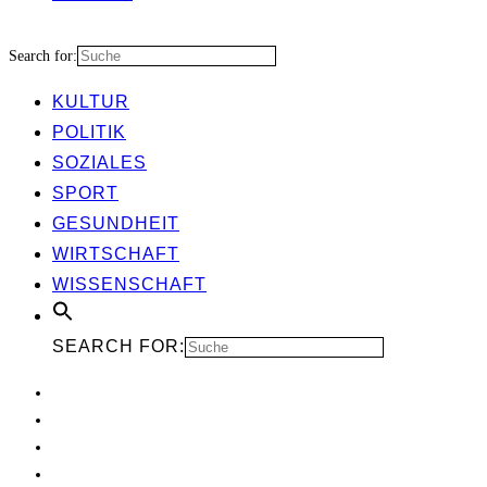
Search for:
KUL­TUR
POLI­TIK
SOZIA­LES
SPORT
GESUND­HEIT
WIRT­SCHAFT
WIS­SEN­SCHAFT
SEARCH FOR: