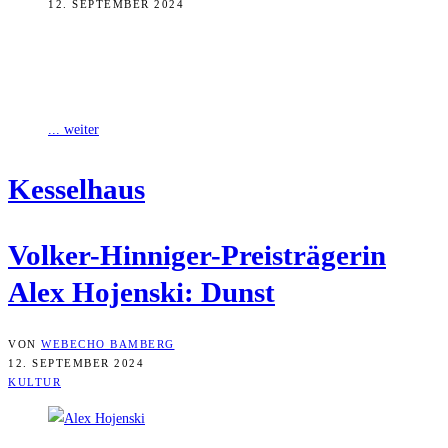
12. SEPTEMBER 2024
Ab morgen zeigt die Künstlerin Alex Hojenski, die aktuelle Volker-
Hinniger-Preisträgerin der Stadt, ihre Ausstellung „Dunst“ im
Kesselhaus. Wie es der Name andeutet,
... weiter
Kes­sel­haus
Vol­ker-Hin­ni­ger-Preis­trä­ge­rin
Alex Hojen­ski: Dunst
VON
WEBECHO BAMBERG
12. SEPTEMBER 2024
KULTUR