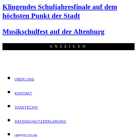
Klin­gen­des Schul­jah­res­fi­na­le auf dem
höchs­ten Punkt der Stadt
Musik­schul­fest auf der Altenburg
ANZEI­GEN
ÜBER UNS
KON­TAKT
STADT­ECHO
DATEN­SCHUTZ­ER­KLÄ­RUNG
IMPRES­SUM