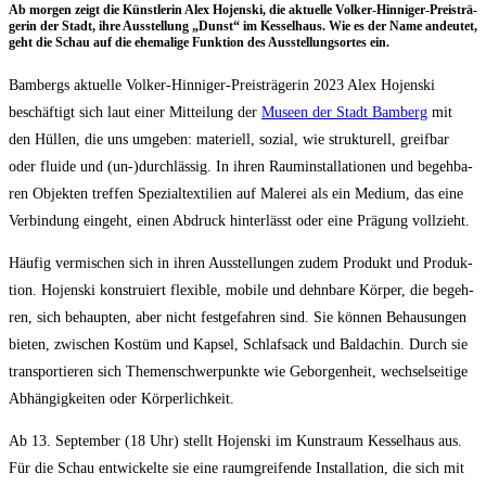
Ab mor­gen zeigt die Künst­le­rin Alex Hojen­ski, die aktu­el­le Vol­ker-Hin­ni­ger-Preis­trä­
ge­rin der Stadt, ihre Aus­stel­lung „Dunst“ im Kes­sel­haus. Wie es der Name andeu­tet,
geht die Schau auf die ehe­ma­li­ge Funk­ti­on des Aus­stel­lungs­or­tes ein.
Bam­bergs aktu­el­le Vol­ker-Hin­ni­ger-Preis­trä­ge­rin 2023 Alex Hojen­ski
beschäf­tigt sich laut einer Mit­tei­lung der
Muse­en der Stadt Bam­berg
mit
den Hül­len, die uns umge­ben: mate­ri­ell, sozi­al, wie struk­tu­rell, greif­bar
oder flui­de und (un-)durchlässig. In ihren Raum­in­stal­la­tio­nen und begeh­ba­
ren Objek­ten tref­fen Spe­zi­al­tex­ti­li­en auf Male­rei als ein Medi­um, das eine
Ver­bin­dung ein­geht, einen Abdruck hin­ter­lässt oder eine Prä­gung vollzieht.
Häu­fig ver­mi­schen sich in ihren Aus­stel­lun­gen zudem Pro­dukt und Pro­duk­
ti­on. Hojen­ski kon­stru­iert fle­xi­ble, mobi­le und dehn­ba­re Kör­per, die begeh­
ren, sich behaup­ten, aber nicht fest­ge­fah­ren sind. Sie kön­nen Behau­sun­gen
bie­ten, zwi­schen Kos­tüm und Kap­sel, Schlaf­sack und Bal­da­chin. Durch sie
trans­por­tie­ren sich The­men­schwer­punk­te wie Gebor­gen­heit, wech­sel­sei­ti­ge
Abhän­gig­kei­ten oder Körperlichkeit.
Ab 13. Sep­tem­ber (18 Uhr) stellt Hojen­ski im Kunst­raum Kes­sel­haus aus.
Für die Schau ent­wi­ckel­te sie eine raum­grei­fen­de Instal­la­ti­on, die sich mit