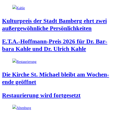
Kul­tur­preis der Stadt Bam­berg ehrt zwei
außer­ge­wöhn­li­che Persönlichkeiten
E.T.A.-Hoffmann-Preis 2026 für Dr. Bar­
ba­ra Kah­le und Dr. Ulrich Kahle
Die Kir­che St. Micha­el bleibt am Wochen­
en­de geöffnet
Restau­rie­rung wird fortgesetzt