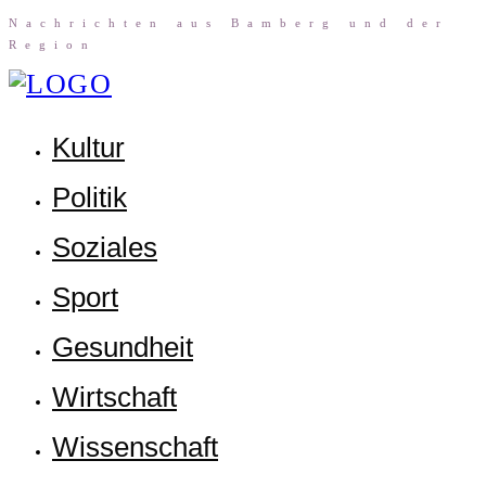
Nach­rich­ten aus Bam­berg und der
Region
Kul­tur
Poli­tik
Sozia­les
Sport
Gesund­heit
Wirt­schaft
Wis­sen­schaft