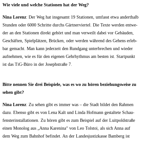
Wie vie­le und wel­che Sta­tio­nen hat der Weg?
Nina Lorenz
: Der Weg hat ins­ge­samt 19 Sta­tio­nen, umfasst etwa andert­halb
Stun­den oder 6000 Schrit­te durchs Gärt­ner­vier­tel. Die Tex­te wer­den ent­we­
der an den Sta­tio­nen direkt gehört und man ver­weilt dabei vor Gebäu­den,
Geschäf­ten, Spiel­plät­zen, Brü­cken, oder wer­den wäh­rend des Gehens erleb­
bar gemacht. Man kann jeder­zeit den Rund­gang unter­bre­chen und wie­der
auf­neh­men, wie es für den eige­nen Geh­rhyth­mus am bes­ten ist. Start­punkt
ist das TiG-Büro in der Joseph­stra­ße 7.
Bit­te nen­nen Sie drei Bei­spie­le, was es wo zu hören bezie­hungs­wei­se zu
sehen gibt?
Nina Lorenz
: Zu sehen gibt es immer was – die Stadt bil­det den Rah­men
dazu. Eben­so gibt es von Lena Kalt und Lin­da Hof­mann gestal­te­te Schau­
fens­ter­in­stal­la­tio­nen. Zu hören gibt es zum Bei­spiel auf der Luit­pold­stra­ße
einen Mono­log aus „Anna Kare­ni­na“ von Leo Tol­stoi, als sich Anna auf
dem Weg zum Bahn­hof befin­det. An der Lan­des­jus­tiz­kas­se Bam­berg ist