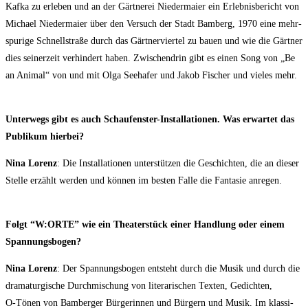
Kaf­ka zu erle­ben und an der Gärt­ne­rei Nie­der­mai­er ein Erleb­nis­be­richt von
Micha­el Nie­der­mai­er über den Ver­such der Stadt Bam­berg, 1970 eine mehr­
spu­ri­ge Schnell­stra­ße durch das Gärt­ner­vier­tel zu bau­en und wie die Gärt­ner
dies sei­ner­zeit ver­hin­dert haben. Zwi­schen­drin gibt es einen Song von „Be
an Ani­mal“ von und mit Olga See­ha­fer und Jakob Fischer und vie­les mehr.
Unter­wegs gibt es auch Schau­fens­ter-Instal­la­tio­nen. Was erwar­tet das
Publi­kum hierbei?
Nina Lorenz
: Die Instal­la­tio­nen unter­stüt­zen die Geschich­ten, die an die­ser
Stel­le erzählt wer­den und kön­nen im bes­ten Fal­le die Fan­ta­sie anregen.
Folgt “W:ORTE” wie ein Thea­ter­stück einer Hand­lung oder einem
Spannungsbogen?
Nina Lorenz
: Der Span­nungs­bo­gen ent­steht durch die Musik und durch die
dra­ma­tur­gi­sche Durch­mi­schung von lite­ra­ri­schen Tex­ten, Gedich­ten,
O‑Tönen von Bam­ber­ger Bür­ge­rin­nen und Bür­gern und Musik. Im klas­si­