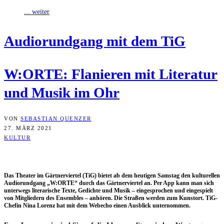
... weiter
Audio­rund­gang mit dem TiG
W:ORTE: Fla­nie­ren mit Lite­ra­tur
und Musik im Ohr
VON
SEBASTIAN QUENZER
27. MÄRZ 2021
KULTUR
Das Thea­ter im Gärt­ner­vier­tel (TiG) bie­tet ab dem heu­ti­gen Sams­tag den kul­tu­rel­len
Audio­rund­gang „W:ORTE“ durch das Gärt­ner­vier­tel an. Per App kann man sich
unter­wegs lite­ra­ri­sche Tex­te, Gedich­te und Musik – ein­ge­spro­chen und ein­ge­spielt
von Mit­glie­dern des Ensem­bles – anhö­ren. Die Stra­ßen wer­den zum Kunst­ort. TiG-
Che­fin Nina Lorenz hat mit dem Web­echo einen Aus­blick unternommen.