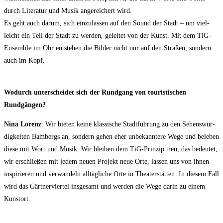
durch Lite­ra­tur und Musik ange­rei­chert wird.
Es geht auch dar­um, sich ein­zu­las­sen auf den Sound der Stadt – um viel­
leicht ein Teil der Stadt zu wer­den, gelei­tet von der Kunst. Mit dem TiG-
Ensem­ble im Ohr ent­ste­hen die Bil­der nicht nur auf den Stra­ßen, son­dern
auch im Kopf.
Wodurch unter­schei­det sich der Rund­gang von tou­ris­ti­schen
Rundgängen?
Nina Lorenz
: Wir bie­ten kei­ne klas­si­sche Stadt­füh­rung zu den Sehens­wür­
dig­kei­ten Bam­bergs an, son­dern gehen eher unbe­kann­te­re Wege und bele­ben
die­se mit Wort und Musik. Wir blei­ben dem TiG-Prin­zip treu, das bedeu­tet,
wir erschlie­ßen mit jedem neu­en Pro­jekt neue Orte, las­sen uns von ihnen
inspi­rie­ren und ver­wan­deln all­täg­li­che Orte in Thea­ter­stät­ten. In die­sem Fall
wird das Gärt­ner­vier­tel ins­ge­samt und wer­den die Wege dar­in zu einem
Kunstort.