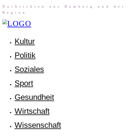
Nach­rich­ten aus Bam­berg und der
Region
Kul­tur
Poli­tik
Sozia­les
Sport
Gesund­heit
Wirt­schaft
Wis­sen­schaft