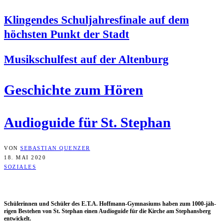
Klin­gen­des Schul­jah­res­fi­na­le auf dem
höchs­ten Punkt der Stadt
Musik­schul­fest auf der Altenburg
Geschich­te zum Hören
Audio­gui­de für St. Stephan
VON
SEBASTIAN QUENZER
18. MAI 2020
SOZIALES
Schü­le­rin­nen und Schü­ler des E.T.A. Hoff­mann-Gym­na­si­ums haben zum 1000-jäh­
ri­gen Bestehen von St. Ste­phan einen Audio­gui­de für die Kir­che am Ste­phans­berg
entwickelt.