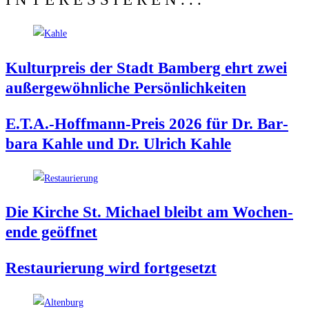
Kul­tur­preis der Stadt Bam­berg ehrt zwei
außer­ge­wöhn­li­che Persönlichkeiten
E.T.A.-Hoffmann-Preis 2026 für Dr. Bar­
ba­ra Kah­le und Dr. Ulrich Kahle
Die Kir­che St. Micha­el bleibt am Wochen­
en­de geöffnet
Restau­rie­rung wird fortgesetzt