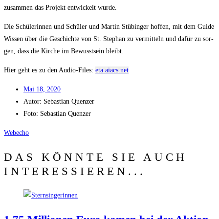
zusam­men das Pro­jekt ent­wi­ckelt wurde.
Die Schü­le­rin­nen und Schü­ler und Mar­tin Stü­bin­ger hof­fen, mit dem Gui­de
Wis­sen über die Geschich­te von St. Ste­phan zu ver­mit­teln und dafür zu sor­
gen, dass die Kir­che im Bewusst­sein bleibt.
Hier geht es zu den Audio-Files:
eta.aiacs.net
Mai 18, 2020
Autor:
Sebas­ti­an Quenzer
Foto: Sebas­ti­an Quenzer
Web­echo
DAS KÖNNTE SIE AUCH
INTERESSIEREN...