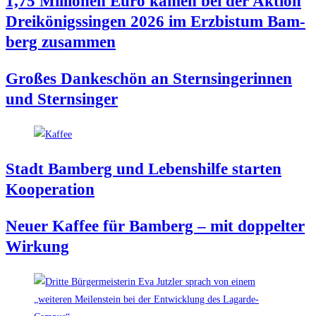
1,75 Mil­lio­nen Euro kamen bei der Akti­on
Drei­kö­nigs­sin­gen 2026 im Erz­bis­tum Bam­
berg zusammen
Gro­ßes Dan­ke­schön an Stern­sin­ge­rin­nen
und Sternsinger
Stadt Bam­berg und Lebens­hil­fe star­ten
Kooperation
Neu­er Kaf­fee für Bam­berg – mit dop­pel­ter
Wirkung