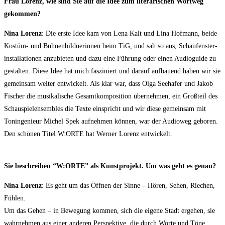
Frau Lorenz, wie sind Sie auf die Idee zum lite­ra­ri­schen Wort­weg
gekommen?
Nina Lorenz
: Die ers­te Idee kam von Lena Kalt und Lina Hof­mann, bei­de
Kos­tüm- und Büh­nen­bild­ne­rin­nen beim TiG, und sah so aus, Schau­fens­ter­
in­stal­la­tio­nen anzu­bie­ten und dazu eine Füh­rung oder einen Audio­gui­de zu
gestal­ten. Die­se Idee hat mich fas­zi­niert und dar­auf auf­bau­end haben wir sie
gemein­sam wei­ter ent­wi­ckelt. Als klar war, dass Olga See­ha­fer und Jakob
Fischer die musi­ka­li­sche Gesamt­kom­po­si­ti­on über­neh­men, ein Groß­teil des
Schau­spiel­ensem­bles die Tex­te ein­spricht und wir die­se gemein­sam mit
Ton­in­ge­nieur Michel Spek auf­neh­men kön­nen, war der Audio­weg gebo­ren.
Den schö­nen Titel W:ORTE hat Wer­ner Lorenz entwickelt.
Sie beschrei­ben “W:ORTE” als Kunst­pro­jekt. Um was geht es genau?
Nina Lorenz
: Es geht um das Öff­nen der Sin­ne – Hören, Sehen, Rie­chen,
Füh­len.
Um das Gehen – in Bewe­gung kom­men, sich die eige­ne Stadt erge­hen, sie
wahr­neh­men aus einer ande­ren Per­spek­ti­ve, die durch Wor­te und Töne,