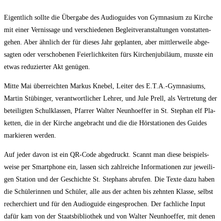
Eigent­lich soll­te die Über­ga­be des Audio­gui­des von Gym­na­si­um zu Kir­che
mit einer Ver­nis­sa­ge und ver­schie­de­nen Begleit­ver­an­stal­tun­gen von­stat­ten­
ge­hen. Aber ähn­lich der für die­ses Jahr geplan­ten, aber mitt­ler­wei­le abge­
sag­ten oder ver­scho­be­nen Fei­er­lich­kei­ten fürs Kir­chen­ju­bi­lä­um, muss­te ein
etwas redu­zier­ter Akt genügen.
Mit­te Mai über­reich­ten Mar­kus Kne­bel, Lei­ter des E.T.A.-Gymnasiums,
Mar­tin Stü­bin­ger, ver­ant­wort­li­cher Leh­rer, und Jule Prell, als Ver­tre­tung der
betei­lig­ten Schul­klas­sen, Pfar­rer Wal­ter Neun­hoef­fer in St. Ste­phan elf Pla­
ket­ten, die in der Kir­che ange­bracht und die die Hör­sta­tio­nen des Gui­des
mar­kie­ren werden.
Auf jeder davon ist ein QR-Code abge­druckt. Scannt man die­se bei­spiels­
wei­se per Smart­phone ein, las­sen sich zahl­rei­che Infor­ma­tio­nen zur jewei­li­
gen Sta­ti­on und der Geschich­te St. Ste­phans abru­fen. Die Tex­te dazu haben
die Schü­le­rin­nen und Schü­ler, alle aus der ach­ten bis zehn­ten Klas­se, selbst
recher­chiert und für den Audio­gui­de ein­ge­spro­chen. Der fach­li­che Input
dafür kam von der Staats­bi­blio­thek und von Wal­ter Neun­hoef­fer, mit denen