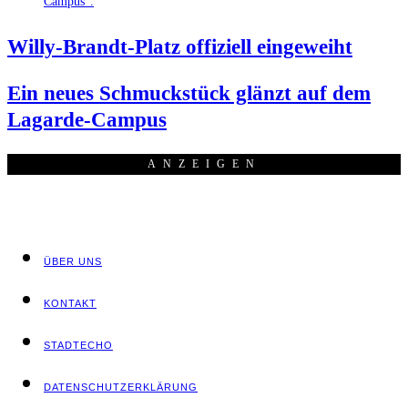
Wil­ly-Brandt-Platz offi­zi­ell eingeweiht
Ein neu­es Schmuck­stück glänzt auf dem
Lagarde-Campus
ANZEI­GEN
ÜBER UNS
KON­TAKT
STADT­ECHO
DATEN­SCHUTZ­ER­KLÄ­RUNG