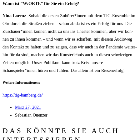
Wann ist “W:ORTE” für Sie ein Erfolg?
Nina Lorenz
: Sobald die ers­ten Zuhörer*innen mit dem TiG-Ensem­ble im
Ohr durch die Stra­ßen zie­hen – schon ab da ist es ein Erfolg für uns. Die
Zuschauer*innen kön­nen nicht zu uns ins Thea­ter kom­men, aber wir kön­
nen zu ihnen kom­men – und wenn wir es schaf­fen, mit die­sem Audio­weg
den Kon­takt zu hal­ten und zu zei­gen, dass wir auch in der Pan­de­mie wei­ter­
hin für da sind, machen wir das Kunst­er­leb­nis auch in die­sen schwie­ri­gen
Zei­ten mög­lich. Unser Publi­kum kann trotz Kri­se unse­re
Schauspieler*innen hören und füh­len. Das allein ist ein Riesenerfolg.
Wei­te­re Informationen:
https://tig-bamberg.de/
März 27, 2021
Sebas­ti­an Quenzer
DAS KÖNNTE SIE AUCH
INTERESSIEREN...