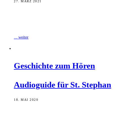
27. MÄRZ 2021
Das Theater im Gärtnerviertel (TiG) bietet ab dem heutigen Samstag
den kulturellen Audiorundgang „W:ORTE“ durch das Gärtnerviertel
an. Per App kann man
... weiter
Geschich­te zum Hören
Audio­gui­de für St. Stephan
18. MAI 2020
Schü­le­rin­nen und Schü­ler des E.T.A. Hoff­mann-Gym­na­si­ums haben
zum 1000-jäh­ri­gen Bestehen von St. Ste­phan einen Audio­gui­de für
die Kir­che am Ste­phans­berg entwickelt. Eigent­lich