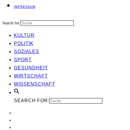
IMPRES­SUM
Search for:
KUL­TUR
POLI­TIK
SOZIA­LES
SPORT
GESUND­HEIT
WIRT­SCHAFT
WIS­SEN­SCHAFT
SEARCH FOR: