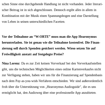
schen Sin­ne eine durch­ge­hen­de Hand­lung ist nicht vor­han­den. Jeder lite­ra­ri­
scher Bei­trag ist in sich abge­schlos­sen. Den­noch ergibt alles in allem in
Kom­bi­na­ti­on mit der Musik einen Span­nungs­bo­gen und eine Dar­stel­lung
von Leben in sei­nen unter­schied­li­chen Facetten.
Vor der Teil­nah­me an “W:ORTE” muss man die App Hearo­ny­mus
her­un­ter­la­den. Sie ist genau wie die Teil­nah­me kos­ten­frei. Die Finan­
zie­rung soll durch Spen­den gesi­chert wer­den. Wie­so set­zen Sie auf
Frei­wil­lig­keit anstatt auf fest­ge­leg­te Preise?
Nina Lorenz
: Da es zur Zeit kei­nen Vor­ver­kauf bei den Vor­ver­kaufs­stel­len
gibt, uns die tech­ni­schen Mög­lich­kei­ten eines online Kar­ten­ver­kau­fes nicht
zur Ver­fü­gung ste­hen, haben wir uns für die Finan­zie­rung auf Spen­den­ba­sis
nach dem Pay-as-you-wish-Ver­fah­ren ent­schie­den. Wir sind außer­or­dent­lich
froh über die Unter­stüt­zung von „Hearo­ny­mus Audio­gui­de“, die es uns
ermög­licht hat, den Audio­weg über eine pro­fes­sio­nel­le App anzubieten.