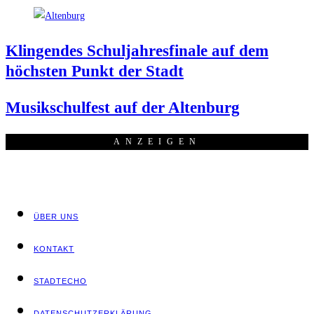
Klin­gen­des Schul­jah­res­fi­na­le auf dem
höchs­ten Punkt der Stadt
Musik­schul­fest auf der Altenburg
ANZEI­GEN
ÜBER UNS
KON­TAKT
STADT­ECHO
DATEN­SCHUTZ­ER­KLÄ­RUNG