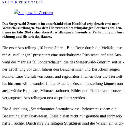
KULTUR
/
REGIONALES
Das Stei­ger­wald-Zen­trum im unter­frän­ki­schen Hand­thal zeigt der­zeit zwei neue
Wech­sel­aus­stel­lun­gen. Vor dem Hin­ter­grund des zehn­jäh­ri­gen Bestehens des Zen­
trums im Jahr 2024 ste­hen die­se Aus­stel­lun­gen in beson­de­rer Ver­bin­dung zur Aus­
rich­tung und His­to­rie des Hauses.
Die ers­te Aus­stel­lung „10 bun­te Jah­re – Eine Rei­se durch die Viel­falt unse­
rer Aus­stel­lun­gen“ prä­sen­tiert eine unter­halt­sa­me Rück­schau auf eine Aus­
wahl der mehr als 50 Son­der­schau­en, die das Stei­ger­wald-Zen­trum seit sei­
ner Eröff­nung vor zehn Jah­ren den Besu­che­rin­nen und Besu­chern zei­gen
konn­te: Eine Viel­falt von Kunst und regio­na­len The­men über die Tier­welt
bis hin zum Kli­ma­wan­del. In der aktu­el­len Zusam­men­stel­lung kön­nen nun
aus­ge­wähl­te Expo­na­te, Mit­mach­sta­tio­nen, Bil­der und Pla­ka­te von neun­zehn
ver­gan­ge­nen Aus­stel­lun­gen neu aus­pro­biert werden.
Die Aus­stel­lung „Schatz­kam­mer Streu­obst­wie­se“ beleuch­tet zudem die
Bedeu­tung alter Obst­wie­sen. Die­se bie­ten nicht nur gesun­de und schmack­
haf­te Früch­te. Durch ihre viel­fäl­ti­gen Struk­tu­ren sind die Wie­sen ein wich­