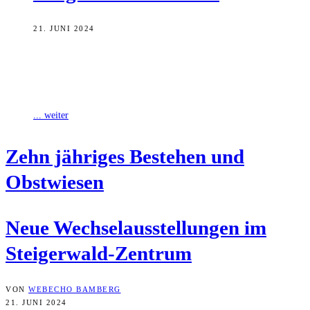
21. JUNI 2024
Das Steigerwald-Zentrum im unterfränkischen Handthal zeigt derzeit
zwei neue Wechselausstellungen. Vor dem Hintergrund des
zehnjährigen Bestehens des Zentrums im Jahr 2024 stehen
... weiter
Zehn jäh­ri­ges Bestehen und
Obstwiesen
Neue Wech­sel­aus­stel­lun­gen im
Steigerwald-Zentrum
VON
WEBECHO BAMBERG
21. JUNI 2024