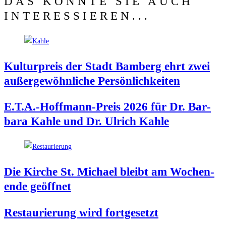
DAS KÖNNTE SIE AUCH
INTERESSIEREN...
Kul­tur­preis der Stadt Bam­berg ehrt zwei
außer­ge­wöhn­li­che Persönlichkeiten
E.T.A.-Hoffmann-Preis 2026 für Dr. Bar­
ba­ra Kah­le und Dr. Ulrich Kahle
Die Kir­che St. Micha­el bleibt am Wochen­
en­de geöffnet
Restau­rie­rung wird fortgesetzt