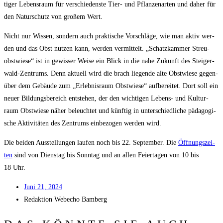
ti­ger Lebens­raum für ver­schie­dens­te Tier- und Pflan­zen­ar­ten und daher für
den Natur­schutz von gro­ßem Wert.
Nicht nur Wis­sen, son­dern auch prak­ti­sche Vor­schlä­ge, wie man aktiv wer­
den und das Obst nut­zen kann, wer­den ver­mit­telt. „Schatz­kam­mer Streu­
obst­wie­se“ ist in gewis­ser Wei­se ein Blick in die nahe Zukunft des Stei­ger­
wald-Zen­trums. Denn aktu­ell wird die brach lie­gen­de alte Obst­wie­se gegen­
über dem Gebäu­de zum „Erleb­nis­raum Obst­wie­se“ auf­be­rei­tet. Dort soll ein
neu­er Bil­dungs­be­reich ent­ste­hen, der den wich­ti­gen Lebens- und Kul­tur­
raum Obst­wie­se näher beleuch­tet und künf­tig in unter­schied­li­che päd­ago­gi­
sche Akti­vi­tä­ten des Zen­trums ein­be­zo­gen wer­den wird.
Die bei­den Aus­stel­lun­gen lau­fen noch bis 22. Sep­tem­ber. Die
Öff­nungs­zei­
ten
sind von Diens­tag bis Sonn­tag und an allen Fei­er­ta­gen von 10 bis
18 Uhr.
Juni 21, 2024
Redak­ti­on
Web­echo Bamberg