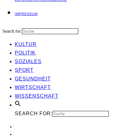
IMPRES­SUM
Search for:
KUL­TUR
POLI­TIK
SOZIA­LES
SPORT
GESUND­HEIT
WIRT­SCHAFT
WIS­SEN­SCHAFT
SEARCH FOR: