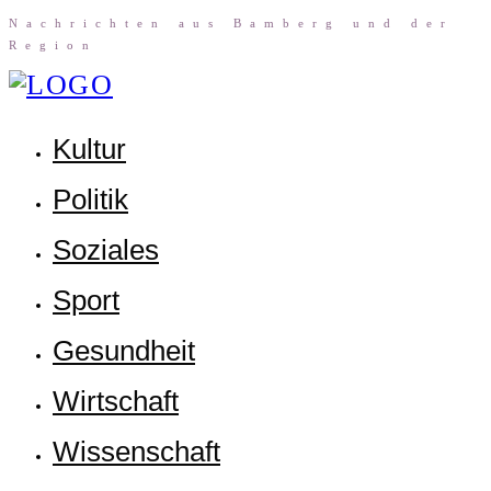
Nach­rich­ten aus Bam­berg und der
Region
Kul­tur
Poli­tik
Sozia­les
Sport
Gesund­heit
Wirt­schaft
Wis­sen­schaft