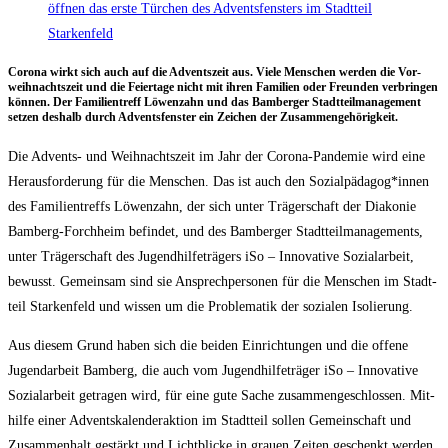
Coro­na wirkt sich auch auf die Advents­zeit aus. Vie­le Men­schen wer­den die Vor­
weih­nachts­zeit und die Fei­er­ta­ge nicht mit ihren Fami­li­en oder Freun­den ver­brin­gen
kön­nen. Der Fami­li­en­treff Löwen­zahn und das Bam­ber­ger Stadt­teil­ma­nage­ment
set­zen des­halb durch Advents­fens­ter ein Zei­chen der Zusammengehörigkeit.
Die Advents- und Weih­nachts­zeit im Jahr der Coro­na-Pan­de­mie wird eine
Her­aus­for­de­rung für die Men­schen. Das ist auch den Sozialpädagog*innen
des Fami­li­en­treffs Löwen­zahn, der sich unter Trä­ger­schaft der Dia­ko­nie
Bam­berg-Forch­heim befin­det, und des Bam­ber­ger Stadt­teil­ma­nage­ments,
unter Trä­ger­schaft des Jugend­hil­fe­trä­gers iSo – Inno­va­ti­ve Sozi­al­ar­beit,
bewusst. Gemein­sam sind sie Ansprech­per­so­nen für die Men­schen im Stadt­
teil Star­ken­feld und wis­sen um die Pro­ble­ma­tik der sozia­len Isolierung.
Aus die­sem Grund haben sich die bei­den Ein­rich­tun­gen und die offe­ne
Jugend­ar­beit Bam­berg, die auch vom Jugend­hil­fe­trä­ger iSo – Inno­va­ti­ve
Sozi­al­ar­beit getra­gen wird, für eine gute Sache zusam­men­ge­schlos­sen. Mit­
hil­fe einer Advents­ka­len­der­ak­ti­on im Stadt­teil sol­len Gemein­schaft und
Zusam­men­halt gestärkt und Licht­bli­cke in grau­en Zei­ten geschenkt werden.