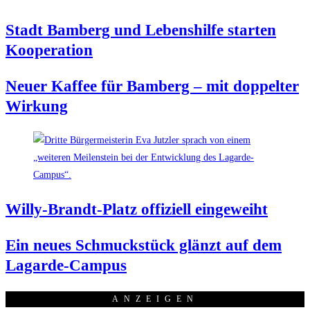
Stadt Bam­berg und Lebens­hil­fe star­ten
Kooperation
Neu­er Kaf­fee für Bam­berg – mit dop­pel­ter
Wirkung
Wil­ly-Brandt-Platz offi­zi­ell eingeweiht
Ein neu­es Schmuck­stück glänzt auf dem
Lagarde-Campus
ANZEI­GEN