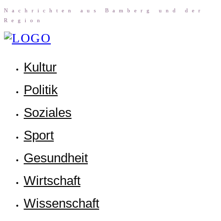
Nach­rich­ten aus Bam­berg und der
Region
Kul­tur
Poli­tik
Sozia­les
Sport
Gesund­heit
Wirt­schaft
Wis­sen­schaft