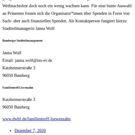
Weih­nachts­fest doch noch ein wenig wach­sen kann. Für eine bun­te Aus­wahl
an Prä­sen­ten freu­en sich die Organisator*innen über Spen­den in Form von
Sach- aber auch finan­zi­el­len Spen­den. Als Kon­takt­per­son fun­giert hier­zu
Stadt­teil­ma­na­ge­rin Jan­na Wolf.
Bam­ber­ger Stadtteilmanagement
Jan­na Wolf
Email: janna.wolf@iso-ev.de
Katz­hei­mer­stra­ße 3
96050 Bam­berg
Fami­li­en­treff Löwenzahn
Katz­hei­mer­stra­ße 3
96050 Bam­berg
www.dwbf.de/familientreff-loewenzahn
Dezem­ber 7, 2020