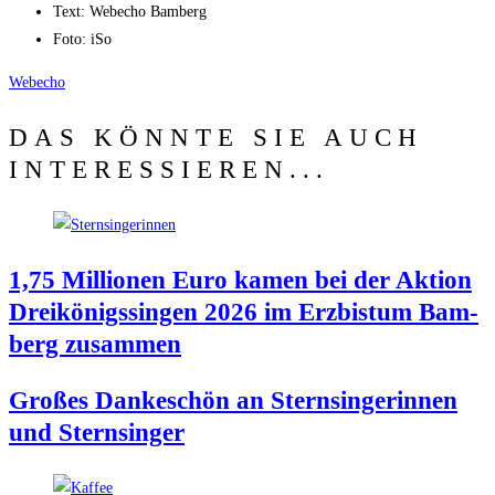
Text:
Web­echo Bamberg
Foto: iSo
Web­echo
DAS KÖNNTE SIE AUCH
INTERESSIEREN...
1,75 Mil­lio­nen Euro kamen bei der Akti­on
Drei­kö­nigs­sin­gen 2026 im Erz­bis­tum Bam­
berg zusammen
Gro­ßes Dan­ke­schön an Stern­sin­ge­rin­nen
und Sternsinger