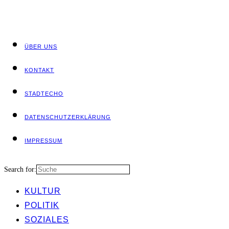
ÜBER UNS
KON­TAKT
STADT­ECHO
DATEN­SCHUTZ­ER­KLÄ­RUNG
IMPRES­SUM
Search for:
KUL­TUR
POLI­TIK
SOZIA­LES