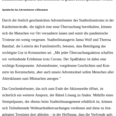
Spen­den für das Advents­fens­ter willkommen
Durch die fest­lich geschmück­ten Advents­fens­ter des Stadt­teil­zen­trums in der
Katz­hei­mer­stra­ße, die täg­lich eine neue Über­ra­schung bereit­hal­ten, kön­nen
sich die Men­schen vor Ort ver­zau­bern las­sen und somit die pan­de­mi­sche
Tris­tesse ein wenig ver­ges­sen. Stadt­teil­ma­na­ge­rin Jan­na Wolf und The­re­sa
Banz­haf, die Lei­te­rin des Fami­li­en­treffs, beto­nen, dass Betei­li­gung das
wich­tigs­te Gut in Kri­sen­zei­ten sei. „Mit jeder Über­ra­schungs­ak­ti­on schaf­fen
wir ver­bin­den­de Erleb­nis­se trotz Coro­na. Der Spaß­fak­tor ist dabei eine
wich­ti­ge Kom­po­nen­te. Advents­fens­ter, vor­ge­le­se­ne Geschich­ten und Kon­
zer­te im Ker­zen­schein, aber auch unse­re Advents­rät­sel sol­len Men­schen aller
Alters­klas­sen zum Mit­ma­chen anregen.“
Das Geschen­ke­fens­ter, das sich zum Ende der Akti­ons­rei­he öff­net, ist
sicher­lich ein wei­te­rer Ansporn, der Rät­sel Lösung zu fin­den. Mit­hil­fe eines
Stem­pel­pas­ses, der eben­so beim Stadt­teil­ma­nage­ment erhält­lich ist, kön­nen
sich Teil­neh­men­de Weih­nachts­über­ra­schun­gen ver­die­nen und die­se zu fest­
ge­leg­ten Ter­mi­nen dort abho­len – in der Hoff­nung, dass die Vor­freu­de aufs