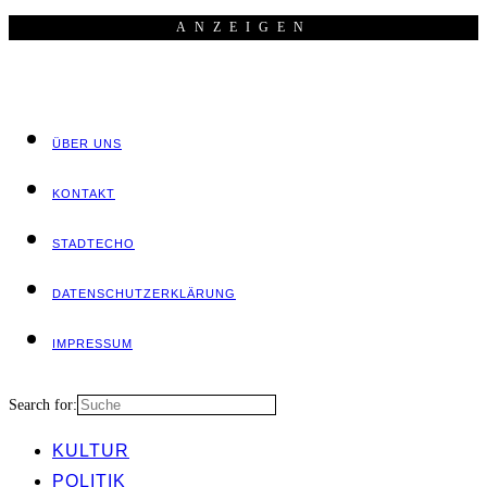
ANZEI­GEN
ÜBER UNS
KON­TAKT
STADT­ECHO
DATEN­SCHUTZ­ER­KLÄ­RUNG
IMPRES­SUM
Search for:
KUL­TUR
POLI­TIK