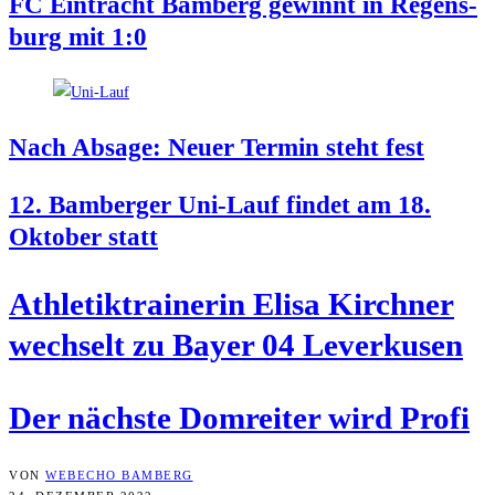
FC Ein­tracht Bam­berg gewinnt in Regens­
burg mit 1:0
Nach Absa­ge: Neu­er Ter­min steht fest
12. Bam­ber­ger Uni-Lauf fin­det am 18.
Okto­ber statt
Ath­le­tik­trai­ne­rin Eli­sa Kirch­ner
wech­selt zu Bay­er 04 Leverkusen
Der nächs­te Dom­rei­ter wird Profi
VON
WEBECHO BAMBERG