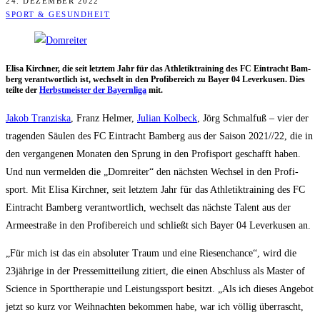
24. DEZEMBER 2022
SPORT & GESUNDHEIT
Eli­sa Kirch­ner, die seit letz­tem Jahr für das Ath­le­tik­trai­ning des FC Ein­tracht Bam­
berg ver­ant­wort­lich ist, wech­selt in den Pro­fi­be­reich zu Bay­er 04 Lever­ku­sen. Dies
teil­te der
Herbst­meis­ter der Bay­ern­li­ga
mit.
Jakob Tran­zis­ka
, Franz Hel­mer,
Juli­an Kol­beck
, Jörg Schmal­fuß – vier der
tra­gen­den Säu­len des FC Ein­tracht Bam­berg aus der Sai­son 2021/​/​22, die in
den ver­gan­ge­nen Mona­ten den Sprung in den Pro­fi­sport geschafft haben.
Und nun ver­mel­den die „Dom­rei­ter“ den nächs­ten Wech­sel in den Pro­fi­
sport. Mit Eli­sa Kirch­ner, seit letz­tem Jahr für das Ath­le­tik­trai­ning des FC
Ein­tracht Bam­berg ver­ant­wort­lich, wech­selt das nächs­te Talent aus der
Armee­stra­ße in den Pro­fi­be­reich und schließt sich Bay­er 04 Lever­ku­sen an.
„Für mich ist das ein abso­lu­ter Traum und eine Rie­sen­chan­ce“, wird die
23jährige in der Pres­se­mit­tei­lung zitiert, die einen Abschluss als Mas­ter of
Sci­ence in Sport­the­ra­pie und Leis­tungs­sport besitzt. „Als ich die­ses Ange­bot
jetzt so kurz vor Weih­nach­ten bekom­men habe, war ich völ­lig über­rascht,