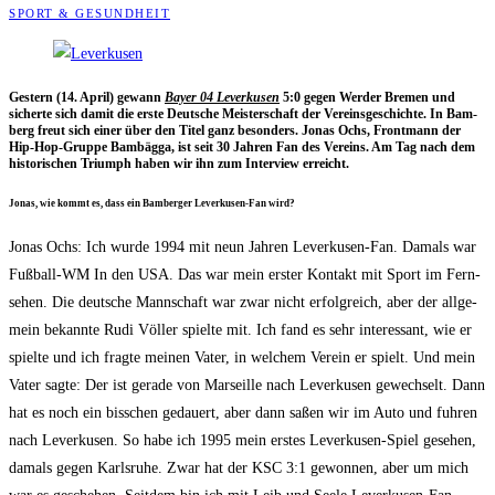
SPORT & GESUNDHEIT
Ges­tern (14. April) gewann
Bay­er 04 Lever­ku­sen
5:0 gegen Wer­der Bre­men und
sicher­te sich damit die ers­te Deut­sche Meis­ter­schaft der Ver­eins­ge­schich­te. In Bam­
berg freut sich einer über den Titel ganz beson­ders. Jonas Ochs, Front­mann der
Hip-Hop-Grup­pe Bam­bäg­ga, ist seit 30 Jah­ren Fan des Ver­eins. Am Tag nach dem
his­to­ri­schen Tri­umph haben wir ihn zum Inter­view erreicht.
Jonas, wie kommt es, dass ein Bam­ber­ger Lever­ku­sen-Fan wird?
Jonas Ochs: Ich wur­de 1994 mit neun Jah­ren Lever­ku­sen-Fan. Damals war
Fuß­ball-WM In den USA. Das war mein ers­ter Kon­takt mit Sport im Fern­
se­hen. Die deut­sche Mann­schaft war zwar nicht erfolg­reich, aber der all­ge­
mein bekann­te Rudi Völ­ler spiel­te mit. Ich fand es sehr inter­es­sant, wie er
spiel­te und ich frag­te mei­nen Vater, in wel­chem Ver­ein er spielt. Und mein
Vater sag­te: Der ist gera­de von Mar­seil­le nach Lever­ku­sen gewech­selt. Dann
hat es noch ein biss­chen gedau­ert, aber dann saßen wir im Auto und fuh­ren
nach Lever­ku­sen. So habe ich 1995 mein ers­tes Lever­ku­sen-Spiel gese­hen,
damals gegen Karls­ru­he. Zwar hat der KSC 3:1 gewon­nen, aber um mich