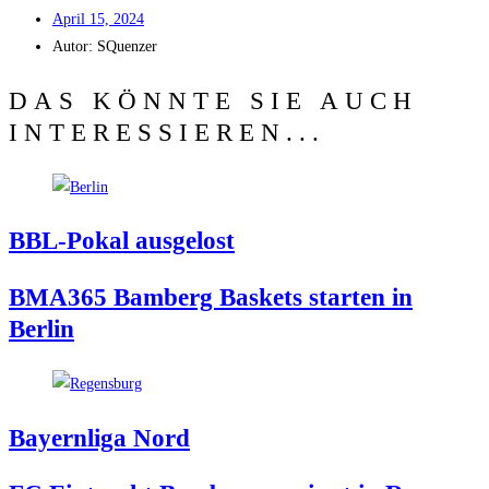
April 15, 2024
Autor:
SQuenzer
DAS KÖNNTE SIE AUCH
INTERESSIEREN...
BBL-Pokal aus­ge­lost
BMA365 Bam­berg Bas­kets star­ten in
Berlin
Bay­ern­li­ga Nord