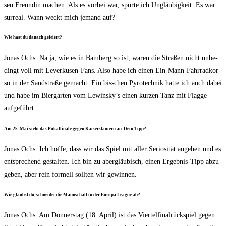
sen Freun­din machen. Als es vor­bei war, spür­te ich Ungläu­big­keit. Es war
sur­re­al. Wann weckt mich jemand auf?
Wie hast du danach gefeiert?
Jonas Ochs: Na ja, wie es in Bam­berg so ist, waren die Stra­ßen nicht unbe­
dingt voll mit Lever­ku­sen-Fans. Also habe ich einen Ein-Mann-Fahr­rad­kor­
so in der Sand­stra­ße gemacht. Ein biss­chen Pyro­tech­nik hat­te ich auch dabei
und habe im Bier­gar­ten vom Lewinsky’s einen kur­zen Tanz mit Flag­ge
aufgeführt.
Am 25. Mai steht das Pokal­fi­na­le gegen Kai­sers­lau­tern an. Dein Tipp?
Jonas Ochs: Ich hof­fe, dass wir das Spiel mit aller Serio­si­tät ange­hen und es
ent­spre­chend gestal­ten. Ich bin zu aber­gläu­bisch, einen Ergeb­nis-Tipp abzu­
ge­ben, aber rein for­mell soll­ten wir gewinnen.
Wie glaubst du, schnei­det die Mann­schaft in der Euro­pa League ab?
Jonas Ochs: Am Don­ners­tag (18. April) ist das Vier­tel­fi­nal­rück­spiel gegen