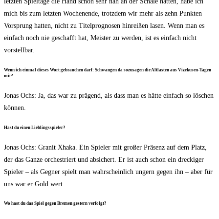
letz­ten Spiel­ta­ge die Hand schon sehr nah an der Scha­le hat­ten, habe ich
mich bis zum letz­ten Wochen­en­de, trotz­dem wir mehr als zehn Punk­ten
Vor­sprung hat­ten, nicht zu Titel­pro­gno­sen hin­rei­ßen lasen. Wenn man es
ein­fach noch nie geschafft hat, Meis­ter zu wer­den, ist es ein­fach nicht
vorstellbar.
Wenn ich ein­mal die­ses Wort gebrau­chen darf: Schwan­gen da sozu­sa­gen die Alt­las­ten aus Vize­ku­sen-Tagen
mit?
Jonas Ochs: Ja, das war zu prä­gend, als dass man es hät­te ein­fach so löschen
können.
Hast du einen Lieblingsspieler?
Jonas Ochs: Gra­nit Xha­ka. Ein Spie­ler mit gro­ßer Prä­senz auf dem Platz,
der das Gan­ze orches­triert und absi­chert. Er ist auch schon ein dre­cki­ger
Spie­ler – als Geg­ner spielt man wahr­schein­lich ungern gegen ihn – aber für
uns war er Gold wert.
Wo hast du das Spiel gegen Bre­men ges­tern verfolgt?