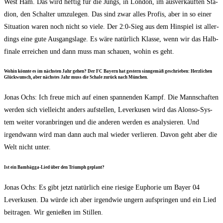
West Ham. Das wird hef­tig für die Jungs, in Lon­don, im aus­ver­kauf­ten Sta­
di­on, den Schal­ter umzu­le­gen. Das sind zwar alles Pro­fis, aber in so einer
Situa­ti­on waren noch nicht so vie­le. Der 2:0‑Sieg aus dem Hin­spiel ist aller­
dings eine gute Aus­gangs­la­ge. Es wäre natür­lich Klas­se, wenn wir das Halb­
fi­na­le errei­chen und dann muss man schau­en, wohin es geht.
Wohin könn­te es im nächs­ten Jahr gehen? Der FC Bay­ern hat ges­tern sinn­ge­mäß geschrie­ben: Herz­li­chen
Glück­wunsch, aber nächs­tes Jahr muss die Scha­le zurück nach München.
Jonas Ochs: Ich freue mich auf einen span­nen­den Kampf. Die Mann­schaf­ten
wer­den sich viel­leicht anders auf­stel­len, Lever­ku­sen wird das Alon­so-Sys­
tem wei­ter vor­an­brin­gen und die ande­ren wer­den es ana­ly­sie­ren. Und
irgend­wann wird man dann auch mal wie­der ver­lie­ren. Davon geht aber die
Welt nicht unter.
Ist ein Bam­bäg­ga-Lied über den Tri­umph geplant?
Jonas Ochs: Es gibt jetzt natür­lich eine rie­si­ge Eupho­rie um Bay­er 04
Lever­ku­sen. Da wür­de ich aber irgend­wie ungern auf­sprin­gen und ein Lied
bei­tra­gen. Wir genie­ßen im Stillen.