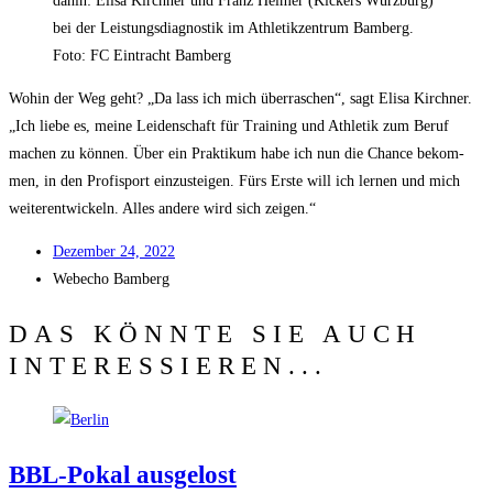
dahin: Eli­sa Kirch­ner und Franz Hel­mer (Kickers Würz­burg)
bei der Leis­tungs­dia­gnos­tik im Ath­le­tik­zen­trum Bam­berg.
Foto: FC Ein­tracht Bamberg
Wohin der Weg geht? „Da lass ich mich über­ra­schen“, sagt Eli­sa Kirch­ner.
„Ich lie­be es, mei­ne Lei­den­schaft für Trai­ning und Ath­le­tik zum Beruf
machen zu kön­nen. Über ein Prak­ti­kum habe ich nun die Chan­ce bekom­
men, in den Pro­fi­sport ein­zu­stei­gen. Fürs Ers­te will ich ler­nen und mich
wei­ter­ent­wi­ckeln. Alles ande­re wird sich zeigen.“
Dezem­ber 24, 2022
Web­echo Bamberg
DAS KÖNNTE SIE AUCH
INTERESSIEREN...
BBL-Pokal aus­ge­lost