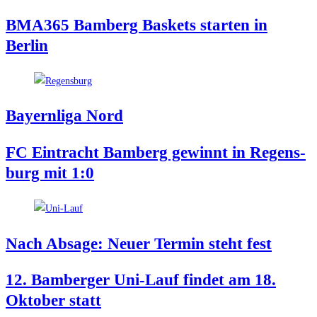
BMA365 Bam­berg Bas­kets star­ten in
Berlin
Bay­ern­li­ga Nord
FC Ein­tracht Bam­berg gewinnt in Regens­
burg mit 1:0
Nach Absa­ge: Neu­er Ter­min steht fest
12. Bam­ber­ger Uni-Lauf fin­det am 18.
Okto­ber statt