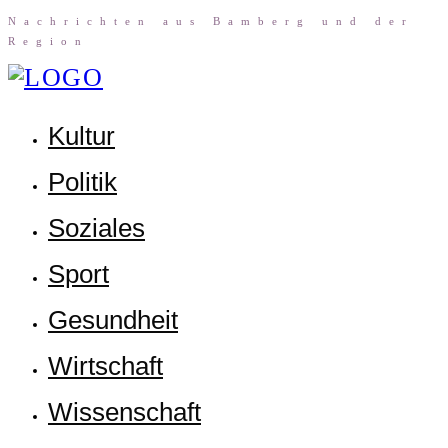
Nach­rich­ten aus Bam­berg und der
Region
Kul­tur
Poli­tik
Sozia­les
Sport
Gesund­heit
Wirt­schaft
Wis­sen­schaft