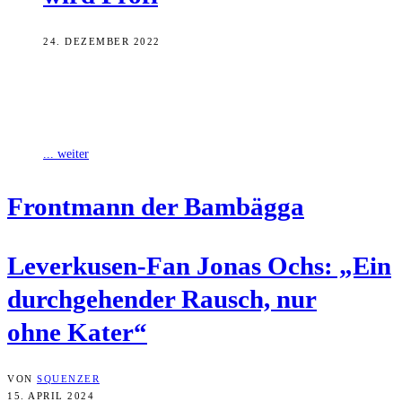
24. DEZEMBER 2022
Elisa Kirchner, die seit letztem Jahr für das Athletiktraining des FC
Eintracht Bamberg verantwortlich ist, wechselt in den Profibereich
zu Bayer 04
... weiter
Front­mann der Bambägga
Lever­ku­sen-Fan Jonas Ochs: „Ein
durch­ge­hen­der Rausch, nur
ohne Kater“
VON
SQUENZER
15. APRIL 2024