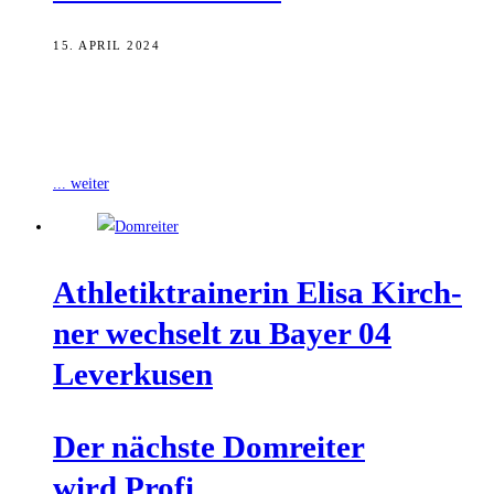
15. APRIL 2024
Gestern (14. April) gewann Bayer 04 Leverkusen 5:0 gegen Werder
Bremen und sicherte sich damit die erste Deutsche Meisterschaft der
Vereinsgeschichte. In
... weiter
Ath­le­tik­trai­ne­rin Eli­sa Kirch­
ner wech­selt zu Bay­er 04
Leverkusen
Der nächs­te Dom­rei­ter
wird Profi