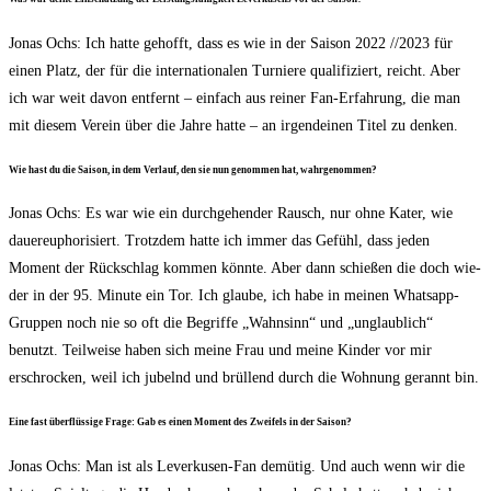
Jonas Ochs: Ich hat­te gehofft, dass es wie in der Sai­son 2022 /​/​2023 für
einen Platz, der für die inter­na­tio­na­len Tur­nie­re qua­li­fi­ziert, reicht. Aber
ich war weit davon ent­fernt – ein­fach aus rei­ner Fan-Erfah­rung, die man
mit die­sem Ver­ein über die Jah­re hat­te – an irgend­ei­nen Titel zu denken.
Wie hast du die Sai­son, in dem Ver­lauf, den sie nun genom­men hat, wahrgenommen?
Jonas Ochs: Es war wie ein durch­ge­hen­der Rausch, nur ohne Kater, wie
dau­er­eu­pho­ri­siert. Trotz­dem hat­te ich immer das Gefühl, dass jeden
Moment der Rück­schlag kom­men könn­te. Aber dann schie­ßen die doch wie­
der in der 95. Minu­te ein Tor. Ich glau­be, ich habe in mei­nen Whats­app-
Grup­pen noch nie so oft die Begrif­fe „Wahn­sinn“ und „unglaub­lich“
benutzt. Teil­wei­se haben sich mei­ne Frau und mei­ne Kin­der vor mir
erschro­cken, weil ich jubelnd und brül­lend durch die Woh­nung gerannt bin.
Eine fast über­flüs­si­ge Fra­ge: Gab es einen Moment des Zwei­fels in der Saison?
Jonas Ochs: Man ist als Lever­ku­sen-Fan demü­tig. Und auch wenn wir die