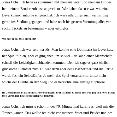
Jonas Ochs: Ich habe es zusam­men mit mei­nem Vater und mei­nem Bru­der
bei mei­nem Bru­der zuhau­se ange­schaut. Wir haben da so etwas wie eine
Lever­ku­sen-Fan­höh­le ein­ge­rich­tet. Ich wäre aller­dings auch wahn­sin­nig
ger­ne ins Sta­di­on gegan­gen und habe noch bis ges­tern Vor­mit­tag alles ver­
sucht, Tickets zu bekom­men – aber erfolglos.
Wie hast du das Spiel durchlebt?
Jonas Ochs: Ich war sehr ner­vös. Man konn­te eine Domi­nanz im Lever­ku­se­
ner Spiel füh­len, aber es ging eben um so viel – da kann einer Mann­schaft
schnell die Leich­tig­keit abhan­den kom­men. Der, ich sage es ganz ehr­lich,
glück­li­che Elf­me­ter zum 1:0 war dann aber der Dosen­öff­ner und die Par­tie
wur­de fast ein Selbst­läu­fer. Je mehr das Spiel vor­an­schritt, umso mehr
wuchs der Glau­be an den Sieg und es herrsch­te eine ein­zi­ge Euphorie.
Im Getüm­mel des Platz­sturms war der Schluss­pfiff zwar fast nicht zu hören, aber was ging in dir vor, als das
Spiel vor­bei und die Meis­ter­schaft gewon­nen war?
Jonas Ochs: Ich muss­te schon in der 70. Minu­te mal kurz raus, weil mir die
Trä­nen kamen. Das woll­te ich nicht vor mei­nem Vater und Bru­der und des­