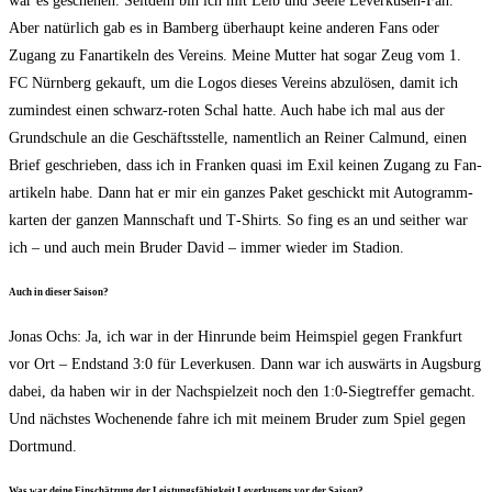
war es gesche­hen. Seit­dem bin ich mit Leib und See­le Lever­ku­sen-Fan.
Aber natür­lich gab es in Bam­berg über­haupt kei­ne ande­ren Fans oder
Zugang zu Fan­ar­ti­keln des Ver­eins. Mei­ne Mut­ter hat sogar Zeug vom 1.
FC Nürn­berg gekauft, um die Logos die­ses Ver­eins abzu­lö­sen, damit ich
zumin­dest einen schwarz-roten Schal hat­te. Auch habe ich mal aus der
Grund­schu­le an die Geschäfts­stel­le, nament­lich an Rei­ner Cal­mund, einen
Brief geschrie­ben, dass ich in Fran­ken qua­si im Exil kei­nen Zugang zu Fan­
ar­ti­keln habe. Dann hat er mir ein gan­zes Paket geschickt mit Auto­gramm­
kar­ten der gan­zen Mann­schaft und T‑Shirts. So fing es an und seit­her war
ich – und auch mein Bru­der David – immer wie­der im Stadion.
Auch in die­ser Saison?
Jonas Ochs: Ja, ich war in der Hin­run­de beim Heim­spiel gegen Frank­furt
vor Ort – End­stand 3:0 für Lever­ku­sen. Dann war ich aus­wärts in Augs­burg
dabei, da haben wir in der Nach­spiel­zeit noch den 1:0‑Siegtreffer gemacht.
Und nächs­tes Wochen­en­de fah­re ich mit mei­nem Bru­der zum Spiel gegen
Dortmund.
Was war dei­ne Ein­schät­zung der Leis­tungs­fä­hig­keit Lever­ku­sens vor der Saison?