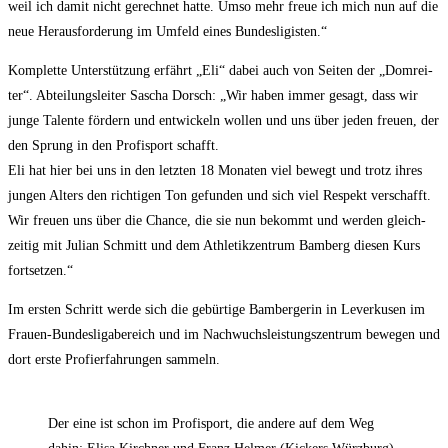
weil ich damit nicht gerech­net hat­te. Umso mehr freue ich mich nun auf die
neue Her­aus­for­de­rung im Umfeld eines Bundesligisten.“
Kom­plet­te Unter­stüt­zung erfährt „Eli“ dabei auch von Sei­ten der „Dom­rei­
ter“. Abtei­lungs­lei­ter Sascha Dorsch: „Wir haben immer gesagt, dass wir
jun­ge Talen­te för­dern und ent­wi­ckeln wol­len und uns über jeden freu­en, der
den Sprung in den Pro­fi­sport schafft.
Eli hat hier bei uns in den letz­ten 18 Mona­ten viel bewegt und trotz ihres
jun­gen Alters den rich­ti­gen Ton gefun­den und sich viel Respekt ver­schafft.
Wir freu­en uns über die Chan­ce, die sie nun bekommt und wer­den gleich­
zei­tig mit Juli­an Schmitt und dem Ath­le­tik­zen­trum Bam­berg die­sen Kurs
fortsetzen.“
Im ers­ten Schritt wer­de sich die gebür­ti­ge Bam­ber­ge­rin in Lever­ku­sen im
Frau­en-Bun­des­li­ga­be­reich und im Nach­wuchs­leis­tungs­zen­trum bewe­gen und
dort ers­te Pro­fi­erfah­run­gen sammeln.
Der eine ist schon im Pro­fi­sport, die ande­re auf dem Weg