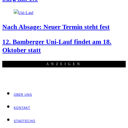
Nach Absa­ge: Neu­er Ter­min steht fest
12. Bam­ber­ger Uni-Lauf fin­det am 18.
Okto­ber statt
ANZEI­GEN
ÜBER UNS
KON­TAKT
STADT­ECHO