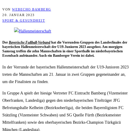
VON
WEBECHO BAMBERG
20. JANUAR 2023
SPORT & GESUNDHEIT
Der
Baye­ri­sche Fuß­ball-Ver­band
hat die Vor­run­den-Grup­pen des Lan­des­fi­na­les der
baye­ri­schen Hal­len­meis­ter­schaft der U19-Junio­ren 2023 aus­ge­lost. Am mor­gi­gen
Sams­tag tref­fen die zehn Mann­schaf­ten in einer Sport­hal­le im nie­der­baye­ri­schen
Essen­bach auf­ein­an­der. Auch ein Bam­ber­ger Ver­ein ist dabei.
In der Vor­run­de der baye­ri­schen Hal­len­meis­ter­schaft der U19-Junio­ren 2023
tre­ten die Mann­schaf­ten am 21. Janu­ar in zwei Grup­pen gegen­ein­an­der an,
um die Fina­lis­ten zu finden.
In Grup­pe A spielt der hie­si­ge Ver­tre­ter FC Ein­tracht Bam­berg (Vize­meis­ter
Ober­fran­ken, Lan­des­li­ga) gegen den nie­der­baye­ri­schen Titel­trä­ger JFG
Befrei­ungs­hal­le Kel­heim (Bezirks­ober­li­ga), die bei­den Bay­ern­li­gis­ten FC
Stätz­ling (Vize­meis­ter Schwa­ben) und SG Quel­le Fürth (Bezirks­meis­ter
Mit­tel­fran­ken) sowie den ober­baye­ri­schen Bezirks-Cham­pi­on Türk­gücü
Mün­chen (Lan­des­li­ga).