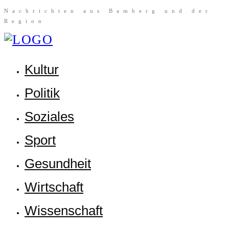
Nach­rich­ten aus Bam­berg und der
Region
Kul­tur
Poli­tik
Sozia­les
Sport
Gesund­heit
Wirt­schaft
Wis­sen­schaft