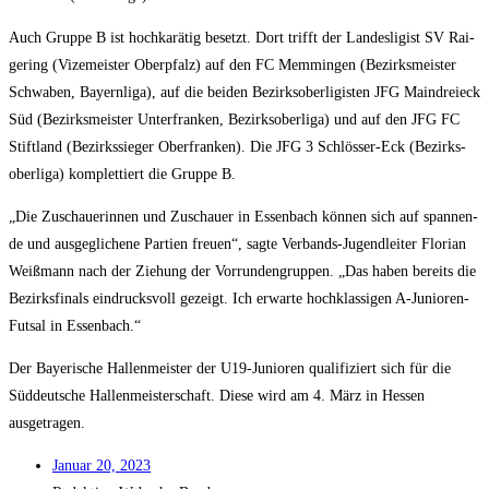
Auch Grup­pe B ist hoch­ka­rä­tig besetzt. Dort trifft der Lan­des­li­gist SV Rai­
ge­ring (Vize­meis­ter Ober­pfalz) auf den FC Mem­min­gen (Bezirks­meis­ter
Schwa­ben, Bay­ern­li­ga), auf die bei­den Bezirks­ober­li­gis­ten JFG Main­drei­eck
Süd (Bezirks­meis­ter Unter­fran­ken, Bezirks­ober­li­ga) und auf den JFG FC
Stift­land (Bezirks­sie­ger Ober­fran­ken). Die JFG 3 Schlös­ser-Eck (Bezirks­
ober­li­ga) kom­plet­tiert die Grup­pe B.
„Die Zuschaue­rin­nen und Zuschau­er in Essen­bach kön­nen sich auf span­nen­
de und aus­ge­gli­che­ne Par­tien freu­en“, sag­te Ver­bands-Jugend­lei­ter Flo­ri­an
Weiß­mann nach der Zie­hung der Vor­run­den­grup­pen. „Das haben bereits die
Bezirks­fi­nals ein­drucks­voll gezeigt. Ich erwar­te hoch­klas­si­gen A‑Ju­nio­ren-
Fut­sal in Essenbach.“
Der Baye­ri­sche Hal­len­meis­ter der U19-Junio­ren qua­li­fi­ziert sich für die
Süd­deut­sche Hal­len­meis­ter­schaft. Die­se wird am 4. März in Hes­sen
ausgetragen.
Janu­ar 20, 2023