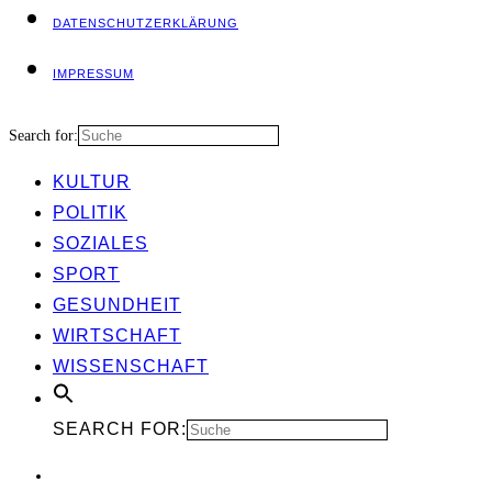
DATEN­SCHUTZ­ER­KLÄ­RUNG
IMPRES­SUM
Search for:
KUL­TUR
POLI­TIK
SOZIA­LES
SPORT
GESUND­HEIT
WIRT­SCHAFT
WIS­SEN­SCHAFT
SEARCH FOR: