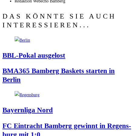
Redak­ti­on
Web­echo Bamberg
DAS KÖNNTE SIE AUCH
INTERESSIEREN...
BBL-Pokal aus­ge­lost
BMA365 Bam­berg Bas­kets star­ten in
Berlin
Bay­ern­li­ga Nord
FC Ein­tracht Bam­berg gewinnt in Regens­
burg mit 1:0