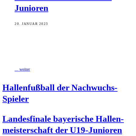
Junioren
20. JANUAR 2023
Der Bayerische Fußball-Verband hat die Vorrunden-Gruppen des
Landesfinales der bayerischen Hallenmeisterschaft der U19-Junioren
2023 ausgelost. Am morgigen Samstag treffen die zehn
Mannschaften
... weiter
Hal­len­fuß­ball der Nachwuchs-
Spieler
Lan­des­fi­na­le baye­ri­sche Hal­len­
meis­ter­schaft der U19-Junioren