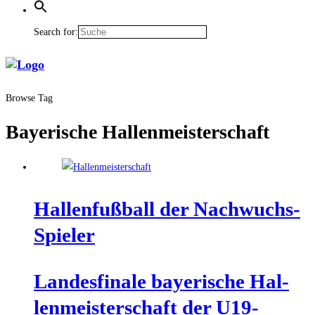
Search for:
Browse Tag
Bayerische Hallenmeisterschaft
Hal­len­fuß­ball der Nachwuchs-
Spieler
Lan­des­fi­na­le baye­ri­sche Hal­
len­meis­ter­schaft der U19-