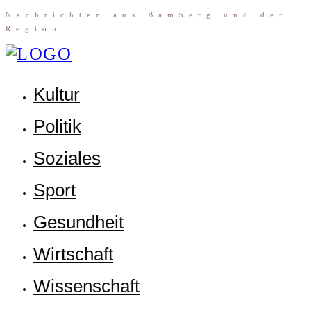
Nach­rich­ten aus Bam­berg und der
Region
Kul­tur
Poli­tik
Sozia­les
Sport
Gesund­heit
Wirt­schaft
Wis­sen­schaft