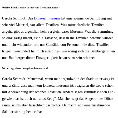
Wel­ches Bild hat­ten Sie vor­her vom Diözesanmuseum?
Caro­la Schmidt: Das
Diö­ze­san­mu­se­um
hat eine span­nen­de Samm­lung mit
sehr viel Mate­ri­al, vor allem Tex­ti­li­en. Was mit­tel­al­ter­li­che Tex­ti­li­en
angeht, gibt es eigent­lich kein ver­gleich­ba­res Muse­um. Was die Samm­lung
so ein­zig­ar­tig macht, ist die Tat­sa­che, dass in ihr Tex­ti­li­en bewahrt wur­den
und nicht wie andern­orts nur Gemäl­de von Per­so­nen, die die­se Tex­ti­li­en
tru­gen. Gewun­dert hat mich aller­dings, wie wenig sich die Bam­ber­ge­rin­nen
und Bam­ber­ger die­ser Ein­zig­ar­tig­keit bewusst zu sein scheinen.
Wor­an liegt die­ses man­geln­de Bewusstsein?
Caro­la Schmidt: Manch­mal, wenn man irgend­wo in der Stadt unter­wegs ist
und erzählt, dass man vom Diö­ze­san­mu­se­um ist, reagie­ren die Leu­te schon
mit Aner­ken­nung der schö­nen Tex­ti­li­en. Ande­re sagen zumin­dest noch Din­
ge wie „das ist doch nur altes Zeug“. Man­chen sagt das Ange­bot des Diö­ze­
san­mu­se­ums aber tat­säch­lich gar nichts. Da macht sich eine zuneh­men­de
Säku­la­ri­sie­rung bemerkbar.