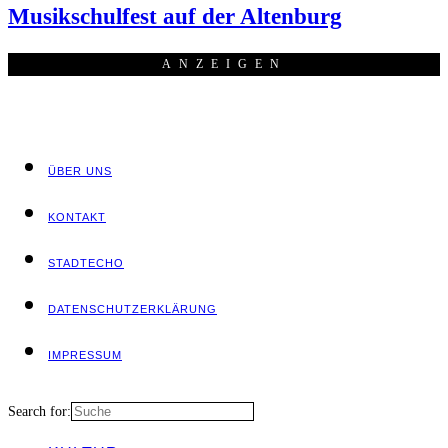
Musik­schul­fest auf der Altenburg
ANZEI­GEN
ÜBER UNS
KON­TAKT
STADT­ECHO
DATEN­SCHUTZ­ER­KLÄ­RUNG
IMPRES­SUM
Search for: