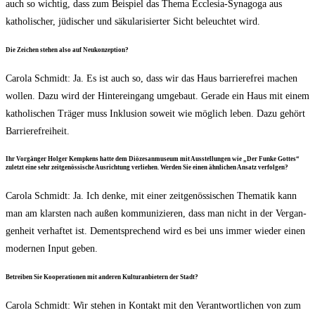
auch so wich­tig, dass zum Bei­spiel das The­ma Eccle­sia-Syn­ago­ga aus
katho­li­scher, jüdi­scher und säku­la­ri­sier­ter Sicht beleuch­tet wird.
Die Zei­chen ste­hen also auf Neukonzeption?
Caro­la Schmidt: Ja. Es ist auch so, dass wir das Haus bar­rie­re­frei machen
wol­len. Dazu wird der Hin­ter­ein­gang umge­baut. Gera­de ein Haus mit einem
katho­li­schen Trä­ger muss Inklu­si­on soweit wie mög­lich leben. Dazu gehört
Barrierefreiheit.
Ihr Vor­gän­ger Hol­ger Kemp­kens hat­te dem Diö­ze­san­mu­se­um mit Aus­stel­lun­gen wie „Der Fun­ke Got­tes“
zuletzt eine sehr zeit­ge­nös­si­sche Aus­rich­tung ver­lie­hen. Wer­den Sie einen ähn­li­chen Ansatz verfolgen?
Caro­la Schmidt: Ja. Ich den­ke, mit einer zeit­ge­nös­si­schen The­ma­tik kann
man am klars­ten nach außen kom­mu­ni­zie­ren, dass man nicht in der Ver­gan­
gen­heit ver­haf­tet ist. Dem­entspre­chend wird es bei uns immer wie­der einen
moder­nen Input geben.
Betrei­ben Sie Koope­ra­tio­nen mit ande­ren Kul­tur­anbie­tern der Stadt?
Caro­la Schmidt: Wir ste­hen in Kon­takt mit den Ver­ant­wort­li­chen von zum