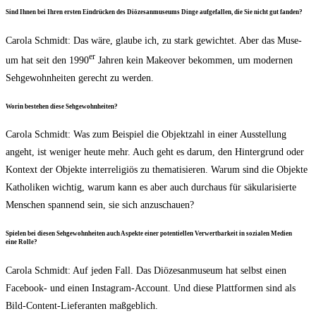
Sind Ihnen bei Ihren ers­ten Ein­drü­cken des Diö­ze­san­mu­se­ums Din­ge auf­ge­fal­len, die Sie nicht gut fanden?
Caro­la Schmidt: Das wäre, glau­be ich, zu stark gewich­tet. Aber das Muse­
er
um hat seit den 1990
Jah­ren kein Make­over bekom­men, um moder­nen
Seh­ge­wohn­hei­ten gerecht zu werden.
Wor­in bestehen die­se Sehgewohnheiten?
Caro­la Schmidt: Was zum Bei­spiel die Objekt­zahl in einer Aus­stel­lung
angeht, ist weni­ger heu­te mehr. Auch geht es dar­um, den Hin­ter­grund oder
Kon­text der Objek­te inter­re­li­gi­ös zu the­ma­ti­sie­ren. War­um sind die Objek­te
Katho­li­ken wich­tig, war­um kann es aber auch durch­aus für säku­la­ri­sier­te
Men­schen span­nend sein, sie sich anzuschauen?
Spie­len bei die­sen Seh­ge­wohn­hei­ten auch Aspek­te einer poten­ti­el­len Ver­wert­bar­keit in sozia­len Medi­en
eine Rolle?
Caro­la Schmidt: Auf jeden Fall. Das Diö­ze­san­mu­se­um hat selbst einen
Face­book- und einen Insta­gram-Account. Und die­se Platt­for­men sind als
Bild-Con­tent-Lie­fe­ran­ten maßgeblich.