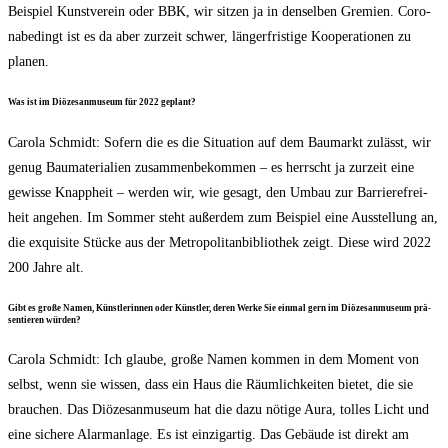
Bei­spiel Kunst­ver­ein oder BBK, wir sit­zen ja in den­sel­ben Gre­mi­en. Coro­
nabe­dingt ist es da aber zur­zeit schwer, län­ger­fris­ti­ge Koope­ra­tio­nen zu
planen.
Was ist im Diö­ze­san­mu­se­um für 2022 geplant?
Caro­la Schmidt: Sofern die es die Situa­ti­on auf dem Bau­markt zulässt, wir
genug Bau­ma­te­ria­li­en zusam­men­be­kom­men – es herrscht ja zur­zeit eine
gewis­se Knapp­heit – wer­den wir, wie gesagt, den Umbau zur Bar­rie­re­frei­
heit ange­hen. Im Som­mer steht außer­dem zum Bei­spiel eine Aus­stel­lung an,
die exqui­si­te Stü­cke aus der Metro­po­li­tan­bi­blio­thek zeigt. Die­se wird 2022
200 Jah­re alt.
Gibt es gro­ße Namen, Künst­le­rin­nen oder Künst­ler, deren Wer­ke Sie ein­mal gern im Diö­ze­san­mu­se­um prä­
sen­tie­ren würden?
Caro­la Schmidt: Ich glau­be, gro­ße Namen kom­men in dem Moment von
selbst, wenn sie wis­sen, dass ein Haus die Räum­lich­kei­ten bie­tet, die sie
brau­chen. Das Diö­ze­san­mu­se­um hat die dazu nöti­ge Aura, tol­les Licht und
eine siche­re Alarm­an­la­ge. Es ist ein­zig­ar­tig. Das Gebäu­de ist direkt am