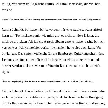
müsig, vor allem im Ange­sicht kul­tu­rel­ler Ein­zel­schick­sa­le, die viel här­
ter sind.
Haben Sie sich um die Stel­le der Lei­tung des Diö­ze­san­mu­se­ums bewor­ben oder wur­den Sie abgeworben?
Caro­la Schmidt: Ich habe mich bewor­ben. Für eine stu­dier­te Kunst­his­to­ri­
ke­rin mit Tex­til­schwer­punkt wie mich gibt es nicht so vie­le Häu­ser, die
mich der­art rei­zen. Als ich die Aus­schrei­bung gese­hen habe, dach­te ich, ich
ver­su­che es. Ich kann­te hier vor­her nie­man­den, hat­te also auch kei­ne Ver­
bin­dun­gen. Das spricht viel­leicht für die Bam­ber­ger Kul­tur­land­schaft, dass
Lei­tungs­po­si­tio­nen hier offen­sicht­lich ganz kor­rekt aus­ge­schrie­ben und
besetzt wer­den und das, was man Vit­amin B nen­nen kann, nicht so wich­
tig ist.
Sie haben ange­kün­digt, dem Diö­ze­san­mu­se­um ein schär­fe­res Pro­fil zu ver­lei­hen. Was heißt das?
Caro­la Schmidt: Das schär­fe­re Pro­fil besteht dar­in, mehr Bewusst­sein dafür
zu bil­den, dass die Tex­ti­li­en ein­zig­ar­tig sind. Auch soll es beim Rund­gang
durchs Haus einen deut­li­che­ren roten Faden geben, eine Kon­tex­tua­li­sie­rung,