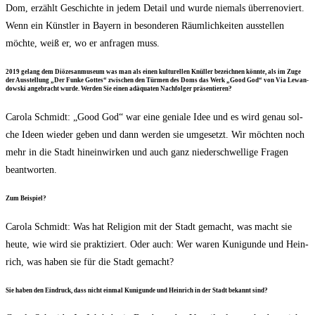
Dom, erzählt Geschich­te in jedem Detail und wur­de nie­mals über­re­no­viert.
Wenn ein Künst­ler in Bay­ern in beson­de­ren Räum­lich­kei­ten aus­stel­len
möch­te, weiß er, wo er anfra­gen muss.
2019 gelang dem Diö­ze­san­mu­se­um was man als einen kul­tu­rel­len Knül­ler bezeich­nen könn­te, als im Zuge
der Aus­stel­lung „Der Fun­ke Got­tes“ zwi­schen den Tür­men des Doms das Werk „Good God“ von Via Lewan­
dow­ski ange­bracht wur­de. Wer­den Sie einen adäqua­ten Nach­fol­ger präsentieren?
Caro­la Schmidt: „Good God“ war eine genia­le Idee und es wird genau sol­
che Ideen wie­der geben und dann wer­den sie umge­setzt. Wir möch­ten noch
mehr in die Stadt hin­ein­wir­ken und auch ganz nie­der­schwel­li­ge Fra­gen
beantworten.
Zum Bei­spiel?
Caro­la Schmidt: Was hat Reli­gi­on mit der Stadt gemacht, was macht sie
heu­te, wie wird sie prak­ti­ziert. Oder auch: Wer waren Kuni­gun­de und Hein­
rich, was haben sie für die Stadt gemacht?
Sie haben den Ein­druck, dass nicht ein­mal Kuni­gun­de und Hein­rich in der Stadt bekannt sind?