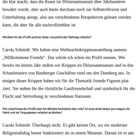
die klar macht, dass die Kunst im Diö­ze­san­mu­se­um über Jahr­hun­der­te
bewahrt wur­de, aber auch heu­te durch­aus noch zur Selbst­re­fle­xi­on und
Unter­hal­tung anregt, also aus ver­schie­de­nen Per­spek­ti­ven gele­sen wer­den
kann, die aber für alle nach­voll­zieh­bar ist.
Möch­ten Sie das Pro­fil auch im Sin­ne von poli­ti­scher Hal­tung schärfen?
Caro­la Schmidt: Wir haben eine Weih­nachts­krip­pen­aus­stel­lung namens
„Will­kom­me­ne Frem­de“. Das wür­de ich schon ein Pro­fil nen­nen. Wie
bereits im letz­ten Jahr stel­len wir Krip­pen im Diö­ze­san­mu­se­um und in den
Schau­fens­tern von Bam­ber­ger Geschäf­ten rund um den Dom­berg aus. In
eini­gen die­ser Krip­pen haben wir für die The­ma­tik frem­de Figu­ren plat­
ziert. Sie ste­hen für die christ­li­che Gast­freund­schaft und sym­bo­lisch für die
Flucht und Ver­trei­bung in ver­schie­de­nen Nationen.
Wie scharf kann das Pro­fil einer kirch­li­chen Insti­tu­ti­on aber sein? Ist man nicht immer gezwun­gen, ein
Stück weit im Ver­gan­ge­nen ver­haf­tet zu bleiben?
Caro­la Schmidt: Über­haupt nicht. Es gibt kei­nen Ort, wo ein moder­ner
Reli­gi­ons­dia­log bes­ser funk­tio­niert als in einem Muse­um. Dar­um ist es uns