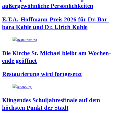
außer­ge­wöhn­li­che Persönlichkeiten
E.T.A.-Hoffmann-Preis 2026 für Dr. Bar­
ba­ra Kah­le und Dr. Ulrich Kahle
Die Kir­che St. Micha­el bleibt am Wochen­
en­de geöffnet
Restau­rie­rung wird fortgesetzt
Klin­gen­des Schul­jah­res­fi­na­le auf dem
höchs­ten Punkt der Stadt