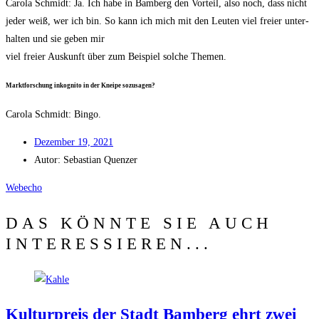
Caro­la Schmidt: Ja. Ich habe in Bam­berg den Vor­teil, also noch, dass nicht
jeder weiß, wer ich bin. So kann ich mich mit den Leu­ten viel frei­er unter­
hal­ten und sie geben mir
viel frei­er Aus­kunft über zum Bei­spiel sol­che Themen.
Markt­for­schung inko­gni­to in der Knei­pe sozusagen?
Caro­la Schmidt: Bingo.
Dezem­ber 19, 2021
Autor:
Sebas­ti­an Quenzer
Web­echo
DAS KÖNNTE SIE AUCH
INTERESSIEREN...
Kul­tur­preis der Stadt Bam­berg ehrt zwei