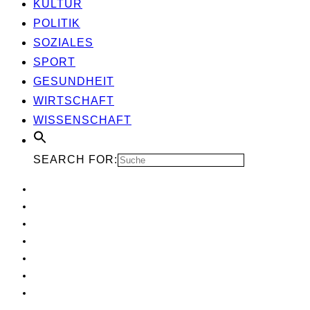
KUL­TUR
POLI­TIK
SOZIA­LES
SPORT
GESUND­HEIT
WIRT­SCHAFT
WIS­SEN­SCHAFT
SEARCH FOR: