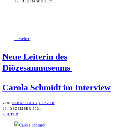
19. DEZEMBER 2021
Seit Anfang des Jahres ist Carola Schmidt die neue Leiterin des
Diözesanmuseums. Vorher war die Salzburger Kunsthistorikerin
unter anderem in der Wiener
... weiter
Neue Lei­te­rin des
Diözesanmuseums
Caro­la Schmidt im Interview
VON
SEBASTIAN QUENZER
19. DEZEMBER 2021
KULTUR