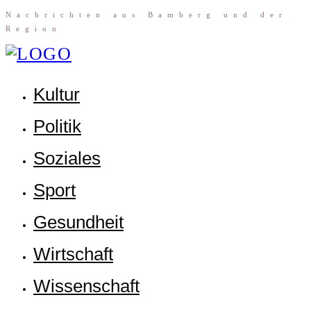
Nach­rich­ten aus Bam­berg und der
Region
Kul­tur
Poli­tik
Sozia­les
Sport
Gesund­heit
Wirt­schaft
Wis­sen­schaft