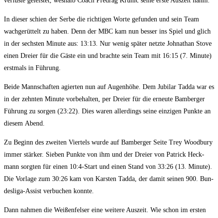
ver­lus­te geleis­tet, wes­halb Coach Pred­rag Krunić sei­ne ers­te Aus­zeit nahm.
In die­ser schien der Ser­be die rich­ti­gen Wor­te gefun­den und sein Team
wach­ge­rüt­telt zu haben. Denn der MBC kam nun bes­ser ins Spiel und glich
in der sechs­ten Minu­te aus: 13:13. Nur wenig spä­ter netz­te Joh­nathan Sto­ve
einen Drei­er für die Gäs­te ein und brach­te sein Team mit 16:15 (7. Minu­te)
erst­mals in Führung.
Bei­de Mann­schaf­ten agier­ten nun auf Augen­hö­he. Dem Jubi­lar Tad­da war es
in der zehn­ten Minu­te vor­be­hal­ten, per Drei­er für die erneu­te Bam­ber­ger
Füh­rung zu sor­gen (23:22). Dies waren aller­dings sei­ne ein­zi­gen Punk­te an
die­sem Abend.
Zu Beginn des zwei­ten Vier­tels wur­de auf Bam­ber­ger Sei­te Trey Wood­bu­ry
immer stär­ker. Sie­ben Punk­te von ihm und der Drei­er von Patrick Heck­
mann sorg­ten für einen 10:4‑Start und einen Stand von 33:26 (13. Minu­te).
Die Vor­la­ge zum 30:26 kam von Kars­ten Tad­da, der damit sei­nen 900. Bun­
des­li­ga-Assist ver­bu­chen konnte.
Dann nah­men die Wei­ßen­fel­ser eine wei­te­re Aus­zeit. Wie schon im ers­ten