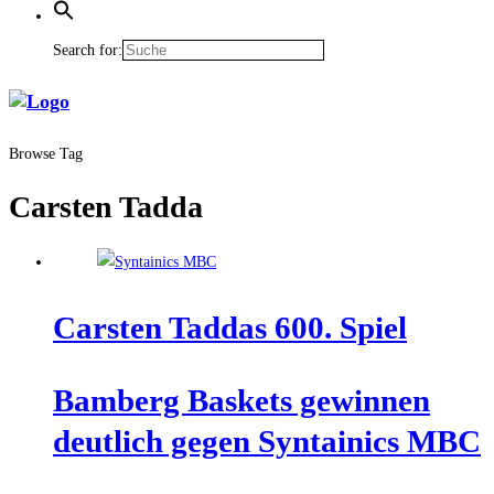
Search for:
Browse Tag
Carsten Tadda
Cars­ten Tad­das 600. Spiel
Bam­berg Bas­kets gewin­nen
deut­lich gegen Syn­tai­nics MBC