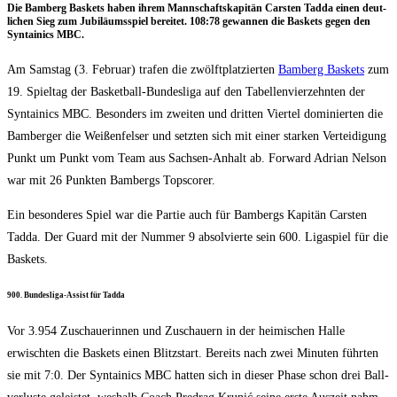
Die Bam­berg Bas­kets haben ihrem Mann­schafts­ka­pi­tän Cars­ten Tad­da einen deut­
li­chen Sieg zum Jubi­lä­ums­spiel berei­tet. 108:78 gewan­nen die Bas­kets gegen den
Syn­tai­nics MBC.
Am Sams­tag (3. Febru­ar) tra­fen die zwölft­plat­zier­ten
Bam­berg Bas­kets
zum
19. Spiel­tag der Bas­ket­ball-Bun­des­li­ga auf den Tabel­len­vier­zehn­ten der
Syn­tai­nics MBC. Beson­ders im zwei­ten und drit­ten Vier­tel domi­nier­ten die
Bam­ber­ger die Wei­ßen­fel­ser und setz­ten sich mit einer star­ken Ver­tei­di­gung
Punkt um Punkt vom Team aus Sach­sen-Anhalt ab. For­ward Adri­an Nel­son
war mit 26 Punk­ten Bam­bergs Topscorer.
Ein beson­de­res Spiel war die Par­tie auch für Bam­bergs Kapi­tän Cars­ten
Tad­da. Der Guard mit der Num­mer 9 absol­vier­te sein 600. Liga­spiel für die
Baskets.
900. Bun­des­li­ga-Assist für Tadda
Vor 3.954 Zuschaue­rin­nen und Zuschau­ern in der hei­mi­schen Hal­le
erwisch­ten die Bas­kets einen Blitz­start. Bereits nach zwei Minu­ten führ­ten
sie mit 7:0. Der Syn­tai­nics MBC hat­ten sich in die­ser Pha­se schon drei Ball­