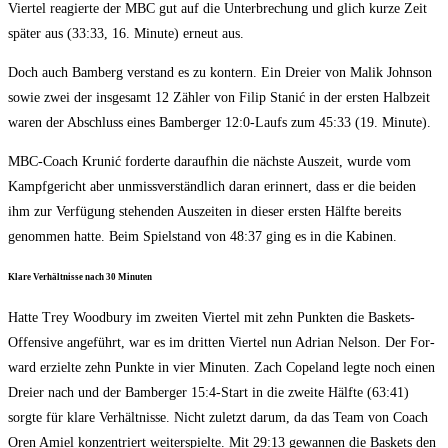
Vier­tel reagier­te der MBC gut auf die Unter­bre­chung und glich kur­ze Zeit
spä­ter aus (33:33, 16. Minu­te) erneut aus.
Doch auch Bam­berg ver­stand es zu kon­tern. Ein Drei­er von Malik John­son
sowie zwei der ins­ge­samt 12 Zäh­ler von Filip Sta­nić in der ers­ten Halb­zeit
waren der Abschluss eines Bam­ber­ger 12:0‑Laufs zum 45:33 (19. Minute).
MBC-Coach Krunić for­der­te dar­auf­hin die nächs­te Aus­zeit, wur­de vom
Kampf­ge­richt aber unmiss­ver­ständ­lich dar­an erin­nert, dass er die bei­den
ihm zur Ver­fü­gung ste­hen­den Aus­zei­ten in die­ser ers­ten Hälf­te bereits
genom­men hat­te. Beim Spiel­stand von 48:37 ging es in die Kabinen.
Kla­re Ver­hält­nis­se nach 30 Minuten
Hat­te Trey Wood­bu­ry im zwei­ten Vier­tel mit zehn Punk­ten die Bas­kets-
Offen­si­ve ange­führt, war es im drit­ten Vier­tel nun Adri­an Nel­son. Der For­
ward erziel­te zehn Punk­te in vier Minu­ten. Zach Cope­land leg­te noch einen
Drei­er nach und der Bam­ber­ger 15:4‑Start in die zwei­te Hälf­te (63:41)
sorg­te für kla­re Ver­hält­nis­se. Nicht zuletzt dar­um, da das Team von Coach
Oren Amiel kon­zen­triert wei­ter­spiel­te. Mit 29:13 gewan­nen die Bas­kets den