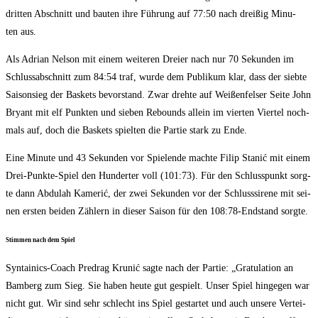
drit­ten Abschnitt und bau­ten ihre Füh­rung auf 77:50 nach drei­ßig Minu­
ten aus.
Als Adri­an Nel­son mit einem wei­te­ren Drei­er nach nur 70 Sekun­den im
Schluss­ab­schnitt zum 84:54 traf, wur­de dem Publi­kum klar, dass der sieb­te
Sai­son­sieg der Bas­kets bevor­stand. Zwar dreh­te auf Wei­ßen­fel­ser Sei­te John
Bryant mit elf Punk­ten und sie­ben Rebounds allein im vier­ten Vier­tel noch­
mals auf, doch die Bas­kets spiel­ten die Par­tie stark zu Ende.
Eine Minu­te und 43 Sekun­den vor Spie­len­de mach­te Filip Sta­nić mit einem
Drei-Punk­te-Spiel den Hun­der­ter voll (101:73). Für den Schluss­punkt sorg­
te dann Abdu­lah Kame­rić, der zwei Sekun­den vor der Schluss­si­re­ne mit sei­
nen ers­ten bei­den Zäh­lern in die­ser Sai­son für den 108:78-Endstand sorgte.
Stim­men nach dem Spiel
Syn­tai­nics-Coach Pred­rag Krunić sag­te nach der Par­tie: „Gra­tu­la­ti­on an
Bam­berg zum Sieg. Sie haben heu­te gut gespielt. Unser Spiel hin­ge­gen war
nicht gut. Wir sind sehr schlecht ins Spiel gestar­tet und auch unse­re Ver­tei­