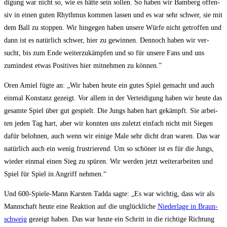
di­gung war nicht so, wie es hät­te sein sol­len. So haben wir Bam­berg offen­
siv in einen guten Rhyth­mus kom­men las­sen und es war sehr schwer, sie mit
dem Ball zu stop­pen. Wir hin­ge­gen haben unse­re Wür­fe nicht getrof­fen und
dann ist es natür­lich schwer, hier zu gewin­nen. Den­noch haben wir ver­
sucht, bis zum Ende wei­ter­zu­kämp­fen und so für unse­re Fans und uns
zumin­dest etwas Posi­ti­ves hier mit­neh­men zu können.”
Oren Amiel füg­te an: „Wir haben heu­te ein gutes Spiel gemacht und auch
ein­mal Kon­stanz gezeigt. Vor allem in der Ver­tei­di­gung haben wir heu­te das
gesam­te Spiel über gut gespielt. Die Jungs haben hart gekämpft. Sie arbei­
ten jeden Tag hart, aber wir konn­ten uns zuletzt ein­fach nicht mit Sie­gen
dafür beloh­nen, auch wenn wir eini­ge Male sehr dicht dran waren. Das war
natür­lich auch ein wenig frus­trie­rend. Um so schö­ner ist es für die Jungs,
wie­der ein­mal einen Sieg zu spü­ren. Wir wer­den jetzt wei­ter­ar­bei­ten und
Spiel für Spiel in Angriff nehmen.“
Und 600-Spie­le-Mann Kars­ten Tad­da sag­te: „Es war wich­tig, dass wir als
Mann­schaft heu­te eine Reak­ti­on auf die unglück­li­che
Nie­der­la­ge in Braun­
schweig
gezeigt haben. Das war heu­te ein Schritt in die rich­ti­ge Rich­tung