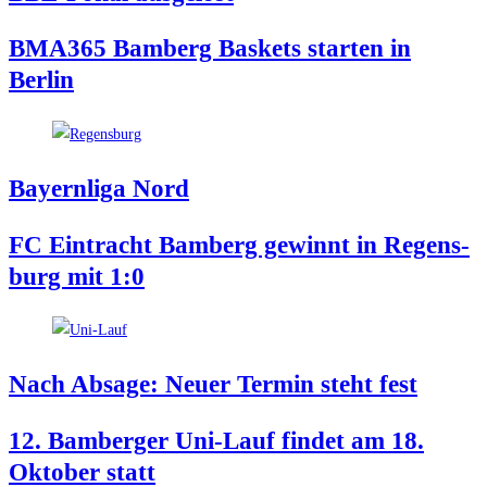
BMA365 Bam­berg Bas­kets star­ten in
Berlin
Bay­ern­li­ga Nord
FC Ein­tracht Bam­berg gewinnt in Regens­
burg mit 1:0
Nach Absa­ge: Neu­er Ter­min steht fest
12. Bam­ber­ger Uni-Lauf fin­det am 18.
Okto­ber statt