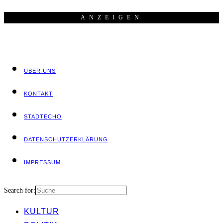
ANZEI­GEN
ÜBER UNS
KON­TAKT
STADT­ECHO
DATEN­SCHUTZ­ER­KLÄ­RUNG
IMPRES­SUM
Search for:
KUL­TUR