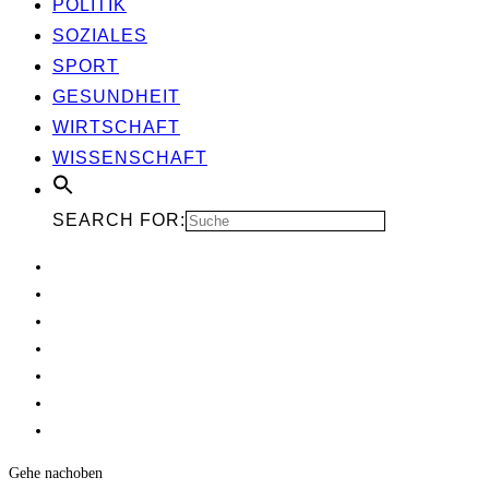
POLI­TIK
SOZIA­LES
SPORT
GESUND­HEIT
WIRT­SCHAFT
WIS­SEN­SCHAFT
SEARCH FOR:
Gehe nach
oben