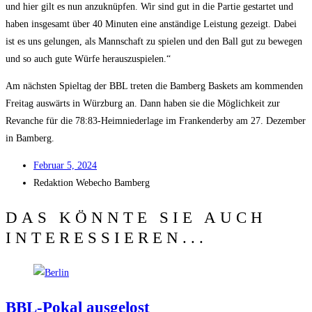
und hier gilt es nun anzu­knüp­fen. Wir sind gut in die Par­tie gestar­tet und
haben ins­ge­samt über 40 Minu­ten eine anstän­di­ge Leis­tung gezeigt. Dabei
ist es uns gelun­gen, als Mann­schaft zu spie­len und den Ball gut zu bewe­gen
und so auch gute Wür­fe herauszuspielen.“
Am nächs­ten Spiel­tag der BBL tre­ten die Bam­berg Bas­kets am kom­men­den
Frei­tag aus­wärts in Würz­burg an. Dann haben sie die Mög­lich­keit zur
Revan­che für die 78:83-Heimniederlage im Fran­ken­der­by am 27. Dezem­ber
in Bamberg.
Febru­ar 5, 2024
Redak­ti­on
Web­echo Bamberg
DAS KÖNNTE SIE AUCH
INTERESSIEREN...
BBL-Pokal aus­ge­lost