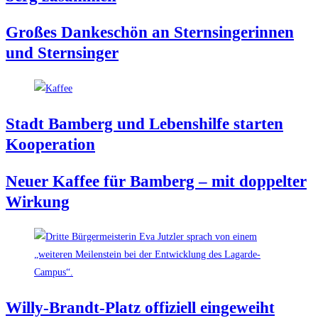
Gro­ßes Dan­ke­schön an Stern­sin­ge­rin­nen
und Sternsinger
Stadt Bam­berg und Lebens­hil­fe star­ten
Kooperation
Neu­er Kaf­fee für Bam­berg – mit dop­pel­ter
Wirkung
Wil­ly-Brandt-Platz offi­zi­ell eingeweiht