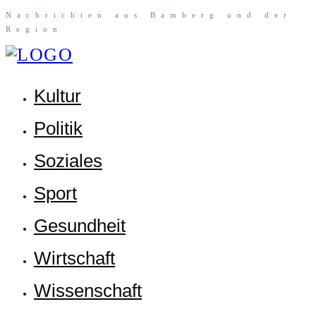
Nach­rich­ten aus Bam­berg und der
Region
Kul­tur
Poli­tik
Sozia­les
Sport
Gesund­heit
Wirt­schaft
Wis­sen­schaft