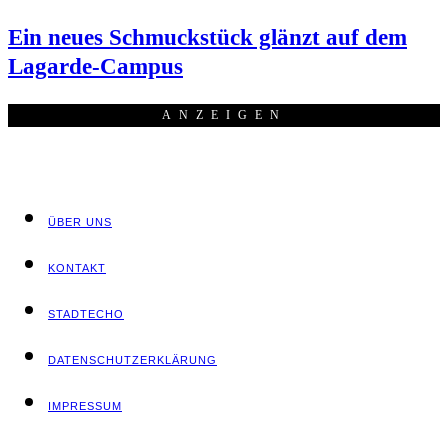
Ein neu­es Schmuck­stück glänzt auf dem
Lagarde-Campus
ANZEI­GEN
ÜBER UNS
KON­TAKT
STADT­ECHO
DATEN­SCHUTZ­ER­KLÄ­RUNG
IMPRES­SUM