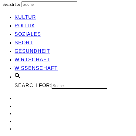
Search for:
KUL­TUR
POLI­TIK
SOZIA­LES
SPORT
GESUND­HEIT
WIRT­SCHAFT
WIS­SEN­SCHAFT
SEARCH FOR: