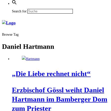
Search for:
Browse Tag
Daniel Hartmann
„Die Lie­be rech­net nicht“
Erz­bi­schof Gössl weiht Dani­el
Hart­mann im Bam­ber­ger Dom
zum Priester