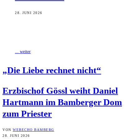
28. JUNI 2026
Erzbischof Herwig Gössl hat am gestrigen Samstag den 26-jährigen
Daniel Hartmann zum Priester geweiht, wie das Erzbischöfliche
Ordinariat Bamberg mitteilt. In dem
... weiter
„Die Lie­be rech­net nicht“
Erz­bi­schof Gössl weiht Dani­el
Hart­mann im Bam­ber­ger Dom
zum Priester
VON
WEBECHO BAMBERG
28. JUNI 2026