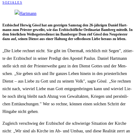
SOZIALES
Erz­bi­schof Her­wig Gössl hat am gest­ri­gen Sams­tag den 26-jäh­ri­gen Dani­el Hart­
mann zum Pries­ter geweiht, wie das Erz­bi­schöf­li­che Ordi­na­ri­at Bam­berg mit­teilt. In
dem fei­er­li­chen Wei­he­got­tes­dienst im Bam­ber­ger Dom rief Gössl den Neu­pries­ter
dazu auf, sei­nen Dienst aus einer Hal­tung der selbst­lo­sen Lie­be her­aus zu leben.
„Die Lie­be rech­net nicht. Sie gibt im Über­maß, reich­lich mit Segen“, zitier­
te der Erz­bi­schof in sei­ner Pre­digt den Apos­tel Pau­lus. Dani­el Hart­mann
stel­le sich mit der Pries­ter­wei­he ganz in den Dienst Got­tes und der Men­
schen. „Sie geben sich und Ihr gan­zes Leben hin­ein in den pries­ter­li­chen
Dienst – aus Lie­be zu Gott und zu sei­nem Volk“, sag­te Gössl. „Sie rech­nen
nicht nach, wie­viel Lie­be man Gott ent­ge­gen­brin­gen kann und wie­viel Lie­
be noch übrig bleibt nach Abzug von Gewalt­ak­ten, Krie­gen und per­sön­li­
chen Ent­täu­schun­gen.“ Wer so rech­ne, kön­nen einen sol­chen Schritt der
Hin­ga­be nicht gehen.
Zugleich ver­schwieg der Erz­bi­schof die schwie­ri­ge Situa­ti­on der Kir­che
nicht: „Wir sind als Kir­che im Ab- und Umbau, und die­se Rea­li­tät zerrt an