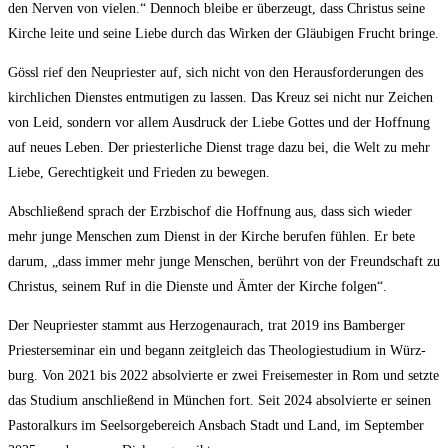
den Ner­ven von vie­len.“ Den­noch blei­be er über­zeugt, dass Chris­tus sei­ne
Kir­che lei­te und sei­ne Lie­be durch das Wir­ken der Gläu­bi­gen Frucht bringe.
Gössl rief den Neu­pries­ter auf, sich nicht von den Her­aus­for­de­run­gen des
kirch­li­chen Diens­tes ent­mu­ti­gen zu las­sen. Das Kreuz sei nicht nur Zei­chen
von Leid, son­dern vor allem Aus­druck der Lie­be Got­tes und der Hoff­nung
auf neu­es Leben. Der pries­ter­li­che Dienst tra­ge dazu bei, die Welt zu mehr
Lie­be, Gerech­tig­keit und Frie­den zu bewegen.
Abschlie­ßend sprach der Erz­bi­schof die Hoff­nung aus, dass sich wie­der
mehr jun­ge Men­schen zum Dienst in der Kir­che beru­fen füh­len. Er bete
dar­um, „dass immer mehr jun­ge Men­schen, berührt von der Freund­schaft zu
Chris­tus, sei­nem Ruf in die Diens­te und Ämter der Kir­che folgen“.
Der Neu­pries­ter stammt aus Her­zo­gen­au­rach, trat 2019 ins Bam­ber­ger
Pries­ter­se­mi­nar ein und begann zeit­gleich das Theo­lo­gie­stu­di­um in Würz­
burg. Von 2021 bis 2022 absol­vier­te er zwei Frei­se­mes­ter in Rom und setz­te
das Stu­di­um anschlie­ßend in Mün­chen fort. Seit 2024 absol­vier­te er sei­nen
Pas­to­ral­kurs im Seel­sor­ge­be­reich Ans­bach Stadt und Land, im Sep­tem­ber