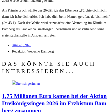
2025 wur­de er zum Dia­kon geweiht.
Als Pri­miz­spruch wähl­te der 26-Jäh­ri­ge den Bibel­vers „Fürch­te dich nicht,
denn ich habe dich erlöst. Ich habe dich beim Namen geru­fen, du bist mein“
(Jes 43,1). Nach der Wei­he wird er zunächst eine Ver­tre­tung im Kli­ni­kum
Bam­berg als Kran­ken­haus­seel­sor­ger über­neh­men und anschlie­ßend sei­ne
ers­te Kaplan­stel­le in Ans­bach antreten.
Juni 28, 2026
Redak­ti­on
Web­echo Bamberg
DAS KÖNNTE SIE AUCH
INTERESSIEREN...
1,75 Mil­lio­nen Euro kamen bei der Akti­on
Drei­kö­nigs­sin­gen 2026 im Erz­bis­tum Bam­
berg zusammen