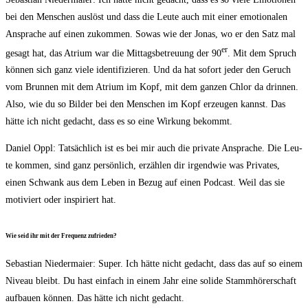
bei den Men­schen aus­löst und dass die Leu­te auch mit einer emo­tio­na­len
Anspra­che auf einen zukom­men. Sowas wie der Jonas, wo er den Satz mal
er
gesagt hat, das Atri­um war die Mit­tags­be­treu­ung der 90
. Mit dem Spruch
kön­nen sich ganz vie­le iden­ti­fi­zie­ren. Und da hat sofort jeder den Geruch
vom Brun­nen mit dem Atri­um im Kopf, mit dem gan­zen Chlor da drin­nen.
Also, wie du so Bil­der bei den Men­schen im Kopf erzeu­gen kannst. Das
hät­te ich nicht gedacht, dass es so eine Wir­kung bekommt.
Dani­el Oppl: Tat­säch­lich ist es bei mir auch die pri­va­te Anspra­che. Die Leu­
te kom­men, sind ganz per­sön­lich, erzäh­len dir irgend­wie was Pri­va­tes,
einen Schwank aus dem Leben in Bezug auf einen Pod­cast. Weil das sie
moti­viert oder inspi­riert hat.
Wie seid ihr mit der Fre­quenz zufrieden?
Sebas­ti­an Nie­der­mai­er: Super. Ich hät­te nicht gedacht, dass das auf so einem
Niveau bleibt. Du hast ein­fach in einem Jahr eine soli­de Stamm­hö­rer­schaft
auf­bau­en kön­nen. Das hät­te ich nicht gedacht.