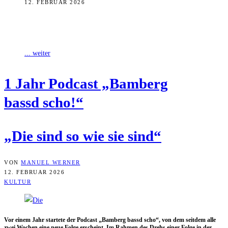
12. FEBRUAR 2026
Vor einem Jahr startete der Podcast „Bamberg bassd scho“, von dem
seitdem alle zwei Wochen eine neue Folge erscheint. Im Rahmen des
... weiter
1 Jahr Pod­cast „Bam­berg
bassd scho!“
„Die sind so wie sie sind“
VON
MANUEL WERNER
12. FEBRUAR 2026
KULTUR
Vor einem Jahr star­te­te der Pod­cast „Bam­berg bassd scho“, von dem seit­dem alle
zwei Wochen eine neue Fol­ge erscheint. Im Rah­men des Drehs einer Fol­ge in der