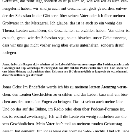
Geräusch, das rein­fliegt, son­dern es ist ja auch so, wie wie wir es auch ken­
nen­ge­lernt haben, wir sind ja auch mit Geschich­ten groß gewor­den, ent­we­
der der Sebas­ti­an in der Gärt­ne­rei über sei­nen Vater oder ich über mei­nen
Groß­va­ter in der Metz­ge­rei. Ich glau­be, das ist ja auch so ein wenig das
The­ma, Leu­ten zuzu­hö­ren, die Geschich­ten zu erzäh­len haben. Von daher ist
es auch, genau wie der Sebas­ti­an sagt, so ein biss­chen unser Geheim­re­zept,
dass wir uns gar nicht vor­her ewig über etwas unter­hal­ten, son­dern drauf
loslegen.
Jonas, du bist als Rap­per aktiv, arbei­test bei der Lebens­hil­fe in ver­ant­wor­tungs­vol­ler Posi­ti­on, machst auch
Coa­chings und Rap-Work­shops. Wie bringst du das alles mit dem Pod­cast unter einen Hut? Und ist ein Pod­
cast dei­ner Mei­nung nach auch über einen Zeit­raum von 20 Jah­ren mög­lich, so lan­ge wie du jetzt schon mit
dei­ner Band Bam­bäg­ga aktiv bist?
Jonas Ochs: Im End­ef­fekt wer­de ich bis zu mei­nem letz­ten Atem­zug ver­su­
chen, den Leu­ten Geschich­ten zu erzäh­len und das Leben kurz mal ein biss­
chen aus den nor­ma­len Fugen zu brin­gen. Das ist schon auch mei­ne Idee.
Und ob das auf der Büh­ne, im Radio oder eben über Pod­cast-For­ma­te ist,
das ist erst­mal zweit­ran­gig. Ich will die Leu­te ein wenig raus­he­ben aus die­
sem Gewöhn­li­chen. Mein Vater hat’s mal an mei­nem run­den Geburts­tag
gesagt, hat gemeint, für Jonas wäre das nor­ma­le 9‑to‑5 nichts. Und ich lie­be