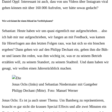
Dani­el Oppl: Inter­es­sant ist auch, dass von uns Vide­os über Insta­gram viral
gehen kön­nen mit über 160.000 Auf­ru­fen, wer hät­te sowas gedacht?
Wie weit könnt ihr einen Ablauf im Vor­feld planen?
Sebas­ti­an: Heu­te haben wir uns qua­si eigent­lich nur auf­ge­schrie­ben… also
ich hab mir nur auf­ge­schrie­ben, wir fan­gen an mit Feed­back, was kamen
für Hörer­fra­gen aus den letz­ten Fol­gen raus, was hat sich so ein biss­chen
erge­ben? Dann gehen wir auf den Phil­ipp Dechant ein, geben ihm die Büh­
ne und las­sen ihn reden, was ihm wich­tig ist, was er zu sei­nem Betrieb
erzäh­len will, zu sei­nem Stand­ort, zu sei­nem Stadt­teil. Und dann haben wir
gesagt, wir wol­len einen Jah­res­rück­blick machen.
Jonas Ochs (links) und Sebas­ti­an Nie­der­mai­er mit Gast­ge­ber
Phil­ipp Dechant (Mit­te). Foto: Manu­el Werner
Jonas Ochs: Es ist ja auch unser The­ma. Um Bam­berg zu reprä­sen­tie­ren,
braucht es gar nicht die kras­sen Spe­cial Effects und alle zwei Minu­ten ein