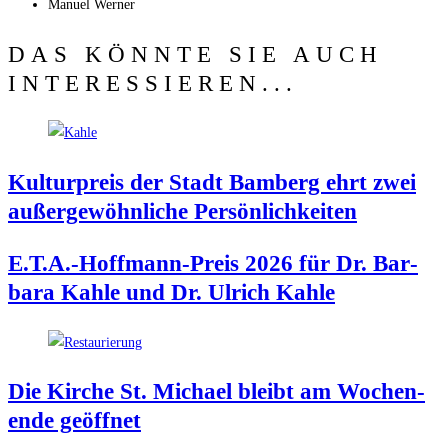
Manu­el Werner
DAS KÖNNTE SIE AUCH
INTERESSIEREN...
Kul­tur­preis der Stadt Bam­berg ehrt zwei
außer­ge­wöhn­li­che Persönlichkeiten
E.T.A.-Hoffmann-Preis 2026 für Dr. Bar­
ba­ra Kah­le und Dr. Ulrich Kahle
Die Kir­che St. Micha­el bleibt am Wochen­
en­de geöffnet