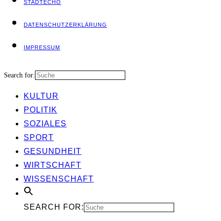
STADT­ECHO
DATEN­SCHUTZ­ER­KLÄ­RUNG
IMPRES­SUM
Search for:
KUL­TUR
POLI­TIK
SOZIA­LES
SPORT
GESUND­HEIT
WIRT­SCHAFT
WIS­SEN­SCHAFT
SEARCH FOR: