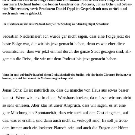
Gärt­ne­rei Dechant haben die bei­den Gesich­ter des Pod­casts, Jonas Ochs und Sebas­
ti­an Nie­der­mai­er, sowie Pro­du­zent Dani­el Oppl im Gespräch mit uns zurück und
auch nach vor­ne geblickt.
Im Rück­blick auf das ers­te Pod­cast-Jahr, wel­che Sen­dung war dein High­light, Sebastian?
Sebas­ti­an Nie­der­mai­er: Ich wür­de gar nicht sagen, dass eine Fol­ge jetzt die
bes­te Fol­ge war, die wir bis jetzt gemacht haben, denn es war eher die­se
Gesamt­schau, dass wir jetzt ein­mal durch die gan­ze Stadt gezo­gen sind, all­
ge­mein die Rei­se, die wir mit dem Pod­cast bis jetzt gemacht haben.
Wenn ihr euch auf den Pod­cast bei einem Dreh außer­halb des Stu­di­os, wie hier in der Gärt­ne­rei Dechant, vor­
be­rei­tet, wie viel Zeit nimmt die Vor­be­rei­tung in Anspruch?
Jonas Ochs: Es ist natür­lich so, dass du man­che von Haus aus etwas bes­ser
kennst. Wenn wir jetzt in einem Wirts­haus hocken, da müs­sen wir uns nicht
so sehr ein­le­sen. Aber klar ist unser Anspruch, dass wir sagen, es ist eine
gute Mischung aus Spon­ta­nei­tät, dass wir auch auf den Gast ein­ge­hen, auf
das, was er erzählt, und dann auch nicht zu ver­kopft sind. Es soll ja trotz­
dem immer auch ein locke­rer Plausch sein und auch die Fra­gen der Hörer