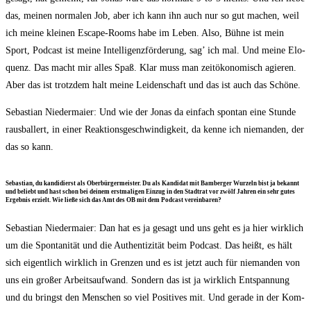
das, mei­nen nor­ma­len Job, aber ich kann ihn auch nur so gut machen, weil
ich mei­ne klei­nen Escape-Rooms habe im Leben. Also, Büh­ne ist mein
Sport, Pod­cast ist mei­ne Intel­li­genz­för­de­rung, sag’ ich mal. Und mei­ne Elo­
quenz. Das macht mir alles Spaß. Klar muss man zeit­öko­no­misch agie­ren.
Aber das ist trotz­dem halt mei­ne Lei­den­schaft und das ist auch das Schöne.
Sebas­ti­an Nie­der­mai­er: Und wie der Jonas da ein­fach spon­tan eine Stun­de
raus­bal­lert, in einer Reak­ti­ons­ge­schwin­dig­keit, da ken­ne ich nie­man­den, der
das so kann.
Sebas­ti­an, du kan­di­dierst als Ober­bür­ger­meis­ter. Du als Kan­di­dat mit Bam­ber­ger Wur­zeln bist ja bekannt
und beliebt und hast schon bei dei­nem erst­ma­li­gen Ein­zug in den Stadt­rat vor zwölf Jah­ren ein sehr gutes
Ergeb­nis erzielt. Wie lie­ße sich das Amt des OB mit dem Pod­cast vereinbaren?
Sebas­ti­an Nie­der­mai­er: Dan hat es ja gesagt und uns geht es ja hier wirk­lich
um die Spon­ta­ni­tät und die Authen­ti­zi­tät beim Pod­cast. Das heißt, es hält
sich eigent­lich wirk­lich in Gren­zen und es ist jetzt auch für nie­man­den von
uns ein gro­ßer Arbeits­auf­wand. Son­dern das ist ja wirk­lich Ent­span­nung
und du bringst den Men­schen so viel Posi­ti­ves mit. Und gera­de in der Kom­