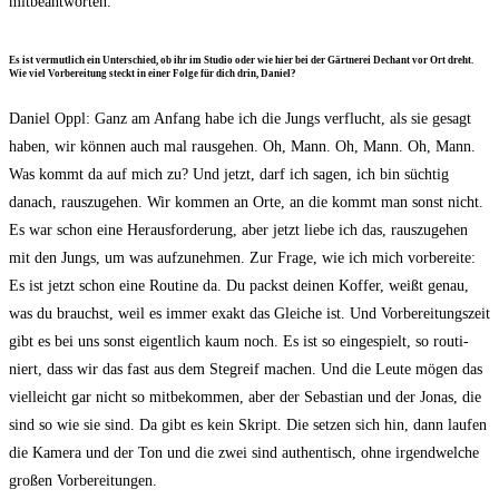
mitbeantworten.
Es ist ver­mut­lich ein Unter­schied, ob ihr im Stu­dio oder wie hier bei der Gärt­ne­rei Dechant vor Ort dreht.
Wie viel Vor­be­rei­tung steckt in einer Fol­ge für dich drin, Daniel?
Dani­el Oppl: Ganz am Anfang habe ich die Jungs ver­flucht, als sie gesagt
haben, wir kön­nen auch mal raus­ge­hen. Oh, Mann. Oh, Mann. Oh, Mann.
Was kommt da auf mich zu? Und jetzt, darf ich sagen, ich bin süch­tig
danach, raus­zu­ge­hen. Wir kom­men an Orte, an die kommt man sonst nicht.
Es war schon eine Her­aus­for­de­rung, aber jetzt lie­be ich das, raus­zu­ge­hen
mit den Jungs, um was auf­zu­neh­men. Zur Fra­ge, wie ich mich vor­be­rei­te:
Es ist jetzt schon eine Rou­ti­ne da. Du packst dei­nen Kof­fer, weißt genau,
was du brauchst, weil es immer exakt das Glei­che ist. Und Vor­be­rei­tungs­zeit
gibt es bei uns sonst eigent­lich kaum noch. Es ist so ein­ge­spielt, so rou­ti­
niert, dass wir das fast aus dem Steg­reif machen. Und die Leu­te mögen das
viel­leicht gar nicht so mit­be­kom­men, aber der Sebas­ti­an und der Jonas, die
sind so wie sie sind. Da gibt es kein Skript. Die set­zen sich hin, dann lau­fen
die Kame­ra und der Ton und die zwei sind authen­tisch, ohne irgend­wel­che
gro­ßen Vorbereitungen.