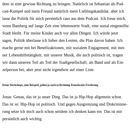
dem in eine gewis­se Rich­tung zu brin­gen. Natür­lich ist Sebas­ti­an als Pod­
cast-Kum­pel und mein Freund natür­lich mein Lieb­lings­kan­di­dat, aber ich
las­se die Poli­tik für mich per­sön­lich raus aus dem Pod­cast. Ich freue mich,
wenn Bam­berg auf lan­ge Zeit eine lebens­wer­te Stadt, eine sozi­al ein­ge­stell­te
Stadt bleibt. Für mei­ne Kin­der auch vor allen Din­gen. Ich wür­de jetzt
sagen, Poli­tik über­las­se ich lie­ber den Leu­ten, die Plan davon haben. Ich
mache ger­ne mit bei Bene­fiz­ak­tio­nen, mit sozia­lem Enga­ge­ment, mit mei­
ner Lebens­hil­fe­tä­tig­keit, mit unse­rer Musik, die auch poli­tisch ist, tra­gen
wir dann unse­ren Teil als Teil der Stadt­ge­sell­schaft, als Band und als Ein­
zel­per­son bei, aber jetzt nicht irgend­wie auf einer Liste.
Dei­ne Work­shops, zum Bei­spiel, gehen ja auch in Rich­tung Demokratie-Förderung.
Jonas: Genau, das ist ja unser Ding. Das ist ja Hip-Hop all­ge­mein schon.
Das ist so: Hip-Hop ist poli­tisch. Und gegen Aus­gren­zung und Dis­kri­mi­nie­
rung set­ze ich mich auch schon seit­dem ich den­ken kann ein. Das ist mir
per­sön­lich auch wichtig.