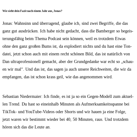
Wie sieht dein Fazit nach einem Jahr aus, Jonas?
Jonas: Wahn­sinn und über­ra­gend, glau­be ich, sind zwei Begrif­fe, die das
ganz gut aus­drü­cken. Ich habe nicht gedacht, dass die Bam­ber­ger so begeis­
te­rungs­fä­hig beim The­ma Pod­cast sein kön­nen, weil es trotz­dem Etwas
ohne den ganz gro­ßen Bums ist, da explo­diert nichts und du hast eine Ton­
da­tei, jetzt schon auch mit einem recht schö­nen Bild, das ist natür­lich von
Dan ultra­pro­fes­sio­nell gemacht, aber der Grund­ge­dan­ke war echt so „schau­
en wir mal“. Und das ist, das sagen ja auch unse­re Reich­wei­ten, die wir da
emp­fan­gen, das ist schon krass geil, wie das ange­nom­men wird.
Sebas­ti­an Nie­der­mai­er: Ich fin­de, es ist ja so ein Gegen-Modell zum aktu­el­
len Trend. Du hast so ein­ein­halb Minu­ten als Auf­merk­sam­keits­span­ne bei
Tik­Tok- und You­Tube-Vide­os oder Shorts und wir hau­en ja eine Fol­ge,
jetzt waren wir bestimmt wie­der bei 40, 50 Minu­ten, raus. Und trotz­dem
hören sich das die Leu­te an.