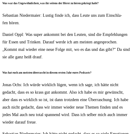
Was war das Unge­wöhn­lichs­te, was ihr sei­tens der Hörer zu hören gekriegt habt?
Sebas­ti­an Nie­der­mai­er: Lus­tig fin­de ich, dass Leu­te uns zum Ein­schla­
fen hören.
Dani­el Oppl: Was super ankommt bei den Leu­ten, sind die Emp­feh­lun­gen
für Essen und Trin­ken. Dar­auf wer­de ich am meis­ten ange­spro­chen.
„Kommt mal wie­der eine neue Fol­ge mit, wo es das und das gibt?“ Da sind
sie alle ganz heiß drauf.
Was hat euch am meis­ten über­rascht in die­sem ers­ten Jahr eures Podcasts?
Jonas Ochs: Ich wür­de wirk­lich lügen, wenn ich sage, ich hät­te nicht
gedacht, dass es so krass gut ankommt. Also ich habe es mir gewünscht,
aber dass es wirk­lich so ist, ist dann trotz­dem eine Über­ra­schung. Ich habe
auch nicht gedacht, dass wir immer wie­der neue The­men fin­den und es
jedes Mal auch neu total span­nend wird. Dass ich sel­ber mich auch immer
wie­der dar­auf freue.
Sebas­ti­an Nie­der­mai­er: Ich hät­te nicht gedacht, dass es so vie­le Emo­tio­nen