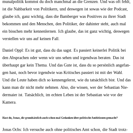
mu­nal­po­li­tik kommst du doch manch­mal an die Gren­zen. Und was oft fehlt,
ist die Nah­bar­keit von Poli­ti­kern, und des­we­gen ist sowas wie der Pod­cast,
glau­be ich, ganz wich­tig, dass die Bam­ber­ger was Posi­ti­ves zu ihrer Stadt
bekom­men und den Men­schen, den Poli­ti­ker, der dahin­ter steht, auch mal
ein biss­chen mehr ken­nen­ler­nen. Ich glau­be, das ist ganz wich­tig, des­we­gen
ver­stel­len wir uns auf kei­nen Fall.
Dani­el Oppl: Es ist gut, dass du das sagst. Es pas­siert kei­ner­lei Poli­tik bei
den Abspra­chen oder wenn wir uns sehen und irgend­was bera­ten. Das ist
über­haupt gar kein The­ma. Und das Gute ist, dass du so per­sön­lich ange­fan­
gen hast, noch bevor irgend­wie was Kri­ti­sches pas­siert ist mit der Wahl.
Und die Leu­te haben dich so ken­nen­ge­lernt, wie du tat­säch­lich bist. Und das
kann man dir nicht mehr neh­men. Also, die wis­sen, wer der Sebas­ti­an Nie­
der­mai­er ist. Tat­säch­lich, im ech­ten Leben ist der Sebas­ti­an wie vor der
Kamera.
Hast du, Jonas, dir grund­sätz­lich auch schon mal Gedan­ken über poli­ti­sche Ambi­tio­nen gemacht?
Jonas Ochs: Ich ver­su­che auch ohne poli­ti­sches Amt schon, die Stadt trotz­