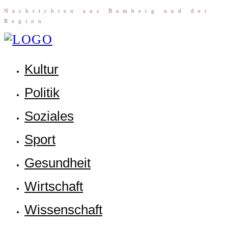
Nach­rich­ten aus Bam­berg und der
Region
Kul­tur
Poli­tik
Sozia­les
Sport
Gesund­heit
Wirt­schaft
Wis­sen­schaft