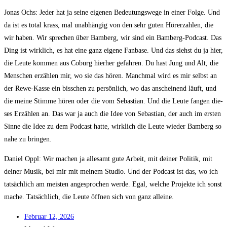
Jonas Ochs: Jeder hat ja sei­ne eige­nen Bedeu­tungs­we­ge in einer Fol­ge. Und
da ist es total krass, mal unab­hän­gig von den sehr guten Hörer­zah­len, die
wir haben. Wir spre­chen über Bam­berg, wir sind ein Bam­berg-Pod­cast. Das
Ding ist wirk­lich, es hat eine ganz eige­ne Fan­ba­se. Und das siehst du ja hier,
die Leu­te kom­men aus Coburg hier­her gefah­ren. Du hast Jung und Alt, die
Men­schen erzäh­len mir, wo sie das hören. Manch­mal wird es mir selbst an
der Rewe-Kas­se ein biss­chen zu per­sön­lich, wo das anschei­nend läuft, und
die mei­ne Stim­me hören oder die vom Sebas­ti­an. Und die Leu­te fan­gen die­
ses Erzäh­len an. Das war ja auch die Idee von Sebas­ti­an, der auch im ers­ten
Sin­ne die Idee zu dem Pod­cast hat­te, wirk­lich die Leu­te wie­der Bam­berg so
nahe zu bringen.
Dani­el Oppl: Wir machen ja alle­samt gute Arbeit, mit dei­ner Poli­tik, mit
dei­ner Musik, bei mir mit mei­nem Stu­dio. Und der Pod­cast ist das, wo ich
tat­säch­lich am meis­ten ange­spro­chen wer­de. Egal, wel­che Pro­jek­te ich sonst
mache. Tat­säch­lich, die Leu­te öff­nen sich von ganz alleine.
Febru­ar 12, 2026