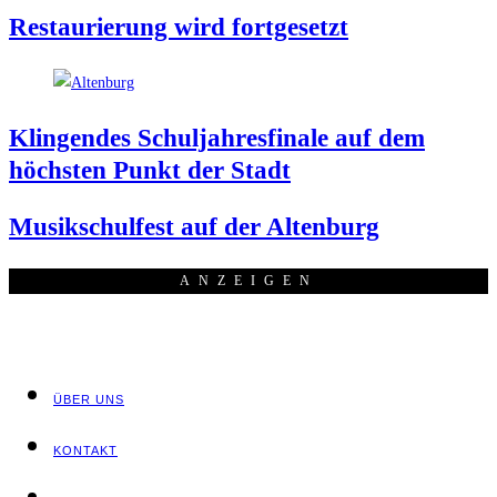
Restau­rie­rung wird fortgesetzt
Klin­gen­des Schul­jah­res­fi­na­le auf dem
höchs­ten Punkt der Stadt
Musik­schul­fest auf der Altenburg
ANZEI­GEN
ÜBER UNS
KON­TAKT