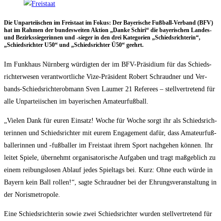
Die Unpar­tei­ischen im Frei­staat im Fokus: Der Baye­ri­sche Fuß­ball-Ver­band (BFV)
hat im Rah­men der bun­des­wei­ten Akti­on „Dan­ke Schi­ri“ die baye­ri­schen Lan­des-
und Bezirks­sie­ge­rin­nen und ‑sie­ger in den drei Kate­go­rien „Schieds­rich­te­rin“,
„Schieds­rich­ter U50“ und „Schieds­rich­ter Ü50“ geehrt.
Im Funk­haus Nürn­berg wür­dig­ten der im BFV-Prä­si­di­um für das Schieds­
rich­ter­we­sen ver­ant­wort­li­che Vize-Prä­si­dent Robert Schraud­ner und Ver­
bands-Schieds­richt­er­ob­mann Sven Lau­mer 21 Refe­rees – stell­ver­tre­tend für
alle Unpar­tei­ischen im baye­ri­schen Amateurfußball.
„Vie­len Dank für euren Ein­satz! Woche für Woche sorgt ihr als Schieds­rich­
te­rin­nen und Schieds­rich­ter mit eurem Enga­ge­ment dafür, dass Ama­teur­fuß­
bal­le­rin­nen und ‑fuß­bal­ler im Frei­staat ihrem Sport nach­ge­hen kön­nen. Ihr
lei­tet Spie­le, über­nehmt orga­ni­sa­to­ri­sche Auf­ga­ben und tragt maß­geb­lich zu
einem rei­bungs­lo­sen Ablauf jedes Spiel­tags bei. Kurz: Ohne euch wür­de in
Bay­ern kein Ball rol­len!“, sag­te Schraud­ner bei der Ehrungs­ver­an­stal­tung in
der Norismetropole.
Eine Schieds­rich­te­rin sowie zwei Schieds­rich­ter wur­den stell­ver­tre­tend für