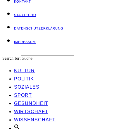
KON­TAKT
STADT­ECHO
DATEN­SCHUTZ­ER­KLÄ­RUNG
IMPRES­SUM
Search for:
KUL­TUR
POLI­TIK
SOZIA­LES
SPORT
GESUND­HEIT
WIRT­SCHAFT
WIS­SEN­SCHAFT