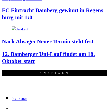
FC Ein­tracht Bam­berg gewinnt in Regens­
burg mit 1:0
Nach Absa­ge: Neu­er Ter­min steht fest
12. Bam­ber­ger Uni-Lauf fin­det am 18.
Okto­ber statt
ANZEI­GEN
ÜBER UNS