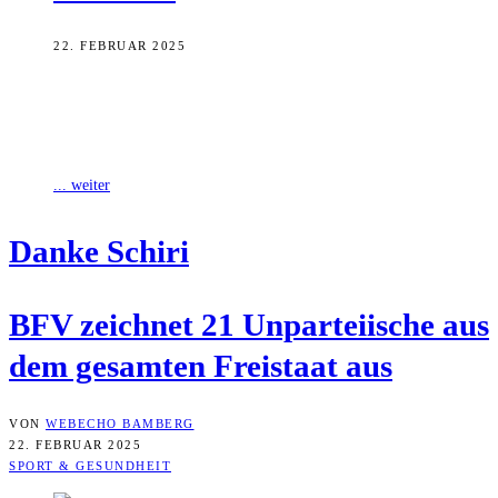
22. FEBRUAR 2025
Die Unparteiischen im Freistaat im Fokus: Der Bayerische Fußball-
Verband (BFV) hat im Rahmen der bundesweiten Aktion „Danke
Schiri“ die bayerischen Landes- und
... weiter
Dan­ke Schiri
BFV zeich­net 21 Unpar­tei­ische aus
dem gesam­ten Frei­staat aus
VON
WEBECHO BAMBERG
22. FEBRUAR 2025
SPORT & GESUNDHEIT