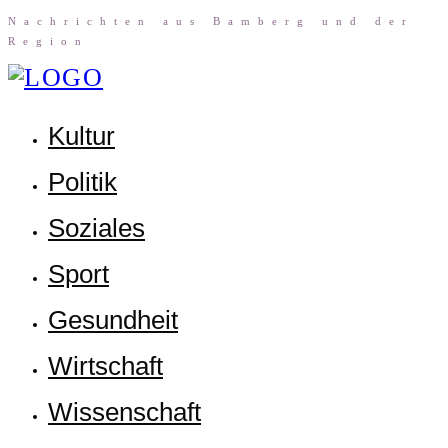
Nach­rich­ten aus Bam­berg und der
Region
Kul­tur
Poli­tik
Sozia­les
Sport
Gesund­heit
Wirt­schaft
Wis­sen­schaft