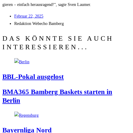
gie­ren – ein­fach her­aus­ra­gend!“, sag­te Sven Laumer.
Febru­ar 22, 2025
Redak­ti­on
Web­echo Bamberg
DAS KÖNNTE SIE AUCH
INTERESSIEREN...
BBL-Pokal aus­ge­lost
BMA365 Bam­berg Bas­kets star­ten in
Berlin
Bay­ern­li­ga Nord