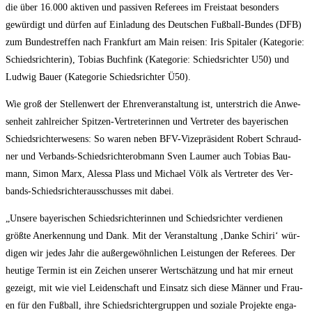
die über 16.000 akti­ven und pas­si­ven Refe­rees im Frei­staat beson­ders
gewür­digt und dür­fen auf Ein­la­dung des Deut­schen Fuß­ball-Bun­des (DFB)
zum Bun­des­tref­fen nach Frank­furt am Main rei­sen: Iris Spi­ta­ler (Kate­go­rie:
Schieds­rich­te­rin), Tobi­as Buch­fink (Kate­go­rie: Schieds­rich­ter U50) und
Lud­wig Bau­er (Kate­go­rie Schieds­rich­ter Ü50).
Wie groß der Stel­len­wert der Ehren­ver­an­stal­tung ist, unter­strich die Anwe­
sen­heit zahl­rei­cher Spit­zen-Ver­tre­te­rin­nen und Ver­tre­ter des baye­ri­schen
Schieds­rich­ter­we­sens: So waren neben BFV-Vize­prä­si­dent Robert Schraud­
ner und Ver­bands-Schieds­richt­er­ob­mann Sven Lau­mer auch Tobi­as Bau­
mann, Simon Marx, Ales­sa Plass und Micha­el Völk als Ver­tre­ter des Ver­
bands-Schieds­rich­ter­aus­schus­ses mit dabei.
„Unse­re baye­ri­schen Schieds­rich­te­rin­nen und Schieds­rich­ter ver­die­nen
größ­te Aner­ken­nung und Dank. Mit der Ver­an­stal­tung ‚Dan­ke Schi­ri‘ wür­
di­gen wir jedes Jahr die außer­ge­wöhn­li­chen Leis­tun­gen der Refe­rees. Der
heu­ti­ge Ter­min ist ein Zei­chen unse­rer Wert­schät­zung und hat mir erneut
gezeigt, mit wie viel Lei­den­schaft und Ein­satz sich die­se Män­ner und Frau­
en für den Fuß­ball, ihre Schieds­rich­ter­grup­pen und sozia­le Pro­jek­te enga­