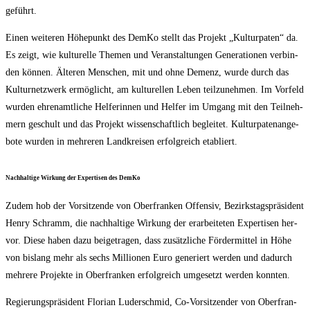
geführt.
Einen wei­te­ren Höhe­punkt des Dem­Ko stellt das Pro­jekt „Kul­tur­pa­ten“ da.
Es zeigt, wie kul­tu­rel­le The­men und Ver­an­stal­tun­gen Gene­ra­tio­nen ver­bin­
den kön­nen. Älte­ren Men­schen, mit und ohne Demenz, wur­de durch das
Kul­tur­netz­werk ermög­licht, am kul­tu­rel­len Leben teil­zu­neh­men. Im Vor­feld
wur­den ehren­amt­li­che Hel­fe­rin­nen und Hel­fer im Umgang mit den Teil­neh­
mern geschult und das Pro­jekt wis­sen­schaft­lich beglei­tet. Kul­tur­pa­ten­an­ge­
bo­te wur­den in meh­re­ren Land­krei­sen erfolg­reich etabliert.
Nach­hal­ti­ge Wir­kung der Exper­ti­sen des DemKo
Zudem hob der Vor­sit­zen­de von Ober­fran­ken Offen­siv, Bezirks­tags­prä­si­dent
Hen­ry Schramm, die nach­hal­ti­ge Wir­kung der erar­bei­te­ten Exper­ti­sen her­
vor. Die­se haben dazu bei­getra­gen, dass zusätz­li­che För­der­mit­tel in Höhe
von bis­lang mehr als sechs Mil­lio­nen Euro gene­riert wer­den und dadurch
meh­re­re Pro­jek­te in Ober­fran­ken erfolg­reich umge­setzt wer­den konnten.
Regie­rungs­prä­si­dent Flo­ri­an Luder­schmid, Co-Vor­sit­zen­der von Ober­fran­