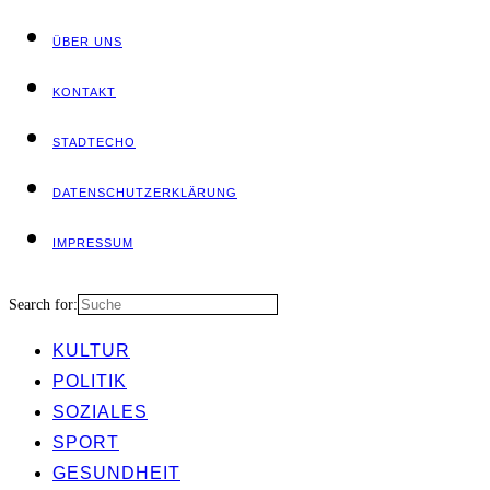
ÜBER UNS
KON­TAKT
STADT­ECHO
DATEN­SCHUTZ­ER­KLÄ­RUNG
IMPRES­SUM
Search for:
KUL­TUR
POLI­TIK
SOZIA­LES
SPORT
GESUND­HEIT