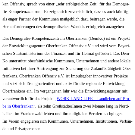
ken Offen­siv, sprach von einer „sehr erfolg­rei­chen Zeit“ für das Demo­gra­
fie-Kom­pe­tenz­zen­trum. Er zeig­te sich zuver­sicht­lich, dass es auch künf­tig
als enger Part­ner der Kom­mu­nen maß­geb­lich dazu bei­tra­gen wer­de, die
Her­aus­for­de­run­gen des demo­gra­fi­schen Wan­dels erfolg­reich anzugehen.
Das Demo­gra­fie-Kom­pe­tenz­zen­trum Ober­fran­ken (Dem­Ko) ist ein Pro­jekt
der Ent­wick­lungs­agen­tur Ober­fran­ken Offen­siv e.V. und wird vom Baye­ri­
schen Staats­mi­nis­te­ri­um der Finan­zen und für Hei­mat geför­dert. Das Dem­
Ko unter­stützt ober­frän­ki­sche Kom­mu­nen, Unter­neh­men und ande­re loka­le
Initia­ti­ven bei ihrer Anstren­gung zur Siche­rung der Zukunfts­fä­hig­keit Ober­
fran­kens. Ober­fran­ken Offen­siv e.V. ist Impuls­ge­ber inno­va­ti­ver Pro­jek­te
und setzt sich lösungs­ori­en­tiert und aktiv für die regio­na­le Ent­wick­lung
Ober­fran­kens ein. Im ver­gan­ge­nen Jahr war die Ent­wick­lungs­agen­tur mit
ver­ant­wort­lich für das Pro­jekt
„WORK.LAND.LIFE – Land­le­ben auf Pro­
be in Ober­fran­ken“
, als zehn Groß­städ­te­rIn­nen zwei Mona­te lang in Nord­
hal­ben im Fran­ken­wald leb­ten und ihren digi­ta­len Beru­fen nach­gin­gen.
Im Ver­ein enga­gie­ren sich Kom­mu­nen, Unter­neh­men, Insti­tu­tio­nen, Ver­bän­
de und Privatpersonen.