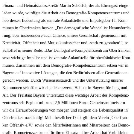
Finanz- und Hei­mat­staats­se­kre­tär Mar­tin Schöf­fel, der als Ehren­gast ein­ge­
la­den wur­de, wür­dig­te die Arbeit des Demo­gra­fie-Kom­pe­tenz­zen­trums und
hob des­sen Bedeu­tung als zen­tra­le Anlauf­stel­le und Impuls­ge­ber für Kom­
mu­nen in Ober­fran­ken her­vor. „Der demo­gra­fi­sche Wan­del ist Her­aus­for­de­
rung, aber ins­be­son­de­re auch Chan­ce, unse­re Gesell­schaft gemein­sam mit
Krea­ti­vi­tät, Offen­heit und Mut zukunfts­si­cher und ‑stark zu gestal­ten!“, so
Schöf­fel in sei­ner Rede. „Das Demo­gra­fie-Kom­pe­tenz­zen­trum Ober­fran­ken
setzt wich­ti­ge Impul­se und ist zen­tra­le Anlauf­stel­le für ober­frän­ki­sche Kom­
mu­nen. Zusam­men mit dem Demo­gra­fie-Kom­pe­tenz­zen­trum set­zen wir in
Bay­ern auf inno­va­ti­ve Lösun­gen, die den Bedürf­nis­sen aller Gene­ra­tio­nen
gerecht wer­den. Durch Wis­sens­aus­tausch und die Unter­stüt­zung unse­rer
Kom­mu­nen schaf­fen wir eine lebens­wer­te Hei­mat in Bay­ern für Jung und
Alt. Der Frei­staat Bay­ern unter­stützt die­se wich­ti­ge Arbeit des Kom­pe­tenz­
zen­trums seit Beginn mit rund 2,5 Mil­lio­nen Euro. Gemein­sam meis­tern
wir die Her­aus­for­de­run­gen von mor­gen und stei­gern die Lebens­qua­li­tät in
Ober­fran­ken nach­hal­tig! Mein herz­li­cher Dank gilt dem Ver­ein ‚Ober­fran­
ken Offen­siv e.V.‘ sowie den Mit­ar­bei­te­rin­nen und Mit­ar­bei­tern des Demo­
gra­fie-Kom­pe­tenz­zen­trums für ihren Ein­satz – Ihre Arbeit hat Vor­bild­cha­