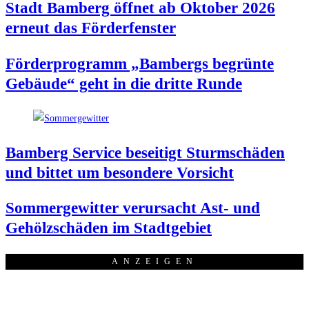
Stadt Bam­berg öff­net ab Okto­ber 2026
erneut das Förderfenster
För­der­pro­gramm „Bam­bergs begrün­te
Gebäu­de“ geht in die drit­te Runde
Bam­berg Ser­vice besei­tigt Sturm­schä­den
und bit­tet um beson­de­re Vorsicht
Som­mer­ge­wit­ter ver­ur­sacht Ast- und
Gehölz­schä­den im Stadtgebiet
ANZEI­GEN