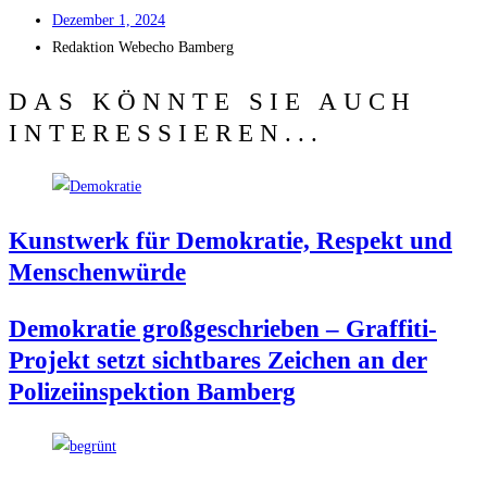
Dezem­ber 1, 2024
Redak­ti­on
Web­echo Bamberg
DAS KÖNNTE SIE AUCH
INTERESSIEREN...
Kunst­werk für Demo­kra­tie, Respekt und
Menschenwürde
Demo­kra­tie groß­ge­schrie­ben – Graf­fi­ti-
Pro­jekt setzt sicht­ba­res Zei­chen an der
Poli­zei­in­spek­ti­on Bamberg