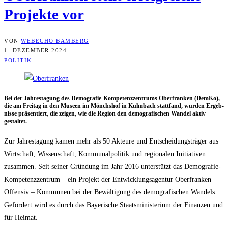
Pro­jek­te vor
VON
WEBECHO BAMBERG
1. DEZEMBER 2024
POLITIK
Bei der Jah­res­ta­gung des Demo­gra­fie-Kom­pe­tenz­zen­trums Ober­fran­ken (Dem­Ko),
die am Frei­tag in den Muse­en im Mönchs­hof in Kulm­bach statt­fand, wur­den Ergeb­
nis­se prä­sen­tiert, die zei­gen, wie die Regi­on den demo­gra­fi­schen Wan­del aktiv
gestaltet.
Zur Jah­res­ta­gung kamen mehr als 50 Akteu­re und Ent­schei­dungs­trä­ger aus
Wirt­schaft, Wis­sen­schaft, Kom­mu­nal­po­li­tik und regio­na­len Initia­ti­ven
zusam­men. Seit sei­ner Grün­dung im Jahr 2016 unter­stützt das Demo­gra­fie-
Kom­pe­tenz­zen­trum – ein Pro­jekt der Ent­wick­lungs­agen­tur Ober­fran­ken
Offen­siv – Kom­mu­nen bei der Bewäl­ti­gung des demo­gra­fi­schen Wan­dels.
Geför­dert wird es durch das Baye­ri­sche Staats­mi­nis­te­ri­um der Finan­zen und
für Heimat.