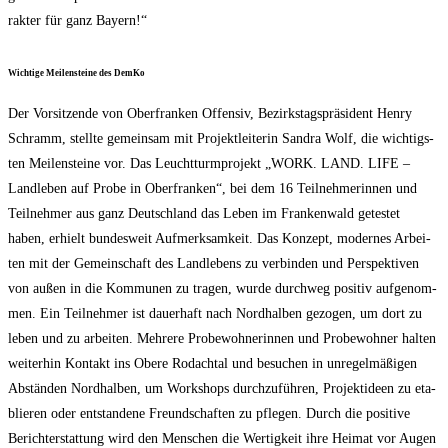
rak­ter für ganz Bayern!“
Wich­ti­ge Mei­len­stei­ne des DemKo
Der Vor­sit­zen­de von Ober­fran­ken Offen­siv, Bezirks­tags­prä­si­dent Hen­ry
Schramm, stell­te gemein­sam mit Pro­jekt­lei­te­rin San­dra Wolf, die wich­tigs­
ten Mei­len­stei­ne vor. Das Leucht­turm­pro­jekt „WORK. LAND. LIFE –
Land­le­ben auf Pro­be in Ober­fran­ken“, bei dem 16 Teil­neh­me­rin­nen und
Teil­neh­mer aus ganz Deutsch­land das Leben im Fran­ken­wald getes­tet
haben, erhielt bun­des­weit Auf­merk­sam­keit. Das Kon­zept, moder­nes Arbei­
ten mit der Gemein­schaft des Land­le­bens zu ver­bin­den und Per­spek­ti­ven
von außen in die Kom­mu­nen zu tra­gen, wur­de durch­weg posi­tiv auf­ge­nom­
men. Ein Teil­neh­mer ist dau­er­haft nach Nord­hal­ben gezo­gen, um dort zu
leben und zu arbei­ten. Meh­re­re Pro­be­woh­ne­rin­nen und Pro­be­woh­ner hal­ten
wei­ter­hin Kon­takt ins Obe­re Rodach­tal und besu­chen in unre­gel­mä­ßi­gen
Abstän­den Nord­hal­ben, um Work­shops durch­zu­füh­ren, Pro­jekt­ideen zu eta­
blie­ren oder ent­stan­de­ne Freund­schaf­ten zu pfle­gen. Durch die posi­ti­ve
Bericht­erstat­tung wird den Men­schen die Wer­tig­keit ihre Hei­mat vor Augen