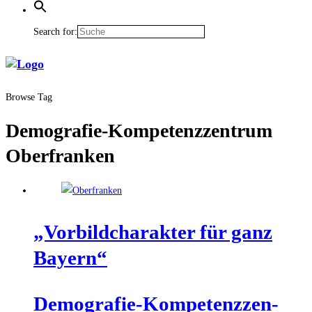
Search for:
Browse Tag
Demografie-Kompetenzzentrum
Oberfranken
„Vor­bild­cha­rak­ter für ganz
Bayern“
Demo­gra­fie-Kom­pe­tenz­zen­