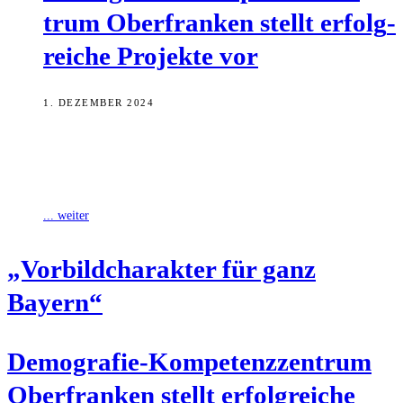
trum Ober­fran­ken stellt erfolg­
rei­che Pro­jek­te vor
1. DEZEMBER 2024
Bei der Jahrestagung des Demografie-Kompetenzzentrums
Oberfranken (DemKo), die am Freitag in den Museen im Mönchshof
in Kulmbach stattfand, wurden Ergebnisse präsentiert, die
... weiter
„Vor­bild­cha­rak­ter für ganz
Bayern“
Demo­gra­fie-Kom­pe­tenz­zen­trum
Ober­fran­ken stellt erfolg­rei­che