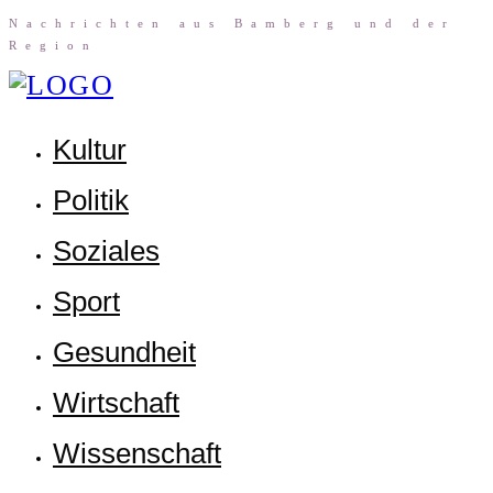
Nach­rich­ten aus Bam­berg und der
Region
Kul­tur
Poli­tik
Sozia­les
Sport
Gesund­heit
Wirt­schaft
Wis­sen­schaft