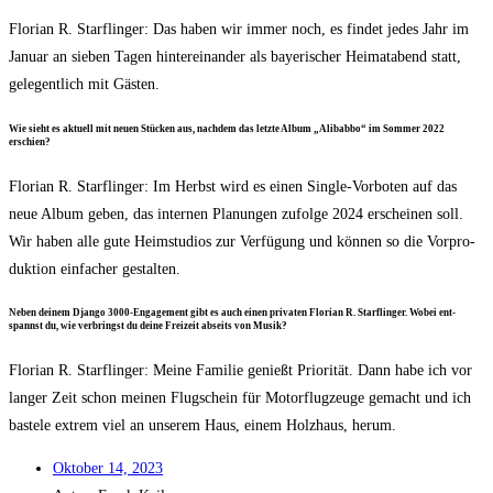
Flo­ri­an R. Starf­lin­ger: Das haben wir immer noch, es fin­det jedes Jahr im
Janu­ar an sie­ben Tagen hin­ter­ein­an­der als baye­ri­scher Hei­mat­abend statt,
gele­gent­lich mit Gästen.
Wie sieht es aktu­ell mit neu­en Stü­cken aus, nach­dem das letz­te Album „Ali­bab­bo“ im Som­mer 2022
erschien?
Flo­ri­an R. Starf­lin­ger: Im Herbst wird es einen Sin­gle-Vor­bo­ten auf das
neue Album geben, das inter­nen Pla­nun­gen zufol­ge 2024 erschei­nen soll.
Wir haben alle gute Heim­stu­di­os zur Ver­fü­gung und kön­nen so die Vor­pro­
duk­ti­on ein­fa­cher gestalten.
Neben dei­nem Djan­go 3000-Enga­ge­ment gibt es auch einen pri­va­ten Flo­ri­an R. Starf­lin­ger. Wobei ent­
spannst du, wie ver­bringst du dei­ne Frei­zeit abseits von Musik?
Flo­ri­an R. Starf­lin­ger: Mei­ne Fami­lie genießt Prio­ri­tät. Dann habe ich vor
lan­ger Zeit schon mei­nen Flug­schein für Motor­flug­zeu­ge gemacht und ich
bas­te­le extrem viel an unse­rem Haus, einem Holz­haus, herum.
Okto­ber 14, 2023