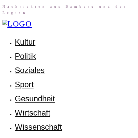
Nach­rich­ten aus Bam­berg und der
Region
Kul­tur
Poli­tik
Sozia­les
Sport
Gesund­heit
Wirt­schaft
Wis­sen­schaft