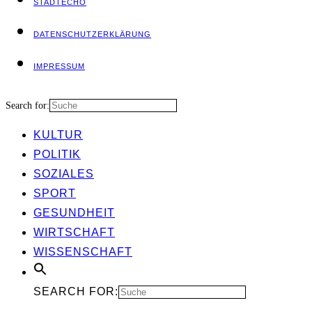
STADT­ECHO
DATEN­SCHUTZ­ER­KLÄ­RUNG
IMPRES­SUM
Search for:
KUL­TUR
POLI­TIK
SOZIA­LES
SPORT
GESUND­HEIT
WIRT­SCHAFT
WIS­SEN­SCHAFT
SEARCH FOR: