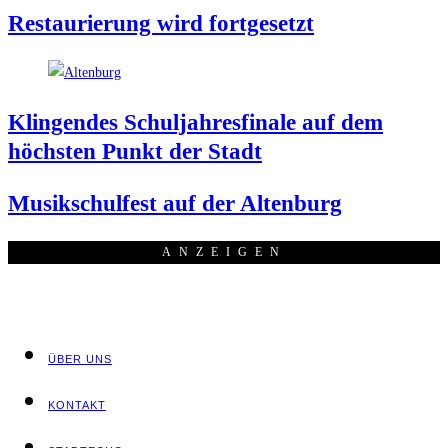
Restau­rie­rung wird fortgesetzt
Klin­gen­des Schul­jah­res­fi­na­le auf dem
höchs­ten Punkt der Stadt
Musik­schul­fest auf der Altenburg
ANZEI­GEN
ÜBER UNS
KON­TAKT