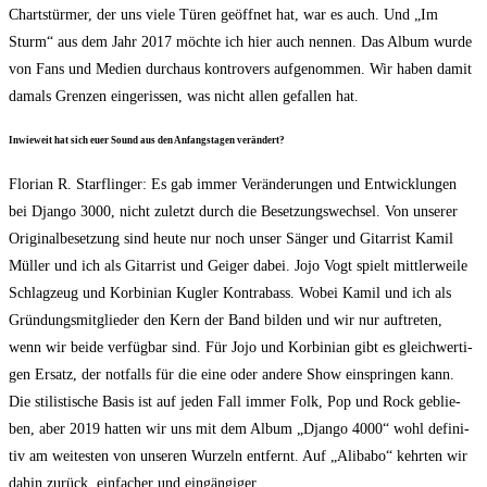
Chart­stür­mer, der uns vie­le Türen geöff­net hat, war es auch. Und „Im
Sturm“ aus dem Jahr 2017 möch­te ich hier auch nen­nen. Das Album wur­de
von Fans und Medi­en durch­aus kon­tro­vers auf­ge­nom­men. Wir haben damit
damals Gren­zen ein­ge­ris­sen, was nicht allen gefal­len hat.
Inwie­weit hat sich euer Sound aus den Anfangs­ta­gen verändert?
Flo­ri­an R. Starf­lin­ger: Es gab immer Ver­än­de­run­gen und Ent­wick­lun­gen
bei Djan­go 3000, nicht zuletzt durch die Beset­zungs­wech­sel. Von unse­rer
Ori­gi­nal­be­set­zung sind heu­te nur noch unser Sän­ger und Gitar­rist Kamil
Mül­ler und ich als Gitar­rist und Gei­ger dabei. Jojo Vogt spielt mitt­ler­wei­le
Schlag­zeug und Kor­bi­ni­an Kug­ler Kon­tra­bass. Wobei Kamil und ich als
Grün­dungs­mit­glie­der den Kern der Band bil­den und wir nur auf­tre­ten,
wenn wir bei­de ver­füg­bar sind. Für Jojo und Kor­bi­ni­an gibt es gleich­wer­ti­
gen Ersatz, der not­falls für die eine oder ande­re Show ein­sprin­gen kann.
Die sti­lis­ti­sche Basis ist auf jeden Fall immer Folk, Pop und Rock geblie­
ben, aber 2019 hat­ten wir uns mit dem Album „Djan­go 4000“ wohl defi­ni­
tiv am wei­tes­ten von unse­ren Wur­zeln ent­fernt. Auf „Ali­b­abo“ kehr­ten wir
dahin zurück, ein­fa­cher und eingängiger.