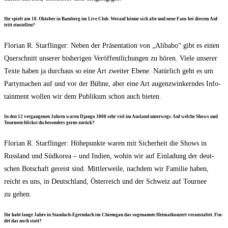
Ihr spielt am 18. Okto­ber in Bam­berg im Live Club. Wor­auf kön­ne sich alte und neue Fans bei die­sem Auf­
tritt einstellen?
Flo­ri­an R. Starf­lin­ger: Neben der Prä­sen­ta­ti­on von „Ali­b­abo“ gibt es einen
Quer­schnitt unse­rer bis­he­ri­gen Ver­öf­fent­li­chun­gen zu hören. Vie­le unse­rer
Tex­te haben ja durch­aus so eine Art zwei­ter Ebe­ne. Natür­lich geht es um
Par­ty­ma­chen auf und vor der Büh­ne, aber eine Art augen­zwin­kern­des Info­
tain­ment wol­len wir dem Publi­kum schon auch bieten.
In den 12 ver­gan­ge­nen Jah­ren waren Djan­go 3000 sehr viel im Aus­land unter­wegs. Auf wel­che Shows und
Tour­neen blickst du beson­ders ger­ne zurück?
Flo­ri­an R. Starf­lin­ger: Höhe­punk­te waren mit Sicher­heit die Shows in
Russ­land und Süd­ko­rea – und Indi­en, wohin wir auf Ein­la­dung der deut­
schen Bot­schaft gereist sind. Mitt­ler­wei­le, nach­dem wir Fami­lie haben,
reicht es uns, in Deutsch­land, Öster­reich und der Schweiz auf Tour­nee
zu gehen.
Ihr habt lan­ge Jah­re in Stau­dach-Egerndach im Chiem­gau das soge­nann­te Hei­mat­kon­zert ver­an­stal­tet. Fin­
det das noch statt?