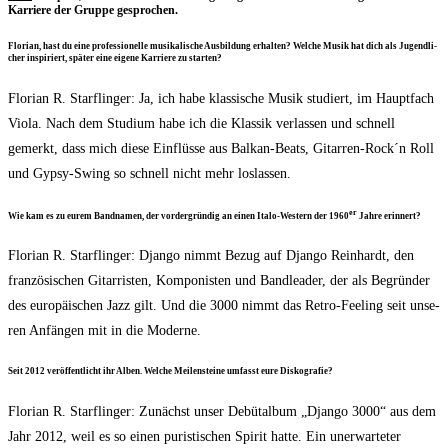
Kar­rie­re der Grup­pe gesprochen.
Flo­ri­an, hast du eine pro­fes­sio­nel­le musi­ka­li­sche Aus­bil­dung erhal­ten? Wel­che Musik hat dich als Jugend­li­
cher inspi­riert, spä­ter eine eige­ne Kar­rie­re zu starten?
Flo­ri­an R. Starf­lin­ger: Ja, ich habe klas­si­sche Musik stu­diert, im Haupt­fach
Vio­la. Nach dem Stu­di­um habe ich die Klas­sik ver­las­sen und schnell
gemerkt, dass mich die­se Ein­flüs­se aus Bal­kan-Beats, Gitarren-Rock´n Roll
und Gypsy-Swing so schnell nicht mehr loslassen.
er
Wie kam es zu eurem Band­na­men, der vor­der­grün­dig an einen Italo-Wes­tern der 1960
Jah­re erinnert?
Flo­ri­an R. Starf­lin­ger: Djan­go nimmt Bezug auf Djan­go Rein­hardt, den
fran­zö­si­schen Gitar­ris­ten, Kom­po­nis­ten und Band­lea­der, der als Begrün­der
des euro­päi­schen Jazz gilt. Und die 3000 nimmt das Retro-Fee­ling seit unse­
ren Anfän­gen mit in die Moderne.
Seit 2012 ver­öf­fent­licht ihr Alben. Wel­che Mei­len­stei­ne umfasst eure Diskografie?
Flo­ri­an R. Starf­lin­ger: Zunächst unser Debüt­al­bum „Djan­go 3000“ aus dem
Jahr 2012, weil es so einen puris­ti­schen Spi­rit hat­te. Ein uner­war­te­ter