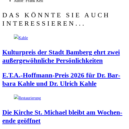
Autor:
Frank Keil
DAS KÖNNTE SIE AUCH
INTERESSIEREN...
Kul­tur­preis der Stadt Bam­berg ehrt zwei
außer­ge­wöhn­li­che Persönlichkeiten
E.T.A.-Hoffmann-Preis 2026 für Dr. Bar­
ba­ra Kah­le und Dr. Ulrich Kahle
Die Kir­che St. Micha­el bleibt am Wochen­
en­de geöffnet