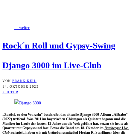
„Zurück zu den Wurzeln“ beschreibt das aktuelle Django 3000-
Album „Alibabo“ (2022) treffend. Was 2011 im bayerischen
Chiemgau als Quintett begann und die
... weiter
Rock´n Roll und Gypsy-Swing
Djan­go 3000 im Live-Club
VON
FRANK KEIL
14. OKTOBER 2023
KULTUR
„Zurück zu den Wur­zeln“ beschreibt das aktu­el­le Djan­go 3000-Album „Ali­b­abo“
(2022) tref­fend. Was 2011 im baye­ri­schen Chiem­gau als Quin­tett begann und die
Musi­ker im Lau­fe der letz­ten 12 Jah­re um die Welt geführt hat, set­zen sie heu­te als
Quar­tett mit Gyp­sy­sound fort. Bevor die Band am 18. Okto­ber im
Bam­ber­ger Live-
Club
auf­spielt, haben wir mit Grün­dungs­mit­glied Flo­ri­an R. Starf­lin­ger über die