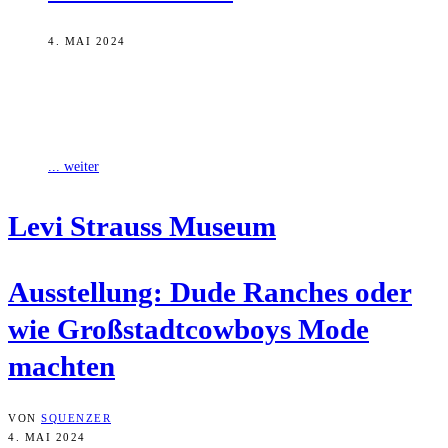
4. MAI 2024
Das Levi Strauss Museum in Buttenheim zeigt in der Ausstellung
„Dude Ranches oder wie Großstadtcowboys Mode machten“, wie die
Jeans durch das
... weiter
Levi Strauss Museum
Aus­stel­lung: Dude Ran­ches oder
wie Groß­stadt­cow­boys Mode
machten
VON
SQUENZER
4. MAI 2024