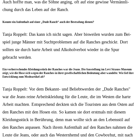
Auch hoff­te man, was die Söh­ne anging, oft auf eine gewis­se Ver­männ­li­
chung durch das Leben auf der Ranch.
Konn­te ein Auf­ent­halt auf einer „Dude Ranch“ auch der Bestra­fung dienen?
Tan­ja Rop­pelt: Das kann ich nicht sagen. Aber bis­wei­len wur­den zum Bei­
spiel jun­ge Män­ner mit Sucht­pro­ble­men auf die Ran­ches geschickt. Dort
soll­ten sie durch har­te Arbeit und Alko­hol­ver­bot wie­der in die Spur
gebracht werden.
Ein vor­herr­schen­des Klei­dungs­stück der Ran­ches war die Jeans. Die Aus­stel­lung im Levi Strauss Muse­um
zeigt, wie die Hose sich wegen der Ran­ches in ihrer gesell­schaft­li­chen Bedeu­tung aber wan­del­te. Wie lief ihre
Ent­wick­lung zum Mode­ar­ti­kel ab?
Tan­ja Rop­pelt: Vor dem Bekannt- und Beliebt­wer­den der „Dude Ran­ches“
war die Jeans rei­ne Arbeits­klei­dung für die Leu­te, die im Wes­ten die har­te
Arbeit mach­ten. Ent­spre­chend deck­ten sich die Tou­ris­ten aus dem Osten auf
den Ran­ches mit den Hosen ein. So kamen sie dort erst­mals mit die­sem
Klei­dungs­stück in Berüh­rung, denn man woll­te sich an den Lebens­stil auf
den Ran­ches anpas­sen. Nach ihrem Auf­ent­halt auf den Ran­ches nah­men die
Leu­te die Jeans, oder auch das Wes­tern­hemd und den Cow­boy­hut, mit nach