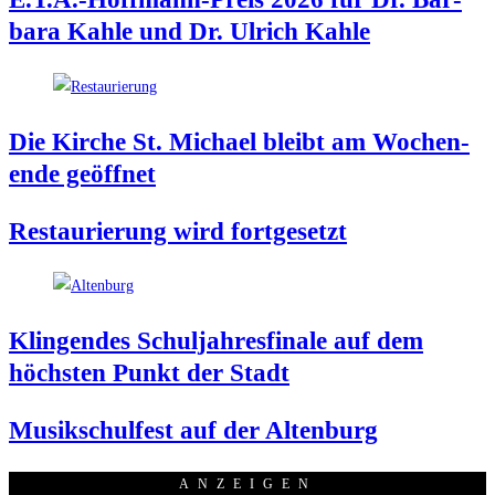
ba­ra Kah­le und Dr. Ulrich Kahle
Die Kir­che St. Micha­el bleibt am Wochen­
en­de geöffnet
Restau­rie­rung wird fortgesetzt
Klin­gen­des Schul­jah­res­fi­na­le auf dem
höchs­ten Punkt der Stadt
Musik­schul­fest auf der Altenburg
ANZEI­GEN