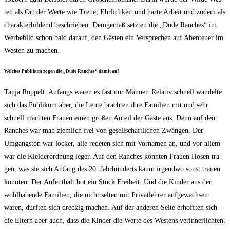
ten als Ort der Wer­te wie Treue, Ehr­lich­keit und har­te Arbeit und zudem als
cha­rak­ter­bil­dend beschrie­ben. Dem­ge­mäß setz­ten die „Dude Ran­ches“ im
Wer­be­bild schon bald dar­auf, den Gäs­ten ein Ver­spre­chen auf Aben­teu­er im
Wes­ten zu machen.
Wel­ches Publi­kum zogen die „Dude Ran­ches“ damit an?
Tan­ja Rop­pelt: Anfangs waren es fast nur Män­ner. Rela­tiv schnell wan­del­te
sich das Publi­kum aber, die Leu­te brach­ten ihre Fami­li­en mit und sehr
schnell mach­ten Frau­en einen gro­ßen Anteil der Gäs­te aus. Denn auf den
Ran­ches war man ziem­lich frei von gesell­schaft­li­chen Zwän­gen. Der
Umgangs­ton war locker, alle rede­ten sich mit Vor­na­men an, und vor allem
war die Klei­der­ord­nung leger. Auf den Ran­ches konn­ten Frau­en Hosen tra­
gen, was sie sich Anfang des 20. Jahr­hun­derts kaum irgend­wo sonst trau­en
konn­ten. Der Auf­ent­halt bot ein Stück Frei­heit. Und die Kin­der aus den
wohl­ha­ben­de Fami­li­en, die nicht sel­ten mit Pri­vat­leh­rer auf­ge­wach­sen
waren, durf­ten sich dre­ckig machen. Auf der ande­ren Sei­te erhoff­ten sich
die Eltern aber auch, dass die Kin­der die Wer­te des Wes­tens ver­in­ner­lich­ten.