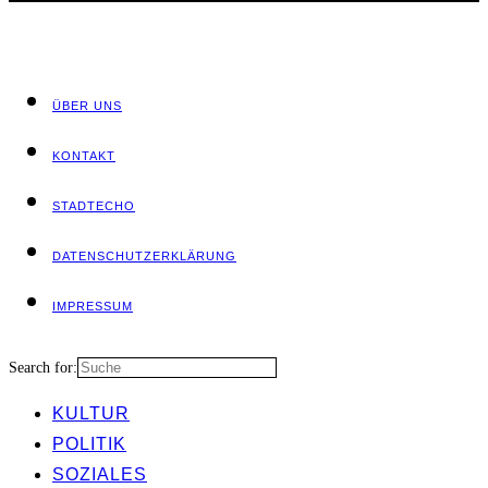
ÜBER UNS
KON­TAKT
STADT­ECHO
DATEN­SCHUTZ­ER­KLÄ­RUNG
IMPRES­SUM
Search for:
KUL­TUR
POLI­TIK
SOZIA­LES