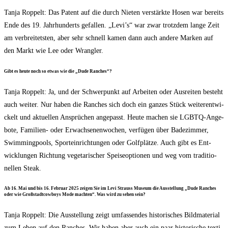
Tan­ja Rop­pelt: Das Patent auf die durch Nie­ten ver­stärk­te Hosen war bereits
Ende des 19. Jahr­hun­derts gefal­len. „Levi’s“ war zwar trotz­dem lan­ge Zeit
am ver­brei­tets­ten, aber sehr schnell kamen dann auch ande­re Mar­ken auf
den Markt wie Lee oder Wrangler.
Gibt es heu­te noch so etwas wie die „Dude Ranches“?
Tan­ja Rop­pelt: Ja, und der Schwer­punkt auf Arbei­ten oder Aus­rei­ten besteht
auch wei­ter. Nur haben die Ran­ches sich doch ein gan­zes Stück wei­ter­ent­wi­
ckelt und aktu­el­len Ansprü­chen ange­passt. Heu­te machen sie LGBTQ-Ange­
bo­te, Fami­li­en- oder Erwach­se­nen­wo­chen, ver­fü­gen über Bade­zim­mer,
Swim­ming­pools, Sport­ein­rich­tun­gen oder Golf­plät­ze. Auch gibt es Ent­
wick­lun­gen Rich­tung vege­ta­ri­scher Spei­se­op­tio­nen und weg vom tra­di­tio­
nel­len Steak.
Ab 16. Mai und bis 16. Febru­ar 2025 zei­gen Sie im Levi Strauss Muse­um die Aus­stel­lung „Dude Ran­ches
oder wie Groß­stadt­cow­boys Mode mach­ten“. Was wird zu sehen sein?
Tan­ja Rop­pelt: Die Aus­stel­lung zeigt umfas­sen­des his­to­ri­sches Bild­ma­te­ri­al
zum Leben auf den Ran­ches. Wir haben aber auch ein paar his­to­ri­sche tex­ti­