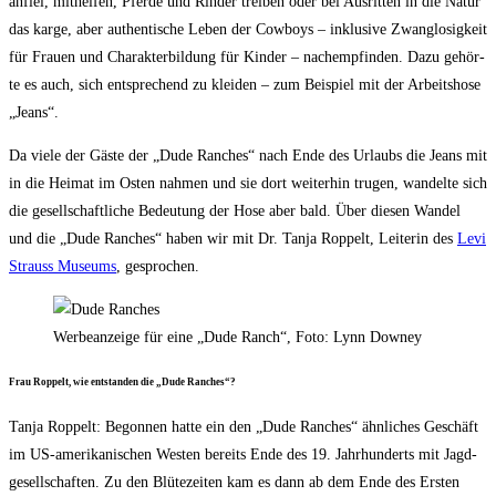
anfiel, mit­hel­fen, Pfer­de und Rin­der trei­ben oder bei Aus­rit­ten in die Natur
das kar­ge, aber authen­ti­sche Leben der Cow­boys – inklu­si­ve Zwang­lo­sig­keit
für Frau­en und Cha­rak­ter­bil­dung für Kin­der – nach­emp­fin­den. Dazu gehör­
te es auch, sich ent­spre­chend zu klei­den – zum Bei­spiel mit der Arbeits­ho­se
„Jeans“.
Da vie­le der Gäs­te der „Dude Ran­ches“ nach Ende des Urlaubs die Jeans mit
in die Hei­mat im Osten nah­men und sie dort wei­ter­hin tru­gen, wan­del­te sich
die gesell­schaft­li­che Bedeu­tung der Hose aber bald. Über die­sen Wan­del
und die „Dude Ran­ches“ haben wir mit Dr. Tan­ja Rop­pelt, Lei­te­rin des
Levi
Strauss Muse­ums
, gespro­chen.
Wer­be­an­zei­ge für eine „Dude Ranch“, Foto: Lynn Downey
Frau Rop­pelt, wie ent­stan­den die „Dude Ranches“?
Tan­ja Rop­pelt: Begon­nen hat­te ein den „Dude Ran­ches“ ähn­li­ches Geschäft
im US-ame­ri­ka­ni­schen Wes­ten bereits Ende des 19. Jahr­hun­derts mit Jagd­
ge­sell­schaf­ten. Zu den Blü­te­zei­ten kam es dann ab dem Ende des Ers­ten