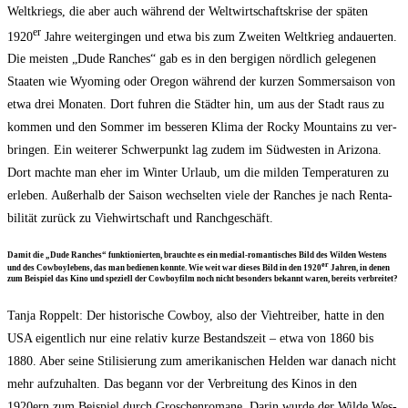
Welt­kriegs, die aber auch wäh­rend der Welt­wirt­schafts­kri­se der spä­ten
er
1920
Jah­re wei­ter­gin­gen und etwa bis zum Zwei­ten Welt­krieg andau­er­ten.
Die meis­ten „Dude Ran­ches“ gab es in den ber­gi­gen nörd­lich gele­ge­nen
Staa­ten wie Wyo­ming oder Ore­gon wäh­rend der kur­zen Som­mer­sai­son von
etwa drei Mona­ten. Dort fuh­ren die Städ­ter hin, um aus der Stadt raus zu
kom­men und den Som­mer im bes­se­ren Kli­ma der Rocky Moun­ta­ins zu ver­
brin­gen. Ein wei­te­rer Schwer­punkt lag zudem im Süd­wes­ten in Ari­zo­na.
Dort mach­te man eher im Win­ter Urlaub, um die mil­den Tem­pe­ra­tu­ren zu
erle­ben. Außer­halb der Sai­son wech­sel­ten vie­le der Ran­ches je nach Ren­ta­
bi­li­tät zurück zu Vieh­wirt­schaft und Ranchgeschäft.
Damit die „Dude Ran­ches“ funk­tio­nier­ten, brauch­te es ein medi­al-roman­ti­sches Bild des Wil­den Wes­tens
er
und des Cow­boy­le­bens, das man bedie­nen konn­te. Wie weit war die­ses Bild in den 1920
Jah­ren, in denen
zum Bei­spiel das Kino und spe­zi­ell der Cow­boy­film noch nicht beson­ders bekannt waren, bereits verbreitet?
Tan­ja Rop­pelt: Der his­to­ri­sche Cow­boy, also der Vieh­trei­ber, hat­te in den
USA eigent­lich nur eine rela­tiv kur­ze Bestands­zeit – etwa von 1860 bis
1880. Aber sei­ne Sti­li­sie­rung zum ame­ri­ka­ni­schen Hel­den war danach nicht
mehr auf­zu­hal­ten. Das begann vor der Ver­brei­tung des Kinos in den
1920ern zum Bei­spiel durch Gro­schen­ro­ma­ne. Dar­in wur­de der Wil­de Wes­