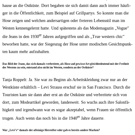
hau­se an die Ost­küs­te. Dort bega­ben sie sich damit dann auch immer häu­fi­
ger in die Öffent­lich­keit, zum Bei­spiel auf Grill­par­tys. So konn­te man die
Hose zei­gen und wel­chen anders­ar­ti­gen oder freie­ren Lebens­stil man im
Wes­ten ken­nen­ge­lernt hat­te. Und spä­tes­tens als das Mode­ma­ga­zin „Vogue“
er
die Jeans in den 1930
Jah­ren auf­ge­grif­fen und als „True wes­tern chic“
bewor­ben hat­te, war der Sie­ges­zug der Hose unter modi­schen Gesichts­punk­
ten kaum mehr aufzuhalten.
Das Bild der Jeans, das sich damals ver­brei­te­te, als Hose auf gewis­se Art gleich­be­deu­tend mit der Frei­heit
des Wes­tens zu sein, ent­stand also nicht im Wes­ten, son­dern an der Ostküste?
Tan­ja Rop­pelt: Ja. Sie war zu Beginn als Arbeits­klei­dung zwar nur an der
West­küs­te erhält­lich – Levi Strauss erschuf sie in San Fran­cis­co. Durch die
Tou­ris­ten kam sie dann aber erst an die Ost­küs­te und ver­brei­te­te sich von
dort, zum Mode­ar­ti­kel gewor­den, lan­des­weit. So wuchs auch ihre Salon­fä­
hig­keit und irgend­wann war es sogar akzep­ta­bel, wenn Frau­en sie öffent­lich
er
tru­gen. Auch wenn das noch bis in die 1940
Jah­re dauerte.
War „Levi’s“ damals der allei­ni­ge Her­stel­ler oder gab es bereits ande­re Marken?