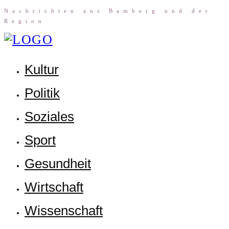
Nach­rich­ten aus Bam­berg und der
Region
Kul­tur
Poli­tik
Sozia­les
Sport
Gesund­heit
Wirt­schaft
Wis­sen­schaft