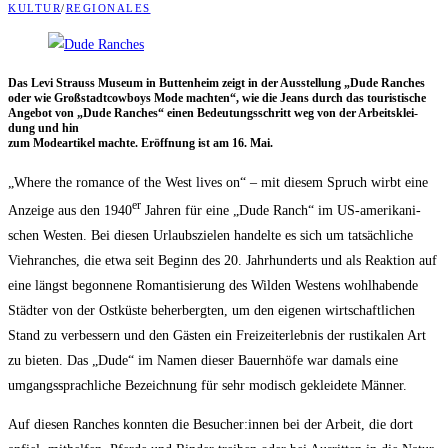
KULTUR
/
REGIONALES
Das Levi Strauss Muse­um in But­ten­heim zeigt in der Aus­stel­lung „Dude Ran­ches
oder wie Groß­stadt­cow­boys Mode mach­ten“, wie die Jeans durch das tou­ris­ti­sche
Ange­bot von „Dude Ran­ches“ einen Bedeu­tungs­schritt weg von der Arbeits­klei­
dung und hin
zum Mode­ar­ti­kel mach­te. Eröff­nung ist am 16. Mai.
„Whe­re the romance of the West lives on“ – mit die­sem Spruch wirbt eine
er
Anzei­ge aus den 1940
Jah­ren für eine „Dude Ranch“ im US-ame­ri­ka­ni­
schen Wes­ten. Bei die­sen Urlaubs­zie­len han­del­te es sich um tat­säch­li­che
Vieh­r­an­ches, die etwa seit Beginn des 20. Jahr­hun­derts und als Reak­ti­on auf
eine längst begon­ne­ne Roman­ti­sie­rung des Wil­den Wes­tens wohl­ha­ben­de
Städ­ter von der Ost­küs­te beher­berg­ten, um den eige­nen wirt­schaft­li­chen
Stand zu ver­bes­sern und den Gäs­ten ein Frei­zeit­er­leb­nis der rus­ti­ka­len Art
zu bie­ten. Das „Dude“ im Namen die­ser Bau­ern­hö­fe war damals eine
umgangs­sprach­li­che Bezeich­nung für sehr modisch geklei­de­te Männer.
Auf die­sen Ran­ches konn­ten die Besucher:innen bei der Arbeit, die dort