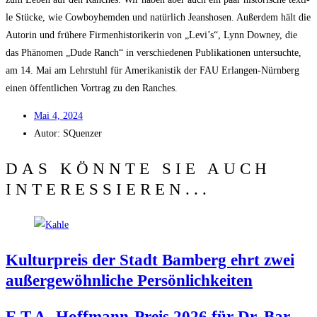
le Stü­cke, wie Cow­boy­hem­den und natür­lich Jeans­ho­sen. Außer­dem hält die
Autorin und frü­he­re Fir­men­his­to­ri­ke­rin von „Levi’s“, Lynn Dow­ney, die
das Phä­no­men „Dude Ranch“ in ver­schie­de­nen Publi­ka­tio­nen unter­such­te,
am 14. Mai am Lehr­stuhl für Ame­ri­ka­nis­tik der FAU Erlan­gen-Nürn­berg
einen öffent­li­chen Vor­trag zu den Ranches.
Mai 4, 2024
Autor:
SQuenzer
DAS KÖNNTE SIE AUCH
INTERESSIEREN...
Kul­tur­preis der Stadt Bam­berg ehrt zwei
außer­ge­wöhn­li­che Persönlichkeiten
E.T.A.-Hoffmann-Preis 2026 für Dr. Bar­