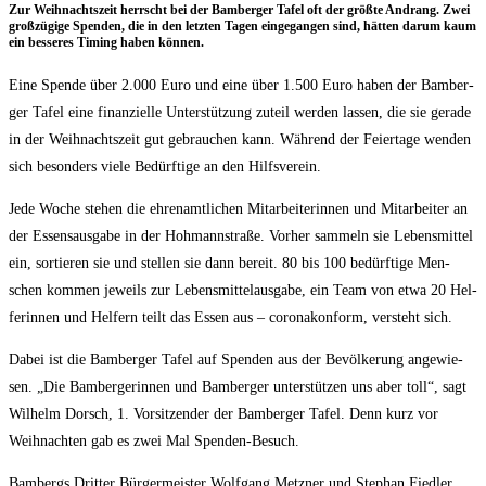
Zur Weih­nachts­zeit herrscht bei der Bam­ber­ger Tafel oft der größ­te Andrang. Zwei
groß­zü­gi­ge Spen­den, die in den letz­ten Tagen ein­ge­gan­gen sind, hät­ten dar­um kaum
ein bes­se­res Timing haben können.
Eine Spen­de über 2.000 Euro und eine über 1.500 Euro haben der Bam­ber­
ger Tafel eine finan­zi­el­le Unter­stüt­zung zuteil wer­den las­sen, die sie gera­de
in der Weih­nachts­zeit gut gebrau­chen kann. Wäh­rend der Fei­er­ta­ge wen­den
sich beson­ders vie­le Bedürf­ti­ge an den Hilfsverein.
Jede Woche ste­hen die ehren­amt­li­chen Mit­ar­bei­te­rin­nen und Mit­ar­bei­ter an
der Essens­aus­ga­be in der Hoh­mann­stra­ße. Vor­her sam­meln sie Lebens­mit­tel
ein, sor­tie­ren sie und stel­len sie dann bereit. 80 bis 100 bedürf­ti­ge Men­
schen kom­men jeweils zur Lebens­mit­tel­aus­ga­be, ein Team von etwa 20 Hel­
fe­rin­nen und Hel­fern teilt das Essen aus – coro­na­kon­form, ver­steht sich.
Dabei ist die Bam­ber­ger Tafel auf Spen­den aus der Bevöl­ke­rung ange­wie­
sen. „Die Bam­ber­ge­rin­nen und Bam­ber­ger unter­stüt­zen uns aber toll“, sagt
Wil­helm Dorsch, 1. Vor­sit­zen­der der Bam­ber­ger Tafel. Denn kurz vor
Weih­nach­ten gab es zwei Mal Spenden-Besuch.
Bam­bergs Drit­ter Bür­ger­meis­ter Wolf­gang Metz­ner und Ste­phan Fied­ler