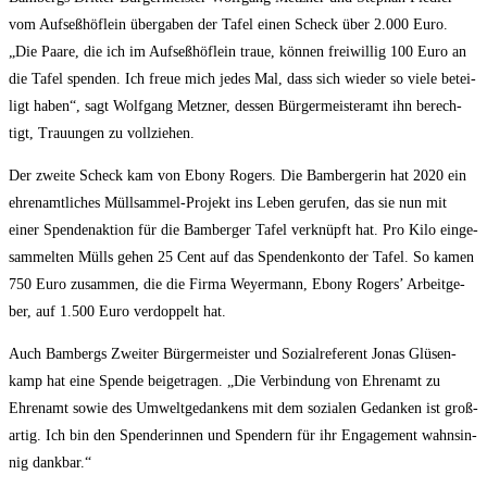
vom Auf­seß­höf­lein über­ga­ben der Tafel einen Scheck über 2.000 Euro.
„Die Paa­re, die ich im Auf­seß­höf­lein traue, kön­nen frei­wil­lig 100 Euro an
die Tafel spen­den. Ich freue mich jedes Mal, dass sich wie­der so vie­le betei­
ligt haben“, sagt Wolf­gang Metz­ner, des­sen Bür­ger­meis­ter­amt ihn berech­
tigt, Trau­un­gen zu vollziehen.
Der zwei­te Scheck kam von Ebo­ny Rogers. Die Bam­ber­ge­rin hat 2020 ein
ehren­amt­li­ches Müll­sam­mel-Pro­jekt ins Leben geru­fen, das sie nun mit
einer Spen­den­ak­ti­on für die Bam­ber­ger Tafel ver­knüpft hat. Pro Kilo ein­ge­
sam­mel­ten Mülls gehen 25 Cent auf das Spen­den­kon­to der Tafel. So kamen
750 Euro zusam­men, die die Fir­ma Wey­er­mann, Ebo­ny Rogers’ Arbeit­ge­
ber, auf 1.500 Euro ver­dop­pelt hat.
Auch Bam­bergs Zwei­ter Bür­ger­meis­ter und Sozi­al­re­fe­rent Jonas Glüsen­
kamp hat eine Spen­de bei­getra­gen. „Die Ver­bin­dung von Ehren­amt zu
Ehren­amt sowie des Umwelt­ge­dan­kens mit dem sozia­len Gedan­ken ist groß­
ar­tig. Ich bin den Spen­de­rin­nen und Spen­dern für ihr Enga­ge­ment wahn­sin­
nig dankbar.“