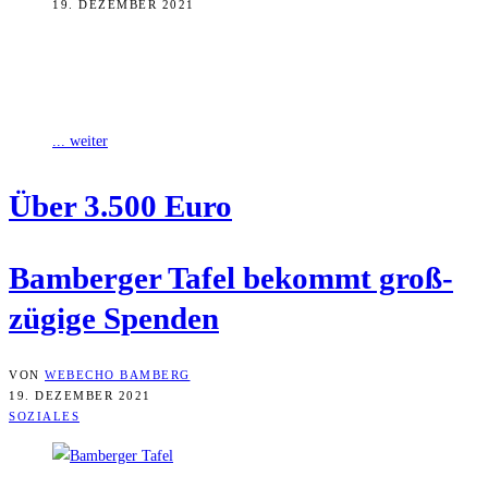
19. DEZEMBER 2021
Zur Weihnachtszeit herrscht bei der Bamberger Tafel oft der größte
Andrang. Zwei großzügige Spenden, die in den letzten Tagen
eingegangen sind, hätten
... weiter
Über 3.500 Euro
Bam­ber­ger Tafel bekommt groß­
zü­gi­ge Spenden
VON
WEBECHO BAMBERG
19. DEZEMBER 2021
SOZIALES