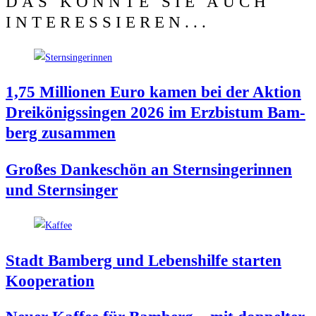
DAS KÖNNTE SIE AUCH
INTERESSIEREN...
1,75 Mil­lio­nen Euro kamen bei der Akti­on
Drei­kö­nigs­sin­gen 2026 im Erz­bis­tum Bam­
berg zusammen
Gro­ßes Dan­ke­schön an Stern­sin­ge­rin­nen
und Sternsinger
Stadt Bam­berg und Lebens­hil­fe star­ten
Kooperation