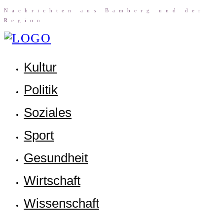
Nach­rich­ten aus Bam­berg und der
Region
Kul­tur
Poli­tik
Sozia­les
Sport
Gesund­heit
Wirt­schaft
Wis­sen­schaft