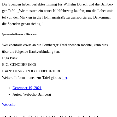
Die Spen­den haben per­fek­tes Timing für Wil­helm Dorsch und die Bam­ber­
ger Tafel: „Wir muss­ten ein neu­es Kühl­fahr­zeug kau­fen, um die Lebens­mit­
tel von den Märk­ten in die Hoh­mann­stra­ße zu trans­por­tie­ren. Da kom­men
die Spen­den genau richtig.“
Spen­den sind immer willkommen
Wer eben­falls etwas an die Bam­ber­ger Tafel spen­den möch­te, kann dies
über die fol­gen­de Bank­ver­bin­dung tun:
Liga Bank
BIC: GENODEF1M05
IBAN: DE54 7509 0300 0009 0180 18
Wei­te­re Infor­ma­tio­nen zur Tafel gibt es
hier
.
Dezem­ber 19, 2021
Autor:
Web­echo Bamberg
Web­echo