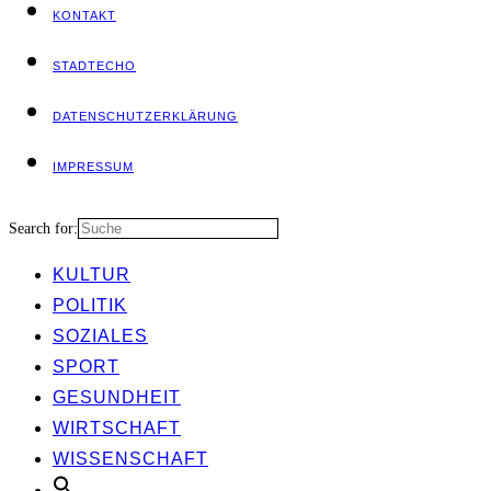
KON­TAKT
STADT­ECHO
DATEN­SCHUTZ­ER­KLÄ­RUNG
IMPRES­SUM
Search for:
KUL­TUR
POLI­TIK
SOZIA­LES
SPORT
GESUND­HEIT
WIRT­SCHAFT
WIS­SEN­SCHAFT