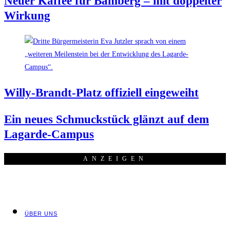
Neu­er Kaf­fee für Bam­berg – mit dop­pel­ter
Wirkung
Wil­ly-Brandt-Platz offi­zi­ell eingeweiht
Ein neu­es Schmuck­stück glänzt auf dem
Lagarde-Campus
ANZEI­GEN
ÜBER UNS