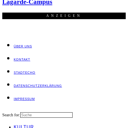
Lagarde-Campus
ANZEI­GEN
ÜBER UNS
KON­TAKT
STADT­ECHO
DATEN­SCHUTZ­ER­KLÄ­RUNG
IMPRES­SUM
Search for:
KUL­TUR