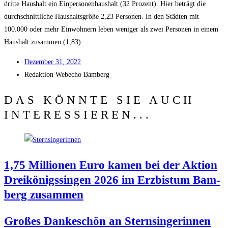
drit­te Haus­halt ein Ein­per­so­nen­haus­halt (32 Pro­zent). Hier beträgt die
durch­schnitt­li­che Haus­halts­grö­ße 2,23 Per­so­nen. In den Städ­ten mit
100.000 oder mehr Ein­woh­nern leben weni­ger als zwei Per­so­nen in einem
Haus­halt zusam­men (1,83).
Dezem­ber 31, 2022
Redak­ti­on
Web­echo Bamberg
DAS KÖNNTE SIE AUCH
INTERESSIEREN...
1,75 Mil­lio­nen Euro kamen bei der Akti­on
Drei­kö­nigs­sin­gen 2026 im Erz­bis­tum Bam­
berg zusammen
Gro­ßes Dan­ke­schön an Stern­sin­ge­rin­nen