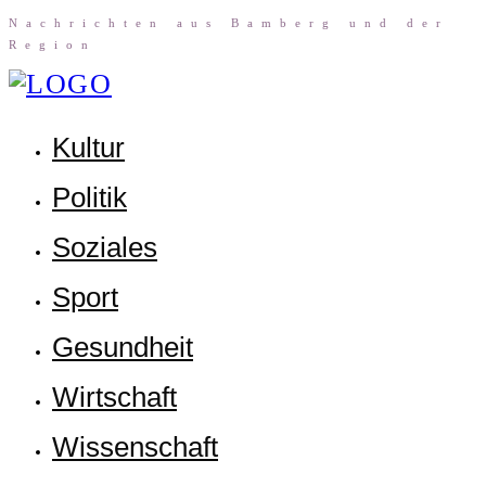
Nach­rich­ten aus Bam­berg und der
Region
Kul­tur
Poli­tik
Sozia­les
Sport
Gesund­heit
Wirt­schaft
Wis­sen­schaft