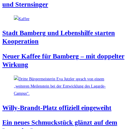
und Sternsinger
Stadt Bam­berg und Lebens­hil­fe star­ten
Kooperation
Neu­er Kaf­fee für Bam­berg – mit dop­pel­ter
Wirkung
Wil­ly-Brandt-Platz offi­zi­ell eingeweiht
Ein neu­es Schmuck­stück glänzt auf dem