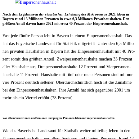
Nach den Ergeb­nis­sen
der sta­tis­ti­schen Erhe­bung des Mikro­zen­sus
2021 leben in
Bay­ern rund 13 Mil­lio­nen Per­so­nen in etwa 6,3 Mil­lio­nen Pri­vat­haus­hal­ten. Den
größ­ten Anteil davon hat­te 2021 mit etwa 40 Pro­zent der Einpersonenhaushalt.
Fast jede fünf­te Per­son lebt in Bay­ern in einem Ein­per­so­nen­haus­halt. Das
hat das Baye­ri­sche Lan­des­amt für Sta­tis­tik mit­ge­teilt. Unter den 6,3 Mil­lio­
nen pri­va­ten Haus­hal­ten in Bay­ern hat der Ein­per­so­nen­haus­halt mit 40 Pro­
zent somit den größ­ten Anteil. Zwei­per­so­nen­haus­hal­te machen 33 Pro­zent
aller Haus­hal­te aus, Drei­per­so­nen­haus­hal­te 12 Pro­zent und Vier­per­so­nen­
haus­hal­te 11 Pro­zent. Haus­hal­te mit fünf oder mehr Per­so­nen sind mit nur
vier Pro­zent deut­lich sel­te­ner. Über­durch­schnitt­lich hoch ist die Zunah­me
bei den Ein­per­so­nen­haus­hal­ten. Ihre Anzahl hat sich gegen­über 2001 um
mehr als ein Vier­tel erhöht (28 Prozent).
Vor allem Senio­rin­nen und Senio­ren und jün­ge­re Per­so­nen leben in Einpersonenhaushalten
Wie das Baye­ri­sche Lan­des­amt für Sta­tis­tik wei­ter mit­teil­te, leben in den
Ein­per­so­nen­haus­hal­ten vor allem Senio­ren und jün­ge­re Per­so­nen. Rund 42