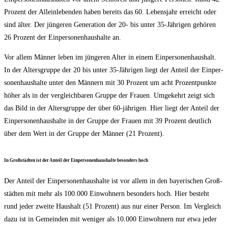
Pro­zent der Allein­le­ben­den haben bereits das 60. Lebens­jahr erreicht oder
sind älter. Der jün­ge­ren Gene­ra­ti­on der 20- bis unter 35-Jäh­ri­gen gehö­ren
26 Pro­zent der Ein­per­so­nen­haus­hal­te an.
Vor allem Män­ner leben im jün­ge­ren Alter in einem Ein­per­so­nen­haus­halt.
In der Alters­grup­pe der 20 bis unter 35-Jäh­ri­gen liegt der Anteil der Ein­per­
so­nen­haus­hal­te unter den Män­nern mit 30 Pro­zent um acht Pro­zent­punk­te
höher als in der ver­gleich­ba­ren Grup­pe der Frau­en. Umge­kehrt zeigt sich
das Bild in der Alters­grup­pe der über 60-jäh­ri­gen. Hier liegt der Anteil der
Ein­per­so­nen­haus­hal­te in der Grup­pe der Frau­en mit 39 Pro­zent deut­lich
über dem Wert in der Grup­pe der Män­ner (21 Prozent).
In Groß­städ­ten ist der Anteil der Ein­per­so­nen­haus­hal­te beson­ders hoch
Der Anteil der Ein­per­so­nen­haus­hal­te ist vor allem in den baye­ri­schen Groß­
städ­ten mit mehr als 100.000 Ein­woh­nern beson­ders hoch. Hier besteht
rund jeder zwei­te Haus­halt (51 Pro­zent) aus nur einer Per­son. Im Ver­gleich
dazu ist in Gemein­den mit weni­ger als 10.000 Ein­woh­nern nur etwa jeder