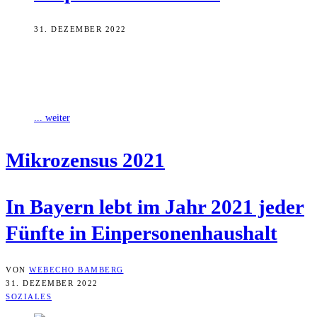
31. DEZEMBER 2022
Nach den Ergebnissen der statistischen Erhebung des Mikrozensus
2021 leben in Bayern rund 13 Millionen Personen in etwa 6,3
Millionen Privathaushalten. Den
... weiter
Mikro­zen­sus 2021
In Bay­ern lebt im Jahr 2021 jeder
Fünf­te in Einpersonenhaushalt
VON
WEBECHO BAMBERG
31. DEZEMBER 2022
SOZIALES