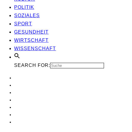
POLI­TIK
SOZIA­LES
SPORT
GESUND­HEIT
WIRT­SCHAFT
WIS­SEN­SCHAFT
SEARCH FOR: