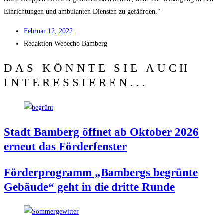
Ein­rich­tun­gen und ambu­lan­ten Diens­ten zu gefährden.“
Febru­ar 12, 2022
Redak­ti­on
Web­echo Bamberg
DAS KÖNNTE SIE AUCH
INTERESSIEREN...
Stadt Bam­berg öff­net ab Okto­ber 2026
erneut das Förderfenster
För­der­pro­gramm „Bam­bergs begrün­te
Gebäu­de“ geht in die drit­te Runde