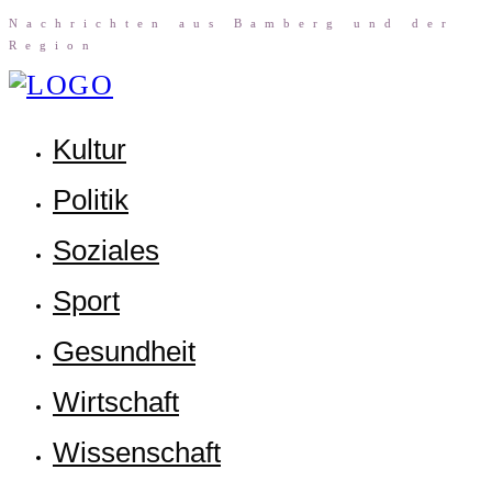
Nach­rich­ten aus Bam­berg und der
Region
Kul­tur
Poli­tik
Sozia­les
Sport
Gesund­heit
Wirt­schaft
Wis­sen­schaft