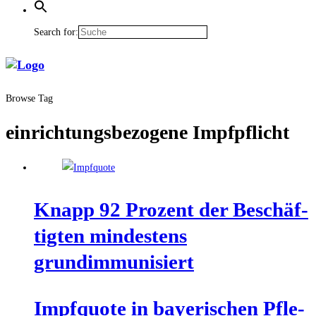
Search for:
Browse Tag
einrichtungsbezogene Impfpflicht
Knapp 92 Pro­zent der Beschäf­
tig­ten min­des­tens
grundimmunisiert
Impf­quo­te in baye­ri­schen Pfle­