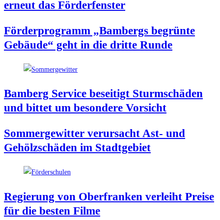
erneut das Förderfenster
För­der­pro­gramm „Bam­bergs begrün­te
Gebäu­de“ geht in die drit­te Runde
Bam­berg Ser­vice besei­tigt Sturm­schä­den
und bit­tet um beson­de­re Vorsicht
Som­mer­ge­wit­ter ver­ur­sacht Ast- und
Gehölz­schä­den im Stadtgebiet
Regie­rung von Ober­fran­ken ver­leiht Prei­se
für die bes­ten Filme