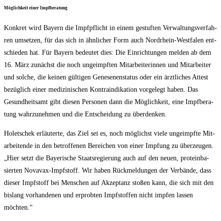
Mög­lich­keit einer Impfberatung
Kon­kret wird Bay­ern die Impf­pflicht in einem gestuf­ten Ver­wal­tungs­ver­fah­
ren umset­zen, für das sich in ähn­li­cher Form auch Nord­rhein-West­fa­len ent­
schie­den hat. Für Bay­ern bedeu­tet dies: Die Ein­rich­tun­gen mel­den ab dem
16. März zunächst die noch unge­impf­ten Mit­ar­bei­te­rin­nen und Mit­ar­bei­ter
und sol­che, die kei­nen gül­ti­gen Gene­se­nen­sta­tus oder ein ärzt­li­ches Attest
bezüg­lich einer medi­zi­ni­schen Kon­tra­in­di­ka­ti­on vor­ge­legt haben. Das
Gesund­heits­amt gibt die­sen Per­so­nen dann die Mög­lich­keit, eine Impf­be­ra­
tung wahr­zu­neh­men und die Ent­schei­dung zu überdenken.
Holet­schek erläu­ter­te, das Ziel sei es, noch mög­lichst vie­le unge­impf­te Mit­
ar­bei­ten­de in den betrof­fe­nen Berei­chen von einer Imp­fung zu über­zeu­gen.
„Hier setzt die Baye­ri­sche Staats­re­gie­rung auch auf den neu­en, pro­te­in­ba­
sier­ten Nova­vax-Impf­stoff. Wir haben Rück­mel­dun­gen der Ver­bän­de, dass
die­ser Impf­stoff bei Men­schen auf Akzep­tanz sto­ßen kann, die sich mit den
bis­lang vor­han­de­nen und erprob­ten Impf­stof­fen nicht imp­fen las­sen
möchten.“