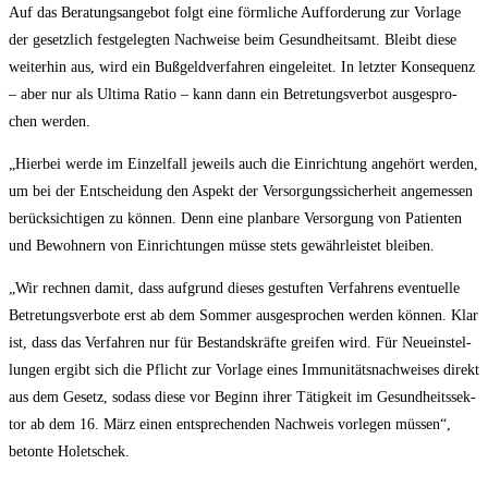
Auf das Bera­tungs­an­ge­bot folgt eine förm­li­che Auf­for­de­rung zur Vor­la­ge
der gesetz­lich fest­ge­leg­ten Nach­wei­se beim Gesund­heits­amt. Bleibt die­se
wei­ter­hin aus, wird ein Buß­geld­ver­fah­ren ein­ge­lei­tet. In letz­ter Kon­se­quenz
– aber nur als Ulti­ma Ratio – kann dann ein Betre­tungs­ver­bot aus­ge­spro­
chen werden.
„Hier­bei wer­de im Ein­zel­fall jeweils auch die Ein­rich­tung ange­hört wer­den,
um bei der Ent­schei­dung den Aspekt der Ver­sor­gungs­si­cher­heit ange­mes­sen
berück­sich­ti­gen zu kön­nen. Denn eine plan­ba­re Ver­sor­gung von Pati­en­ten
und Bewoh­nern von Ein­rich­tun­gen müs­se stets gewähr­leis­tet bleiben.
„Wir rech­nen damit, dass auf­grund die­ses gestuf­ten Ver­fah­rens even­tu­el­le
Betre­tungs­ver­bo­te erst ab dem Som­mer aus­ge­spro­chen wer­den kön­nen. Klar
ist, dass das Ver­fah­ren nur für Bestands­kräf­te grei­fen wird. Für Neu­ein­stel­
lun­gen ergibt sich die Pflicht zur Vor­la­ge eines Immu­ni­täts­nach­wei­ses direkt
aus dem Gesetz, sodass die­se vor Beginn ihrer Tätig­keit im Gesund­heits­sek­
tor ab dem 16. März einen ent­spre­chen­den Nach­weis vor­le­gen müs­sen“,
beton­te Holetschek.