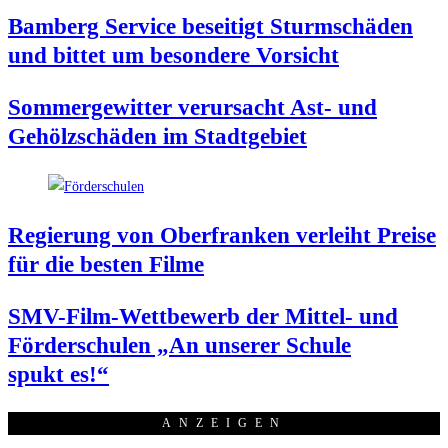
Bam­berg Ser­vice besei­tigt Sturm­schä­den
und bit­tet um beson­de­re Vorsicht
Som­mer­ge­wit­ter ver­ur­sacht Ast- und
Gehölz­schä­den im Stadtgebiet
Regie­rung von Ober­fran­ken ver­leiht Prei­se
für die bes­ten Filme
SMV-Film-Wett­be­werb der Mit­tel- und
För­der­schu­len „An unse­rer Schu­le
spukt es!“
ANZEI­GEN