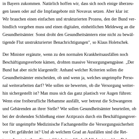
in Bay­ern zukom­men. Natür­lich hof­fen wir, dass sich noch eini­ge über­zeu­
gen las­sen oder auf die Impf­an­ge­bo­te mit Nova­vax set­zen. Aber klar ist:
Wir brau­chen einen ein­fa­chen und struk­tu­rier­ten Pro­zess, den der Bund ver­
bind­lich vor­ge­ben muss und einen digi­ta­len, ein­heit­li­chen Mel­de­weg an die
Gesund­heits­äm­ter. Sonst droht den Gesund­heits­äm­tern eine nicht zu bewäl­
ti­gen­de Flut unstruk­tu­rier­ter Benach­rich­ti­gun­gen“, so Klaus Holetschek.
Der Minis­ter ergänz­te, wenn zu den nor­ma­len Krank­heits­aus­fäl­len noch
Beschäf­ti­gungs­ver­bo­te kämen, droh­ten mas­si­ve Ver­sor­gungs­eng­päs­se. „Der
Bund hat aber nicht klar­ge­stellt: Anhand wel­cher Kri­te­ri­en sol­len die
Gesund­heits­äm­ter ent­schei­den, ob und wenn ja, wel­ches unge­impf­te Per­so­
nal wei­ter­ar­bei­ten darf? Wie sol­len sie bewer­ten, ob die Ver­sor­gung wei­ter­
hin sicher­ge­stellt ist? Man muss sich das ganz plas­tisch vor Augen füh­ren:
Wenn eine frei­be­ruf­li­che Heb­am­me aus­fällt, wer betreut die Schwan­ge­ren
und Gebä­ren­den an ihrer Stel­le? Wie sol­len Gesund­heits­äm­ter beur­tei­len, ob
bei der dro­hen­den Schlie­ßung einer Arzt­pra­xis durch ein Beschäf­ti­gungs­ver­
bot für unge­impf­te Medi­zi­ni­sche Fach­an­ge­stell­te die Ver­sor­gungs­si­cher­heit
vor Ort gefähr­det ist? Und ab wel­chem Grad an Aus­fäl­len sind die Ret­