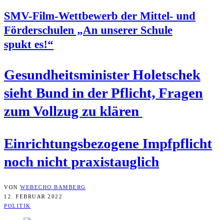
SMV-Film-Wett­be­werb der Mit­tel- und
För­der­schu­len „An unse­rer Schu­le
spukt es!“
Gesund­heits­mi­nis­ter Holet­schek
sieht Bund in der Pflicht, Fra­gen
zum Voll­zug zu klären
Ein­rich­tungs­be­zo­ge­ne Impf­pflicht
noch nicht praxistauglich
VON
WEBECHO BAMBERG
12. FEBRUAR 2022
POLITIK