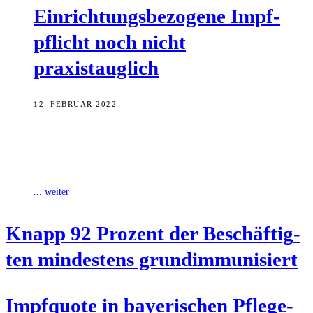
Ein­rich­tungs­be­zo­ge­ne Impf­
pflicht noch nicht
praxistauglich
12. FEBRUAR 2022
Bayerns Gesundheits- und Pflegeminister Klaus Holetschek hat am
Freitag bei einer Pressekonferenz in München darauf hingewiesen,
dass der Bund endlich die offenen
... weiter
Knapp 92 Pro­zent der Beschäf­tig­
ten min­des­tens grundimmunisiert
Impf­quo­te in baye­ri­schen Pfle­ge­