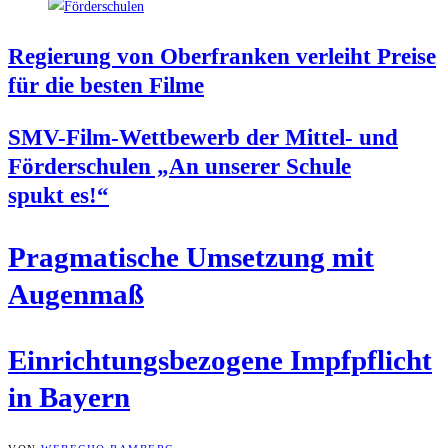
Regie­rung von Ober­fran­ken ver­leiht Prei­se
für die bes­ten Filme
SMV-Film-Wett­be­werb der Mit­tel- und
För­der­schu­len „An unse­rer Schu­le
spukt es!“
Prag­ma­ti­sche Umset­zung mit
Augenmaß
Ein­rich­tungs­be­zo­ge­ne Impf­pflicht
in Bayern