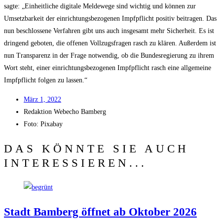
sag­te: „Ein­heit­li­che digi­ta­le Mel­de­we­ge sind wich­tig und kön­nen zur
Umsetz­bar­keit der ein­rich­tungs­be­zo­ge­nen Impf­pflicht posi­tiv bei­tra­gen. Das
nun beschlos­se­ne Ver­fah­ren gibt uns auch ins­ge­samt mehr Sicher­heit. Es ist
drin­gend gebo­ten, die offe­nen Voll­zugs­fra­gen rasch zu klä­ren. Außer­dem ist
nun Trans­pa­renz in der Fra­ge not­wen­dig, ob die Bun­des­re­gie­rung zu ihrem
Wort steht, einer ein­rich­tungs­be­zo­ge­nen Impf­pflicht rasch eine all­ge­mei­ne
Impf­pflicht fol­gen zu lassen.“
März 1, 2022
Redak­ti­on
Web­echo Bamberg
Foto: Pixabay
DAS KÖNNTE SIE AUCH
INTERESSIEREN...
Stadt Bam­berg öff­net ab Okto­ber 2026