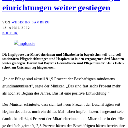
ein­rich­tun­gen wei­ter gestiegen
VON
WEBECHO BAMBERG
18. APRIL 2022
POLITIK
Die Impf­quo­te der Mit­ar­bei­te­rin­nen und Mit­ar­bei­ter in baye­ri­schen teil- und voll­
sta­tio­nä­ren Pfle­ge­ein­rich­tun­gen und Hos­pi­zen ist in den ver­gan­ge­nen drei Mona­ten
wei­ter gestie­gen. Dar­auf hat Bay­erns Gesund­heits- und Pfle­ge­mi­nis­ter Klaus Holet­
schek am Oster­mon­tag hingewiesen.
„In der Pfle­ge sind aktu­ell 91,9 Pro­zent der Beschäf­tig­ten min­des­tens
grund­im­mu­ni­siert“, sag­te der Minis­ter. „Das sind fast sechs Pro­zent mehr
als noch zu Beginn des Jah­res. Das ist eine posi­ti­ve Entwicklung!“
Der Minis­ter erläu­ter­te, dass sich fast neun Pro­zent der Beschäf­tig­ten seit
Beginn des Jah­res noch ein drit­tes Mal haben imp­fen las­sen. Ins­ge­samt sei­en
damit aktu­ell 64,4 Pro­zent der Mit­ar­bei­te­rin­nen und Mit­ar­bei­ter in der Pfle­
ge drei­fach geimpft, 2,3 Pro­zent hät­ten der Beschäf­tig­ten hät­ten bereits ihre