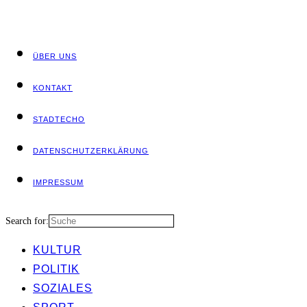
ÜBER UNS
KON­TAKT
STADT­ECHO
DATEN­SCHUTZ­ER­KLÄ­RUNG
IMPRES­SUM
Search for:
KUL­TUR
POLI­TIK
SOZIA­LES