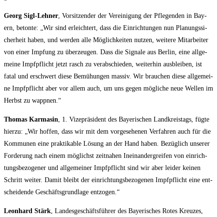
Georg Sigl-Leh­ner
, Vor­sit­zen­der der Ver­ei­ni­gung der Pfle­gen­den in Bay­
ern, beton­te: „Wir sind erleich­tert, dass die Ein­rich­tun­gen nun Pla­nungs­si­
cher­heit haben, und wer­den alle Mög­lich­kei­ten nut­zen, wei­te­re Mit­ar­bei­ter
von einer Imp­fung zu über­zeu­gen. Dass die Signa­le aus Ber­lin, eine all­ge­
mei­ne Impf­pflicht jetzt rasch zu ver­ab­schie­den, wei­ter­hin aus­blei­ben, ist
fatal und erschwert die­se Bemü­hun­gen mas­siv. Wir brau­chen die­se all­ge­mei­
ne Impf­pflicht aber vor allem auch, um uns gegen mög­li­che neue Wel­len im
Herbst zu wappnen.“
Tho­mas Kar­ma­sin
, 1. Vize­prä­si­dent des Baye­ri­schen Land­kreis­tags, füg­te
hier­zu: „Wir hof­fen, dass wir mit dem vor­ge­se­he­nen Ver­fah­ren auch für die
Kom­mu­nen eine prak­ti­ka­ble Lösung an der Hand haben. Bezüg­lich unse­rer
For­de­rung nach einem mög­lichst zeit­na­hen Inein­an­der­grei­fen von ein­rich­
tungs­be­zo­ge­ner und all­ge­mei­ner Impf­pflicht sind wir aber lei­der kei­nen
Schritt wei­ter. Damit bleibt der ein­rich­tungs­be­zo­ge­nen Impf­pflicht eine ent­
schei­den­de Geschäfts­grund­la­ge entzogen.“
Leon­hard Stärk
, Lan­des­ge­schäfts­füh­rer des Baye­ri­sches Rotes Kreu­zes,