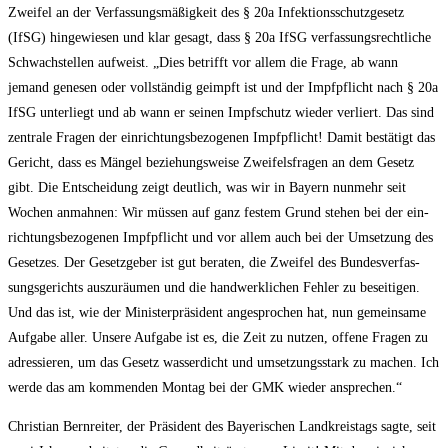
Zwei­fel an der Ver­fas­sungs­mä­ßig­keit des § 20a Infek­ti­ons­schutz­ge­setz
(IfSG) hin­ge­wie­sen und klar gesagt, dass § 20a IfSG ver­fas­sungs­recht­li­che
Schwach­stel­len auf­weist. „Dies betrifft vor allem die Fra­ge, ab wann
jemand gene­sen oder voll­stän­dig geimpft ist und der Impf­pflicht nach § 20a
IfSG unter­liegt und ab wann er sei­nen Impf­schutz wie­der ver­liert. Das sind
zen­tra­le Fra­gen der ein­rich­tungs­be­zo­ge­nen Impf­pflicht! Damit bestä­tigt das
Gericht, dass es Män­gel bezie­hungs­wei­se Zwei­fels­fra­gen an dem Gesetz
gibt. Die Ent­schei­dung zeigt deut­lich, was wir in Bay­ern nun­mehr seit
Wochen anmah­nen: Wir müs­sen auf ganz fes­tem Grund ste­hen bei der ein­
rich­tungs­be­zo­ge­nen Impf­pflicht und vor allem auch bei der Umset­zung des
Geset­zes. Der Gesetz­ge­ber ist gut bera­ten, die Zwei­fel des Bun­des­ver­fas­
sungs­ge­richts aus­zu­räu­men und die hand­werk­li­chen Feh­ler zu besei­ti­gen.
Und das ist, wie der Minis­ter­prä­si­dent ange­spro­chen hat, nun gemein­sa­me
Auf­ga­be aller. Unse­re Auf­ga­be ist es, die Zeit zu nut­zen, offe­ne Fra­gen zu
adres­sie­ren, um das Gesetz was­ser­dicht und umset­zungs­stark zu machen. Ich
wer­de das am kom­men­den Mon­tag bei der GMK wie­der ansprechen.“
Chris­ti­an Bern­rei­ter, der Prä­si­dent des Baye­ri­schen Land­kreis­tags sag­te, seit