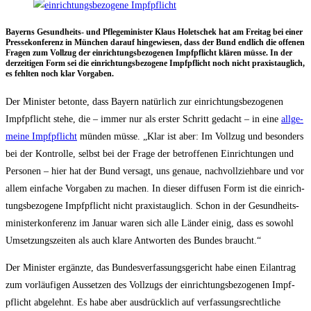
Bay­erns Gesund­heits- und Pfle­ge­mi­nis­ter Klaus Holet­schek hat am Frei­tag bei einer
Pres­se­kon­fe­renz in Mün­chen dar­auf hin­ge­wie­sen, dass der Bund end­lich die offe­nen
Fra­gen zum Voll­zug der ein­rich­tungs­be­zo­ge­nen Impf­pflicht klä­ren müs­se. In der
der­zei­ti­gen Form sei die ein­rich­tungs­be­zo­ge­ne Impf­pflicht noch nicht pra­xis­taug­lich,
es fehl­ten noch klar Vorgaben.
Der Minis­ter beton­te, dass Bay­ern natür­lich zur ein­rich­tungs­be­zo­ge­nen
Impf­pflicht ste­he, die – immer nur als ers­ter Schritt gedacht – in eine
all­ge­
mei­ne Impf­pflicht
mün­den müs­se. „Klar ist aber: Im Voll­zug und beson­ders
bei der Kon­trol­le, selbst bei der Fra­ge der betrof­fe­nen Ein­rich­tun­gen und
Per­so­nen – hier hat der Bund ver­sagt, uns genaue, nach­voll­zieh­ba­re und vor
allem ein­fa­che Vor­ga­ben zu machen. In die­ser dif­fu­sen Form ist die ein­rich­
tungs­be­zo­ge­ne Impf­pflicht nicht pra­xis­taug­lich. Schon in der Gesund­heits­
mi­nis­ter­kon­fe­renz im Janu­ar waren sich alle Län­der einig, dass es sowohl
Umset­zungs­zei­ten als auch kla­re Ant­wor­ten des Bun­des braucht.“
Der Minis­ter ergänz­te, das Bun­des­ver­fas­sungs­ge­richt habe einen Eil­an­trag
zum vor­läu­fi­gen Aus­set­zen des Voll­zugs der ein­rich­tungs­be­zo­ge­nen Impf­
pflicht abge­lehnt. Es habe aber aus­drück­lich auf ver­fas­sungs­recht­li­che