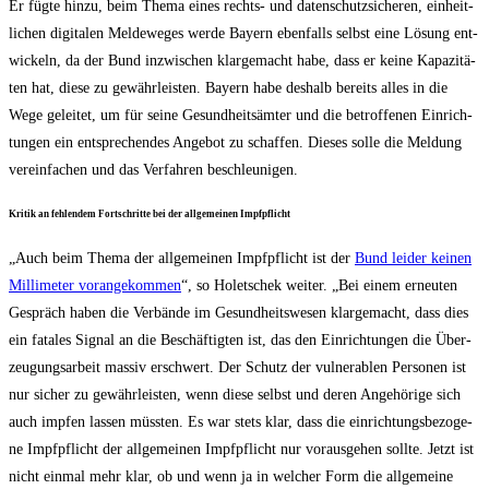
Er füg­te hin­zu, beim The­ma eines rechts- und daten­schutz­si­che­ren, ein­heit­
li­chen digi­ta­len Mel­de­we­ges wer­de Bay­ern eben­falls selbst eine Lösung ent­
wi­ckeln, da der Bund inzwi­schen klar­ge­macht habe, dass er kei­ne Kapa­zi­tä­
ten hat, die­se zu gewähr­leis­ten. Bay­ern habe des­halb bereits alles in die
Wege gelei­tet, um für sei­ne Gesund­heits­äm­ter und die betrof­fe­nen Ein­rich­
tun­gen ein ent­spre­chen­des Ange­bot zu schaf­fen. Die­ses sol­le die Mel­dung
ver­ein­fa­chen und das Ver­fah­ren beschleunigen.
Kri­tik an feh­len­dem Fort­schrit­te bei der all­ge­mei­nen Impfpflicht
„Auch beim The­ma der all­ge­mei­nen Impf­pflicht ist der
Bund lei­der kei­nen
Mil­li­me­ter vor­an­ge­kom­men
“, so Holet­schek wei­ter. „Bei einem erneu­ten
Gespräch haben die Ver­bän­de im Gesund­heits­we­sen klar­ge­macht, dass dies
ein fata­les Signal an die Beschäf­tig­ten ist, das den Ein­rich­tun­gen die Über­
zeu­gungs­ar­beit mas­siv erschwert. Der Schutz der vul­ner­ablen Per­so­nen ist
nur sicher zu gewähr­leis­ten, wenn die­se selbst und deren Ange­hö­ri­ge sich
auch imp­fen las­sen müss­ten. Es war stets klar, dass die ein­rich­tungs­be­zo­ge­
ne Impf­pflicht der all­ge­mei­nen Impf­pflicht nur vor­aus­ge­hen soll­te. Jetzt ist
nicht ein­mal mehr klar, ob und wenn ja in wel­cher Form die all­ge­mei­ne