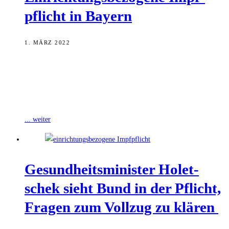
pflicht in Bayern
1. MÄRZ 2022
Bayerns Gesundheitsminister Klaus Holetschek hat in der Debatte
über die bundesweite einrichtungsbezogene Impfpflicht ein
pragmatisches Umsetzungs-Konzept für Bayern vorgelegt. Die
Impfpflicht wird
... weiter
Gesund­heits­mi­nis­ter Holet­
schek sieht Bund in der Pflicht,
Fra­gen zum Voll­zug zu klären