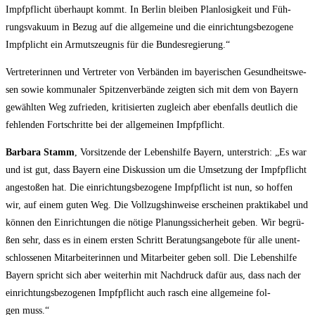
Impf­pflicht über­haupt kommt. In Ber­lin blei­ben Plan­lo­sig­keit und Füh­
rungs­va­ku­um in Bezug auf die all­ge­mei­ne und die ein­rich­tungs­be­zo­ge­ne
Impf­plicht ein Armuts­zeug­nis für die Bundesregierung.“
Ver­tre­te­rin­nen und Ver­tre­ter von Ver­bän­den im baye­ri­schen Gesund­heits­we­
sen sowie kom­mu­na­ler Spit­zen­ver­bän­de zeig­ten sich mit dem von Bay­ern
gewähl­ten Weg zufrie­den, kri­ti­sier­ten zugleich aber eben­falls deut­lich die
feh­len­den Fort­schrit­te bei der all­ge­mei­nen Impfpflicht.
Bar­ba­ra Stamm
, Vor­sit­zen­de der Lebens­hil­fe Bay­ern, unter­strich: „Es war
und ist gut, dass Bay­ern eine Dis­kus­si­on um die Umset­zung der Impf­pflicht
ange­sto­ßen hat. Die ein­rich­tungs­be­zo­ge­ne Impf­pflicht ist nun, so hof­fen
wir, auf einem guten Weg. Die Voll­zugs­hin­wei­se erschei­nen prak­ti­ka­bel und
kön­nen den Ein­rich­tun­gen die nöti­ge Pla­nungs­si­cher­heit geben. Wir begrü­
ßen sehr, dass es in einem ers­ten Schritt Bera­tungs­an­ge­bo­te für alle unent­
schlos­se­nen Mit­ar­bei­te­rin­nen und Mit­ar­bei­ter geben soll. Die Lebens­hil­fe
Bay­ern spricht sich aber wei­ter­hin mit Nach­druck dafür aus, dass nach der
ein­rich­tungs­be­zo­ge­nen Impf­pflicht auch rasch eine all­ge­mei­ne fol­
gen muss.“