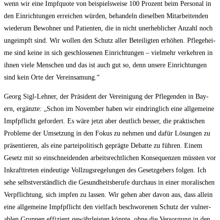
wenn wir eine Impf­quo­te von bei­spiels­wei­se 100 Pro­zent beim Per­so­nal in
den Ein­rich­tun­gen errei­chen wür­den, behan­deln die­sel­ben Mit­ar­bei­ten­den
wie­der­um Bewoh­ner und Pati­en­ten, die in nicht uner­heb­li­cher Anzahl noch
unge­impft sind. Wir wol­len den Schutz aller Betei­lig­ten erhö­hen. Pfle­ge­hei­
me sind kei­ne in sich geschlos­se­nen Ein­rich­tun­gen – viel­mehr ver­keh­ren in
ihnen vie­le Men­schen und das ist auch gut so, denn unse­re Ein­rich­tun­gen
sind kein Orte der Vereinsamung.“
Georg Sigl-Leh­ner, der Prä­si­dent der Ver­ei­ni­gung der Pfle­gen­den in Bay­
ern, ergänz­te: „Schon im Novem­ber haben wir ein­dring­lich eine all­ge­mei­ne
Impf­pflicht gefor­dert. Es wäre jetzt aber deut­lich bes­ser, die prak­ti­schen
Pro­ble­me der Umset­zung in den Fokus zu neh­men und dafür Lösun­gen zu
prä­sen­tie­ren, als eine par­tei­po­li­tisch gepräg­te Debat­te zu füh­ren. Einem
Gesetz mit so ein­schnei­den­den arbeits­recht­li­chen Kon­se­quen­zen müss­ten vor
Inkraft­tre­ten ein­deu­ti­ge Voll­zugs­re­ge­lun­gen des Gesetz­ge­bers fol­gen. Ich
sehe selbst­ver­ständ­lich die Gesund­heits­be­ru­fe durch­aus in einer mora­li­schen
Ver­pflich­tung, sich imp­fen zu las­sen. Wir gehen aber davon aus, dass allein
eine all­ge­mei­ne Impf­pflicht den viel­fach beschwo­re­nen Schutz der vul­ner­
ablen Grup­pen effi­zi­ent gewähr­leis­ten könn­te, ohne die Ver­sor­gung in den