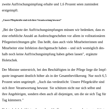
zwei­te Auf­fri­schungs­imp­fung erhal­te und 1,6 Pro­zent sei­en zumin­dest
erstgeimpft.
„Unse­re Pfle­ge­kräf­te sind sich ihrer Ver­ant­wor­tung bewusst“
„Bei der Quo­te der Auf­fri­schungs­imp­fun­gen müs­sen wir beden­ken, dass es
eine erheb­li­che Anzahl an Aus­bruchs­ge­sche­hen vor allem in voll­sta­tio­nä­ren
Pfle­ge­ein­rich­tun­gen gibt. Das heißt, dass auch vie­le Mit­ar­bei­te­rin­nen und
Mit­ar­bei­ter eine Infek­ti­on durch­ge­macht haben – und sich womög­lich des­
halb noch kei­ne Auf­fri­schungs­imp­fung haben geben las­sen“, ergänz­te
Holetschek.
Der Minis­ter unter­strich, bei den Beschäf­tig­ten in der Pfle­ge lie­ge die Impf­
quo­te ins­ge­samt deut­lich höher als in der Gesamt­be­völ­ke­rung. Nur noch 6,5
Pro­zent sei­en unge­impft. „Auch das ver­deut­licht: Unse­re Pfle­ge­kräf­te sind
sich ihrer Ver­ant­wor­tung bewusst. Sie schüt­zen nicht nur sich selbst und
ihre Ange­hö­ri­gen, son­dern eben auch all die­je­ni­gen, um die sie sich Tag für
Tag kümmern.“