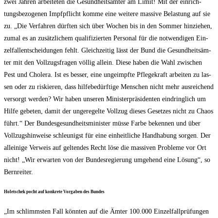
zwei Jah­ren arbei­te­ten die Gesund­heits­äm­ter am Limit! Mit der ein­rich­
tungs­be­zo­ge­nen Impf­pflicht kom­me eine wei­te­re mas­si­ve Belas­tung auf sie
zu. „Die Ver­fah­ren dürf­ten sich über Wochen bis in den Som­mer hin­zie­hen,
zumal es an zusätz­li­chem qua­li­fi­zier­ten Per­so­nal für die not­wen­di­gen Ein­
zel­fall­ent­schei­dun­gen fehlt. Gleich­zei­tig lässt der Bund die Gesund­heits­äm­
ter mit den Voll­zugs­fra­gen völ­lig allein. Die­se haben die Wahl zwi­schen
Pest und Cho­le­ra. Ist es bes­ser, eine unge­impf­te Pfle­ge­kraft arbei­ten zu las­
sen oder zu ris­kie­ren, dass hil­fe­be­dürf­ti­ge Men­schen nicht mehr aus­rei­chend
ver­sorgt wer­den? Wir haben unse­ren Minis­ter­prä­si­den­ten ein­dring­lich um
Hil­fe gebe­ten, damit der unge­re­gel­te Voll­zug die­ses Geset­zes nicht zu Cha­os
führt.“ Der Bun­des­ge­sund­heits­mi­nis­ter müs­se Far­be beken­nen und über
Voll­zugs­hin­wei­se schleu­nigst für eine ein­heit­li­che Hand­ha­bung sor­gen. Der
allei­ni­ge Ver­weis auf gel­ten­des Recht löse die mas­si­ven Pro­ble­me vor Ort
nicht! „Wir erwar­ten von der Bun­des­re­gie­rung umge­hend eine Lösung“, so
Bernreiter.
Holet­schek pocht auf kon­kre­te Vor­ga­ben des Bundes
„Im schlimms­ten Fall könn­ten auf die Ämter 100.000 Ein­zel­fall­prü­fun­gen