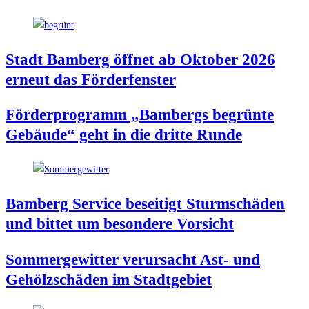
Stadt Bam­berg öff­net ab Okto­ber 2026
erneut das Förderfenster
För­der­pro­gramm „Bam­bergs begrün­te
Gebäu­de“ geht in die drit­te Runde
Bam­berg Ser­vice besei­tigt Sturm­schä­den
und bit­tet um beson­de­re Vorsicht
Som­mer­ge­wit­ter ver­ur­sacht Ast- und
Gehölz­schä­den im Stadtgebiet