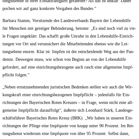
tungs­diens­te in ihrer Ein­satz­fä­hig­keit gefähr­det? All das ist unklar: Daher
pochen wir auf ganz kon­kre­te Vor­ga­ben des Bundes.“
Bar­ba­ra Stamm, Vor­sit­zen­de des Lan­des­ver­bands Bay­ern der Lebens­hil­fe
für Men­schen mit geis­ti­ger Behin­de­rung, beton­te: „Es sind noch viel zu vie­
le Fra­gen unge­klärt. Das schafft gro­ße Unru­he in den Lebens­hil­fe-Ein­rich­
tun­gen vor Ort und ver­un­si­chert die Mit­ar­bei­ten­den eben­so wie die Lei­
tungs­ebe­ne enorm. Klar ist: Imp­fen ist der ent­schei­den­de Weg aus der Pan­
de­mie. Des­we­gen muss, wie schon von Beginn an von der Lebens­hil­fe
gefor­dert, auf eine ein­rich­tungs­be­zo­ge­ne auch rasch eine all­ge­mei­ne Impf­
pflicht folgen.“
„Neben ernst­zu­neh­men­den juris­ti­schen Beden­ken stel­len wir auch die Wir­
kungs­kraft einer ein­rich­tungs­be­zo­ge­nen Impf­pflicht – jeden­falls für Ein­
rich­tun­gen des Baye­ri­schen Roten Kreu­zes – in Fra­ge, wenn nicht eine all­
ge­mei­ne Impf­pflicht dar­auf­folgt“, äußer­te sich Leon­hard Stärk, Lan­des­ge­
schäfts­füh­rer Baye­ri­sches Rotes Kreuz (BRK). „Wir haben in unse­ren Ein­
rich­tun­gen der Pfle­ge eine Impf­quo­te von knapp unter 90 Pro­zent. Im Ret­
tungs­dienst wie­der­um eine Impf­quo­te von über 95 Pro­zent. Selbst dann,