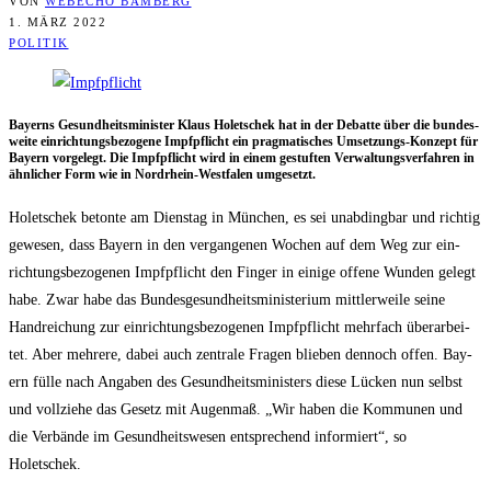
VON
WEBECHO BAMBERG
1. MÄRZ 2022
POLITIK
Bay­erns Gesund­heits­mi­nis­ter Klaus Holet­schek hat in der Debat­te über die bun­des­
wei­te ein­rich­tungs­be­zo­ge­ne Impf­pflicht ein prag­ma­ti­sches Umset­zungs-Kon­zept für
Bay­ern vor­ge­legt. Die Impf­pflicht wird in einem gestuf­ten Ver­wal­tungs­ver­fah­ren in
ähn­li­cher Form wie in Nord­rhein-West­fa­len umgesetzt.
Holet­schek beton­te am Diens­tag in Mün­chen, es sei unab­ding­bar und rich­tig
gewe­sen, dass Bay­ern in den ver­gan­ge­nen Wochen auf dem Weg zur ein­
rich­tungs­be­zo­ge­nen Impf­pflicht den Fin­ger in eini­ge offe­ne Wun­den gelegt
habe. Zwar habe das Bun­des­ge­sund­heits­mi­nis­te­ri­um mitt­ler­wei­le sei­ne
Hand­rei­chung zur ein­rich­tungs­be­zo­ge­nen Impf­pflicht mehr­fach über­ar­bei­
tet. Aber meh­re­re, dabei auch zen­tra­le Fra­gen blie­ben den­noch offen. Bay­
ern fül­le nach Anga­ben des Gesund­heits­mi­nis­ters die­se Lücken nun selbst
und voll­zie­he das Gesetz mit Augen­maß. „Wir haben die Kom­mu­nen und
die Ver­bän­de im Gesund­heits­we­sen ent­spre­chend infor­miert“, so
Holetschek.