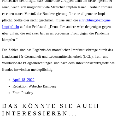
Holet­schek bekräf­tig­te, dass vul­nerable Grup­pen dann am bes­ten geschützt
sei­en, wenn sich mög­lichst vie­le Men­schen imp­fen las­sen. Des­halb for­de­re
er einen neu­en Vor­stoß der Bun­des­re­gie­rung für eine all­ge­mei­ne Impf­
pflicht. Soll­te dies nicht gesche­hen, müs­se auch die
ein­rich­tungs­be­zo­ge­ne
Impf­pflicht
auf den Prüf­stand. „Denn alles ande­re wäre den­je­ni­gen gegen­
über unfair, die seit zwei Jah­ren an vor­ders­ter Front gegen die Pan­de­mie
kämpfen.“
Die Zah­len sind das Ergeb­nis der monat­li­chen Impf­sta­tus­ab­fra­ge durch das
Lan­des­amt für Gesund­heit und Lebens­mit­tel­si­cher­heit (LGL). Teil- und
voll­sta­tio­nä­re Pfle­ge­ein­rich­tun­gen sind nach dem Infek­ti­ons­schutz­ge­setz des
Bun­des inzwi­schen meldepflichtig.
April 18, 2022
Redak­ti­on
Web­echo Bamberg
Foto: Pixabay
DAS KÖNNTE SIE AUCH
INTERESSIEREN...