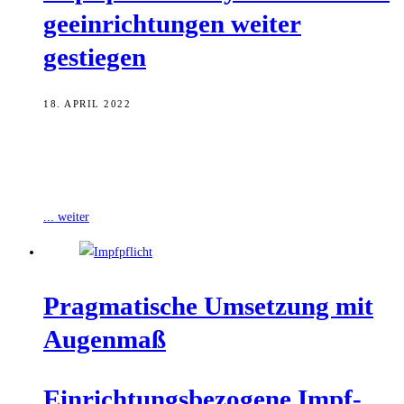
ge­ein­rich­tun­gen wei­ter
gestiegen
18. APRIL 2022
Die Impfquote der Mitarbeiterinnen und Mitarbeiter in bayerischen
teil- und vollstationären Pflegeeinrichtungen und Hospizen ist in den
vergangenen drei Monaten weiter gestiegen.
... weiter
Prag­ma­ti­sche Umset­zung mit
Augenmaß
Ein­rich­tungs­be­zo­ge­ne Impf­