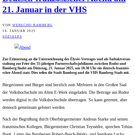
21. Janu­ar in der VHS
VON
WEBECHO BAMBERG
16. JANUAR 2025
SOZIALES
Zur Erin­ne­rung an die Unter­zeich­nung des Ély­sée-Ver­tra­ges und als Auf­takt­ver­an­
stal­tung zur Fei­er des 55-jäh­ri­gen Part­ner­schafts­ju­bi­lä­ums zwi­schen Rodez und
Bam­berg fin­det am Diens­tag, 21. Janu­ar 2025, um 18.30 Uhr ein deutsch-fran­zö­si­
scher Abend statt. Dies tei­len die Stadt Bam­berg und die VHS Bam­berg-Stadt mit.
Bür­ge­rin­nen und Bür­ger sind herz­lich zum Mit­fei­ern in den Gro­ßen Saal
der Volks­hoch­schu­le im Alten E‑Werk ein­ge­la­den. Die Bei­trä­ge aus Rodez
wer­den digi­tal in die Volks­hoch­schu­le über­tra­gen. So kann getrennt, aber
den­noch gemein­sam gefei­ert werden.
Nach der Begrü­ßung durch Ober­bür­ger­meis­ter Andre­as Star­ke und sei­nen
fran­zö­si­schen Kol­le­gen, Bür­ger­meis­ter Chris­ti­an Teyssèd­re, spre­chen Tobi­as
Hauk, Lei­ter des Bam­ber­ger Robert-Bosch-Werks, und Ste­pha­ne Lecha,