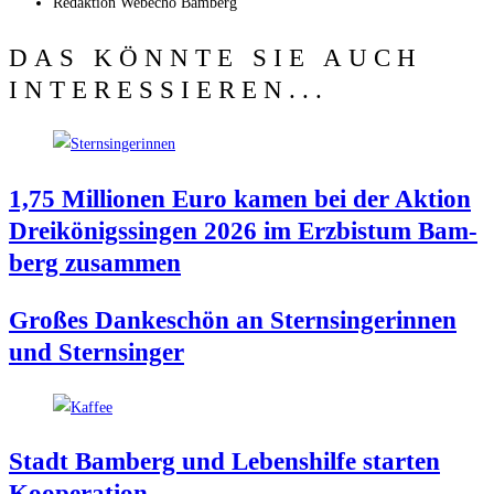
Redak­ti­on
Web­echo Bamberg
DAS KÖNNTE SIE AUCH
INTERESSIEREN...
1,75 Mil­lio­nen Euro kamen bei der Akti­on
Drei­kö­nigs­sin­gen 2026 im Erz­bis­tum Bam­
berg zusammen
Gro­ßes Dan­ke­schön an Stern­sin­ge­rin­nen
und Sternsinger
Stadt Bam­berg und Lebens­hil­fe star­ten
Kooperation