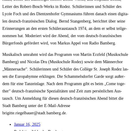
Lei­ter des Robert-Bosch-Werks in Rodez. Schü­le­rin­nen und Schü­ler des
Lycée Foch und des Dient­zen­ho­fer Gym­na­si­ums füh­ren danach einen digi­ta­
len deutsch-fran­zö­si­schen Dia­log. Bernd Stan­gen­berg, berich­tet über sei­ne
Erin­ne­run­gen an den ers­ten Schü­ler­aus­tausch 1974, an dem er selbst teil­ge­
nom­men hat. Mode­riert wird der Abend, der vom deutsch-fran­zö­si­schen
Bür­ger­fonds geför­dert wird, von Mar­kus Appel von Radio Bamberg.
Musi­ka­lisch umrahmt wird das Pro­gramm von Mar­tin Erz­feld (Musik­schu­le
Bam­berg) und Nico­las Dru (Musik­schu­le Rodez) sowie dem Män­ner­chor
„Män­ner­sa­che“. Schü­le­rin­nen und Schü­ler des Col­lè­ge St. Joseph Rodez las­
sen die Euro­pa­hym­ne erklin­gen. Die Scham­mels­dor­fer Gar­de sorgt außer­
dem für eine Tanz­ein­la­ge. Nach dem Pro­gramm gibt es beim „Come tog­e­
ther“ deutsch-fran­zö­si­sche Spe­zia­li­tä­ten und Zeit zum per­sön­li­chen Aus­
tausch. Um Anmel­dung für die­sen deutsch-fran­zö­si­schen Abend bit­tet die
Stadt Bam­berg unter der E‑Mail-Adres­se
brigitte.riegelbauer@stadt.bamberg.de.
Janu­ar 16, 2025