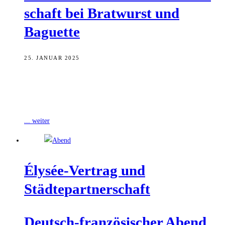
schaft bei Brat­wurst und
Baguette
25. JANUAR 2025
Aus Anlass des deutsch-französischen Tages, der alljährlich in vielen
deutschen und französischen Städten zur Erinnerung an die
Unterzeichnung des Élysée-Vertrages durch Staatspräsident
... weiter
Ély­sée-Ver­trag und
Städtepartnerschaft
Deutsch-fran­zö­si­scher Abend