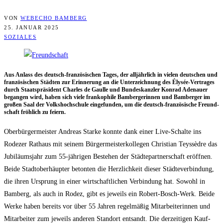
VON
WEBECHO BAMBERG
25. JANUAR 2025
SOZIALES
Aus Anlass des deutsch-fran­zö­si­schen Tages, der all­jähr­lich in vie­len deut­schen und
fran­zö­si­schen Städ­ten zur Erin­ne­rung an die Unter­zeich­nung des Ély­sée-Ver­tra­ges
durch Staats­prä­si­dent Charles de Gaul­le und Bun­des­kanz­ler Kon­rad Ade­nau­er
began­gen wird, haben sich vie­le fran­ko­phi­le Bam­ber­ge­rin­nen und Bam­ber­ger im
gro­ßen Saal der Volks­hoch­schu­le ein­ge­fun­den, um die deutsch-fran­zö­si­sche Freund­
schaft fröh­lich zu feiern.
Ober­bür­ger­meis­ter Andre­as Star­ke konn­te dank einer Live-Schal­te ins
Rode­zer Rat­haus mit sei­nem Bür­ger­meis­ter­kol­le­gen Chris­ti­an Teyssèd­re das
Jubi­lä­ums­jahr zum 55-jäh­ri­gen Bestehen der Städ­te­part­ner­schaft eröff­nen.
Bei­de Stadt­ober­häup­ter beton­ten die Herz­lich­keit die­ser Städ­te­ver­bin­dung,
die ihren Ursprung in einer wirt­schaft­li­chen Ver­bin­dung hat. Sowohl in
Bam­berg, als auch in Rodez, gibt es jeweils ein Robert-Bosch-Werk. Bei­de
Wer­ke haben bereits vor über 55 Jah­ren regel­mä­ßig Mit­ar­bei­te­rin­nen und
Mit­ar­bei­ter zum jeweils ande­ren Stand­ort ent­sandt. Die der­zei­ti­gen Kauf­