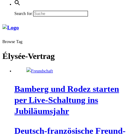
Search for:
Browse Tag
Élysée-Vertrag
Bam­berg und Rodez star­ten
per Live-Schal­tung ins
Jubiläumsjahr
Deutsch-fran­zö­si­sche Freund­