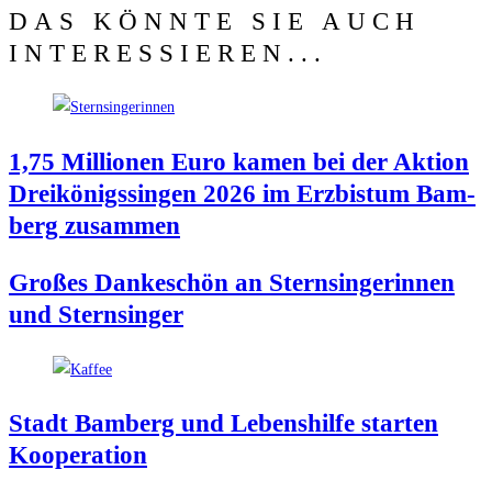
DAS KÖNNTE SIE AUCH
INTERESSIEREN...
1,75 Mil­lio­nen Euro kamen bei der Akti­on
Drei­kö­nigs­sin­gen 2026 im Erz­bis­tum Bam­
berg zusammen
Gro­ßes Dan­ke­schön an Stern­sin­ge­rin­nen
und Sternsinger
Stadt Bam­berg und Lebens­hil­fe star­ten
Kooperation