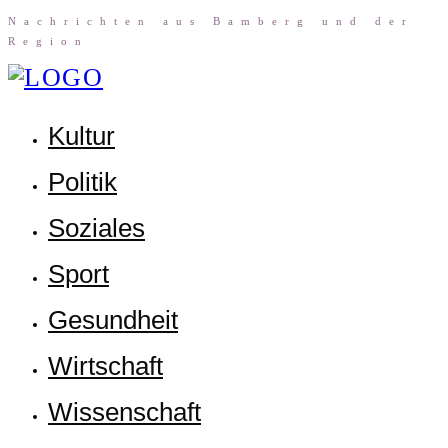
Nach­rich­ten aus Bam­berg und der
Region
Kul­tur
Poli­tik
Sozia­les
Sport
Gesund­heit
Wirt­schaft
Wis­sen­schaft