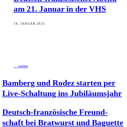
am 21. Janu­ar in der VHS
16. JANUAR 2025
Zur Erinnerung an die Unterzeichnung des Élysée-Vertrages und als
Auftaktveranstaltung zur Feier des 55-jährigen
Partnerschaftsjubiläums zwischen Rodez und Bamberg findet am
Dienstag,
... weiter
Bam­berg und Rodez star­ten per
Live-Schal­tung ins Jubiläumsjahr
Deutsch-fran­zö­si­sche Freund­
schaft bei Brat­wurst und Baguette