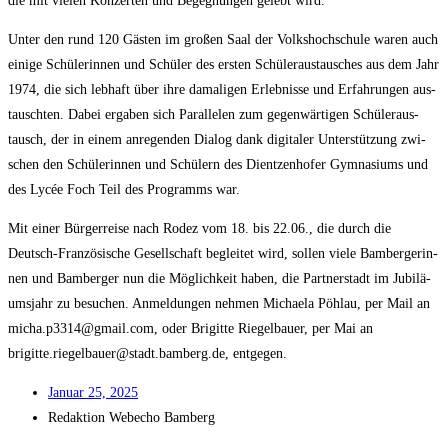
die mit vie­len Kon­zer­ten und Begeg­nun­gen gelebt wird.
Unter den rund 120 Gäs­ten im gro­ßen Saal der Volks­hoch­schu­le waren auch
eini­ge Schü­le­rin­nen und Schü­ler des ers­ten Schü­ler­aus­tau­sches aus dem Jahr
1974, die sich leb­haft über ihre dama­li­gen Erleb­nis­se und Erfah­run­gen aus­
tausch­ten. Dabei erga­ben sich Par­al­le­len zum gegen­wär­ti­gen Schü­ler­aus­
tausch, der in einem anre­gen­den Dia­log dank digi­ta­ler Unter­stüt­zung zwi­
schen den Schü­le­rin­nen und Schü­lern des Dient­zen­ho­fer Gym­na­si­ums und
des Lycée Foch Teil des Pro­gramms war.
Mit einer Bür­ger­rei­se nach Rodez vom 18. bis 22.06., die durch die
Deutsch-Fran­zö­si­sche Gesell­schaft beglei­tet wird, sol­len vie­le Bam­ber­ge­rin­
nen und Bam­ber­ger nun die Mög­lich­keit haben, die Part­ner­stadt im Jubi­lä­
ums­jahr zu besu­chen. Anmel­dun­gen neh­men Michae­la Pöhlau, per Mail an
micha.p3314@gmail.com, oder Bri­git­te Rie­gel­bau­er, per Mai an
brigitte.riegelbauer@stadt.bamberg.de, entgegen.
Janu­ar 25, 2025
Redak­ti­on
Web­echo Bamberg