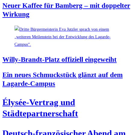
Neu­er Kaf­fee für Bam­berg – mit dop­pel­ter
Wirkung
Wil­ly-Brandt-Platz offi­zi­ell eingeweiht
Ein neu­es Schmuck­stück glänzt auf dem
Lagarde-Campus
Ély­sée-Ver­trag und
Städtepartnerschaft
Deutsch-fran­zö­si­scher Abend am