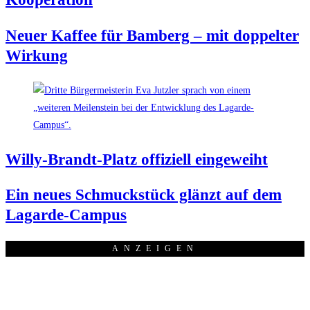
Neu­er Kaf­fee für Bam­berg – mit dop­pel­ter
Wirkung
Wil­ly-Brandt-Platz offi­zi­ell eingeweiht
Ein neu­es Schmuck­stück glänzt auf dem
Lagarde-Campus
ANZEI­GEN