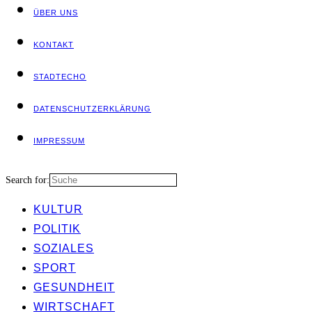
ÜBER UNS
KON­TAKT
STADT­ECHO
DATEN­SCHUTZ­ER­KLÄ­RUNG
IMPRES­SUM
Search for:
KUL­TUR
POLI­TIK
SOZIA­LES
SPORT
GESUND­HEIT
WIRT­SCHAFT