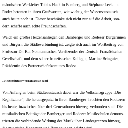
män­ni­schen Werk­lei­ter Tobi­as Hauk in Bam­berg und Sté­pha­ne Lecha in
Rodez beton­ten in ihren Gruß­wor­ten, wie wich­tig der Wis­sens­aus­tausch
auch heu­te noch ist. Die­ser beschrän­ke sich nicht nur auf die Arbeit, son­
dern schaf­fe auch ech­te Freundschaften.
Welch ein gro­ßes Her­zens­an­lie­gen den Bam­ber­ger und Rode­zer Bür­ge­rin­nen
und Bür­gern die Städ­te­ver­bin­dung ist, zeig­te sich auch im Wort­bei­trag von
Pro­fes­sor Dr. Kai Non­nen­ma­cher, Vor­sit­zen­der der Deutsch-Fran­zö­si­schen
Gesell­schaft, und dem sei­ner fran­zö­si­schen Kol­le­gin, Mar­ti­ne Brin­gu­ier,
Prä­si­den­tin des Part­ner­schafts­ko­mi­tees Rodez.
„Die Reg­nitz­ta­ler“ von Anfang an dabei
Von Anfang an beim Städ­te­aus­tausch dabei war die Volks­tanz­grup­pe „Die
Reg­nitz­ta­ler“, die her­aus­ge­putzt in ihren Bam­ber­ger-Trach­ten den Rode­zern
bis heu­te, inzwi­schen über drei Gene­ra­tio­nen hin­weg, ver­bun­den sind. Die
musi­ka­li­schen Bei­trä­ge der Bam­ber­ger und Rode­zer Musik­schu­len demons­
trier­ten die ver­bin­den­de Wir­kung der Musik über Län­der­gren­zen hin­weg,