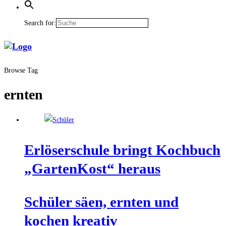
Search for:
Browse Tag
ernten
Erlö­ser­schu­le bringt Koch­buch
„Gar­ten­Kost“ heraus
Schü­ler säen, ern­ten und
kochen kreativ