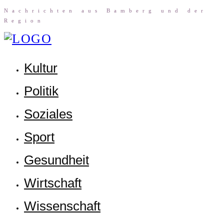
Nach­rich­ten aus Bam­berg und der
Region
Kul­tur
Poli­tik
Sozia­les
Sport
Gesund­heit
Wirt­schaft
Wis­sen­schaft