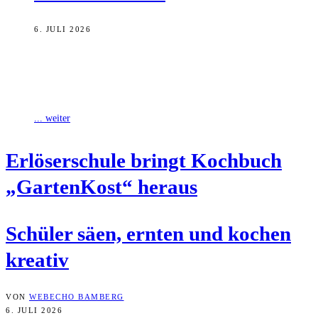
6. JULI 2026
In einem Kooperationsprojekt ist an der Erlöserschule ein besonderes
Kochbuch entstanden: „GartenKost“. Die Schülerinnen und Schüler
haben es kreativ mit Materialien aus
... weiter
Erlö­ser­schu­le bringt Koch­buch
„Gar­ten­Kost“ heraus
Schü­ler säen, ern­ten und kochen
kreativ
VON
WEBECHO BAMBERG
6. JULI 2026