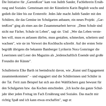
Die Initia­ti­ve für „Gar­ten­Kost“ kam von Judith San­der, Fach­leh­re­rin Ernäh­
rung und Sozia­les. Gemein­sam mit der Künst­le­rin Karin Begdolt wuchs und
gedieh die Idee bis zur Ern­te­rei­fe. Jedes Jahr macht Judith San­der mit den
Schü­lern, die das Gemü­se im Schul­gar­ten anbau­en, ein neu­es Pro­jekt. „Gar­
ten­Kost“ ging als eines aus der Zusam­men­ar­beit her­vor. „Denn Schu­le sind
nicht nur Fächer, Schu­le ist Leben“, sagt sie. Und: „Wer das Leben ver­ste­
hen will, muss es anfas­sen dür­fen, muss gestal­ten, schme­cken, schei­tern und
wach­sen“, wie sie im Vor­wort des Koch­buchs schreibt. Auf der ers­ten Sei­te
begrüßt übri­gens die bekann­te Bam­ber­ger Lyri­ke­rin Nora Gom­rin­ger die
Lese­rin­nen und Leser des Maga­zins als „lei­den­schaft­lich Essen­de und gro­ße
Freun­din der Künste“.
Schul­lei­te­rin Elke Barth ist beein­druckt davon, wie „Kunst und Enga­ge­ment
zusam­men­kom­men“ – und enga­giert sind die Schü­le­rin­nen und Schü­ler in
der Tat. Ferit zum Bei­spiel hat sich aus drei Wahl­fä­chern ganz bewusst für
den Schul­gar­ten bzw. das Kochen ent­schie­den. „Ich koche das gan­ze Schul­
jahr über jeden Frei­tag im Fach Ernäh­rung und Sozia­les. Das macht mir
rich­tig Spaß und ich kann etwas erschaf­fen“, sagt er.