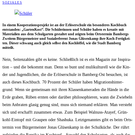
SOZIALES
In einem Koope­ra­ti­ons­pro­jekt ist an der Erlö­ser­schu­le ein beson­de­res Koch­buch
ent­stan­den: „Gar­ten­Kost“. Die Schü­le­rin­nen und Schü­ler haben es krea­tiv mit
Mate­ria­li­en aus dem Schul­gar­ten gestal­tet und zeig­ten beim Orts­ter­min Bam­bergs
Zwei­tem Bür­ger­meis­ter und Sozi­al­re­fe­rent Jonas Glüsen­kamp ihre Koch-Fer­tig­kei­
ten. Die­ser schwang auch gleich selbst den Koch­löf­fel, wie die Stadt Bam­berg
mitteilt.
Nein, Sei­ten­zah­len gibt es kei­ne. Schließ­lich ist es ein Maga­zin zur Inspi­ra­
ti­on – und die bekommt man. Denn so bunt und mulikul­tu­rell wie die Kin­
der und Jugend­li­chen, die die Erlö­ser­schu­le in Bam­berg-Ost besu­chen, ist
auch die­ses Koch­buch. 70 Pro­zent der Schü­ler haben Migra­ti­ons­hin­ter­
grund. Wenn sie gemein­sam mit ihren Klas­sen­ka­me­ra­den die Hän­de in die
Erde gra­ben, Rüben ern­ten oder dar­über phi­lo­so­phie­ren, wann die Zwie­beln
beim Anbra­ten gla­sig genug sind, muss sich nie­mand erklä­ren. Man ver­steht
sich und erschafft zusam­men etwas. Zum Bei­spiel Wal­nuss-Ata­yef, Grün­
kohl-Ein­topf mit Grau­pen oder Shash­uka. Letzt­ge­nann­tes gibt es beim Orts­
ter­min von Bür­ger­meis­ter Jonas Glüsen­kamp in der Schul­kü­che. Der rührt
zufrie­den die Papri­ka im Koch­topf. „Sowohl den Schul­gar­ten, als auch das