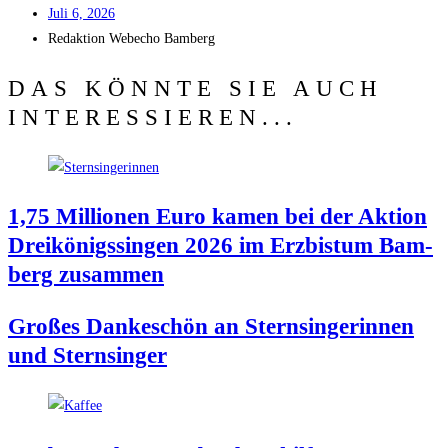
Juli 6, 2026
Redak­ti­on
Web­echo Bamberg
DAS KÖNNTE SIE AUCH
INTERESSIEREN...
1,75 Mil­lio­nen Euro kamen bei der Akti­on
Drei­kö­nigs­sin­gen 2026 im Erz­bis­tum Bam­
berg zusammen
Gro­ßes Dan­ke­schön an Stern­sin­ge­rin­nen
und Sternsinger