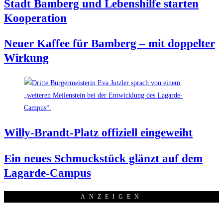
Stadt Bam­berg und Lebens­hil­fe star­ten
Kooperation
Neu­er Kaf­fee für Bam­berg – mit dop­pel­ter
Wirkung
Wil­ly-Brandt-Platz offi­zi­ell eingeweiht
Ein neu­es Schmuck­stück glänzt auf dem
Lagarde-Campus
ANZEI­GEN