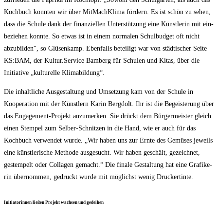
Koch­buch konn­ten wir über Mit­Mach­Kli­ma för­dern. Es ist schön zu sehen,
dass die Schu­le dank der finan­zi­el­len Unter­stüt­zung eine Künst­le­rin mit ein­
be­zie­hen konn­te. So etwas ist in einem nor­ma­len Schul­bud­get oft nicht
abzu­bil­den“, so Glüsen­kamp. Eben­falls betei­ligt war von städ­ti­scher Sei­te
KS:BAM, der Kultur.Service Bam­berg für Schu­len und Kitas, über die
Initia­ti­ve „kul­tu­rel­le Klimabildung“.
Die inhalt­li­che Aus­ge­stal­tung und Umset­zung kam von der Schu­le in
Koope­ra­ti­on mit der Künst­lern Karin Berg­dolt. Ihr ist die Begeis­te­rung über
das Enga­ge­ment-Pro­jekt anzu­mer­ken. Sie drückt dem Bür­ger­meis­ter gleich
einen Stem­pel zum Sel­ber-Schnit­zen in die Hand, wie er auch für das
Koch­buch ver­wen­det wur­de. „Wir haben uns zur Ern­te des Gemü­ses jeweils
eine künst­le­ri­sche Metho­de aus­ge­sucht. Wir haben geschält, gezeich­net,
gestem­pelt oder Col­la­gen gemacht.“ Die fina­le Gestal­tung hat eine Gra­fi­ke­
rin über­nom­men, gedruckt wur­de mit mög­lichst wenig Druckertinte.
Initia­to­rin­nen lie­ßen Pro­jekt wach­sen und gedeihen