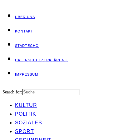
ÜBER UNS
KON­TAKT
STADT­ECHO
DATEN­SCHUTZ­ER­KLÄ­RUNG
IMPRES­SUM
Search for:
KUL­TUR
POLI­TIK
SOZIA­LES
SPORT