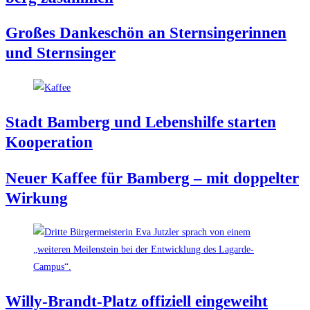
Gro­ßes Dan­ke­schön an Stern­sin­ge­rin­nen
und Sternsinger
Stadt Bam­berg und Lebens­hil­fe star­ten
Kooperation
Neu­er Kaf­fee für Bam­berg – mit dop­pel­ter
Wirkung
Wil­ly-Brandt-Platz offi­zi­ell eingeweiht