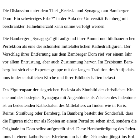
Die Dis­kus­si­on unter dem Titel „Eccle­sia und Syn­ago­ga am Bam­ber­ger
Dom: Ein schwie­ri­ges Erbe?“ in der Aula der Uni­ver­si­tät Bam­berg mit
beschränk­ter Teil­neh­mer­zahl kann online ver­folgt werden.
Die Bam­ber­ger „Syn­ago­ga“ gilt auf­grund ihrer Anmut und bild­haue­ri­schen
Per­fek­ti­on als eine der schöns­ten mit­tel­al­ter­li­chen Kathe­dral­fi­gu­ren. Der
Vor­schlag ihrer Ent­fer­nung aus dem Bam­ber­ger Dom rief vor einem Jahr
vor allem Ent­rüs­tung, aber auch Zustim­mung her­vor. Im Erz­bis­tum Bam­
berg hat sich eine Exper­ten­grup­pe mit der lan­gen Tra­di­ti­on des Anti­ju­da­is­
mus in der christ­li­chen Kir­che und ihrer Bild­bot­schaf­ten befasst.
Das Figu­ren­paar der sieg­rei­chen Eccle­sia als Sinn­bild der christ­li­chen Kir­
che und der besieg­ten Syn­ago­ga mit Augen­bin­de als Zei­chen des Juden­tums
ist an bedeu­ten­den Kathe­dra­len des Mit­tel­al­ters zu fin­den wie in Paris,
Reims, Straß­burg oder Bam­berg. In Bam­berg besteht der Son­der­fall, dass
die Figu­ren nicht nur als Kopien an einem Por­tal zu sehen sind, son­dern die
Ori­gi­na­le im Dom selbst auf­ge­stellt sind. Die­se Her­ab­wür­di­gung des Juden­
tums in einem katho­li­schen Kir­chen­raum hat die Dis­kus­si­on jüngst ins Rol­