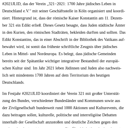
#2021JLID, das der Ver­ein „321−2021: 1700 Jah­re jüdi­sches Leben in
Deutsch­land e.V.“ mit sei­ner Geschäfts­stel­le in Köln orga­ni­siert und koor­di­
niert. Hin­ter­grund ist, dass der römi­sche Kai­ser Kon­stan­tin am 11. Dezem­
ber 321 ein Edikt erließ. Die­ses Gesetz besag­te, dass Juden städ­ti­sche Ämter
in den Kuri­en, den römi­schen Stadt­rä­ten, beklei­den durf­ten und soll­ten. Das
Edikt Kon­stan­tins, das in einer Abschrift in der Biblio­thek des Vati­kans auf­
be­wahrt wird, ist somit das frü­hes­te schrift­li­che Zeug­nis über jüdi­sches
Leben in Mit­tel- und Nord­eu­ro­pa. Es belegt, dass jüdi­sche Gemein­den
bereits seit der Spät­an­ti­ke wich­ti­ger inte­gra­ti­ver Bestand­teil der euro­päi­
schen Kul­tur sind. Im Jahr 2021 leben Jüdin­nen und Juden also nach­weis­
lich seit min­des­tens 1700 Jah­ren auf dem Ter­ri­to­ri­um des heu­ti­gen
Deutschlands.
Im Fest­jahr #2021JLID koor­di­niert der Ver­ein 321 mit gro­ßer Unter­stüt­
zung des Bun­des, ver­schie­de­ner Bun­des­län­der und Kom­mu­nen sowie aus
der Zivil­ge­sell­schaft bun­des­weit rund 1000 Aktio­nen und Kul­tur­events, die
dazu bei­tra­gen sol­len, kul­tu­rel­le, poli­ti­sche und inter­re­li­giö­se Debat­ten
inner­halb der Gesell­schaft anzu­sto­ßen und deut­li­che Zei­chen gegen den