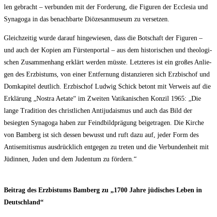
len gebracht – ver­bun­den mit der For­de­rung, die Figu­ren der Eccle­sia und
Syn­ago­ga in das benach­bar­te Diö­ze­san­mu­se­um zu versetzen.
Gleich­zei­tig wur­de dar­auf hin­ge­wie­sen, dass die Bot­schaft der Figu­ren –
und auch der Kopien am Fürs­ten­por­tal – aus dem his­to­ri­schen und theo­lo­gi­
schen Zusam­men­hang erklärt wer­den müss­te. Letz­te­res ist ein gro­ßes Anlie­
gen des Erz­bis­tums, von einer Ent­fer­nung distan­zie­ren sich Erz­bi­schof und
Dom­ka­pi­tel deut­lich. Erz­bi­schof Lud­wig Schick betont mit Ver­weis auf die
Erklä­rung „Nos­t­ra Aet­a­te“ im Zwei­ten Vati­ka­ni­schen Kon­zil 1965: „Die
lan­ge Tra­di­ti­on des christ­li­chen Anti­ju­da­is­mus und auch das Bild der
besieg­ten Syn­ago­ga haben zur Feind­bild­prä­gung bei­getra­gen. Die Kir­che
von Bam­berg ist sich des­sen bewusst und ruft dazu auf, jeder Form des
Anti­se­mi­tis­mus aus­drück­lich ent­ge­gen zu tre­ten und die Ver­bun­den­heit mit
Jüdin­nen, Juden und dem Juden­tum zu fördern.“
Bei­trag des Erz­bis­tums Bam­berg zu „1700 Jah­re jüdi­sches Leben in
Deutschland“