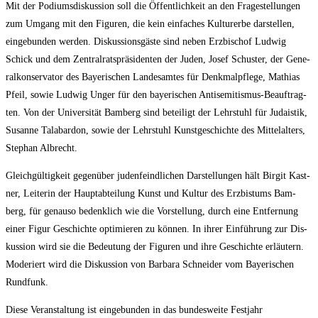
Mit der Podi­ums­dis­kus­si­on soll die Öffent­lich­keit an den Fra­ge­stel­lun­gen
zum Umgang mit den Figu­ren, die kein ein­fa­ches Kul­tur­er­be dar­stel­len,
ein­ge­bun­den wer­den. Dis­kus­si­ons­gäs­te sind neben Erz­bi­schof Lud­wig
Schick und dem Zen­tral­rats­prä­si­den­ten der Juden, Josef Schus­ter, der Gene­
ral­kon­ser­va­tor des Baye­ri­schen Lan­des­am­tes für Denk­mal­pfle­ge, Mathi­as
Pfeil, sowie Lud­wig Unger für den baye­ri­schen Anti­se­mi­tis­mus-Beauf­trag­
ten. Von der Uni­ver­si­tät Bam­berg sind betei­ligt der Lehr­stuhl für Juda­is­tik,
Susan­ne Tal­abar­don, sowie der Lehr­stuhl Kunst­ge­schich­te des Mit­tel­al­ters,
Ste­phan Albrecht.
Gleich­gül­tig­keit gegen­über juden­feind­li­chen Dar­stel­lun­gen hält Bir­git Kast­
ner, Lei­te­rin der Haupt­ab­tei­lung Kunst und Kul­tur des Erz­bis­tums Bam­
berg, für genau­so bedenk­lich wie die Vor­stel­lung, durch eine Ent­fer­nung
einer Figur Geschich­te opti­mie­ren zu kön­nen. In ihrer Ein­füh­rung zur Dis­
kus­si­on wird sie die Bedeu­tung der Figu­ren und ihre Geschich­te erläu­tern.
Mode­riert wird die Dis­kus­si­on von Bar­ba­ra Schnei­der vom Baye­ri­schen
Rundfunk.
Die­se Ver­an­stal­tung ist ein­ge­bun­den in das bun­des­wei­te Fest­jahr