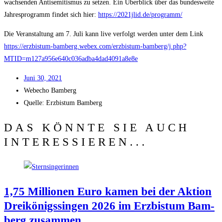
wach­sen­den Anti­se­mi­tis­mus zu set­zen. Ein Über­blick über das bun­des­wei­te
Jah­res­pro­gramm fin­det sich hier:
https://2021jlid.de/programm/
Die Ver­an­stal­tung am 7. Juli kann live ver­folgt wer­den unter dem Link
https://erzbistum-bamberg.webex.com/erzbistum-bamberg/j.php?
MTID=m127a956e640c036adba4dad4091a8e8e
Juni 30, 2021
Web­echo Bamberg
Quel­le: Erz­bis­tum Bamberg
DAS KÖNNTE SIE AUCH
INTERESSIEREN...
1,75 Mil­lio­nen Euro kamen bei der Akti­on
Drei­kö­nigs­sin­gen 2026 im Erz­bis­tum Bam­
berg zusammen