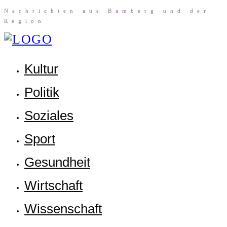
Nach­rich­ten aus Bam­berg und der
Region
Kul­tur
Poli­tik
Sozia­les
Sport
Gesund­heit
Wirt­schaft
Wis­sen­schaft