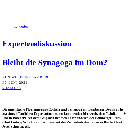
Die umstrittene Figurengruppe Ecclesia und Synagoga am
Bamberger Dom ist Thema eines öffentlichen Expertenforums am
kommenden Mittwoch, dem 7. Juli, um 19
... weiter
Exper­ten­dis­kus­si­on
Bleibt die Syn­ago­ga im Dom?
VON
WEBECHO BAMBERG
30. JUNI 2021
SOZIALES
Die umstrit­te­ne Figu­ren­grup­pe Eccle­sia und Syn­ago­ga am Bam­ber­ger Dom ist The­
ma eines öffent­li­chen Exper­ten­fo­rums am kom­men­den Mitt­woch, dem 7. Juli, um 19
Uhr in Bam­berg. An dem Gespräch neh­men unter ande­ren der Bam­ber­ger Erz­bi­
schof Lud­wig Schick und der Prä­si­dent des Zen­tral­rats der Juden in Deutsch­land,
Josef Schus­ter, teil.