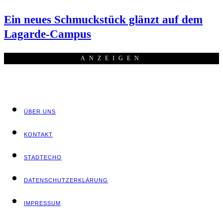
Ein neu­es Schmuck­stück glänzt auf dem
Lagarde-Campus
ANZEI­GEN
ÜBER UNS
KON­TAKT
STADT­ECHO
DATEN­SCHUTZ­ER­KLÄ­RUNG
IMPRES­SUM