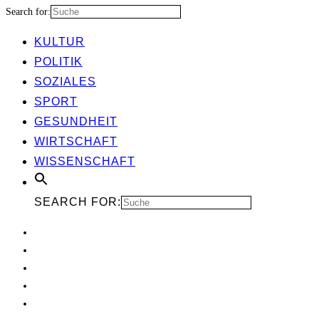
Search for:
KUL­TUR
POLI­TIK
SOZIA­LES
SPORT
GESUND­HEIT
WIRT­SCHAFT
WIS­SEN­SCHAFT
SEARCH FOR: