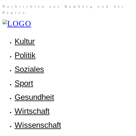
Nach­rich­ten aus Bam­berg und der
Region
Kul­tur
Poli­tik
Sozia­les
Sport
Gesund­heit
Wirt­schaft
Wis­sen­schaft