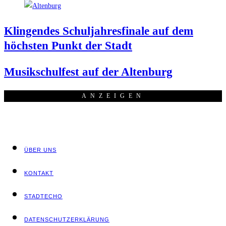
Klin­gen­des Schul­jah­res­fi­na­le auf dem
höchs­ten Punkt der Stadt
Musik­schul­fest auf der Altenburg
ANZEI­GEN
ÜBER UNS
KON­TAKT
STADT­ECHO
DATEN­SCHUTZ­ER­KLÄ­RUNG