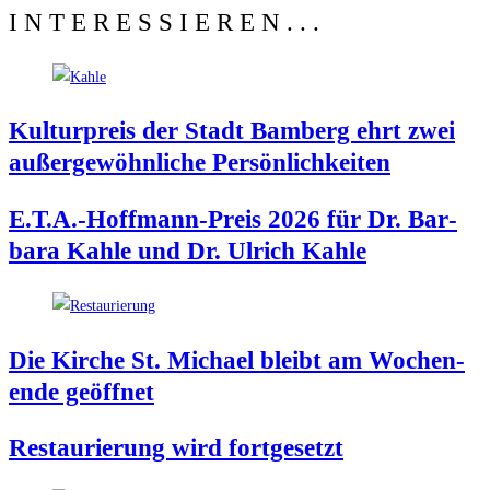
INTERESSIEREN...
Kul­tur­preis der Stadt Bam­berg ehrt zwei
außer­ge­wöhn­li­che Persönlichkeiten
E.T.A.-Hoffmann-Preis 2026 für Dr. Bar­
ba­ra Kah­le und Dr. Ulrich Kahle
Die Kir­che St. Micha­el bleibt am Wochen­
en­de geöffnet
Restau­rie­rung wird fortgesetzt