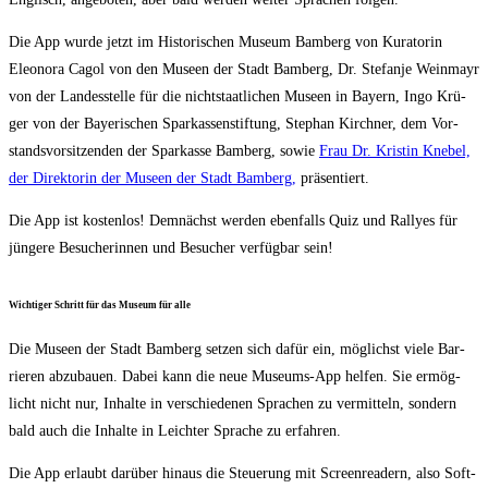
Die App wur­de jetzt im His­to­ri­schen Muse­um Bam­berg von Kura­to­rin
Eleo­no­ra Cagol von den Muse­en der Stadt Bam­berg, Dr. Ste­fan­je Wein­mayr
von der Lan­des­stel­le für die nicht­staat­li­chen Muse­en in Bay­ern, Ingo Krü­
ger von der Baye­ri­schen Spar­kas­sen­stif­tung, Ste­phan Kirch­ner, dem Vor­
stands­vor­sit­zen­den der Spar­kas­se Bam­berg, sowie
Frau Dr. Kris­tin Kne­bel,
der Direk­to­rin der Muse­en der Stadt Bam­berg,
präsentiert.
Die App ist kos­ten­los! Dem­nächst wer­den eben­falls Quiz und Ral­lyes für
jün­ge­re Besu­che­rin­nen und Besu­cher ver­füg­bar sein!
Wich­ti­ger Schritt für das Muse­um für alle
Die Muse­en der Stadt Bam­berg set­zen sich dafür ein, mög­lichst vie­le Bar­
rie­ren abzu­bau­en. Dabei kann die neue Muse­ums-App hel­fen. Sie ermög­
licht nicht nur, Inhal­te in ver­schie­de­nen Spra­chen zu ver­mit­teln, son­dern
bald auch die Inhal­te in Leich­ter Spra­che zu erfahren.
Die App erlaubt dar­über hin­aus die Steue­rung mit Screen­rea­dern, also Soft­