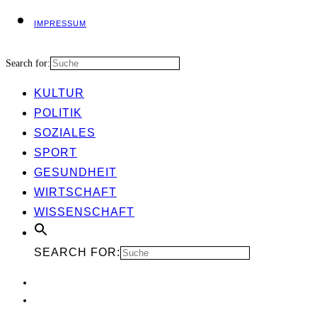
IMPRES­SUM
Search for:
KUL­TUR
POLI­TIK
SOZIA­LES
SPORT
GESUND­HEIT
WIRT­SCHAFT
WIS­SEN­SCHAFT
SEARCH FOR: