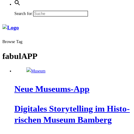
Search for:
Browse Tag
fabulAPP
Neue Muse­ums-App
Digi­ta­les Sto­rytel­ling im His­to­
ri­schen Muse­um Bamberg