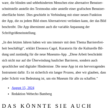
ware, die blin­den und seh­be­hin­der­ten Men­schen eine alter­na­ti­ve Benut­zer­
schnitt­stel­le anstel­le des Text­mo­dus oder anstel­le einer gra­fi­schen Benut­zer­
ober­flä­che bie­tet. Dies geschieht in Ver­bin­dung mit einer neu­en Funk­ti­on
der App, die zu jedem Bild einen Alter­na­tiv­text ver­lin­ken kann, der das Bild
beschreibt. Die App über­nimmt auch die varia­ble Anpas­sung der
Schriftgrößeneinstellung.
„In den letz­ten Jah­ren haben wir uns inten­siv mit dem The­ma Bar­rie­re­frei­
heit beschäf­tigt“, erklärt Eleo­no­ra Cagol, Kura­to­rin für die Kul­tu­rel­le Bil­
dung und zustän­dig für die neue Muse­ums-App. „Die­se Arbeit beschränkt
sich nicht nur auf die Über­win­dung bau­li­cher Bar­rie­ren, son­dern auch
sprach­li­cher und digi­ta­ler Hin­der­nis­se. Die neue App ist ein her­vor­ra­gen­des
Instru­ment dafür. Es ist sicher­lich ein lan­ger Pro­zess, aber wir glau­ben, dass
jeder Schritt von Bedeu­tung ist, um ein Muse­um für alle zu schaffen.“
August 15, 2024
Redak­ti­on
Web­echo Bamberg
DAS KÖNNTE SIE AUCH