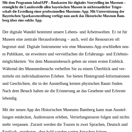
Mit dem Pro­gramm fabu­lAPP – Bau­kas­ten für digi­ta­les Sto­rytel­ling im Muse­um –
ermög­licht die Lan­des­stel­le allen baye­ri­schen Muse­en in nicht­staat­li­cher Trä­ger­
schaft die Erstel­lung einer pro­fes­sio­nel­len Muse­ums-App. Mit Unter­stüt­zung der
Baye­ri­schen Spar­kas­sen­stif­tung ver­fügt nun auch das His­to­ri­sche Muse­um Bam­
berg über eine sol­che App.
Der digi­ta­le Wan­del bestimmt unse­re Lebens- und Arbeits­wel­ten. Er ist für
Muse­en eine zen­tra­le Her­aus­for­de­rung – auch, weil die Res­sour­cen oft
begrenzt sind. Digi­ta­le Instru­men­te wie eine Muse­ums-App erschlie­ßen neu­
es Publi­kum, sie erwei­tern und ver­viel­fa­chen die Erfah­rungs- und Erleb­nis­
mög­lich­kei­ten: Vor dem Muse­ums­be­such geben sie einen ers­ten Ein­blick.
Wäh­rend des Muse­ums­be­suchs ver­hel­fen Sie zu einem Über­blick und ver­
mit­teln ein indi­vi­dua­li­sier­tes Erle­ben. Sie bie­ten Hin­ter­grund-Infor­ma­tio­nen
und Geschich­ten, die in der Aus­stel­lung kei­nen phy­si­schen Raum fin­den.
Nach dem Besuch hal­ten sie die Erin­ne­rung an das Gese­he­ne und Erlern­te
lebendig.
Mit der neu­en App des His­to­ri­schen Muse­ums Bam­berg kann man Aus­stel­
lun­gen ent­de­cken, Audio­tou­ren erle­ben, Ver­tie­fungs­tou­ren fol­gen und nichts
mehr ver­pas­sen. Zur­zeit wer­den die Tou­ren in zwei Spra­chen, Deutsch und
Eng­lisch, ange­bo­ten, aber bald wer­den wei­ter Spra­chen folgen.