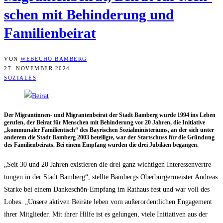
schen mit Behin­de­rung und
Familienbeirat
VON
WEBECHO BAMBERG
27. NOVEMBER 2024
SOZIALES
Der Migran­tin­nen- und Migran­ten­bei­rat der Stadt Bam­berg wur­de 1994 ins Leben
geru­fen, der Bei­rat für Men­schen mit Behin­de­rung vor 20 Jah­ren, die Initia­ti­ve
„kom­mu­na­ler Fami­li­en­tisch“ des Bay­ri­schen Sozi­al­mi­nis­te­ri­ums, an der sich unter
ande­rem die Stadt Bam­berg 2003 betei­lig­te, war der Start­schuss für die Grün­dung
des Fami­li­en­bei­rats. Bei einem Emp­fang wur­den die drei Jubi­lä­en begangen.
„Seit 30 und 20 Jah­ren exis­tie­ren die drei ganz wich­ti­gen Inter­es­sen­ver­tre­
tun­gen in der Stadt Bam­berg“, stell­te Bam­bergs Ober­bür­ger­meis­ter Andre­as
Star­ke bei einem Dan­ke­schön-Emp­fang im Rat­haus fest und war voll des
Lobes. „Unse­re akti­ven Bei­rä­te leben vom außer­or­dent­li­chen Enga­ge­ment
ihrer Mit­glie­der. Mit ihrer Hil­fe ist es gelun­gen, vie­le Initia­ti­ven aus der