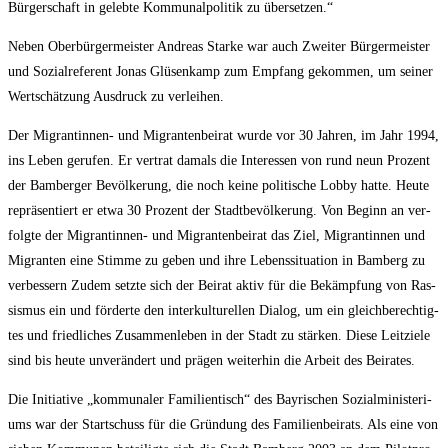
Bür­ger­schaft in geleb­te Kom­mu­nal­po­li­tik zu übersetzen.“
Neben Ober­bür­ger­meis­ter Andre­as Star­ke war auch Zwei­ter Bür­ger­meis­ter
und Sozi­al­re­fe­rent Jonas Glüsen­kamp zum Emp­fang gekom­men, um sei­ner
Wert­schät­zung Aus­druck zu verleihen.
Der Migran­tin­nen- und Migran­ten­bei­rat wur­de vor 30 Jah­ren, im Jahr 1994,
ins Leben geru­fen. Er ver­trat damals die Inter­es­sen von rund neun Pro­zent
der Bam­ber­ger Bevöl­ke­rung, die noch kei­ne poli­ti­sche Lob­by hat­te. Heu­te
reprä­sen­tiert er etwa 30 Pro­zent der Stadt­be­völ­ke­rung. Von Beginn an ver­
folg­te der Migran­tin­nen- und Migran­ten­bei­rat das Ziel, Migran­tin­nen und
Migran­ten eine Stim­me zu geben und ihre Lebens­si­tua­ti­on in Bam­berg zu
ver­bes­sern Zudem setz­te sich der Bei­rat aktiv für die Bekämp­fung von Ras­
sis­mus ein und för­der­te den inter­kul­tu­rel­len Dia­log, um ein gleich­be­rech­tig­
tes und fried­li­ches Zusam­men­le­ben in der Stadt zu stär­ken. Die­se Leit­zie­le
sind bis heu­te unver­än­dert und prä­gen wei­ter­hin die Arbeit des Beirates.
Die Initia­ti­ve „kom­mu­na­ler Fami­li­en­tisch“ des Bay­ri­schen Sozi­al­mi­nis­te­ri­
ums war der Start­schuss für die Grün­dung des Fami­li­en­bei­rats. Als eine von