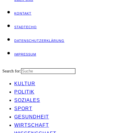
KON­TAKT
STADT­ECHO
DATEN­SCHUTZ­ER­KLÄ­RUNG
IMPRES­SUM
Search for:
KUL­TUR
POLI­TIK
SOZIA­LES
SPORT
GESUND­HEIT
WIRT­SCHAFT