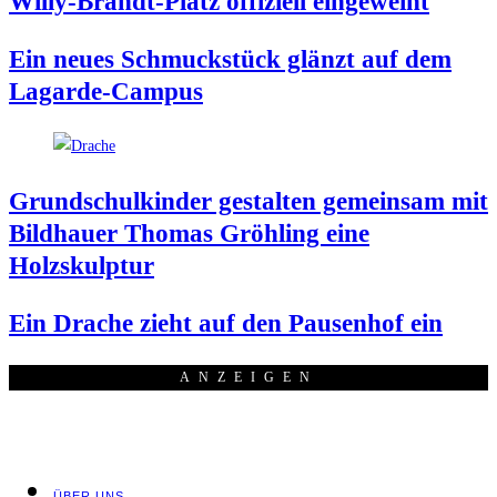
Wil­ly-Brandt-Platz offi­zi­ell eingeweiht
Ein neu­es Schmuck­stück glänzt auf dem
Lagarde-Campus
Grund­schul­kin­der gestal­ten gemein­sam mit
Bild­hau­er Tho­mas Gröh­ling eine
Holzskulptur
Ein Dra­che zieht auf den Pau­sen­hof ein
ANZEI­GEN
ÜBER UNS