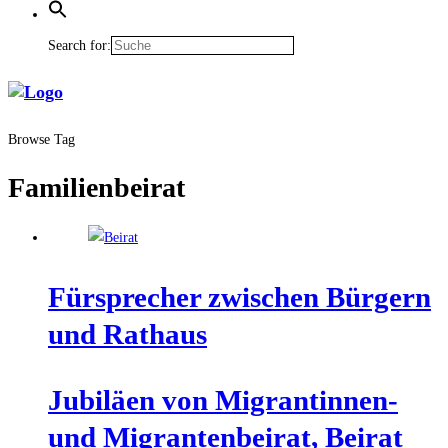
Search for:
Browse Tag
Familienbeirat
Für­spre­cher zwi­schen Bür­gern
und Rathaus
Jubi­lä­en von Migran­tin­nen-
und Migran­ten­bei­rat, Bei­rat