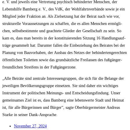
e. V. und jeweils eine Ver­tre­tung psy­chisch behin­der­ter Men­schen, der
Lebens­hil­fe Bam­berg e. V., des VdK, der Wohl­fahrts­ver­bän­de sowie je ein
Mit­glied jeder Frak­ti­on an. Als Ziel­set­zung hat der Bei­rat nach wie vor,
struk­tu­rel­le Vor­aus­set­zun­gen zu schaf­fen, die es allen Men­schen ermög­li­
chen, selbst­be­stimm­te und geach­te­te Glie­der der Gesell­schaft zu sein. So
kam es, dass man bereits in der kon­sti­tu­ie­ren­den Sit­zung 16 Hand­lungs­auf­
trä­ge gesam­melt hat: Dar­un­ter fal­len die Ein­be­zie­hung des Bei­ra­tes bei der
Pla­nung von Bau­vor­ha­ben, der Aus­bau des Net­zes der behin­der­ten­ge­rech­ten
öffent­li­chen Toi­let­ten sowie das grund­sätz­li­che Frei­las­sen des fuß­gän­ger­
freund­li­chen Strei­fens in der Fußgängerzone.
„Alle Bei­rä­te sind zen­tra­le Inter­es­sen­grup­pen, die sich für die Belan­ge der
jewei­li­gen Bevöl­ke­rungs­grup­pe ein­set­zen. Sie sind daher ein wich­ti­ges
Instru­ment der poli­ti­schen Mei­nungs- und Ent­schei­dungs­fin­dung. Unser
gemein­sa­mes Ziel ist es, dass Bam­berg eine lebens­wer­te Stadt und Hei­mat
ist, für alle Bür­ge­rin­nen und Bür­ger“, sag­te Ober­bür­ger­meis­ter Andre­as
Star­ke in sei­ner Dank-Ansprache.
Novem­ber 27, 2024