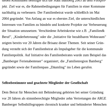
sie­ben Kom­mu­nen betei­lig­te sich die Stadt Bam­berg 2003 an dem Pilot­pro­
jekt. Ziel war es, die Rah­men­be­din­gun­gen für Fami­li­en in einer Kom­mu­ne
nach­hal­tig zu ver­bes­sern. Der Fami­li­en­bei­rat wur­de schließ­lich im Mai
2004 gegrün­det. Von Anfang an war es obers­tes Ziel, die unter­schied­li­chen
Inter­es­sen von Fami­li­en zu bün­deln und kon­kre­te Pro­jek­te zur Ver­bes­se­rung
der Situa­ti­on umzu­set­zen. Ver­schie­de­ne Arbeits­krei­se wie z.B. „Familien&
Beruf“, „Kin­der­be­treu­ung“ oder die „Initia­ti­ve für bezahl­ba­ren Wohn­raum“
zeig­ten bereits vor 20 Jah­ren die Bri­sanz die­ser The­men. Seit sei­ner Grün­
dung ver­steht sich der Fami­li­en­bei­rat als Impuls­ge­ber für die kom­mu­na­le
Fami­li­en­po­li­tik. Auf Initia­ti­ve des Fami­li­en­bei­ra­tes wur­de zum Bei­spiel das
„Bam­ber­ger Feri­en­aben­teu­er“ orga­ni­siert, die „Fami­li­en­re­gi­on Bam­berg“
gegrün­det sowie der Fami­li­en­pass „Däum­ling“ ins Leben gerufen.
Selbst­be­stimm­te und geach­te­te Mit­glie­der der Gesellschaft
Dem Bei­rat für Men­schen mit Behin­de­rung gehör­ten bei sei­ner Grün­dung
vor 20 Jah­ren als stimm­be­rech­tig­te Mit­glie­der zehn Ver­tre­tun­gen der ARGE
Bam­ber­ger Selbst­hil­fe­grup­pen chro­nisch kran­ker und behin­der­ter Men­schen