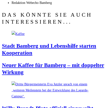
Redak­ti­on
Web­echo Bamberg
DAS KÖNNTE SIE AUCH
INTERESSIEREN...
Stadt Bam­berg und Lebens­hil­fe star­ten
Kooperation
Neu­er Kaf­fee für Bam­berg – mit dop­pel­ter
Wirkung