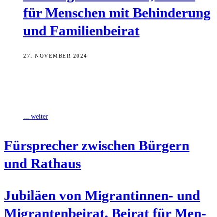
für Men­schen mit Behin­de­rung
und Familienbeirat
27. NOVEMBER 2024
Der Migrantinnen- und Migrantenbeirat der Stadt Bamberg wurde
1994 ins Leben gerufen, der Beirat für Menschen mit Behinderung
vor 20 Jahren, die
... weiter
Für­spre­cher zwi­schen Bür­gern
und Rathaus
Jubi­lä­en von Migran­tin­nen- und
Migran­ten­bei­rat, Bei­rat für Men­