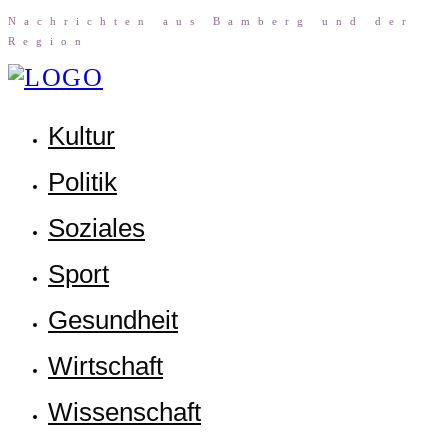
Nach­rich­ten aus Bam­berg und der
Region
Kul­tur
Poli­tik
Sozia­les
Sport
Gesund­heit
Wirt­schaft
Wis­sen­schaft