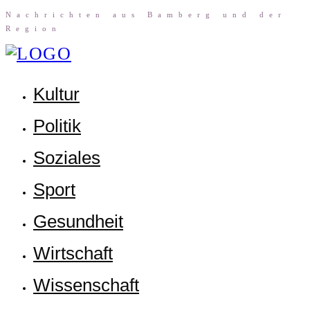
Nach­rich­ten aus Bam­berg und der
Region
Kul­tur
Poli­tik
Sozia­les
Sport
Gesund­heit
Wirt­schaft
Wis­sen­schaft