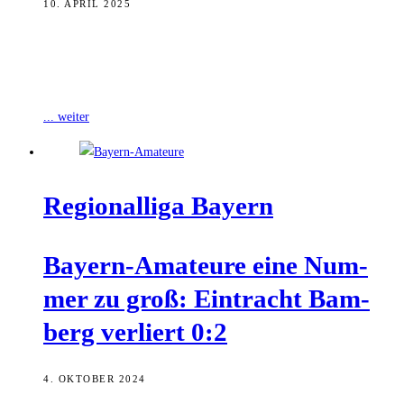
10. APRIL 2025
Der FC Eintracht Bamberg gastiert am morgigen Freitag beim FC
Bayern München II. Anstoß im Stadion an der Grünwalder Straße ist
um
... weiter
Regio­nal­li­ga Bayern
Bay­ern-Ama­teu­re eine Num­
mer zu groß: Ein­tracht Bam­
berg ver­liert 0:2
4. OKTOBER 2024