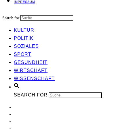
IMPRES­SUM
Search for:
KUL­TUR
POLI­TIK
SOZIA­LES
SPORT
GESUND­HEIT
WIRT­SCHAFT
WIS­SEN­SCHAFT
SEARCH FOR: