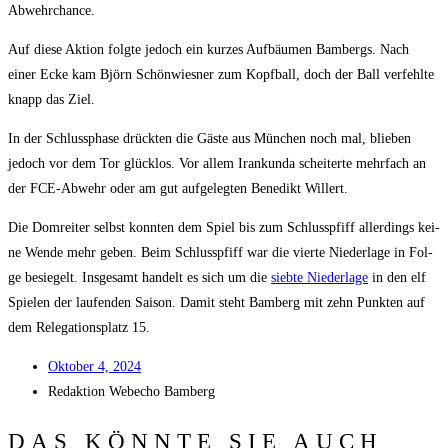
Abwehrchance.
Auf die­se Akti­on folg­te jedoch ein kur­zes Auf­bäu­men Bam­bergs. Nach
einer Ecke kam Björn Schön­wies­ner zum Kopf­ball, doch der Ball ver­fehl­te
knapp das Ziel.
In der Schluss­pha­se drück­ten die Gäs­te aus Mün­chen noch mal, blie­ben
jedoch vor dem Tor glück­los. Vor allem Iran­kun­da schei­ter­te mehr­fach an
der FCE-Abwehr oder am gut auf­ge­leg­ten Bene­dikt Willert.
Die Dom­rei­ter selbst konn­ten dem Spiel bis zum Schluss­pfiff aller­dings kei­
ne Wen­de mehr geben. Beim Schluss­pfiff war die vier­te Nie­der­la­ge in Fol­
ge besie­gelt. Ins­ge­samt han­delt es sich um die
sieb­te Nie­der­la­ge
in den elf
Spie­len der lau­fen­den Sai­son. Damit steht Bam­berg mit zehn Punk­ten auf
dem Rele­ga­ti­ons­platz 15.
Okto­ber 4, 2024
Redak­ti­on
Web­echo Bamberg
DAS KÖNNTE SIE AUCH