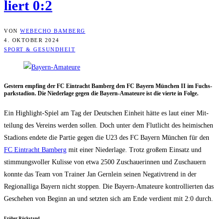
liert 0:2
VON
WEBECHO BAMBERG
4. OKTOBER 2024
SPORT & GESUNDHEIT
Ges­tern emp­fing der FC Ein­tracht Bam­berg den FC Bay­ern Mün­chen II im Fuch­s­
park­sta­di­on. Die Nie­der­la­ge gegen die Bay­ern-Ama­teu­re ist die vier­te in Folge.
Ein High­light-Spiel am Tag der Deut­schen Ein­heit hät­te es laut einer Mit­
tei­lung des Ver­eins wer­den sol­len. Doch unter dem Flut­licht des hei­mi­schen
Sta­di­ons ende­te die Par­tie gegen die U23 des FC Bay­ern Mün­chen für den
FC Ein­tracht Bam­berg
mit einer Nie­der­la­ge. Trotz gro­ßem Ein­satz und
stim­mungs­vol­ler Kulis­se von etwa 2500 Zuschaue­rin­nen und Zuschau­ern
konn­te das Team von Trai­ner Jan Gern­lein sei­nen Nega­tiv­trend in der
Regio­nal­li­ga Bay­ern nicht stop­pen. Die Bay­ern-Ama­teu­re kon­trol­lier­ten das
Gesche­hen von Beginn an und setz­ten sich am Ende ver­dient mit 2:0 durch.
Frü­her Rückstand