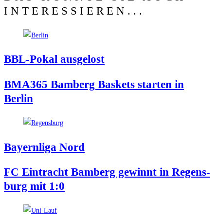
INTERESSIEREN...
BBL-Pokal aus­ge­lost
BMA365 Bam­berg Bas­kets star­ten in
Berlin
Bay­ern­li­ga Nord
FC Ein­tracht Bam­berg gewinnt in Regens­
burg mit 1:0