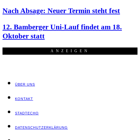
Nach Absa­ge: Neu­er Ter­min steht fest
12. Bam­ber­ger Uni-Lauf fin­det am 18.
Okto­ber statt
ANZEI­GEN
ÜBER UNS
KON­TAKT
STADT­ECHO
DATEN­SCHUTZ­ER­KLÄ­RUNG