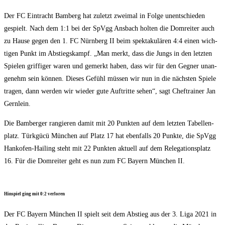
Der FC Ein­tracht Bam­berg hat zuletzt zwei­mal in Fol­ge unent­schie­den
gespielt. Nach dem 1:1 bei der SpVgg Ans­bach hol­ten die Dom­rei­ter auch
zu Hau­se gegen den 1. FC Nürn­berg II beim spek­ta­ku­lä­ren 4:4 einen wich­
ti­gen Punkt im Abstiegs­kampf. „Man merkt, dass die Jungs in den letz­ten
Spie­len grif­fi­ger waren und gemerkt haben, dass wir für den Geg­ner unan­
ge­nehm sein kön­nen. Die­ses Gefühl müs­sen wir nun in die nächs­ten Spie­le
tra­gen, dann wer­den wir wie­der gute Auf­trit­te sehen“, sagt Chef­trai­ner Jan
Gernlein.
Die Bam­ber­ger ran­gie­ren damit mit 20 Punk­ten auf dem letz­ten Tabel­len­
platz. Türk­gücü Mün­chen auf Platz 17 hat eben­falls 20 Punk­te, die SpVgg
Hankofen-Hai­ling steht mit 22 Punk­ten aktu­ell auf dem Rele­ga­ti­ons­platz
16. Für die Dom­rei­ter geht es nun zum FC Bay­ern Mün­chen II.
Hin­spiel ging mit 0:2 verloren
Der FC Bay­ern Mün­chen II spielt seit dem Abstieg aus der 3. Liga 2021 in