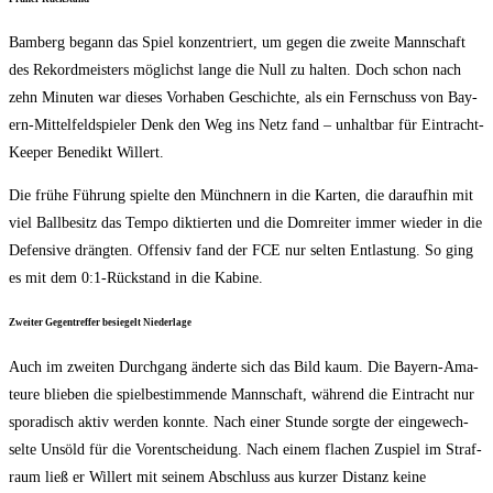
Bam­berg begann das Spiel kon­zen­triert, um gegen die zwei­te Mann­schaft
des Rekord­meis­ters mög­lichst lan­ge die Null zu hal­ten. Doch schon nach
zehn Minu­ten war die­ses Vor­ha­ben Geschich­te, als ein Fern­schuss von Bay­
ern-Mit­tel­feld­spie­ler Denk den Weg ins Netz fand – unhalt­bar für Ein­tracht-
Kee­per Bene­dikt Willert.
Die frü­he Füh­rung spiel­te den Münch­nern in die Kar­ten, die dar­auf­hin mit
viel Ball­be­sitz das Tem­po dik­tier­ten und die Dom­rei­ter immer wie­der in die
Defen­si­ve dräng­ten. Offen­siv fand der FCE nur sel­ten Ent­las­tung. So ging
es mit dem 0:1‑Rückstand in die Kabine.
Zwei­ter Gegen­tref­fer besie­gelt Niederlage
Auch im zwei­ten Durch­gang änder­te sich das Bild kaum. Die Bay­ern-Ama­
teu­re blie­ben die spiel­be­stim­men­de Mann­schaft, wäh­rend die Ein­tracht nur
spo­ra­disch aktiv wer­den konn­te. Nach einer Stun­de sorg­te der ein­ge­wech­
sel­te Uns­öld für die Vor­ent­schei­dung. Nach einem fla­chen Zuspiel im Straf­
raum ließ er Wil­lert mit sei­nem Abschluss aus kur­zer Distanz kei­ne