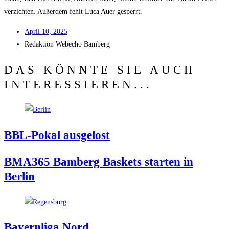
ver­zich­ten. Außer­dem fehlt Luca Auer gesperrt.
April 10, 2025
Redak­ti­on
Web­echo Bamberg
DAS KÖNNTE SIE AUCH
INTERESSIEREN...
BBL-Pokal aus­ge­lost
BMA365 Bam­berg Bas­kets star­ten in
Berlin
Bay­ern­li­ga Nord