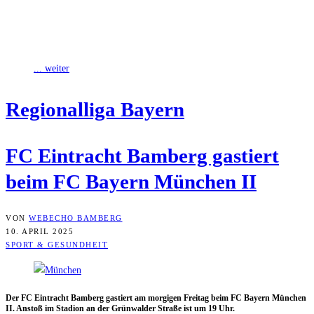
Gestern empfing der FC Eintracht Bamberg den FC Bayern
München II im Fuchsparkstadion. Die Niederlage gegen die Bayern-
Amateure ist die vierte in
... weiter
Regio­nal­li­ga Bayern
FC Ein­tracht Bam­berg gas­tiert
beim FC Bay­ern Mün­chen II
VON
WEBECHO BAMBERG
10. APRIL 2025
SPORT & GESUNDHEIT
Der FC Ein­tracht Bam­berg gas­tiert am mor­gi­gen Frei­tag beim FC Bay­ern Mün­chen
II. Anstoß im Sta­di­on an der Grün­wal­der Stra­ße ist um 19 Uhr.