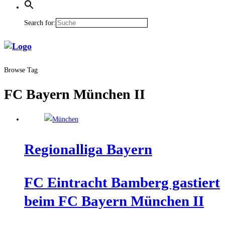
Search for:
Browse Tag
FC Bayern München II
Regio­nal­li­ga Bayern
FC Ein­tracht Bam­berg gas­tiert
beim FC Bay­ern Mün­chen II