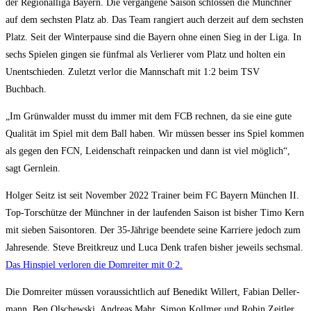
der Regio­nal­li­ga Bay­ern. Die ver­gan­ge­ne Sai­son schlos­sen die Münch­ner
auf dem sechs­ten Platz ab. Das Team ran­giert auch der­zeit auf dem sechs­ten
Platz. Seit der Win­ter­pau­se sind die Bay­ern ohne einen Sieg in der Liga. In
sechs Spie­len gin­gen sie fünf­mal als Ver­lie­rer vom Platz und hol­ten ein
Unent­schie­den. Zuletzt ver­lor die Mann­schaft mit 1:2 beim TSV
Buchbach.
„Im Grün­wal­der musst du immer mit dem FCB rech­nen, da sie eine gute
Qua­li­tät im Spiel mit dem Ball haben. Wir müs­sen bes­ser ins Spiel kom­men
als gegen den FCN, Lei­den­schaft rein­pa­cken und dann ist viel mög­lich“,
sagt Gernlein.
Hol­ger Seitz ist seit Novem­ber 2022 Trai­ner beim FC Bay­ern Mün­chen II.
Top-Tor­schüt­ze der Münch­ner in der lau­fen­den Sai­son ist bis­her Timo Kern
mit sie­ben Sai­son­to­ren. Der 35-Jäh­ri­ge been­de­te sei­ne Kar­rie­re jedoch zum
Jah­res­en­de. Ste­ve Breit­kreuz und Luca Denk tra­fen bis­her jeweils sechs­mal.
Das Hin­spiel ver­lo­ren die Dom­rei­ter mit 0:2.
Die Dom­rei­ter müs­sen vor­aus­sicht­lich auf Bene­dikt Wil­lert, Fabi­an Dell­er­
mann, Ben Olschew­ski, Andre­as Mahr, Simon Koll­mer und Robin Zeit­ler