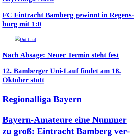
FC Ein­tracht Bam­berg gewinnt in Regens­
burg mit 1:0
Nach Absa­ge: Neu­er Ter­min steht fest
12. Bam­ber­ger Uni-Lauf fin­det am 18.
Okto­ber statt
Regio­nal­li­ga Bayern
Bay­ern-Ama­teu­re eine Num­mer
zu groß: Ein­tracht Bam­berg ver­