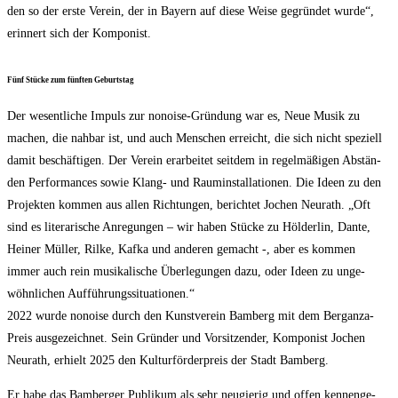
den so der ers­te Ver­ein, der in Bay­ern auf die­se Wei­se gegrün­det wur­de“,
erin­nert sich der Komponist.
Fünf Stü­cke zum fünf­ten Geburtstag
Der wesent­li­che Impuls zur nonoi­se-Grün­dung war es, Neue Musik zu
machen, die nah­bar ist, und auch Men­schen erreicht, die sich nicht spe­zi­ell
damit beschäf­ti­gen. Der Ver­ein erar­bei­tet seit­dem in regel­mä­ßi­gen Abstän­
den Per­for­man­ces sowie Klang- und Raum­in­stal­la­tio­nen. Die Ideen zu den
Pro­jek­ten kom­men aus allen Rich­tun­gen, berich­tet Jochen Neu­r­a­th. „Oft
sind es lite­ra­ri­sche Anre­gun­gen – wir haben Stü­cke zu Höl­der­lin, Dan­te,
Hei­ner Mül­ler, Ril­ke, Kaf­ka und ande­ren gemacht -, aber es kom­men
immer auch rein musi­ka­li­sche Über­le­gun­gen dazu, oder Ideen zu unge­
wöhn­li­chen Auf­füh­rungs­si­tua­tio­nen.“
2022 wur­de nonoi­se durch den Kunst­ver­ein Bam­berg mit dem Bergan­za-
Preis aus­ge­zeich­net. Sein Grün­der und Vor­sit­zen­der, Kom­po­nist Jochen
Neu­r­a­th, erhielt 2025 den Kul­tur­för­der­preis der Stadt Bamberg.
Er habe das Bam­ber­ger Publi­kum als sehr neu­gie­rig und offen ken­nen­ge­