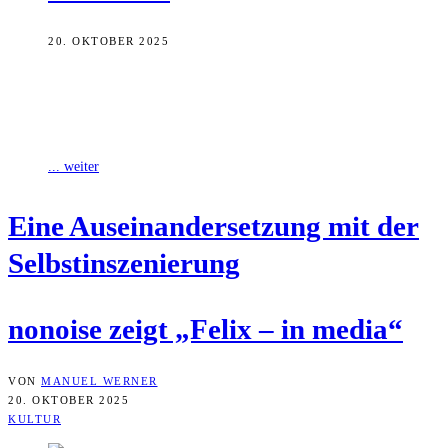
20. OKTOBER 2025
In diesem Jahr wird der 150. Geburtstag des Nobelpreisträgers
Thomas Mann gefeiert. Im Rahmen seines Jubiläumsprogramms zum
fünfjährigen Vereinsbestehen setzt sich der
... weiter
Eine Aus­ein­an­der­set­zung mit der
Selbstinszenierung
nonoi­se zeigt „Felix – in media“
VON
MANUEL WERNER
20. OKTOBER 2025
KULTUR