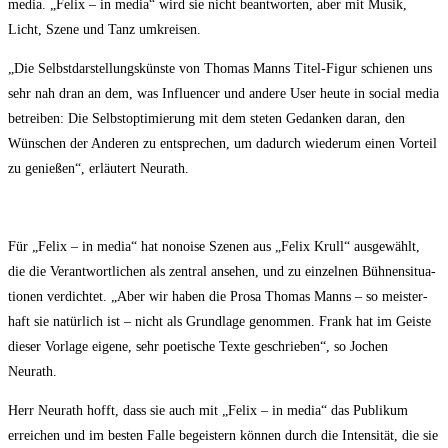
media. „Felix – in media“ wird sie nicht beant­wor­ten, aber mit Musik,
Licht, Sze­ne und Tanz umkreisen.
„Die Selbst­dar­stel­lungs­küns­te von Tho­mas Manns Titel-Figur schie­nen uns
sehr nah dran an dem, was Influen­cer und ande­re User heu­te in social media
betrei­ben: Die Selbst­op­ti­mie­rung mit dem ste­ten Gedan­ken dar­an, den
Wün­schen der Ande­ren zu ent­spre­chen, um dadurch wie­der­um einen Vor­teil
zu genie­ßen“, erläu­tert Neurath.
Für „Felix – in media“ hat nonoi­se Sze­nen aus „Felix Krull“ aus­ge­wählt,
die die Ver­ant­wort­li­chen als zen­tral anse­hen, und zu ein­zel­nen Büh­nen­si­tua­
tio­nen ver­dich­tet. „Aber wir haben die Pro­sa Tho­mas Manns – so meis­ter­
haft sie natür­lich ist – nicht als Grund­la­ge genom­men. Frank hat im Geis­te
die­ser Vor­la­ge eige­ne, sehr poe­ti­sche Tex­te geschrie­ben“, so Jochen
Neurath.
Herr Neu­r­a­th hofft, dass sie auch mit „Felix – in media“ das Publi­kum
errei­chen und im bes­ten Fal­le begeis­tern kön­nen durch die Inten­si­tät, die sie