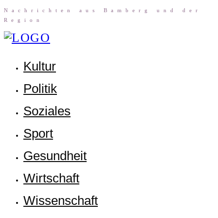
Nach­rich­ten aus Bam­berg und der
Region
Kul­tur
Poli­tik
Sozia­les
Sport
Gesund­heit
Wirt­schaft
Wis­sen­schaft