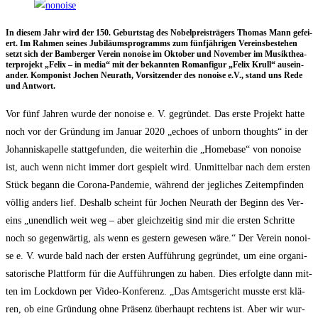
In die­sem Jahr wird der 150. Geburts­tag des Nobel­preis­trä­gers Tho­mas Mann gefei­
ert. Im Rah­men sei­nes Jubi­lä­ums­pro­gramms zum fünf­jäh­ri­gen Ver­eins­be­stehen
setzt sich der Bam­ber­ger Ver­ein nonoi­se im Okto­ber und Novem­ber im Musik­thea­
ter­pro­jekt „Felix – in media“ mit der bekann­ten Roman­fi­gur „Felix Krull“ aus­ein­
an­der. Kom­po­nist Jochen Neu­r­a­th, Vor­sit­zen­der des nonoi­se e.V., stand uns Rede
und Antwort.
Vor fünf Jah­ren wur­de der nonoi­se e. V. gegrün­det. Das ers­te Pro­jekt hat­te
noch vor der Grün­dung im Janu­ar 2020 „echo­es of unborn thoughts“ in der
Johan­nis­ka­pel­le statt­ge­fun­den, die wei­ter­hin die „Home­ba­se“ von nonoi­se
ist, auch wenn nicht immer dort gespielt wird. Unmit­tel­bar nach dem ers­ten
Stück begann die Coro­na-Pan­de­mie, wäh­rend der jeg­li­ches Zeit­emp­fin­den
völ­lig anders lief. Des­halb scheint für Jochen Neu­r­a­th der Beginn des Ver­
eins „unend­lich weit weg – aber gleich­zei­tig sind mir die ers­ten Schrit­te
noch so gegen­wär­tig, als wenn es ges­tern gewe­sen wäre.“ Der Ver­ein nonoi­
se e. V. wur­de bald nach der ers­ten Auf­füh­rung gegrün­det, um eine orga­ni­
sa­to­ri­sche Platt­form für die Auf­füh­run­gen zu haben. Dies erfolg­te dann mit­
ten im Lock­down per Video-Kon­fe­renz. „Das Amts­ge­richt muss­te erst klä­
ren, ob eine Grün­dung ohne Prä­senz über­haupt rech­tens ist. Aber wir wur­