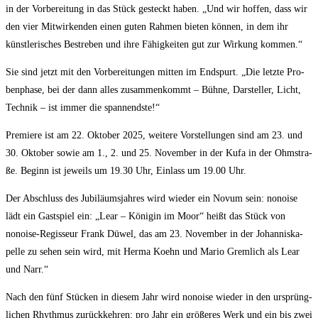
in der Vor­be­rei­tung in das Stück gesteckt haben. „Und wir hof­fen, dass wir
den vier Mit­wir­ken­den einen guten Rah­men bie­ten kön­nen, in dem ihr
künst­le­ri­sches Bestre­ben und ihre Fähig­kei­ten gut zur Wir­kung kommen.“
Sie sind jetzt mit den Vor­be­rei­tun­gen mit­ten im End­spurt. „Die letz­te Pro­
ben­pha­se, bei der dann alles zusam­men­kommt – Büh­ne, Dar­stel­ler, Licht,
Tech­nik – ist immer die spannendste!“
Pre­mie­re ist am 22. Okto­ber 2025, wei­te­re Vor­stel­lun­gen sind am 23. und
30. Okto­ber sowie am 1., 2. und 25. Novem­ber in der Kufa in der Ohm­stra­
ße. Beginn ist jeweils um 19.30 Uhr, Ein­lass um 19.00 Uhr.
Der Abschluss des Jubi­lä­ums­jah­res wird wie­der ein Novum sein: nonoi­se
lädt ein Gast­spiel ein: „Lear – Köni­gin im Moor“ heißt das Stück von
nonoi­se-Regis­seur Frank Düwel, das am 23. Novem­ber in der Johan­nis­ka­
pel­le zu sehen sein wird, mit Her­ma Koehn und Mario Grem­lich als Lear
und Narr.“
Nach den fünf Stü­cken in die­sem Jahr wird nonoi­se wie­der in den ursprüng­
li­chen Rhyth­mus zurück­keh­ren: pro Jahr ein grö­ße­res Werk und ein bis zwei