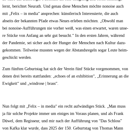
lernt, berich­tet Neu­r­a­th. Und genau die­se Men­schen möch­te nonoi­se auch
mit „Felix – in media“ anspre­chen: künst­le­risch Inter­es­sier­te, die auch
abseits der bekann­ten Pfa­de etwas Neu­es erle­ben möch­ten. „Obwohl man
bei nonoi­se-Auf­füh­run­gen nie vor­her weiß, was einen erwar­tet, waren unse­
re Stü­cke von Anfang an sehr gut besucht.“ In den ers­ten Jah­ren, wäh­rend
der Pan­de­mie, sei sicher auch der Hun­ger der Men­schen nach Kul­tur dazu­
ge­kom­men. Teil­wei­se muss­ten wegen der Abstands­re­geln sogar Leu­te heim­
ge­schickt werden.
Zum fünf­ten Geburts­tag hat sich der Ver­ein fünf Stü­cke vor­ge­nom­men, von
denen drei bereits statt­fan­den: „echo­es of an exhi­bi­ti­on“, „Erin­ne­rung an die
Ewig­keit“ und „wind­ro­se | brass“.
Nun folgt mit „Felix – in media“ ein recht auf­wän­di­ges Stück. „Man muss
ja für sol­che Pro­jek­te immer um eini­ges im Vor­aus pla­nen, und als Frank
Düwel, dem Regis­seur, und mir nach der Auf­füh­rung von “Das Schloss”
von Kaf­ka klar wur­de, dass 2025 der 150. Geburts­tag von Tho­mas Mann