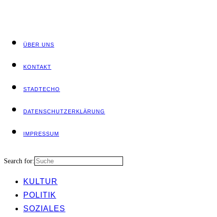
ÜBER UNS
KON­TAKT
STADT­ECHO
DATEN­SCHUTZ­ER­KLÄ­RUNG
IMPRES­SUM
Search for:
KUL­TUR
POLI­TIK
SOZIA­LES