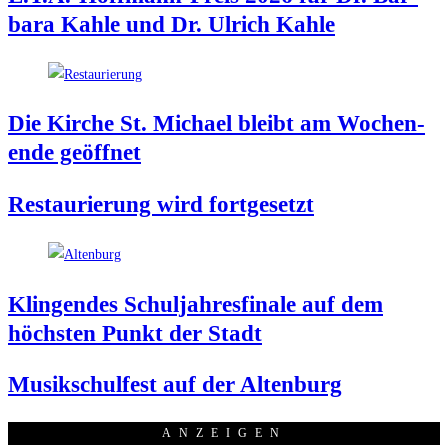
ba­ra Kah­le und Dr. Ulrich Kahle
Die Kir­che St. Micha­el bleibt am Wochen­
en­de geöffnet
Restau­rie­rung wird fortgesetzt
Klin­gen­des Schul­jah­res­fi­na­le auf dem
höchs­ten Punkt der Stadt
Musik­schul­fest auf der Altenburg
ANZEI­GEN