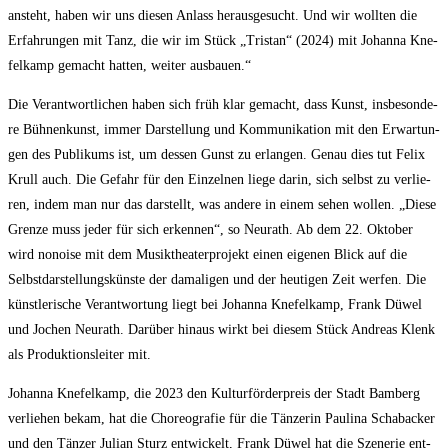
ansteht, haben wir uns die­sen Anlass her­aus­ge­sucht. Und wir woll­ten die
Erfah­run­gen mit Tanz, die wir im Stück „Tris­tan“ (2024) mit Johan­na Kne­
fel­kamp gemacht hat­ten, wei­ter ausbauen.“
Die Ver­ant­wort­li­chen haben sich früh klar gemacht, dass Kunst, ins­be­son­de­
re Büh­nen­kunst, immer Dar­stel­lung und Kom­mu­ni­ka­ti­on mit den Erwar­tun­
gen des Publi­kums ist, um des­sen Gunst zu erlan­gen. Genau dies tut Felix
Krull auch. Die Gefahr für den Ein­zel­nen lie­ge dar­in, sich selbst zu ver­lie­
ren, indem man nur das dar­stellt, was ande­re in einem sehen wol­len. „Die­se
Gren­ze muss jeder für sich erken­nen“, so Neu­r­a­th. Ab dem 22. Okto­ber
wird nonoi­se mit dem Musik­thea­ter­pro­jekt einen eige­nen Blick auf die
Selbst­dar­stel­lungs­küns­te der dama­li­gen und der heu­ti­gen Zeit wer­fen. Die
künst­le­ri­sche Ver­ant­wor­tung liegt bei Johan­na Kne­fel­kamp, Frank Düwel
und Jochen Neu­r­a­th. Dar­über hin­aus wirkt bei die­sem Stück Andre­as Klenk
als Pro­duk­ti­ons­lei­ter mit.
Johan­na Kne­fel­kamp, die 2023 den Kul­tur­för­der­preis der Stadt Bam­berg
ver­lie­hen bekam, hat die Cho­reo­gra­fie für die Tän­ze­rin Pau­li­na Scha­back­er
und den Tän­zer Juli­an Sturz ent­wi­ckelt, Frank Düwel hat die Sze­ne­rie ent­