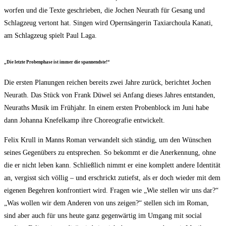
wor­fen und die Tex­te geschrie­ben, die Jochen Neu­r­a­th für Gesang und
Schlag­zeug ver­tont hat. Sin­gen wird Opern­sän­ge­rin Taxi­ar­chou­la Kana­ti,
am Schlag­zeug spielt Paul Laga.
„Die letz­te Pro­ben­pha­se ist immer die spannendste!“
Die ers­ten Pla­nun­gen rei­chen bereits zwei Jah­re zurück, berich­tet Jochen
Neu­r­a­th. Das Stück von Frank Düwel sei Anfang die­ses Jah­res ent­stan­den,
Neu­r­a­ths Musik im Früh­jahr. In einem ers­ten Pro­ben­block im Juni habe
dann Johan­na Kne­fel­kamp ihre Cho­reo­gra­fie entwickelt.
Felix Krull in Manns Roman ver­wan­delt sich stän­dig, um den Wün­schen
sei­nes Gegen­übers zu ent­spre­chen. So bekommt er die Aner­ken­nung, ohne
die er nicht leben kann. Schließ­lich nimmt er eine kom­plett ande­re Iden­ti­tät
an, ver­gisst sich völ­lig – und erschrickt zutiefst, als er doch wie­der mit dem
eige­nen Begeh­ren kon­fron­tiert wird. Fra­gen wie „Wie stel­len wir uns dar?“
„Was wol­len wir dem Ande­ren von uns zei­gen?“ stel­len sich im Roman,
sind aber auch für uns heu­te ganz gegen­wär­tig im Umgang mit social