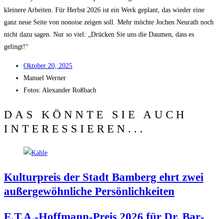
klei­ne­re Arbei­ten. Für Herbst 2026 ist ein Werk geplant, das wie­der eine
ganz neue Sei­te von nonoi­se zei­gen soll. Mehr möch­te Jochen Neu­r­a­th noch
nicht dazu sagen. Nur so viel: „Drü­cken Sie uns die Dau­men, dass es
gelingt!“
Okto­ber 20, 2025
Manu­el Werner
Fotos: Alex­an­der Roßbach
DAS KÖNNTE SIE AUCH
INTERESSIEREN...
Kul­tur­preis der Stadt Bam­berg ehrt zwei
außer­ge­wöhn­li­che Persönlichkeiten
E.T.A.-Hoffmann-Preis 2026 für Dr. Bar­