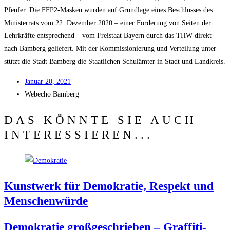
Pfeu­fer. Die FFP2-Mas­ken wur­den auf Grund­la­ge eines Beschlus­ses des
Minis­ter­rats vom 22. Dezem­ber 2020 – einer For­de­rung von Sei­ten der
Lehr­kräf­te ent­spre­chend – vom Frei­staat Bay­ern durch das THW direkt
nach Bam­berg gelie­fert. Mit der Kom­mis­sio­nie­rung und Ver­tei­lung unter­
stützt die Stadt Bam­berg die Staat­li­chen Schul­äm­ter in Stadt und Landkreis.
Janu­ar 20, 2021
Web­echo Bamberg
DAS KÖNNTE SIE AUCH
INTERESSIEREN...
Kunst­werk für Demo­kra­tie, Respekt und
Menschenwürde
Demo­kra­tie groß­ge­schrie­ben – Graf­fi­ti-