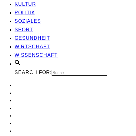
KUL­TUR
POLI­TIK
SOZIA­LES
SPORT
GESUND­HEIT
WIRT­SCHAFT
WIS­SEN­SCHAFT
SEARCH FOR: