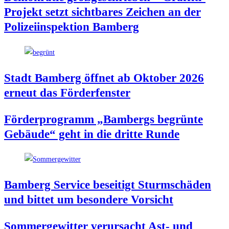
Pro­jekt setzt sicht­ba­res Zei­chen an der
Poli­zei­in­spek­ti­on Bamberg
Stadt Bam­berg öff­net ab Okto­ber 2026
erneut das Förderfenster
För­der­pro­gramm „Bam­bergs begrün­te
Gebäu­de“ geht in die drit­te Runde
Bam­berg Ser­vice besei­tigt Sturm­schä­den
und bit­tet um beson­de­re Vorsicht
Som­mer­ge­wit­ter ver­ur­sacht Ast- und