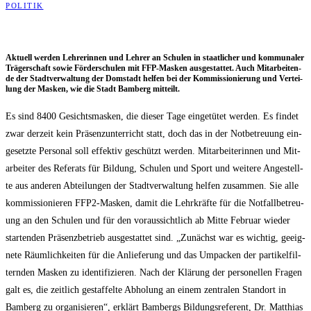
POLITIK
Aktu­ell wer­den Leh­re­rin­nen und Leh­rer an Schu­len in staat­li­cher und kom­mu­na­ler
Trä­ger­schaft sowie För­der­schu­len mit FFP-Mas­ken aus­ge­stat­tet. Auch Mit­ar­bei­ten­
de der Stadt­ver­wal­tung der Dom­stadt hel­fen bei der Kom­mis­sio­nie­rung und Ver­tei­
lung der Mas­ken, wie die Stadt Bam­berg mitteilt.
Es sind 8400 Gesichts­mas­ken, die die­ser Tage ein­ge­tü­tet wer­den. Es fin­det
zwar der­zeit kein Prä­senz­un­ter­richt statt, doch das in der Not­be­treu­ung ein­
ge­setz­te Per­so­nal soll effek­tiv geschützt wer­den. Mit­ar­bei­te­rin­nen und Mit­
ar­bei­ter des Refe­rats für Bil­dung, Schu­len und Sport und wei­te­re Ange­stell­
te aus ande­ren Abtei­lun­gen der Stadt­ver­wal­tung hel­fen zusam­men. Sie alle
kom­mis­sio­nie­ren FFP2-Mas­ken, damit die Lehr­kräf­te für die Not­fall­be­treu­
ung an den Schu­len und für den vor­aus­sicht­lich ab Mit­te Febru­ar wie­der
star­ten­den Prä­senz­be­trieb aus­ge­stat­tet sind. „Zunächst war es wich­tig, geeig­
ne­te Räum­lich­kei­ten für die Anlie­fe­rung und das Umpa­cken der par­ti­kel­fil­
tern­den Mas­ken zu iden­ti­fi­zie­ren. Nach der Klä­rung der per­so­nel­len Fra­gen
galt es, die zeit­lich gestaf­fel­te Abho­lung an einem zen­tra­len Stand­ort in
Bam­berg zu orga­ni­sie­ren“, erklärt Bam­bergs Bil­dungs­re­fe­rent, Dr. Mat­thi­as