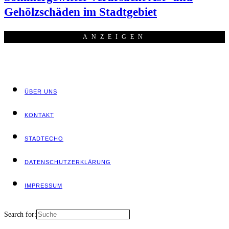
Gehölz­schä­den im Stadtgebiet
ANZEI­GEN
ÜBER UNS
KON­TAKT
STADT­ECHO
DATEN­SCHUTZ­ER­KLÄ­RUNG
IMPRES­SUM
Search for: