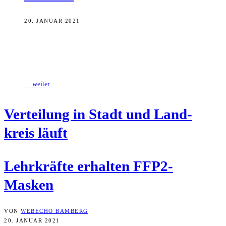
20. JANUAR 2021
Aktuell werden Lehrerinnen und Lehrer an Schulen in staatlicher
und kommunaler Trägerschaft sowie Förderschulen mit FFP-Masken
ausgestattet. Auch Mitarbeitende der Stadtverwaltung der
... weiter
Ver­tei­lung in Stadt und Land­
kreis läuft
Lehr­kräf­te erhal­ten FFP2-
Masken
VON
WEBECHO BAMBERG
20. JANUAR 2021