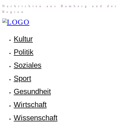
Nach­rich­ten aus Bam­berg und der
Region
Kul­tur
Poli­tik
Sozia­les
Sport
Gesund­heit
Wirt­schaft
Wis­sen­schaft