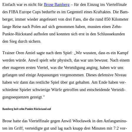
Ein­fach war es nicht für
Bro­se Bam­berg
– für den Ein­zug ins Vier­tel­fi­na­le
des FIBA Euro­pe Cups bedurf­te es im Gegen­teil eines Kraft­ak­tes. Die Bam­
ber­ger, immer wie­der ange­feu­ert von drei Fans, die die rund 850 Kilo­me­ter
lan­ge Rei­se nach Polen auf sich genom­men haben, muss­ten einen Zehn-
Punk­te-Rück­stand auf­ho­len und konn­ten sich erst in den Schluss­se­kun­den
den Sieg durch sichern.
Trai­ner Oren Amiel sag­te nach dem Spiel: „Wir wuss­ten, dass es ein Kampf
wer­den wür­de. Anwil spielt sehr phy­sisch, das war uns bewusst. Nach einem
eher mage­ren ers­ten Vier­tel, was die Ver­tei­di­gung anging, haben wir uns
gefan­gen und eini­ge Anpas­sun­gen vor­ge­nom­men. Die­ses defen­si­ve Niveau
haben wir dann das rest­li­che Spiel über gut gehal­ten. Am Ende haben ver­
schie­de­ne Spie­ler schwie­ri­ge Wür­fe getrof­fen und ent­schei­den­de Ver­tei­di­
gungs­se­quen­zen gezeigt.“
Bam­berg holt zehn Punk­te Rück­stand auf
Bro­se hat­te das Vier­tel­fi­na­le gegen Anwil Włocła­wek in den Anfangs­mi­nu­
ten im Griff, ver­tei­dig­te gut und lag nach knapp drei Minu­ten mit 7:2 vor­