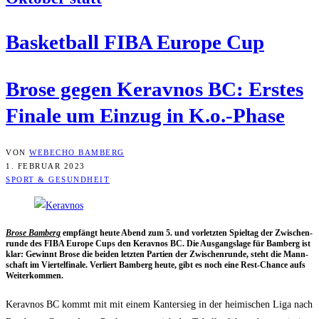
Bas­ket­ball FIBA Euro­pe Cup
Bro­se gegen Kerav­nos BC: Ers­tes
Fina­le um Ein­zug in K.o.-Phase
VON
WEBECHO BAMBERG
1. FEBRUAR 2023
SPORT & GESUNDHEIT
Bro­se Bam­berg
emp­fängt heu­te Abend zum 5. und vor­letz­ten Spiel­tag der Zwi­schen­
run­de des FIBA Euro­pe Cups den Kerav­nos BC. Die Aus­gangs­la­ge für Bam­berg ist
klar: Gewinnt Bro­se die bei­den letz­ten Par­tien der Zwi­schen­run­de, steht die Mann­
schaft im Vier­tel­fi­na­le. Ver­liert Bam­berg heu­te, gibt es noch eine Rest-Chan­ce aufs
Weiterkommen.
Kerav­nos BC kommt mit mit einem Kan­ter­sieg in der hei­mi­schen Liga nach