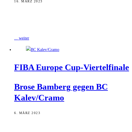
16. MÄRZ 2023
Brose Bamberg hat das Viertelfinalrückspiel gegen den BC
Kalev/Cramo mit 67:85 verloren und ist aus dem FIBA Europe Cup
ausgeschieden. Zu keiner
... weiter
FIBA Euro­pe Cup-Viertelfinale
Bro­se Bam­berg gegen BC
Kalev/​Cramo
6. MÄRZ 2023
Heute Abend bestreitet Brose Bamberg im estnischen Tallinn das
Hinspiel des FIBA Europe Cup-Viertelfinals beim BC Kalev/Cramo.