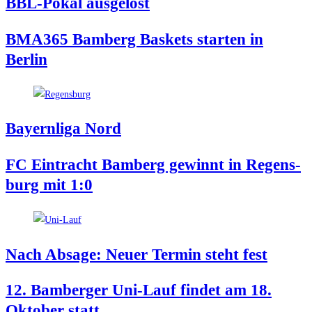
BBL-Pokal aus­ge­lost
BMA365 Bam­berg Bas­kets star­ten in
Berlin
Bay­ern­li­ga Nord
FC Ein­tracht Bam­berg gewinnt in Regens­
burg mit 1:0
Nach Absa­ge: Neu­er Ter­min steht fest
12. Bam­ber­ger Uni-Lauf fin­det am 18.
Okto­ber statt