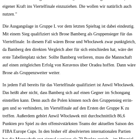
eige­ner Kraft ins Vier­tel­fi­na­le ein­zu­zie­hen. Die wol­len wir natür­lich auch
nutzen.“
Die Aus­gangs­la­ge in Grup­pe L vor dem letz­ten Spiel­tag ist dabei ein­deu­tig.
Mit einem Sieg qua­li­fi­ziert sich Bro­se Bam­berg als Grup­pen­sie­ger für das
Vier­tel­fi­na­le. In die­sem Fall wären Bro­se und Włocła­wek zwar punkt­gleich,
da Bam­berg den direk­ten Ver­gleich aber für sich ent­schie­den hat, wäre der
ers­te Tabel­len­platz sicher. Soll­te Bam­berg ver­lie­ren, muss die Mann­schaft
auf einen zeit­glei­chen Erfolg von Kerav­nos über Ora­dea hof­fen. Dann wäre
Bro­se als Grup­pen­zwei­ter weiter.
In jedem Fall bereits für das Vier­tel­fi­na­le qua­li­fi­ziert ist Anwil Włocła­wek.
Das heißt aber nicht, dass Bam­berg sich auf einen Geg­ner im Schon­gang
ein­stel­len kann. Denn auch die Polen kön­nen noch den Grup­pen­sieg errin­
gen und so ver­hin­dern, im Vier­tel­fi­na­le auf den Ers­ten der Grup­pe K zu
tref­fen. Außer­dem gehört Anwil Włocła­wek mit durch­schnitt­lich 86,6
Punk­ten pro Spiel zu den offen­siv­stärks­ten Teams der aktu­el­len Sai­son des
FIBA Euro­pe Cups. In den bis­her elf absol­vier­ten inter­na­tio­na­len Par­tien