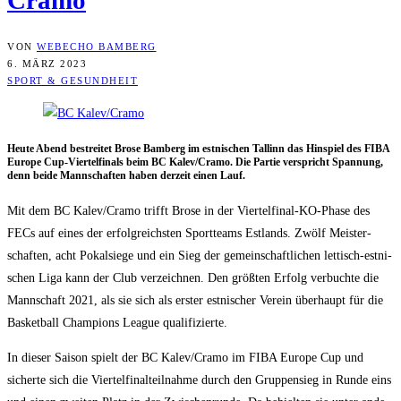
Cramo
VON
WEBECHO BAMBERG
6. MÄRZ 2023
SPORT & GESUNDHEIT
Heu­te Abend bestrei­tet Bro­se Bam­berg im est­ni­schen Tal­linn das Hin­spiel des FIBA
Euro­pe Cup-Vier­tel­fi­nals beim BC Kalev/​Cramo. Die Par­tie ver­spricht Span­nung,
denn bei­de Mann­schaf­ten haben der­zeit einen Lauf.
Mit dem BC Kalev/​Cramo trifft Bro­se in der Vier­tel­fi­nal-KO-Pha­se des
FECs auf eines der erfolg­reichs­ten Sport­teams Est­lands. Zwölf Meis­ter­
schaf­ten, acht Pokal­sie­ge und ein Sieg der gemein­schaft­li­chen let­tisch-est­ni­
schen Liga kann der Club ver­zeich­nen. Den größ­ten Erfolg ver­buch­te die
Mann­schaft 2021, als sie sich als ers­ter est­ni­scher Ver­ein über­haupt für die
Bas­ket­ball Cham­pi­ons League qualifizierte.
In die­ser Sai­son spielt der BC Kalev/​Cramo im FIBA Euro­pe Cup und
sicher­te sich die Vier­tel­fi­nal­teil­nah­me durch den Grup­pen­sieg in Run­de eins