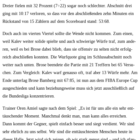
Drei­er fie­len mit 32 Pro­zent (7÷22) sogar noch schlech­ter. Abschnitt drei
ging mit 10:17 ver­lo­ren, so dass vor den abschlie­ßen­den zehn Minu­ten ein
Rück­stand von 15 Zäh­lern auf dem Score­board stand: 53:68.
Doch auch im vier­ten Vier­tel soll­te die Wen­de nicht kom­men. Zum einen,
weil Kalev wei­ter soli­de spiel­te und auch schwie­ri­ge Wür­fe traf, zum ande­
ren, weil es bei Bro­se dabei blieb, dass sie offen­siv zu sel­ten nicht erfolg­
reich abschlie­ßen konn­ten. Die Wurf­quo­te ging im Schluss­ab­schnitt noch
wei­ter nach unten. Bro­se been­de­te die Par­tie mit 21 Tref­fern bei 65 Ver­su­
chen. Zum Ver­gleich: Kalev warf genau­so oft, traf aber 13 Wür­fe mehr. Am
Ende unter­lag Bro­se Bam­berg mit 67:85, ist nun aus dem FIBA Euro­pe Cup
aus­ge­schie­den und kann bezie­hungs­wei­se muss sich jetzt aus­schließ­lich auf
die Bun­des­li­ga konzentrieren.
Trai­ner Oren Amiel sag­te nach dem Spiel: „Es ist für uns alle ein sehr ent­
täu­schen­der Moment. Manch­mal denkt man, man kann alles errei­chen.
Dann kommt der Geg­ner, spielt ein­fach bes­ser und siegt ver­dient. Wir sind
sehr ehr­lich zu uns selbst. Wir sind die ent­täusch­tes­ten Men­schen heu­te in
die­ser Hal­le. Jetzt wird sich zei­gen, ob wir stark genug sind – und ich glau­