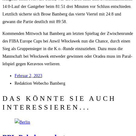
14:0‑Lauf der Gast­ge­ber beim 81:51 drei Minu­ten vor Schluss ent­schie­den.
Letzt­lich sicher­te sich Bro­se Bam­berg das vier­te Vier­tel mit 24:8 und
gewann die Par­tie deut­lich mit 89:58.
Kom­men­den Mitt­woch hat Bam­berg am letz­ten Spiel­tag der Zwi­schen­run­de
des FIBA Euro­pe Cups bei Anwil Włocła­wek nun die Chan­ce, durch einen
Sieg als Grup­pen­sie­ger in die K.o.-Runde ein­zu­zie­hen. Dazu muss die
Mann­schaft bei Włocła­wek ent­we­der gewin­nen oder Ora­dea muss im Par­al­
lel­spiel gegen Kerav­nos verlieren.
Febru­ar 2, 2023
Redak­ti­on
Web­echo Bamberg
DAS KÖNNTE SIE AUCH
INTERESSIEREN...