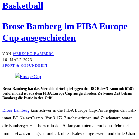
Bas­ket­ball
Bro­se Bam­berg im FIBA Euro­pe
Cup ausgeschieden
VON
WEBECHO BAMBERG
16. MÄRZ 2023
SPORT & GESUNDHEIT
Bro­se Bam­berg hat das Vier­tel­fi­nal­rück­spiel gegen den BC Kalev/​Cramo mit 67:85
ver­lo­ren und ist aus dem FIBA Euro­pe Cup aus­ge­schie­den. Zu kei­ner Zeit bekam
Bam­berg die Par­tie in den Griff.
Bro­se Bam­berg
kam schwer in die FIBA Euro­pe Cup-Par­tie gegen den Tall­
in­ner BC Kalev/​Cramo. Vor 3.172 Zuschaue­rin­nen und Zuschau­ern waren
die Bam­ber­ger Haus­her­ren in den Anfangs­mi­nu­ten allem beim Rebound
immer etwas zu lang­sam und erlaub­ten Kalev eini­ge zwei­te und drit­te Chan­