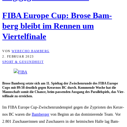
FIBA Euro­pe Cup: Bro­se Bam­
berg bleibt im Ren­nen um
Viertelfinale
VON
WEBECHO BAMBERG
2. FEBRUAR 2023
SPORT & GESUNDHEIT
Bro­se Bam­berg setz­te sich am 11. Spiel­tag der Zwi­schen­run­de des FIBA Euro­pe
Cups mit 89:58 deut­lich gegen Kerav­nos BC durch. Kom­men­de Woche hat die
Mann­schaft somit die Chan­ce, beim pas­sen­den Aus­gang des Par­al­lel­spiels, das Vier­
tel­fi­na­le zu erreichen.
Im FIBA Euro­pe Cup-Zwi­schen­run­den­spiel gegen die Zyprio­ten des Kerav­
nos BC waren die
Bam­ber­ger
von Beginn an das domi­nie­ren­de Team. Vor
2.801 Zuschaue­rin­nen und Zuschau­ern in der hei­mi­schen Hal­le lag Bam­