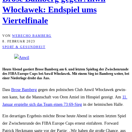
Włocła­wek: End­spiel ums
Viertelfinale
VON
WEBECHO BAMBERG
8. FEBRUAR 2023
SPORT & GESUNDHEIT
Heu­te Abend gas­tiert Bro­se Bam­berg am 6. und letz­ten Spiel­tag der Zwi­schen­run­de
des FIBA Euro­pe Cups bei Anwil Włocła­wek. Mit einem Sieg ist Bam­berg wei­ter, bei
einer Nie­der­la­ge droht das Aus.
Dass
Bro­se Bam­berg
gegen den pol­ni­schen Club Anwil Włocła­wek gewin­
nen kann, hat die Mann­schaft von Oren Amiel im Hin­spiel gezeigt. Am
11.
Janu­ar erspiel­te sich das Team einen 73:69-Sieg
in der hei­mi­schen Halle.
Ein der­ar­ti­ges Ergeb­nis möch­te Bro­se heu­te Abend in sei­nem letz­ten Spiel
der Zwi­schen­run­de des FIBA Euro­pe Cups erneut ein­fah­ren. For­ward
Patrick Heck­mann sag­te vor der Par­tie: „Wir haben die gro­ße Chan­ce, aus