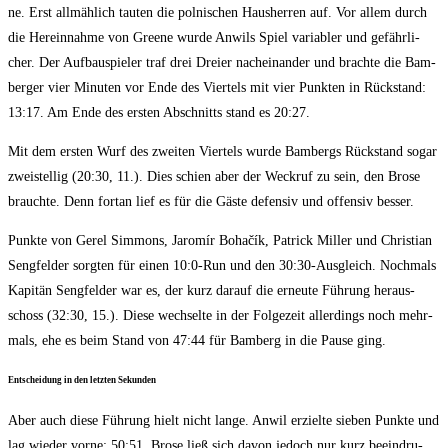
ne. Erst all­mäh­lich tau­ten die pol­ni­schen Haus­her­ren auf. Vor allem durch
die Her­ein­nah­me von Gree­ne wur­de Anwils Spiel varia­bler und gefähr­li­
cher. Der Auf­bau­spie­ler traf drei Drei­er nach­ein­an­der und brach­te die Bam­
ber­ger vier Minu­ten vor Ende des Vier­tels mit vier Punk­ten in Rück­stand:
13:17. Am Ende des ers­ten Abschnitts stand es 20:27.
Mit dem ers­ten Wurf des zwei­ten Vier­tels wur­de Bam­bergs Rück­stand sogar
zwei­stel­lig (20:30, 11.). Dies schien aber der Weck­ruf zu sein, den Bro­se
brauch­te. Denn fort­an lief es für die Gäs­te defen­siv und offen­siv besser.
Punk­te von Gerel Sim­mons, Jaromír Bohačík, Patrick Mil­ler und Chris­ti­an
Seng­fel­der sorg­ten für einen 10:0‑Run und den 30:30-Ausgleich. Noch­mals
Kapi­tän Seng­fel­der war es, der kurz dar­auf die erneu­te Füh­rung her­aus­
schoss (32:30, 15.). Die­se wech­sel­te in der Fol­ge­zeit aller­dings noch mehr­
mals, ehe es beim Stand von 47:44 für Bam­berg in die Pau­se ging.
Ent­schei­dung in den letz­ten Sekunden
Aber auch die­se Füh­rung hielt nicht lan­ge. Anwil erziel­te sie­ben Punk­te und
lag wie­der vor­ne: 50:51. Bro­se ließ sich davon jedoch nur kurz beein­dru­