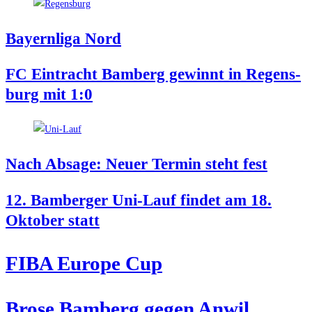
Bay­ern­li­ga Nord
FC Ein­tracht Bam­berg gewinnt in Regens­
burg mit 1:0
Nach Absa­ge: Neu­er Ter­min steht fest
12. Bam­ber­ger Uni-Lauf fin­det am 18.
Okto­ber statt
FIBA Euro­pe Cup
Bro­se Bam­berg gegen Anwil