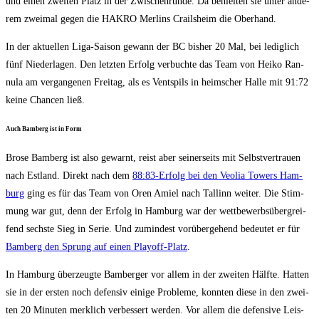
und einen zwei­ten Platz in der Zwi­schen­run­de. Da behiel­ten sie unter ande­
rem zwei­mal gegen die HAKRO Mer­lins Crails­heim die Oberhand.
In der aktu­el­len Liga-Sai­son gewann der BC bis­her 20 Mal, bei ledig­lich
fünf Nie­der­la­gen. Den letz­ten Erfolg ver­buch­te das Team von Hei­ko Ran­
nu­la am ver­gan­ge­nen Frei­tag, als es Vents­pils in heim­scher Hal­le mit 91:72
kei­ne Chan­cen ließ.
Auch Bam­berg ist in Form
Bro­se Bam­berg ist also gewarnt, reist aber sei­ner­seits mit Selbst­ver­trau­en
nach Est­land. Direkt nach dem
88:83-Erfolg bei den Veo­lia Towers Ham­
burg
ging es für das Team von Oren Amiel nach Tal­linn wei­ter. Die Stim­
mung war gut, denn der Erfolg in Ham­burg war der wett­be­werbs­über­grei­
fend sechs­te Sieg in Serie. Und zumin­dest vor­über­ge­hend bedeu­tet er für
Bam­berg den Sprung auf einen Play­off-Platz
.
In Ham­burg über­zeug­te Bam­ber­ger vor allem in der zwei­ten Hälf­te. Hat­ten
sie in der ers­ten noch defen­siv eini­ge Pro­ble­me, konn­ten die­se in den zwei­
ten 20 Minu­ten merk­lich ver­bes­sert wer­den. Vor allem die defen­si­ve Leis­