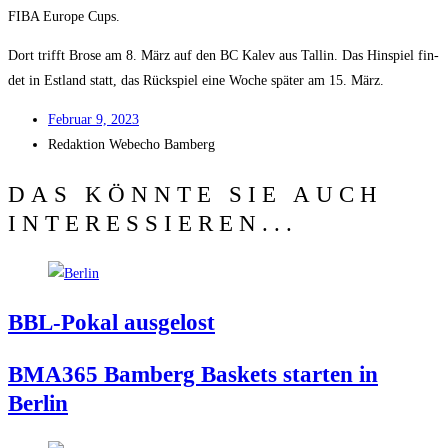
FIBA Euro­pe Cups.
Dort trifft Bro­se am 8. März auf den BC Kalev aus Tal­lin. Das Hin­spiel fin­
det in Est­land statt, das Rück­spiel eine Woche spä­ter am 15. März.
Febru­ar 9, 2023
Redak­ti­on
Web­echo Bamberg
DAS KÖNNTE SIE AUCH
INTERESSIEREN...
BBL-Pokal aus­ge­lost
BMA365 Bam­berg Bas­kets star­ten in
Berlin