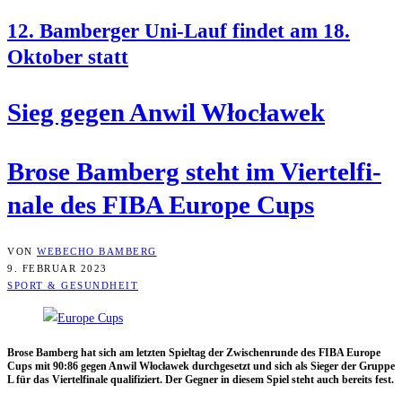
12. Bam­ber­ger Uni-Lauf fin­det am 18.
Okto­ber statt
Sieg gegen Anwil Włocławek
Bro­se Bam­berg steht im Vier­tel­fi­
na­le des FIBA Euro­pe Cups
VON
WEBECHO BAMBERG
9. FEBRUAR 2023
SPORT & GESUNDHEIT
Bro­se Bam­berg hat sich am letz­ten Spiel­tag der Zwi­schen­run­de des FIBA Euro­pe
Cups mit 90:86 gegen Anwil Włocła­wek durch­ge­setzt und sich als Sie­ger der Grup­pe
L für das Vier­tel­fi­na­le qua­li­fi­ziert. Der Geg­ner in die­sem Spiel steht auch bereits fest.