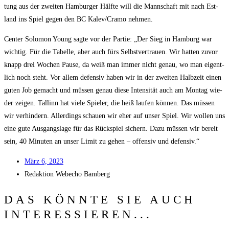
tung aus der zwei­ten Ham­bur­ger Hälf­te will die Mann­schaft mit nach Est­
land ins Spiel gegen den BC Kalev/​Cramo nehmen.
Cen­ter Solo­mon Young sag­te vor der Par­tie: „Der Sieg in Ham­burg war
wich­tig. Für die Tabel­le, aber auch fürs Selbst­ver­trau­en. Wir hat­ten zuvor
knapp drei Wochen Pau­se, da weiß man immer nicht genau, wo man eigent­
lich noch steht. Vor allem defen­siv haben wir in der zwei­ten Halb­zeit einen
guten Job gemacht und müs­sen genau die­se Inten­si­tät auch am Mon­tag wie­
der zei­gen. Tal­linn hat vie­le Spie­ler, die heiß lau­fen kön­nen. Das müs­sen
wir ver­hin­dern. Aller­dings schau­en wir eher auf unser Spiel. Wir wol­len uns
eine gute Aus­gangs­la­ge für das Rück­spiel sichern. Dazu müs­sen wir bereit
sein, 40 Minu­ten an unser Limit zu gehen – offen­siv und defensiv.“
März 6, 2023
Redak­ti­on
Web­echo Bamberg
DAS KÖNNTE SIE AUCH
INTERESSIEREN...