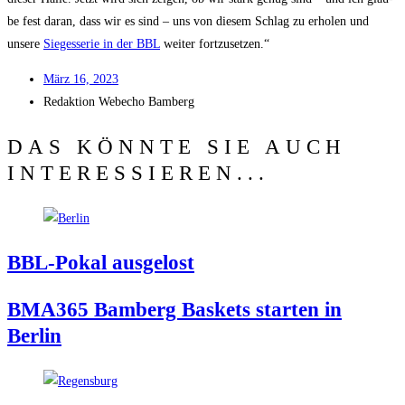
be fest dar­an, dass wir es sind – uns von die­sem Schlag zu erho­len und
unse­re
Sie­ges­se­rie in der BBL
wei­ter fortzusetzen.“
März 16, 2023
Redak­ti­on
Web­echo Bamberg
DAS KÖNNTE SIE AUCH
INTERESSIEREN...
BBL-Pokal aus­ge­lost
BMA365 Bam­berg Bas­kets star­ten in
Berlin