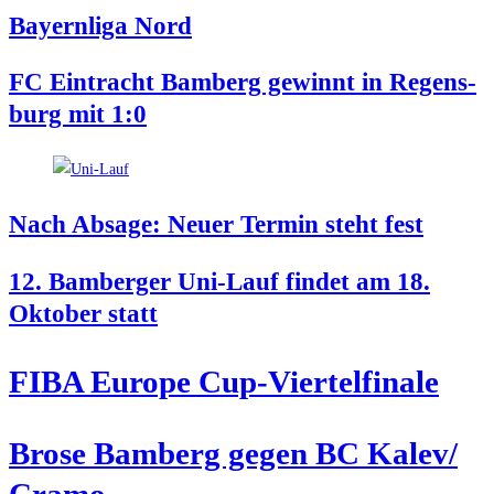
Bay­ern­li­ga Nord
FC Ein­tracht Bam­berg gewinnt in Regens­
burg mit 1:0
Nach Absa­ge: Neu­er Ter­min steht fest
12. Bam­ber­ger Uni-Lauf fin­det am 18.
Okto­ber statt
FIBA Euro­pe Cup-Viertelfinale
Bro­se Bam­berg gegen BC Kalev/​