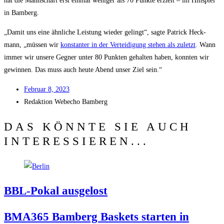
hat die Mann­schaft erst ein­mal weni­ger als 70 Punk­te erzielt – im Hin­spiel
in Bamberg.
„Damit uns eine ähn­li­che Leis­tung wie­der gelingt“, sag­te Patrick Heck­
mann, „müs­sen wir
kon­stan­ter in der Ver­tei­di­gung ste­hen als zuletzt
. Wann
immer wir unse­re Geg­ner unter 80 Punk­ten gehal­ten haben, konn­ten wir
gewin­nen. Das muss auch heu­te Abend unser Ziel sein.“
Febru­ar 8, 2023
Redak­ti­on
Web­echo Bamberg
DAS KÖNNTE SIE AUCH
INTERESSIEREN...
BBL-Pokal aus­ge­lost
BMA365 Bam­berg Bas­kets star­ten in