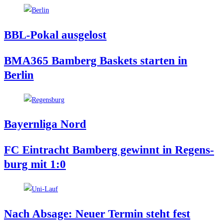
BBL-Pokal aus­ge­lost
BMA365 Bam­berg Bas­kets star­ten in
Berlin
Bay­ern­li­ga Nord
FC Ein­tracht Bam­berg gewinnt in Regens­
burg mit 1:0
Nach Absa­ge: Neu­er Ter­min steht fest