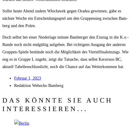
Soll­te heu­te Abend zudem Włocła­wek gegen Ora­dea gewin­nen, gäbe es
nächs­te Woche ein Ent­schei­dungs­spiel um den Grup­pen­sieg zwi­schen Bam­
berg und den Polen.
Doch selbst bei einer Nie­der­la­ge müss­te Bam­ber­ger den Ein­zug in die K.o.-
Runde noch nicht end­gül­tig auf­ge­ben. Bei rich­ti­gem Aus­gang der ande­ren
Grup­pen-Spie­le bestün­de noch die Mög­lich­keit des Vier­tel­fi­nal­ein­zugs. Wie
eng es in Grup­pe L zugeht, zeigt die Tat­sa­che, dass selbst Kerav­nos BC,
aktu­ell Tabel­len­schluss­licht, noch die Chan­ce auf das Wei­ter­kom­men hat.
Febru­ar 1, 2023
Redak­ti­on
Web­echo Bamberg
DAS KÖNNTE SIE AUCH
INTERESSIEREN...