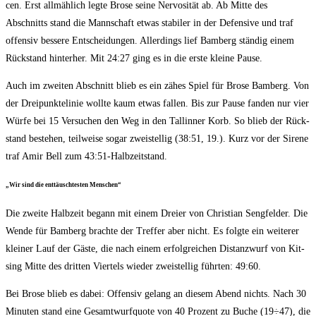
cen. Erst all­mäh­lich leg­te Bro­se sei­ne Ner­vo­si­tät ab. Ab Mit­te des
Abschnitts stand die Mann­schaft etwas sta­bi­ler in der Defen­si­ve und traf
offen­siv bes­se­re Ent­schei­dun­gen. Aller­dings lief Bam­berg stän­dig einem
Rück­stand hin­ter­her. Mit 24:27 ging es in die ers­te klei­ne Pause.
Auch im zwei­ten Abschnitt blieb es ein zähes Spiel für Bro­se Bam­berg. Von
der Drei­punk­te­li­nie woll­te kaum etwas fal­len. Bis zur Pau­se fan­den nur vier
Wür­fe bei 15 Ver­su­chen den Weg in den Tall­in­ner Korb. So blieb der Rück­
stand bestehen, teil­wei­se sogar zwei­stel­lig (38:51, 19.). Kurz vor der Sire­ne
traf Amir Bell zum 43:51-Halbzeitstand.
„Wir sind die ent­täusch­tes­ten Menschen“
Die zwei­te Halb­zeit begann mit einem Drei­er von Chris­ti­an Seng­fel­der. Die
Wen­de für Bam­berg brach­te der Tref­fer aber nicht. Es folg­te ein wei­te­rer
klei­ner Lauf der Gäs­te, die nach einem erfolg­rei­chen Distanz­wurf von Kit­
sing Mit­te des drit­ten Vier­tels wie­der zwei­stel­lig führ­ten: 49:60.
Bei Bro­se blieb es dabei: Offen­siv gelang an die­sem Abend nichts. Nach 30
Minu­ten stand eine Gesamt­wurf­quo­te von 40 Pro­zent zu Buche (19÷47), die