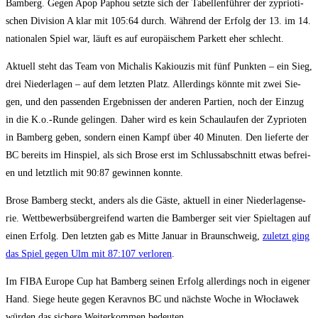
Bam­berg. Gegen Apop Paphou setz­te sich der Tabel­len­füh­rer der zyprio­ti­
schen Divi­si­on A klar mit 105:64 durch. Wäh­rend der Erfolg der 13. im 14.
natio­na­len Spiel war, läuft es auf euro­päi­schem Par­kett eher schlecht.
Aktu­ell steht das Team von Mich­a­lis Kaki­ou­zis mit fünf Punk­ten – ein Sieg,
drei Nie­der­la­gen – auf dem letz­ten Platz. Aller­dings könn­te mit zwei Sie­
gen, und den pas­sen­den Ergeb­nis­sen der ande­ren Par­tien, noch der Ein­zug
in die K.o.-Runde gelin­gen. Daher wird es kein Schau­lau­fen der Zyprio­ten
in Bam­berg geben, son­dern einen Kampf über 40 Minu­ten. Den lie­fer­te der
BC bereits im Hin­spiel, als sich Bro­se erst im Schluss­ab­schnitt etwas befrei­
en und letzt­lich mit 90:87 gewin­nen konnte.
Bro­se Bam­berg steckt, anders als die Gäs­te, aktu­ell in einer Nie­der­la­gen­se­
rie. Wett­be­werbs­über­grei­fend war­ten die Bam­ber­ger seit vier Spiel­ta­gen auf
einen Erfolg. Den letz­ten gab es Mit­te Janu­ar in Braun­schweig,
zuletzt ging
das Spiel gegen Ulm mit 87:107 ver­lo­ren
.
Im FIBA Euro­pe Cup hat Bam­berg sei­nen Erfolg aller­dings noch in eige­ner
Hand. Sie­ge heu­te gegen Kerav­nos BC und nächs­te Woche in Włocła­wek
wür­den das siche­re Wei­ter­kom­men bedeuten.