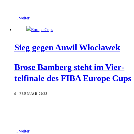
Die Partie verspricht Spannung, denn
... weiter
Sieg gegen Anwil Włocławek
Bro­se Bam­berg steht im Vier­
tel­fi­na­le des FIBA Euro­pe Cups
9. FEBRUAR 2023
Brose Bamberg hat sich am letzten Spieltag der Zwischenrunde des
FIBA Europe Cups mit 90:86 gegen Anwil Włocławek durchgesetzt
und sich als
... weiter