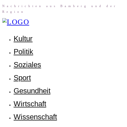
Nach­rich­ten aus Bam­berg und der
Region
Kul­tur
Poli­tik
Sozia­les
Sport
Gesund­heit
Wirt­schaft
Wis­sen­schaft