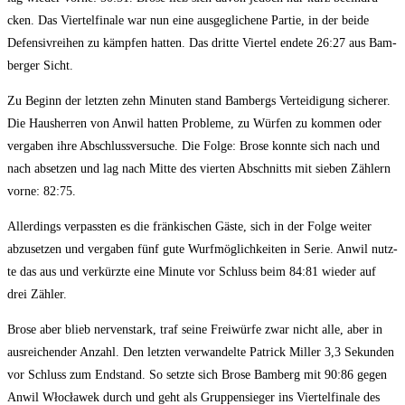
cken. Das Vier­tel­fi­na­le war nun eine aus­ge­gli­che­ne Par­tie, in der bei­de
Defen­siv­rei­hen zu kämp­fen hat­ten. Das drit­te Vier­tel ende­te 26:27 aus Bam­
ber­ger Sicht.
Zu Beginn der letz­ten zehn Minu­ten stand Bam­bergs Ver­tei­di­gung siche­rer.
Die Haus­her­ren von Anwil hat­ten Pro­ble­me, zu Wür­fen zu kom­men oder
ver­ga­ben ihre Abschluss­ver­su­che. Die Fol­ge: Bro­se konn­te sich nach und
nach abset­zen und lag nach Mit­te des vier­ten Abschnitts mit sie­ben Zäh­lern
vor­ne: 82:75.
Aller­dings ver­pass­ten es die frän­ki­schen Gäs­te, sich in der Fol­ge wei­ter
abzu­set­zen und ver­ga­ben fünf gute Wurf­mög­lich­kei­ten in Serie. Anwil nutz­
te das aus und ver­kürz­te eine Minu­te vor Schluss beim 84:81 wie­der auf
drei Zähler.
Bro­se aber blieb ner­ven­stark, traf sei­ne Frei­wür­fe zwar nicht alle, aber in
aus­rei­chen­der Anzahl. Den letz­ten ver­wan­del­te Patrick Mil­ler 3,3 Sekun­den
vor Schluss zum End­stand. So setz­te sich Bro­se Bam­berg mit 90:86 gegen
Anwil Włocła­wek durch und geht als Grup­pen­sie­ger ins Vier­tel­fi­na­le des