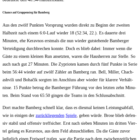
Chan­ce auf Grup­pen­sieg für Bamberg
Aus den zwölf Punk­ten Vor­sprung wur­den direkt zu Beginn der zwei­ten
Halb­zeit nach einem 6:0‑Lauf wie­der 18 (52:34, 22.). Es dau­er­te drei
Minu­ten, ehe Kerav­nos erst­mals die nun wie­der gut­ste­hen­de Bam­ber­ger
Ver­tei­di­gung durch­bre­chen konn­te. Doch es blieb dabei: Immer wenn die
Gäs­te zu einem klei­nen Run ansetz­ten, waren die Haus­her­ren zur Stel­le. So
auch nach gut 27 Minu­ten. Die Zyprio­ten kamen durch fünf Punk­te in Serie
beim 56:44 wie­der auf zwölf Zäh­ler an Bam­berg ran. Bell, Mil­ler, Chach­
ash­vi­li und Bohačík sorg­ten im Anschluss aber wie­der für kla­re­re Ver­hält­
nis­se. 15 Punk­te betrug die Bam­ber­ger Füh­rung vor den letz­ten zehn Minu­
ten. Beim Stand von 65:50 gin­gen die Teams in den Schlussabschnitt.
Dort mach­te Bam­berg schnell klar, dass es dies­mal kei­nen Leis­tungs­ab­fall,
wie in eini­gen der
zurück­lie­gen­den
Spie­le
, geben wür­de. Bro­se blieb defen­
siv sta­bil und offen­siv treff­si­cher. Erst nach sie­ben Minu­ten im drit­ten Vier­
tel gelang es Kerav­nos, aus dem Feld abzu­schlie­ßen. Da die Gäs­te zuvor
ledig­lich einen Frei­wurf tra­fen, war die Par­tie nach dem zwi­schen­zeit­li­chen