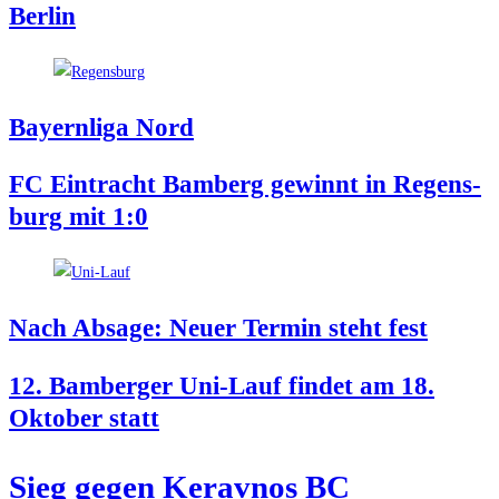
Berlin
Bay­ern­li­ga Nord
FC Ein­tracht Bam­berg gewinnt in Regens­
burg mit 1:0
Nach Absa­ge: Neu­er Ter­min steht fest
12. Bam­ber­ger Uni-Lauf fin­det am 18.
Okto­ber statt
Sieg gegen Kerav­nos BC