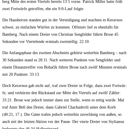
berg Mit­te des ers­ten Vier­tels bereits 13:5 vor­ne. Patrick Mil­ler hat­te früh
zwei Frei­wür­fe getrof­fen, ehe ein 9:0‑Lauf folgte.
Die Haus­her­ren stan­den gut in der Ver­tei­di­gung und mach­ten es Kerav­nos
schwer, zu ein­fa­chen Wür­fen zu kom­men. Offen­siv lief es eben­falls für
Bam­berg. Nach einem Drei­er von Chris­ti­an Seng­fel­der führ­te Bro­se 45
Sekun­den vor Vier­tel­en­de erst­mals zwei­stel­lig: 22:10.
Die Anfangs­pha­se des zwei­ten Abschnitts gehör­te wei­ter­hin Bam­berg – nach
30 Sekun­den stand es 28:11. Nach wei­te­ren Punk­ten von Seng­fel­der und
einem Distanz­tref­fer von Bohačík führ­te Bro­se nach zwölf Minu­ten erst­mals
mit 20 Punk­ten: 33:13.
Doch Kerav­nos gab nicht auf, traf zwei Drei­er in Fol­ge, dazu zwei Frei­wür­
fe, und ver­kürz­te den Rück­stand zur Mit­te des Vier­tels auf zwölf Zäh­ler:
33:21. Bro­se war jedoch immer dann zur Stel­le, wenn es nötig wur­de. Mal
traf Amir Bell den Drei­er, dann Gabri­el Chach­ash­vi­li unter dem Korb
(40:21, 17.). Die Gäs­te tra­fen jedoch wei­ter­hin zuver­läs­sig von außen, so
auch mit der letz­ten Akti­on vor der Pau­se. Der vier­te Drei­er von Sty­lia­nou
bedeu­te­te den 46:34-Halbzeitstand.