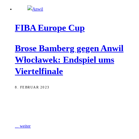
FIBA Euro­pe Cup
Bro­se Bam­berg gegen Anwil
Włocła­wek: End­spiel ums
Viertelfinale
8. FEBRUAR 2023
Heute Abend gastiert Brose Bamberg am 6. und letzten Spieltag der
Zwischenrunde des FIBA Europe Cups bei Anwil Włocławek. Mit
einem Sieg
... weiter