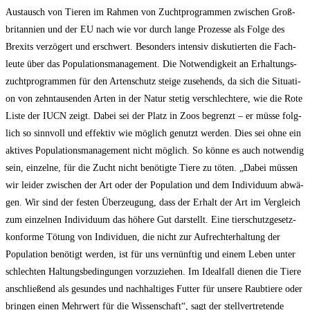
Aus­tausch von Tie­ren im Rah­men von Zucht­pro­gram­men zwi­schen Groß­
bri­tan­ni­en und der EU nach wie vor durch lan­ge Pro­zes­se als Fol­ge des
Brexits ver­zö­gert und erschwert. Beson­ders inten­siv dis­ku­tier­ten die Fach­
leu­te über das Popu­la­ti­ons­ma­nage­ment. Die Not­wen­dig­keit an Erhal­tungs­
zucht­pro­gram­men für den Arten­schutz stei­ge zuse­hends, da sich die Situa­ti­
on von zehn­tau­sen­den Arten in der Natur ste­tig ver­schlech­te­re, wie die Rote
Lis­te der IUCN zeigt. Dabei sei der Platz in Zoos begrenzt – er müs­se folg­
lich so sinn­voll und effek­tiv wie mög­lich genutzt wer­den. Dies sei ohne ein
akti­ves Popu­la­ti­ons­ma­nage­ment nicht mög­lich. So kön­ne es auch not­wen­dig
sein, ein­zel­ne, für die Zucht nicht benö­tig­te Tie­re zu töten. „Dabei müs­sen
wir lei­der zwi­schen der Art oder der Popu­la­ti­on und dem Indi­vi­du­um abwä­
gen. Wir sind der fes­ten Über­zeu­gung, dass der Erhalt der Art im Ver­gleich
zum ein­zel­nen Indi­vi­du­um das höhe­re Gut dar­stellt. Eine tier­schutz­ge­setz­
kon­for­me Tötung von Indi­vi­du­en, die nicht zur Auf­recht­erhal­tung der
Popu­la­ti­on benö­tigt wer­den, ist für uns ver­nünf­tig und einem Leben unter
schlech­ten Hal­tungs­be­din­gun­gen vor­zu­zie­hen. Im Ide­al­fall die­nen die Tie­re
anschlie­ßend als gesun­des und nach­hal­ti­ges Fut­ter für unse­re Raub­tie­re oder
brin­gen einen Mehr­wert für die Wis­sen­schaft“, sagt der stell­ver­tre­ten­de