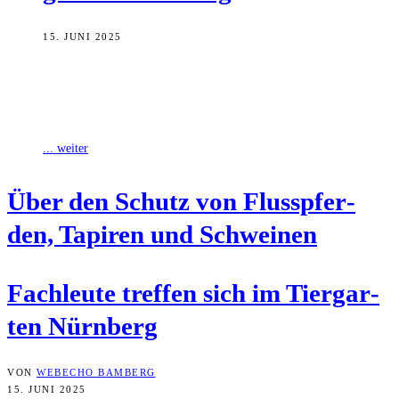
15. JUNI 2025
Wie können Flusspferde, Tapire und Schweineartige geschützt
werden und wo liegen aktuell die größten Herausforderungen? Zu
diesen und vielen weiteren Fragen trafen
... weiter
Über den Schutz von Fluss­pfer­
den, Tapi­ren und Schweinen
Fach­leu­te tref­fen sich im Tier­gar­
ten Nürnberg
VON
WEBECHO BAMBERG
15. JUNI 2025