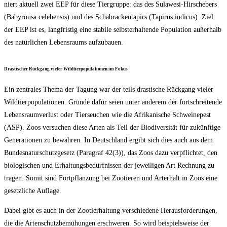
niert aktu­ell zwei EEP für die­se Tier­grup­pe: das des Sula­we­si-Hirsch­ebers
(Baby­ro­u­sa cele­bens­is) und des Schab­ra­cken­ta­pirs (Tapi­rus indi­cus). Ziel
der EEP ist es, lang­fris­tig eine sta­bi­le selbst­er­hal­ten­de Popu­la­ti­on außer­halb
des natür­li­chen Lebens­raums aufzubauen.
Dras­ti­scher Rück­gang vie­ler Wild­tier­po­pu­la­tio­nen im Fokus
Ein zen­tra­les The­ma der Tagung war der teils dras­ti­sche Rück­gang vie­ler
Wild­tier­po­pu­la­tio­nen. Grün­de dafür sei­en unter ande­rem der fort­schrei­ten­de
Lebens­raum­ver­lust oder Tier­seu­chen wie die Afri­ka­ni­sche Schwei­ne­pest
(ASP). Zoos ver­su­chen die­se Arten als Teil der Bio­di­ver­si­tät für zukünf­ti­ge
Gene­ra­tio­nen zu bewah­ren. In Deutsch­land ergibt sich dies auch aus dem
Bun­des­na­tur­schutz­ge­setz (Para­graf 42(3)), das Zoos dazu ver­pflich­tet, den
bio­lo­gi­schen und Erhal­tungs­be­dürf­nis­sen der jewei­li­gen Art Rech­nung zu
tra­gen. Somit sind Fort­pflan­zung bei Zoo­tie­ren und Art­erhalt in Zoos eine
gesetz­li­che Auflage.
Dabei gibt es auch in der Zoo­tier­hal­tung ver­schie­de­ne Her­aus­for­de­run­gen,
die die Arten­schutz­be­mü­hun­gen erschwe­ren. So wird bei­spiels­wei­se der