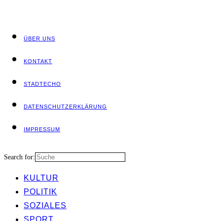
ÜBER UNS
KON­TAKT
STADT­ECHO
DATEN­SCHUTZ­ER­KLÄ­RUNG
IMPRES­SUM
Search for:
KUL­TUR
POLI­TIK
SOZIA­LES
SPORT