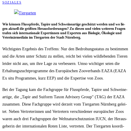
SOZIALES
Wie kön­nen Fluss­pfer­de, Tapi­re und Schwei­ne­ar­ti­ge geschützt wer­den und wo lie­
gen aktu­ell die größ­ten Her­aus­for­de­run­gen? Zu die­sen und vie­len wei­te­ren Fra­gen
tra­fen sich inter­na­tio­na­le Exper­tin­nen und Exper­ten aus Bio­lo­gie, Öko­lo­gie und
Vete­ri­när­me­di­zin im Tier­gar­ten der Stadt Nürnberg.
Wich­tigs­tes Ergeb­nis des Tref­fens: Nur den Bedro­hungs­sta­tus zu bestim­men
und die Arten unter Schutz zu stel­len, reicht bei vie­len wild­le­ben­den Tie­ren
lei­der nicht aus, um ihre Lage zu ver­bes­sern. Umso wich­ti­ger sei­en die
Erhal­tungs­zucht­pro­gram­me des Euro­päi­schen Zoo­ver­bands EAZA (EAZA
Ex situ Pro­gram­mes, kurz EEP) und die Exper­ti­se von Zoos.
Bei der Tagung kam die Fach­grup­pe für Fluss­pfer­de, Tapi­re und Schwei­ne­
ar­ti­ge, die „Tapir and Sui­form Taxon Advi­so­ry Group“ (TAG) der EAZA
zusam­men. Die­se Fach­grup­pe wird der­zeit vom Tier­gar­ten Nürn­berg gelei­
tet. Neben Ver­tre­te­rin­nen und Ver­tre­tern ver­schie­de­ner euro­päi­scher Zoos
waren auch drei Fach­grup­pen der Welt­na­tur­schutz­uni­on IUCN, der Her­aus­
ge­be­rin der inter­na­tio­na­len Roten Lis­te, ver­tre­ten. Der Tier­gar­ten koor­di­