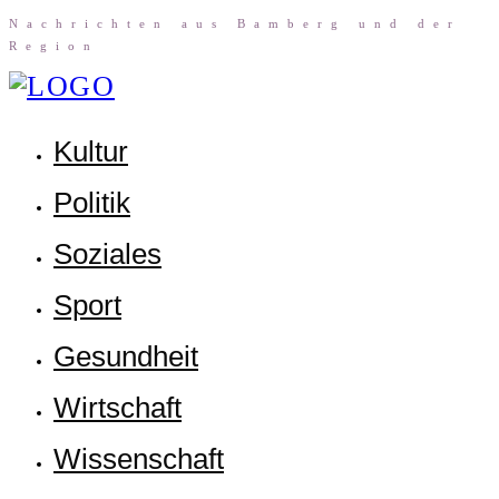
Nach­rich­ten aus Bam­berg und der
Region
Kul­tur
Poli­tik
Sozia­les
Sport
Gesund­heit
Wirt­schaft
Wis­sen­schaft