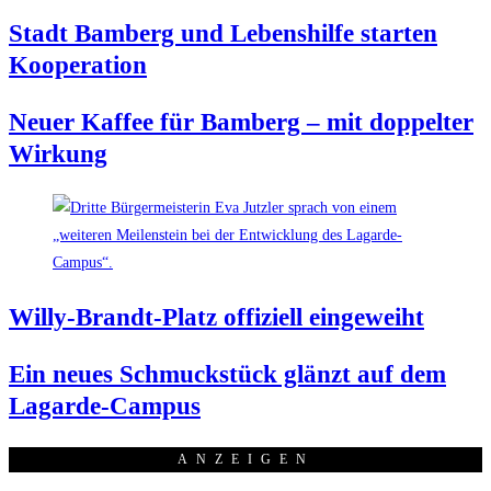
Stadt Bam­berg und Lebens­hil­fe star­ten
Kooperation
Neu­er Kaf­fee für Bam­berg – mit dop­pel­ter
Wirkung
Wil­ly-Brandt-Platz offi­zi­ell eingeweiht
Ein neu­es Schmuck­stück glänzt auf dem
Lagarde-Campus
ANZEI­GEN