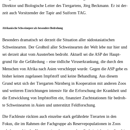
Direk­tor und Bio­lo­gi­sche Lei­ter des Tier­gar­tens, Jörg Beck­mann. Er ist der­
zeit auch Vor­sit­zen­der der Tapir and Sui­form TAG.
Afri­ka­ni­sche Schwei­ne­pest als beson­de­re Bedrohung
Beson­ders dra­ma­tisch sei der­zeit die Situa­ti­on aller süd­ost­asia­ti­schen
Schwei­ne­ar­ten. Der Groß­teil aller Schwei­ne­ar­ten der Welt lebe nur hier und
sei der­zeit akut vom Aus­ster­ben bedroht. Aktu­ell sei die ASP der Haupt­
grund für die Gefähr­dung – eine töd­li­che Virus­er­kran­kung, die durch den
Men­schen von Afri­ka nach Asi­en ver­schleppt wur­de. Gegen die ASP gebe es
bis­her kei­nen zuge­las­sen Impf­stoff und kei­ne Behand­lung. Aus die­sem
Grund setzt sich der Tier­gar­ten Nürn­berg in Koope­ra­ti­on mit ande­ren Zoos
und wei­te­ren Ein­rich­tun­gen inten­siv für die Erfor­schung der Krank­heit und
die Ent­wick­lung von Impf­stof­fen ein, finan­ziert Zucht­sta­tio­nen für bedroh­
te Schwei­ne­ar­ten in Asi­en und unter­stützt Feldforschung.
Die Fach­leu­te rück­ten auch ein­zel­ne stark gefähr­de­te Tier­ar­ten in den
Fokus, die im Rah­men der Fach­grup­pe als Reser­ve­po­pu­la­tio­nen in Zoos