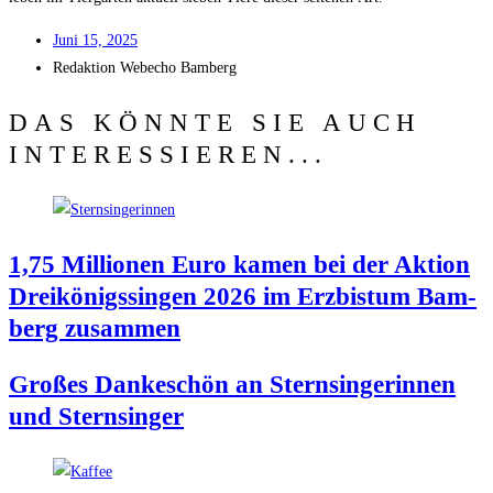
Juni 15, 2025
Redak­ti­on
Web­echo Bamberg
DAS KÖNNTE SIE AUCH
INTERESSIEREN...
1,75 Mil­lio­nen Euro kamen bei der Akti­on
Drei­kö­nigs­sin­gen 2026 im Erz­bis­tum Bam­
berg zusammen
Gro­ßes Dan­ke­schön an Stern­sin­ge­rin­nen
und Sternsinger