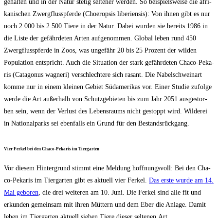
gehal­ten und in der Natur ste­tig sel­te­ner wer­den. So bei­spiels­wei­se die afri­
ka­ni­schen Zwerg­fluss­pfer­de (Choer­op­sis libe­ri­en­sis): Von ihnen gibt es nur
noch 2.000 bis 2.500 Tie­re in der Natur. Dabei wur­den sie bereits 1986 in
die Lis­te der gefähr­de­ten Arten auf­ge­nom­men. Glo­bal leben rund 450
Zwerg­fluss­pfer­de in Zoos, was unge­fähr 20 bis 25 Pro­zent der wil­den
Popu­la­ti­on ent­spricht. Auch die Situa­ti­on der stark gefähr­de­ten Cha­co-Peka­
ris (Cata­go­nus wag­ne­ri) ver­schlech­te­re sich rasant. Die Nabel­schwein­art
kom­me nur in einem klei­nen Gebiet Süd­ame­ri­kas vor. Einer Stu­die zufol­ge
wer­de die Art außer­halb von Schutz­ge­bie­ten bis zum Jahr 2051 aus­ge­stor­
ben sein, wenn der Ver­lust des Lebens­raums nicht gestoppt wird. Wil­de­rei
in Natio­nal­parks sei eben­falls ein Grund für den Bestandsrückgang.
Vier Fer­kel bei den Cha­co-Peka­ris im Tiergarten
Vor die­sem Hin­ter­grund stimmt eine Mel­dung hoff­nungs­voll: Bei den Cha­
co-Peka­ris im Tier­gar­ten gibt es aktu­ell vier Fer­kel.
Das ers­te wur­de am 14.
Mai gebo­ren
, die drei wei­te­ren am 10. Juni. Die Fer­kel sind alle fit und
erkun­den gemein­sam mit ihren Müt­tern und dem Eber die Anla­ge. Damit
leben im Tier­gar­ten aktu­ell sie­ben Tie­re die­ser sel­te­nen Art.