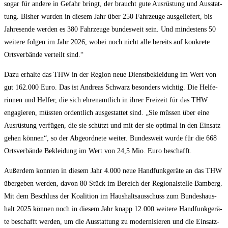
sogar für ande­re in Gefahr bringt, der braucht gute Aus­rüs­tung und Aus­stat­
tung. Bis­her wur­den in die­sem Jahr über 250 Fahr­zeu­ge aus­ge­lie­fert, bis
Jah­res­en­de wer­den es 380 Fahr­zeu­ge bun­des­weit sein. Und min­des­tens 50
wei­te­re fol­gen im Jahr 2026, wobei noch nicht alle bereits auf kon­kre­te
Orts­ver­bän­de ver­teilt sind.“
Dazu erhal­te das THW in der Regi­on neue Dienst­be­klei­dung im Wert von
gut 162.000 Euro. Das ist Andre­as Schwarz beson­ders wich­tig. Die Hel­fe­
rin­nen und Hel­fer, die sich ehren­amt­lich in ihrer Frei­zeit für das THW
enga­gie­ren, müss­ten ordent­lich aus­ge­stat­tet sind. „Sie müs­sen über eine
Aus­rüs­tung ver­fü­gen, die sie schützt und mit der sie opti­mal in den Ein­satz
gehen kön­nen“, so der Abge­ord­ne­te wei­ter. Bun­des­weit wur­de für die 668
Orts­ver­bän­de Beklei­dung im Wert von 24,5 Mio. Euro beschafft.
Außer­dem konn­ten in die­sem Jahr 4.000 neue Hand­funk­ge­rä­te an das THW
über­ge­ben wer­den, davon 80 Stück im Bereich der Regio­nal­stel­le Bam­berg.
Mit dem Beschluss der Koali­ti­on im Haus­halts­aus­schuss zum Bun­des­haus­
halt 2025 kön­nen noch in die­sem Jahr knapp 12.000 wei­te­re Hand­funk­ge­rä­
te beschafft wer­den, um die Aus­stat­tung zu moder­ni­sie­ren und die Ein­satz­