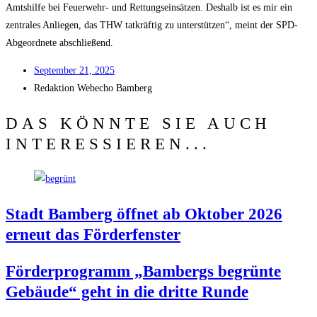
Amts­hil­fe bei Feu­er­wehr- und Ret­tungs­ein­sät­zen. Des­halb ist es mir ein
zen­tra­les Anlie­gen, das THW tat­kräf­tig zu unter­stüt­zen“, meint der SPD-
Abge­ord­ne­te abschließend.
Sep­tem­ber 21, 2025
Redak­ti­on
Web­echo Bamberg
DAS KÖNNTE SIE AUCH
INTERESSIEREN...
Stadt Bam­berg öff­net ab Okto­ber 2026
erneut das Förderfenster
För­der­pro­gramm „Bam­bergs begrün­te
Gebäu­de“ geht in die drit­te Runde