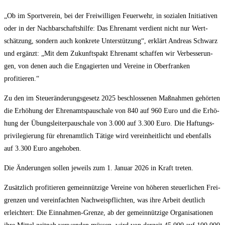
„Ob im Sport­ver­ein, bei der Frei­wil­li­gen Feu­er­wehr, in sozia­len Initia­ti­ven
oder in der Nach­bar­schafts­hil­fe: Das Ehren­amt ver­dient nicht nur Wert­
schät­zung, son­dern auch kon­kre­te Unter­stüt­zung“, erklärt Andre­as Schwarz
und ergänzt: „Mit dem Zukunfts­pakt Ehren­amt schaf­fen wir Ver­bes­se­run­
gen, von denen auch die Enga­gier­ten und Ver­ei­ne in Ober­fran­ken
profitieren.“
Zu den im Steu­er­än­de­rungs­ge­setz 2025 beschlos­se­nen Maß­nah­men gehör­ten
die Erhö­hung der Ehren­amts­pau­scha­le von 840 auf 960 Euro und die Erhö­
hung der Übungs­lei­ter­pau­scha­le von 3.000 auf 3.300 Euro. Die Haf­tungs­
pri­vi­le­gie­rung für ehren­amt­lich Täti­ge wird ver­ein­heit­licht und eben­falls
auf 3.300 Euro angehoben.
Die Ände­run­gen sol­len jeweils zum 1. Janu­ar 2026 in Kraft treten.
Zusätz­lich pro­fi­tie­ren gemein­nüt­zi­ge Ver­ei­ne von höhe­ren steu­er­li­chen Frei­
gren­zen und ver­ein­fach­ten Nach­weis­pflich­ten, was ihre Arbeit deut­lich
erleich­tert: Die Ein­nah­men-Gren­ze, ab der gemein­nüt­zi­ge Orga­ni­sa­tio­nen