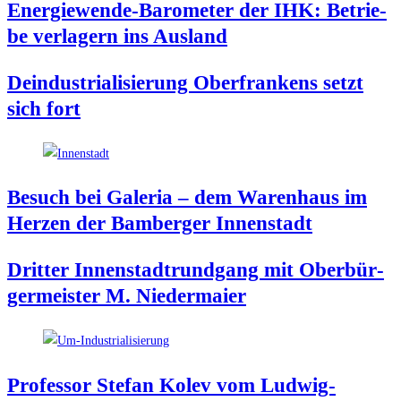
Ener­gie­wen­de-Baro­me­ter der IHK: Betrie­
be ver­la­gern ins Ausland
Deindus­tria­li­sie­rung Ober­fran­kens setzt
sich fort
Besuch bei Gale­ria – dem Waren­haus im
Her­zen der Bam­ber­ger Innenstadt
Drit­ter Innen­stadt­rund­gang mit Ober­bür­
ger­meis­ter M. Niedermaier
Pro­fes­sor Ste­fan Kolev vom Lud­wig-