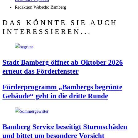
Redak­ti­on
Web­echo Bamberg
DAS KÖNNTE SIE AUCH
INTERESSIEREN...
Stadt Bam­berg öff­net ab Okto­ber 2026
erneut das Förderfenster
För­der­pro­gramm „Bam­bergs begrün­te
Gebäu­de“ geht in die drit­te Runde
Bam­berg Ser­vice besei­tigt Sturm­schä­den
und bit­tet um beson­de­re Vorsicht