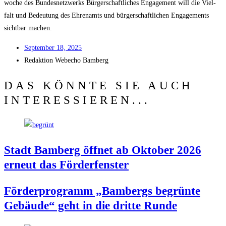
wo­che des Bun­des­netz­werks Bür­ger­schaft­li­ches Enga­ge­ment will die Viel­
falt und Bedeu­tung des Ehren­amts und bür­ger­schaft­li­chen Enga­ge­ments
sicht­bar machen.
Sep­tem­ber 18, 2025
Redak­ti­on
Web­echo Bamberg
DAS KÖNNTE SIE AUCH
INTERESSIEREN...
Stadt Bam­berg öff­net ab Okto­ber 2026
erneut das Förderfenster
För­der­pro­gramm „Bam­bergs begrün­te
Gebäu­de“ geht in die drit­te Runde