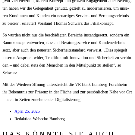
„Mit viel Herz­blut, kla­rem Kon­zept und gro­ßem Enga­ge­ment aller Betei­lig­
ten haben wir die Gele­gen­heit genutzt, gezielt zu moder­ni­sie­ren, um unse­
ren Kun­din­nen und Kun­den ein neu­ar­ti­ges Ser­vice- und Bera­tungs­er­leb­nis
zu bie­ten”, erläu­tert Vor­stand Tho­mas Schwarz das Filialkonzept.
So wur­den nicht nur die beschä­dig­ten Berei­che instand­ge­setzt, son­dern ein
Raum­kon­zept ent­wor­fen, dass auf Bera­tungs­ser­vice und Kun­den­er­leb­nis
setzt, aber auch den neu­es­ten Sicher­heits­stan­dard vor­weist. „Dies spie­gelt
unse­ren Anspruch wider, Tra­di­ti­on mit Inno­va­ti­on und Sicher­heit zu ver­bin­
den – und dabei stets den Men­schen in den Mit­tel­punkt zu stel­len“, so
Schwarz.
Mit der Wie­der­eröff­nung unter­streicht die VR Bank Bam­berg-Forch­heim
ihr Bekennt­nis zur Prä­senz in der Flä­che und zur per­sön­li­chen Nähe vor Ort
– auch in Zei­ten zuneh­men­der Digitalisierung.
April 25, 2025
Redak­ti­on
Web­echo Bamberg
DAS KÖNNTE SIE AUCH