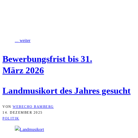
Die SPD-Bundestagsfraktion hat den Bamberg-Forchheimer
Bundestagsabgeordneten Andreas Schwarz als ständigen
Stellvertreter in den Haushaltsausschuss entsandt. Er bleibt dort
weiterhin Berichterstatter für den
... weiter
Bewer­bungs­frist bis 31.
März 2026
Land­mu­si­kort des Jah­res gesucht
VON
WEBECHO BAMBERG
14. DEZEMBER 2025
POLITIK