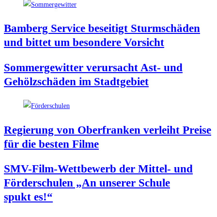
Bam­berg Ser­vice besei­tigt Sturm­schä­den
und bit­tet um beson­de­re Vorsicht
Som­mer­ge­wit­ter ver­ur­sacht Ast- und
Gehölz­schä­den im Stadtgebiet
Regie­rung von Ober­fran­ken ver­leiht Prei­se
für die bes­ten Filme
SMV-Film-Wett­be­werb der Mit­tel- und
För­der­schu­len „An unse­rer Schu­le
spukt es!“