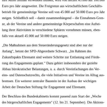
ihre Mit­tel zeit­nah ver­wen­den müs­sen, wird von der­zeit 45.000 auf 100.000
Euro pro Jahr aus­ge­wei­tet. Die Frei­gren­ze aus wirt­schaft­li­chem Geschäfts­
be­trieb für gemein­nüt­zi­ge Ver­ei­ne soll von 45.000 auf 50.000 Euro pro Jahr
stei­gen. Schließ­lich soll – damit zusam­men­hän­gend – die Ein­nah­men-Gren­
ze, ab der Ver­ei­ne und ande­re gemein­nüt­zi­ge Kör­per­schaf­ten eine Auf­tei­
lung ihrer Akti­vi­tä­ten in ver­schie­de­ne Sphä­ren vor­neh­men müs­sen, eben­
falls von aktu­ell 45.000 auf 50.000 Euro steigen.
„Die Maß­nah­men aus dem Steu­er­än­de­rungs­ge­setz sind aber nur der
Anfang“, betont der SPD-Abge­ord­ne­te Schwarz. „Im Rah­men des
Zukunfts­pakts Ehren­amt sind wei­te­re Schrit­te zur Ent­las­tung und För­de­
rung des Enga­ge­ments geplant.“ Dazu gehört ins­be­son­de­re der geziel­te
Abbau büro­kra­ti­scher Belas­tun­gen, u. a. durch Ver­ein­fa­chun­gen des Ver­
eins- und Daten­schutz­rechts, die vie­le Initia­ti­ven und Ver­ei­ne im All­tag aus­
brem­sen. Ein wei­te­rer zen­tra­ler Bau­stein ist der Aus­bau der wich­ti­gen
Arbeit der Deut­schen Stif­tung für Enga­ge­ment und Ehrenamt.
Der Beschluss des Bun­des­ka­bi­netts kommt pas­send zum Start der „Woche
des bür­ger­schaft­li­chen Enga­ge­ments“ (12. bis 21. Sep­tem­ber). Die Akti­ons­