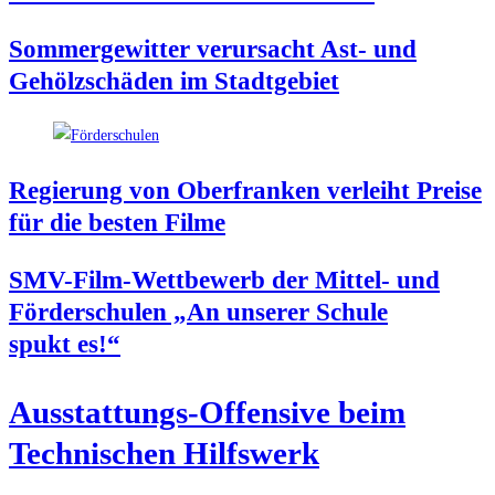
Som­mer­ge­wit­ter ver­ur­sacht Ast- und
Gehölz­schä­den im Stadtgebiet
Regie­rung von Ober­fran­ken ver­leiht Prei­se
für die bes­ten Filme
SMV-Film-Wett­be­werb der Mit­tel- und
För­der­schu­len „An unse­rer Schu­le
spukt es!“
Aus­stat­tungs-Offen­si­ve beim
Tech­ni­schen Hilfswerk