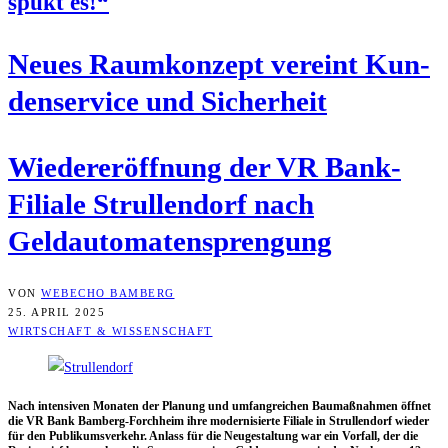
spukt es!“
Neu­es Raum­kon­zept ver­eint Kun­
den­ser­vice und Sicherheit
Wie­der­eröff­nung der VR Bank-
Filia­le Strul­len­dorf nach
Geldautomatensprengung
VON
WEBECHO BAMBERG
25. APRIL 2025
WIRTSCHAFT & WISSENSCHAFT
Nach inten­si­ven Mona­ten der Pla­nung und umfang­rei­chen Bau­maß­nah­men öff­net
die VR Bank Bam­berg-Forch­heim ihre moder­ni­sier­te Filia­le in Strul­len­dorf wie­der
für den Publi­kums­ver­kehr. Anlass für die Neu­ge­stal­tung war ein Vor­fall, der die