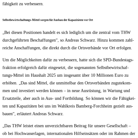
fä­hig­keit zu verbessern.
Selbst­be­wirt­schaf­tungs-Mit­tel sor­gen für Aus­bau der Kapa­zi­tä­ten vor Ort
„Bei die­sen Posi­tio­nen han­delt es sich ledig­lich um die zen­tral vom THW
durch­ge­führ­ten Beschaf­fun­gen“, so Andre­as Schwarz. Hin­zu kom­men zahl­
rei­che Anschaf­fun­gen, die direkt durch die Orts­ver­bän­de vor Ort erfolgen.
Um die Mög­lich­kei­ten dafür zu ver­bes­sern, hat­te sich die SPD-Bun­des­tags­
frak­ti­on erfolg­reich dafür ein­ge­setzt, die soge­nann­ten Selbst­be­wirt­schaf­
tungs-Mit­tel im Haus­halt 2025 um ins­ge­samt über 10 Mil­lio­nen Euro zu
erhö­hen. „Das sind Mit­tel, die unmit­tel­bar den Orts­ver­bän­den zugu­te­kom­
men und inves­tiert wer­den kön­nen – in neue Aus­rüs­tung, in War­tung und
Ersatz­tei­le, aber auch in Aus- und Fort­bil­dung. So kön­nen wir die Fähig­kei­
ten und Kapa­zi­tä­ten bei uns im Wahl­kreis Bam­berg-Forch­heim gezielt aus­
bau­en“, erläu­tert Andre­as Schwarz.
„Das THW leis­tet einen unver­zicht­ba­ren Bei­trag für unse­re Gesell­schaft –
ob bei Hoch­was­ser­la­gen, inter­na­tio­na­len Hilfs­ein­sät­zen oder im Rah­men der