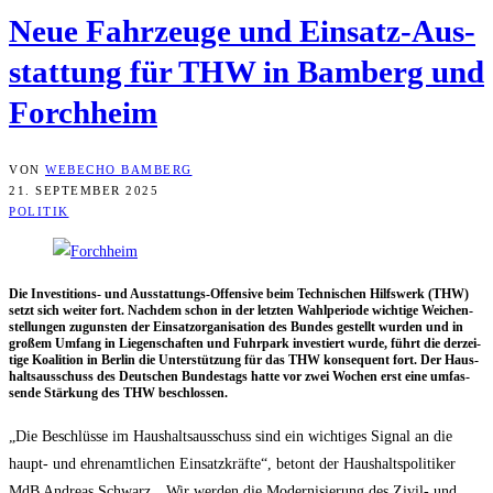
Neue Fahr­zeu­ge und Ein­satz-Aus­
stat­tung für THW in Bam­berg und
Forchheim
VON
WEBECHO BAMBERG
21. SEPTEMBER 2025
POLITIK
Die Inves­ti­ti­ons- und Aus­stat­tungs-Offen­si­ve beim Tech­ni­schen Hilfs­werk (THW)
setzt sich wei­ter fort. Nach­dem schon in der letz­ten Wahl­pe­ri­ode wich­ti­ge Wei­chen­
stel­lun­gen zuguns­ten der Ein­satz­or­ga­ni­sa­ti­on des Bun­des gestellt wur­den und in
gro­ßem Umfang in Lie­gen­schaf­ten und Fuhr­park inves­tiert wur­de, führt die der­zei­
ti­ge Koali­ti­on in Ber­lin die Unter­stüt­zung für das THW kon­se­quent fort. Der Haus­
halts­aus­schuss des Deut­schen Bun­des­tags hat­te vor zwei Wochen erst eine umfas­
sen­de Stär­kung des THW beschlossen.
„Die Beschlüs­se im Haus­halts­aus­schuss sind ein wich­ti­ges Signal an die
haupt- und ehren­amt­li­chen Ein­satz­kräf­te“, betont der Haus­halts­po­li­ti­ker
MdB Andre­as Schwarz. „Wir wer­den die Moder­ni­sie­rung des Zivil- und