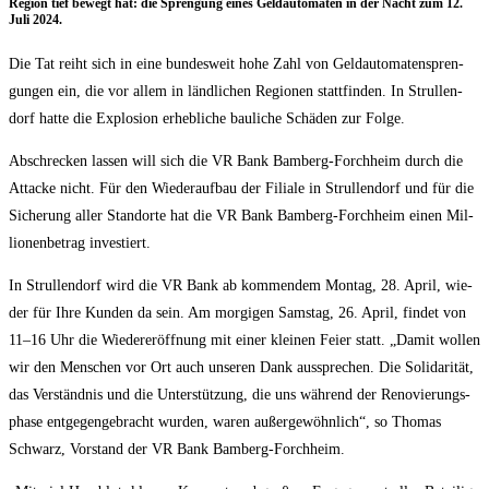
Regi­on tief bewegt hat: die Spren­gung eines Geld­au­to­ma­ten in der Nacht zum 12.
Juli 2024.
Die Tat reiht sich in eine bun­des­weit hohe Zahl von Geld­au­to­ma­ten­spren­
gun­gen ein, die vor allem in länd­li­chen Regio­nen statt­fin­den. In Strul­len­
dorf hat­te die Explo­si­on erheb­li­che bau­li­che Schä­den zur Folge.
Abschre­cken las­sen will sich die VR Bank Bam­berg-Forch­heim durch die
Atta­cke nicht. Für den Wie­der­auf­bau der Filia­le in Strul­len­dorf und für die
Siche­rung aller Stand­or­te hat die VR Bank Bam­berg-Forch­heim einen Mil­
lio­nen­be­trag investiert.
In Strul­len­dorf wird die VR Bank ab kom­men­dem Mon­tag, 28. April, wie­
der für Ihre Kun­den da sein. Am mor­gi­gen Sams­tag, 26. April, fin­det von
11–16 Uhr die Wie­der­eröff­nung mit einer klei­nen Fei­er statt. „Damit wol­len
wir den Men­schen vor Ort auch unse­ren Dank aus­spre­chen. Die Soli­da­ri­tät,
das Ver­ständ­nis und die Unter­stüt­zung, die uns wäh­rend der Reno­vie­rungs­
pha­se ent­ge­gen­ge­bracht wur­den, waren außer­ge­wöhn­lich“, so Tho­mas
Schwarz, Vor­stand der VR Bank Bamberg-Forchheim.