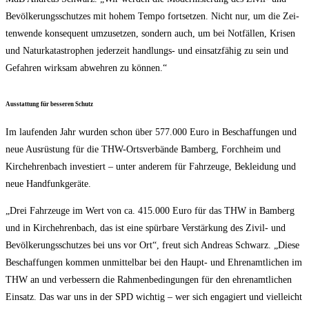
Bevöl­ke­rungs­schut­zes mit hohem Tem­po fort­set­zen. Nicht nur, um die Zei­
ten­wen­de kon­se­quent umzu­set­zen, son­dern auch, um bei Not­fäl­len, Kri­sen
und Natur­ka­ta­stro­phen jeder­zeit hand­lungs- und ein­satz­fä­hig zu sein und
Gefah­ren wirk­sam abweh­ren zu können.“
Aus­stat­tung für bes­se­ren Schutz
Im lau­fen­den Jahr wur­den schon über 577.000 Euro in Beschaf­fun­gen und
neue Aus­rüs­tung für die THW-Orts­ver­bän­de Bam­berg, Forch­heim und
Kirch­eh­ren­bach inves­tiert – unter ande­rem für Fahr­zeu­ge, Beklei­dung und
neue Handfunkgeräte.
„Drei Fahr­zeu­ge im Wert von ca. 415.000 Euro für das THW in Bam­berg
und in Kirch­eh­ren­bach, das ist eine spür­ba­re Ver­stär­kung des Zivil- und
Bevöl­ke­rungs­schut­zes bei uns vor Ort“, freut sich Andre­as Schwarz. „Die­se
Beschaf­fun­gen kom­men unmit­tel­bar bei den Haupt- und Ehren­amt­li­chen im
THW an und ver­bes­sern die Rah­men­be­din­gun­gen für den ehren­amt­li­chen
Ein­satz. Das war uns in der SPD wich­tig – wer sich enga­giert und viel­leicht