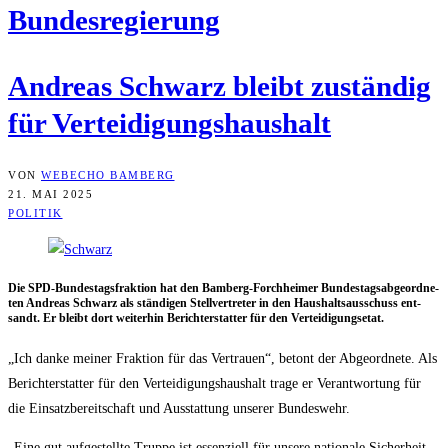
Bun­des­re­gie­rung
Andre­as Schwarz bleibt zustän­dig
für Verteidigungshaushalt
VON
WEBECHO BAMBERG
21. MAI 2025
POLITIK
Die SPD-Bun­des­tags­frak­ti­on hat den Bam­berg-Forch­hei­mer Bun­des­tags­ab­ge­ord­ne­
ten Andre­as Schwarz als stän­di­gen Stell­ver­tre­ter in den Haus­halts­aus­schuss ent­
sandt. Er bleibt dort wei­ter­hin Bericht­erstat­ter für den Verteidigungsetat.
„Ich dan­ke mei­ner Frak­ti­on für das Ver­trau­en“, betont der Abge­ord­ne­te. Als
Bericht­erstat­ter für den Ver­tei­di­gungs­haus­halt tra­ge er Ver­ant­wor­tung für
die Ein­satz­be­reit­schaft und Aus­stat­tung unse­rer Bundeswehr.
„Eine gut auf­ge­stell­te Trup­pe ist essen­zi­ell für unse­re natio­na­le Sicher­heit.