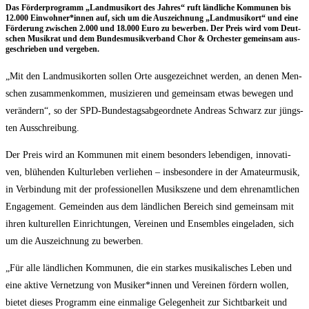
Das För­der­pro­gramm „Land­mu­si­kort des Jah­res“ ruft länd­li­che Kom­mu­nen bis
12.000 Einwohner*innen auf, sich um die Aus­zeich­nung „Land­mu­si­kort“ und eine
För­de­rung zwi­schen 2.000 und 18.000 Euro zu bewer­ben. Der Preis wird vom Deut­
schen Musik­rat und dem Bun­des­mu­sik­ver­band Chor & Orches­ter gemein­sam aus­
ge­schrie­ben und vergeben.
„Mit den Land­mu­si­kor­ten sol­len Orte aus­ge­zeich­net wer­den, an denen Men­
schen zusam­men­kom­men, musi­zie­ren und gemein­sam etwas bewe­gen und
ver­än­dern“, so der SPD-Bun­des­tags­ab­ge­ord­ne­te Andre­as Schwarz zur jüngs­
ten Ausschreibung.
Der Preis wird an Kom­mu­nen mit einem beson­ders leben­di­gen, inno­va­ti­
ven, blü­hen­den Kul­tur­le­ben ver­lie­hen – ins­be­son­de­re in der Ama­teur­mu­sik,
in Ver­bin­dung mit der pro­fes­sio­nel­len Musik­sze­ne und dem ehren­amt­li­chen
Enga­ge­ment. Gemein­den aus dem länd­li­chen Bereich sind gemein­sam mit
ihren kul­tu­rel­len Ein­rich­tun­gen, Ver­ei­nen und Ensem­bles ein­ge­la­den, sich
um die Aus­zeich­nung zu bewerben.
„Für alle länd­li­chen Kom­mu­nen, die ein star­kes musi­ka­li­sches Leben und
eine akti­ve Ver­net­zung von Musiker*innen und Ver­ei­nen för­dern wol­len,
bie­tet die­ses Pro­gramm eine ein­ma­li­ge Gele­gen­heit zur Sicht­bar­keit und