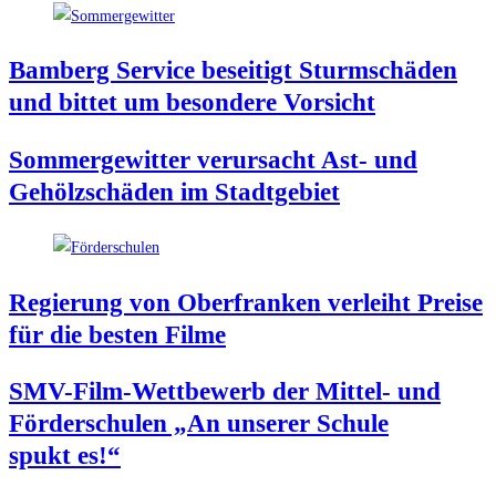
Bam­berg Ser­vice besei­tigt Sturm­schä­den
und bit­tet um beson­de­re Vorsicht
Som­mer­ge­wit­ter ver­ur­sacht Ast- und
Gehölz­schä­den im Stadtgebiet
Regie­rung von Ober­fran­ken ver­leiht Prei­se
für die bes­ten Filme
SMV-Film-Wett­be­werb der Mit­tel- und
För­der­schu­len „An unse­rer Schu­le
spukt es!“