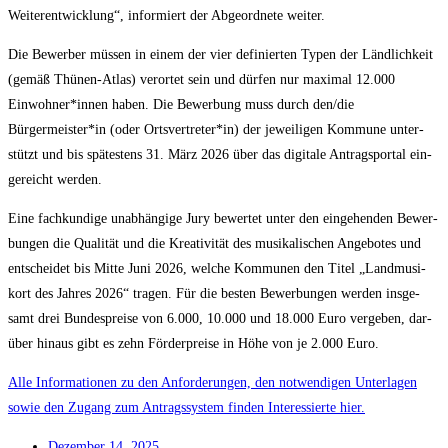
Wei­ter­ent­wick­lung“, infor­miert der Abge­ord­ne­te weiter.
Die Bewer­ber müs­sen in einem der vier defi­nier­ten Typen der Länd­lich­keit
(gemäß Thü­nen-Atlas) ver­or­tet sein und dür­fen nur maxi­mal 12.000
Einwohner*innen haben. Die Bewer­bung muss durch den/​die
Bürgermeister*in (oder Ortsvertreter*in) der jewei­li­gen Kom­mu­ne unter­
stützt und bis spä­tes­tens 31. März 2026 über das digi­ta­le Antrag­spor­tal ein­
ge­reicht werden.
Eine fach­kun­di­ge unab­hän­gi­ge Jury bewer­tet unter den ein­ge­hen­den Bewer­
bun­gen die Qua­li­tät und die Krea­ti­vi­tät des musi­ka­li­schen Ange­bo­tes und
ent­schei­det bis Mit­te Juni 2026, wel­che Kom­mu­nen den Titel „Land­mu­si­
kort des Jah­res 2026“ tra­gen. Für die bes­ten Bewer­bun­gen wer­den ins­ge­
samt drei Bun­des­prei­se von 6.000, 10.000 und 18.000 Euro ver­ge­ben, dar­
über hin­aus gibt es zehn För­der­prei­se in Höhe von je 2.000 Euro.
Alle Infor­ma­tio­nen zu den Anfor­de­run­gen, den not­wen­di­gen Unter­la­gen
sowie den Zugang zum Antrags­sys­tem fin­den Inter­es­sier­te hier.
Dezem­ber 14, 2025