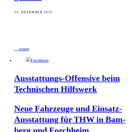
14. DEZEMBER 2025
Das Förderprogramm „Landmusikort des Jahres“ ruft ländliche
Kommunen bis 12.000 Einwohner*innen auf, sich um die
Auszeichnung „Landmusikort“ und eine Förderung zwischen 2.000
... weiter
Aus­stat­tungs-Offen­si­ve beim
Tech­ni­schen Hilfswerk
Neue Fahr­zeu­ge und Ein­satz-
Aus­stat­tung für THW in Bam­
berg und Forchheim