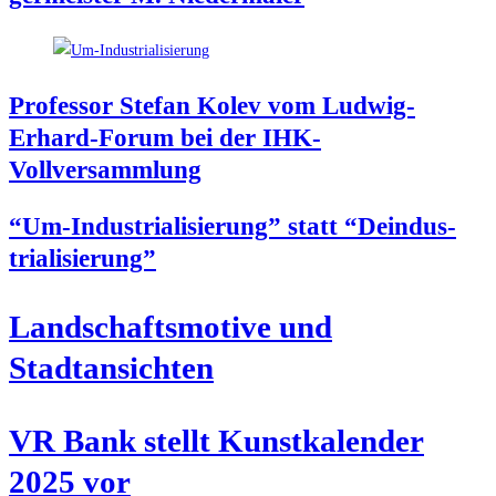
Pro­fes­sor Ste­fan Kolev vom Lud­wig-
Erhard-Forum bei der IHK-
Vollversammlung
“Um-Indus­tria­li­sie­rung” statt “Deindus­
tria­li­sie­rung”
Land­schafts­mo­ti­ve und
Stadtansichten
VR Bank stellt Kunst­ka­len­der
2025 vor