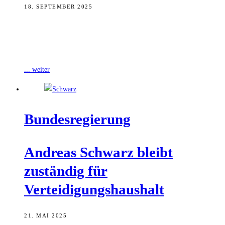
18. SEPTEMBER 2025
Mit dem am 10. September vom Bundeskabinett beschlossenen
Entwurf des Steueränderungsgesetzes 2025 beginnt die Umsetzung
der ersten Maßnahmen des im Koalitionsvertrag vereinbarten
... weiter
Bun­des­re­gie­rung
Andre­as Schwarz bleibt
zustän­dig für
Verteidigungshaushalt
21. MAI 2025