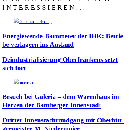
INTERESSIEREN...
Ener­gie­wen­de-Baro­me­ter der IHK: Betrie­
be ver­la­gern ins Ausland
Deindus­tria­li­sie­rung Ober­fran­kens setzt
sich fort
Besuch bei Gale­ria – dem Waren­haus im
Her­zen der Bam­ber­ger Innenstadt
Drit­ter Innen­stadt­rund­gang mit Ober­bür­
ger­meis­ter M. Niedermaier