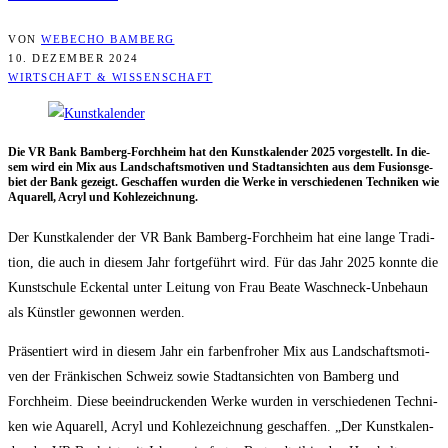
VON
WEBECHO BAMBERG
10. DEZEMBER 2024
WIRTSCHAFT & WISSENSCHAFT
Die VR Bank Bam­berg-Forch­heim hat den Kunst­ka­len­der 2025 vor­ge­stellt. In die­
sem wird ein Mix aus Land­schafts­mo­ti­ven und Stadt­an­sich­ten aus dem Fusi­ons­ge­
biet der Bank gezeigt. Geschaf­fen wur­den die Wer­ke in ver­schie­de­nen Tech­ni­ken wie
Aqua­rell, Acryl und Kohlezeichnung.
Der Kunst­ka­len­der der VR Bank Bam­berg-Forch­heim hat eine lan­ge Tra­di­
ti­on, die auch in die­sem Jahr fort­ge­führt wird. Für das Jahr 2025 konn­te die
Kunst­schu­le Ecken­tal unter Lei­tung von Frau Bea­te Waschneck-Unbe­haun
als Künst­ler gewon­nen werden.
Prä­sen­tiert wird in die­sem Jahr ein far­ben­fro­her Mix aus Land­schafts­mo­ti­
ven der Frän­ki­schen Schweiz sowie Stadt­an­sich­ten von Bam­berg und
Forch­heim. Die­se beein­dru­cken­den Wer­ke wur­den in ver­schie­de­nen Tech­ni­
ken wie Aqua­rell, Acryl und Koh­le­zeich­nung geschaf­fen. „Der Kunst­ka­len­