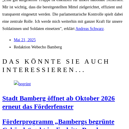
Mir ist wich­tig, dass die bereit­ge­stell­ten Mit­tel ziel­ge­rich­tet, effi­zi­ent und
trans­pa­rent ein­ge­setzt wer­den. Die par­la­men­ta­ri­sche Kon­trol­le spielt dabei
eine zen­tra­le Rol­le. Ich wer­de mich wei­ter­hin mit gan­zer Kraft für unse­re
Sol­da­tin­nen und Sol­da­ten ein­set­zen“, erklärt
Andre­as Schwarz
.
Mai 21, 2025
Redak­ti­on
Web­echo Bamberg
DAS KÖNNTE SIE AUCH
INTERESSIEREN...
Stadt Bam­berg öff­net ab Okto­ber 2026
erneut das Förderfenster
För­der­pro­gramm „Bam­bergs begrün­te