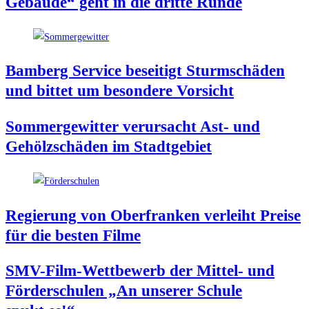
Gebäu­de“ geht in die drit­te Runde
Bam­berg Ser­vice besei­tigt Sturm­schä­den
und bit­tet um beson­de­re Vorsicht
Som­mer­ge­wit­ter ver­ur­sacht Ast- und
Gehölz­schä­den im Stadtgebiet
Regie­rung von Ober­fran­ken ver­leiht Prei­se
für die bes­ten Filme
SMV-Film-Wett­be­werb der Mit­tel- und
För­der­schu­len „An unse­rer Schu­le