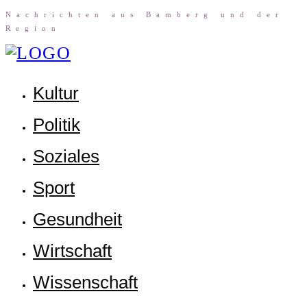
Nach­rich­ten aus Bam­berg und der
Region
Kul­tur
Poli­tik
Sozia­les
Sport
Gesund­heit
Wirt­schaft
Wis­sen­schaft