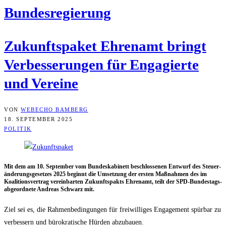
Bun­des­re­gie­rung
Zukunfts­pa­ket Ehren­amt bringt
Ver­bes­se­run­gen für Enga­gier­te
und Vereine
VON
WEBECHO BAMBERG
18. SEPTEMBER 2025
POLITIK
Mit dem am 10. Sep­tem­ber vom Bun­des­ka­bi­nett beschlos­se­nen Ent­wurf des Steu­er­
än­de­rungs­ge­set­zes 2025 beginnt die Umset­zung der ers­ten Maß­nah­men des im
Koali­ti­ons­ver­trag ver­ein­bar­ten Zukunfts­pakts Ehren­amt, teilt der SPD-Bun­des­tags­
ab­ge­ord­ne­te Andre­as Schwarz mit.
Ziel sei es, die Rah­men­be­din­gun­gen für frei­wil­li­ges Enga­ge­ment spür­bar zu
ver­bes­sern und büro­kra­ti­sche Hür­den abzubauen.