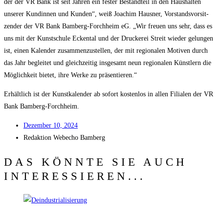
der der VR Bank ist seit Jah­ren ein fes­ter Bestand­teil in den Haus­hal­ten
unse­rer Kun­din­nen und Kun­den“, weiß Joa­chim Haus­ner, Vor­stands­vor­sit­
zen­der der VR Bank Bam­berg-Forch­heim eG. „Wir freu­en uns sehr, dass es
uns mit der Kunst­schu­le Ecken­tal und der Dru­cke­rei Streit wie­der gelun­gen
ist, einen Kalen­der zusam­men­zu­stel­len, der mit regio­na­len Moti­ven durch
das Jahr beglei­tet und gleich­zei­tig ins­ge­samt neun regio­na­len Künst­lern die
Mög­lich­keit bie­tet, ihre Wer­ke zu präsentieren.“
Erhält­lich ist der Kunst­ka­len­der ab sofort kos­ten­los in allen Filia­len der VR
Bank Bamberg-Forchheim.
Dezem­ber 10, 2024
Redak­ti­on
Web­echo Bamberg
DAS KÖNNTE SIE AUCH
INTERESSIEREN...