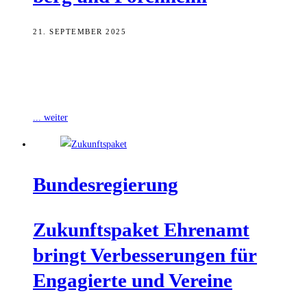
21. SEPTEMBER 2025
Die Investitions- und Ausstattungs-Offensive beim Technischen
Hilfswerk (THW) setzt sich weiter fort. Nachdem schon in der
letzten Wahlperiode wichtige Weichenstellungen zugunsten der
... weiter
Bun­des­re­gie­rung
Zukunfts­pa­ket Ehren­amt
bringt Ver­bes­se­run­gen für
Enga­gier­te und Vereine