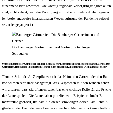
zuneh­mend klar gewor­den, wie wich­tig regio­na­le Ver­sor­gungs­mög­lich­kei­ten
sind, nicht zuletzt, weil die Ver­sor­gung mit Lebens­mit­teln auf über­re­gio­na­
len bezie­hungs­wei­se inter­na­tio­na­len Wegen auf­grund der Pan­de­mie zeit­wei­
se zurück­ge­gan­gen ist.
Die Bam­ber­ger Gärt­ne­rin­nen und Gärt­ner, Foto: Jür­gen
Schraudner
Unter den Bam­ber­ger Gärt­ne­rei­en befin­den sich nicht nur Lebens­mit­tel­her­stel­ler, son­dern auch Zier­pflan­zen-
Gärt­ne­rei­en. Haben die­se in den letz­ten Mona­ten einen ähn­li­chen Kun­den­an­sturm wie Bau­märk­te erlebt?
Tho­mas Schmidt: Ja. Zier­pflan­zen für das Heim, den Gar­ten oder den Bal­
kon wur­den sehr stark nach­ge­fragt. Aus Gesprä­chen mit den Kun­den haben
wir erfah­ren, dass Zier­pflan­zen schein­bar eine wich­ti­ge Rol­le für die Psy­che
der Leu­te spie­len. Die Leu­te haben plötz­lich zum Bei­spiel viel­mehr Blu­
men­sträu­ße geor­dert, um damit in die­sen schwie­ri­gen Zei­ten Fami­li­en­mit­
glie­dern oder Freun­den eine Freu­de zu machen. Man kann ja kei­nen Ret­tich