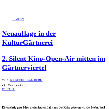
Grund­stein für die Kul­tur­gärt­ne­rei und damit für ein neu­es Stück
Kul­tur gelegt
... weiter
Neu­auf­la­ge in der
KulturGärtnerei
2. Silent Kino-Open-Air mit­ten im
Gärtnerviertel
VON
WEBECHO BAMBERG
21. JULI 2021
KULTUR
Eine rich­tig gute Idee, die im letz­ten Jahr aus der Kri­se gebo­ren wur­de, bleibt. Weil