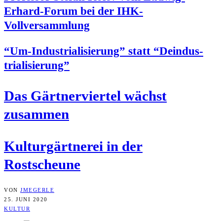
Erhard-Forum bei der IHK-
Vollversammlung
“Um-Indus­tria­li­sie­rung” statt “Deindus­
tria­li­sie­rung”
Das Gärt­ner­vier­tel wächst
zusammen
Kul­tur­gärt­ne­rei in der
Rostscheune
VON
JMEGERLE
25. JUNI 2020
KULTUR