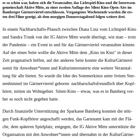
es so schön war, haben sich die Ver­an­stal­ter, das Licht­spiel-Kino und die Inter­es­sen­
ge­mein­schaft Akti­ve Mit­te, zu einer zwei­ten Auf­la­ge des Silent Kino-Open-Airs im
Bam­ber­ger Gärt­ner­vier­tel ent­schlos­sen. Ver­gan­ge­nes Wochen­en­de wur­den die ers­
ten drei Fil­me gezeigt, ab dem mor­gi­gen Don­ners­tag­abend fol­gen wei­te­re drei.
In einem Nach­bar­schafts-Plausch zwi­schen Dia­na Linz vom Licht­spiel-Kino
und San­dra Trunk von der IG Akti­ve Mit­te wur­de über­legt, wie man – trotz
der Pan­de­mie – ein Event in und für das Gärt­ner­vier­tel ver­an­stal­ten könn­te.
Auf der einen Sei­te woll­te die Akti­ve Mit­te dem „Kino im Kiez“ in die­ser
Zeit prag­ma­tisch hel­fen, auf der ande­ren Sei­te konn­te die Kul­tur­Gärt­ne­rei
somit für Anwohner*innen und Kul­tur­in­ter­es­sier­te eine wei­te­re Ver­an­stal­
tung für alle bie­ten. So wur­de die Idee des Som­mer­ki­nos unter frei­em Ster­
nen­him­mel im Gärt­ner­vier­tel gebo­ren: nach­bar­schafts­freund­lich über Kopf­
hö­rer, mit­ten im Wohn­ge­biet. Silent-Kino – etwas, was es in Bam­berg vor­
her so noch nicht gege­ben hatte.
Durch finan­zi­el­le Unter­stüt­zung der Spar­kas­se Bam­berg konn­ten die nöti­
gen Funk-Kopf­hö­rer ange­schafft wer­den, das Gar­ten­amt kam mit der Flä­
che, dem spä­te­ren Spiel­platz, ent­ge­gen, die IG Akti­ve Mit­te unter­stütz­te die
Orga­ni­sa­ti­on mit den Anwohner*innen und über­nahm in der Kul­tur­Gärt­ne­