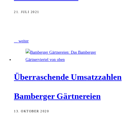
21. JULI 2021
Eine richtig gute Idee, die im letzten Jahr aus der Krise geboren
wurde, bleibt. Weil es so schön war, haben sich die
... weiter
Über­ra­schen­de Umsatzzahlen
Bam­ber­ger Gärtnereien
13. OKTOBER 2020
Vor Kurzem meldete die Interessengemeinschaft Bamberger Gärtner,
dass der Großteil der 19 Bamberger Gärtnereien trotz der