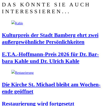
DAS KÖNNTE SIE AUCH
INTERESSIEREN...
Kul­tur­preis der Stadt Bam­berg ehrt zwei
außer­ge­wöhn­li­che Persönlichkeiten
E.T.A.-Hoffmann-Preis 2026 für Dr. Bar­
ba­ra Kah­le und Dr. Ulrich Kahle
Die Kir­che St. Micha­el bleibt am Wochen­
en­de geöffnet
Restau­rie­rung wird fortgesetzt