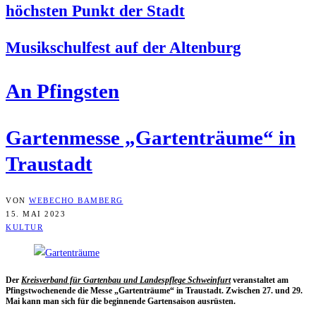
höchs­ten Punkt der Stadt
Musik­schul­fest auf der Altenburg
An Pfings­ten
Gar­ten­mes­se „Gar­ten­träu­me“ in
Traustadt
VON
WEBECHO BAMBERG
15. MAI 2023
KULTUR
Der
Kreis­ver­band für Gar­ten­bau und Lan­des­pfle­ge Schwein­furt
ver­an­stal­tet am
Pfingst­wo­chen­en­de die Mes­se „Gar­ten­träu­me“ in Trau­stadt. Zwi­schen 27. und 29.
Mai kann man sich für die begin­nen­de Gar­ten­sai­son ausrüsten.