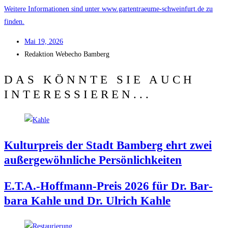
Wei­te­re Infor­ma­tio­nen sind unter www.gartentraeume-schweinfurt.de zu
finden.
Mai 19, 2026
Redak­ti­on
Web­echo Bamberg
DAS KÖNNTE SIE AUCH
INTERESSIEREN...
Kul­tur­preis der Stadt Bam­berg ehrt zwei
außer­ge­wöhn­li­che Persönlichkeiten
E.T.A.-Hoffmann-Preis 2026 für Dr. Bar­
ba­ra Kah­le und Dr. Ulrich Kahle