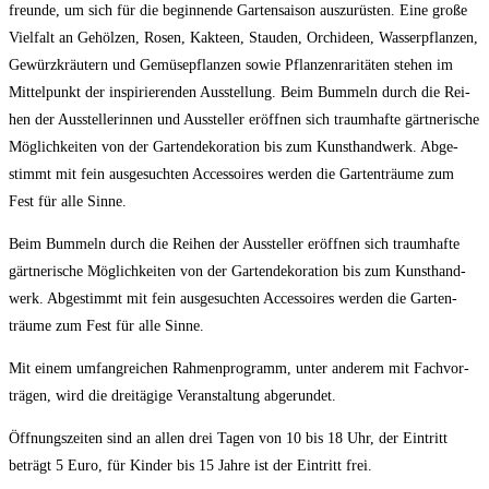
freun­de, um sich für die begin­nen­de Gar­ten­sai­son aus­zu­rüs­ten. Eine gro­ße
Viel­falt an Gehöl­zen, Rosen, Kak­teen, Stau­den, Orchi­deen, Was­ser­pflan­zen,
Gewürz­kräu­tern und Gemü­se­pflan­zen sowie Pflan­zen­ra­ri­tä­ten ste­hen im
Mit­tel­punkt der inspi­rie­ren­den Aus­stel­lung. Beim Bum­meln durch die Rei­
hen der Aus­stel­le­rin­nen und Aus­stel­ler eröff­nen sich traum­haf­te gärt­ne­ri­sche
Mög­lich­kei­ten von der Gar­ten­de­ko­ra­ti­on bis zum Kunst­hand­werk. Abge­
stimmt mit fein aus­ge­such­ten Acces­soires wer­den die Gar­ten­träu­me zum
Fest für alle Sinne.
Beim Bum­meln durch die Rei­hen der Aus­stel­ler eröff­nen sich traum­haf­te
gärt­ne­ri­sche Mög­lich­kei­ten von der Gar­ten­de­ko­ra­ti­on bis zum Kunst­hand­
werk. Abge­stimmt mit fein aus­ge­such­ten Acces­soires wer­den die Gar­ten­
träu­me zum Fest für alle Sinne.
Mit einem umfang­rei­chen Rah­men­pro­gramm, unter ande­rem mit Fach­vor­
trä­gen, wird die drei­tä­gi­ge Ver­an­stal­tung abgerundet.
Öff­nungs­zei­ten sind an allen drei Tagen von 10 bis 18 Uhr, der Ein­tritt
beträgt 5 Euro, für Kin­der bis 15 Jah­re ist der Ein­tritt frei.