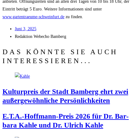
anbie­ten. Öff­nungs­zei­ten sind an allen drei Tagen von 10 bis 18 Uhr, der
Ein­tritt beträgt 5 Euro. Wei­te­re Infor­ma­tio­nen sind unter
www.gartentraeume-schweinfurt.de
zu finden.
Juni 3, 2025
Redak­ti­on
Web­echo Bamberg
DAS KÖNNTE SIE AUCH
INTERESSIEREN...
Kul­tur­preis der Stadt Bam­berg ehrt zwei
außer­ge­wöhn­li­che Persönlichkeiten
E.T.A.-Hoffmann-Preis 2026 für Dr. Bar­
ba­ra Kah­le und Dr. Ulrich Kahle