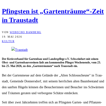
Pfings­ten ist „Gartenträume“-Zeit
in Traustadt
VON
WEBECHO BAMBERG
19. MAI 2026
KULTUR
Der Kreis­ver­band für Gar­ten­bau und Lan­des­pfle­ge e.V. Schwein­furt mit sei­nen
Obst- und Gar­ten­bau­ver­ei­nen lädt am kom­men­den Pfingst-Wochen­en­de, vom 23.
bis 25. Mai 2026, zu den „Gar­ten­träu­men“ nach Trau­stadt ein.
Bei der Gar­ten­mes­se auf dem Gelän­de der „Alten Schloss­scheu­ne“ in Trau­
stadt, Gemein­de Don­ners­dorf, mit sei­nem herr­li­chen alten Baum­be­stand und
den sanf­ten Hügeln kön­nen die Besu­che­rin­nen und Besu­cher ins Schwär­men
und Träu­men gera­ten und ver­bor­ge­ne Schät­ze entdecken.
Seit über zwei Jahr­zehn­ten tref­fen sich an Pfings­ten Gar­ten- und Pflan­zen­