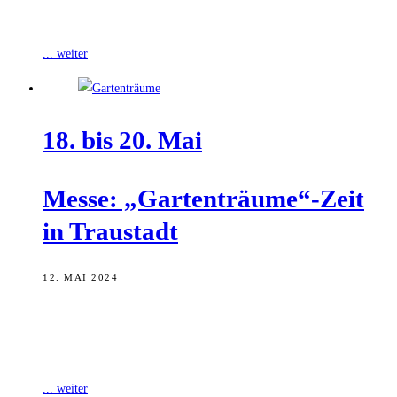
Pfingst-Wochenende, vom 7. bis 9. Juni
... weiter
18. bis 20. Mai
Mes­se: „Gartenträume“-Zeit
in Traustadt
12. MAI 2024
Der Kreisverband für Gartenbau und Landespflege Schweinfurt und
seine Obst- und Gartenbauvereine veranstalten vom 18. bis 20. Mai
die „Gartenträume“ in Traustadt.
... weiter