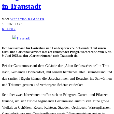
in Traustadt
VON
WEBECHO BAMBERG
3. JUNI 2025
KULTUR
Der Kreis­ver­band für Gar­ten­bau und Lan­des­pfle­ge e.V. Schwein­furt mit sei­nen
Obst- und Gar­ten­bau­ver­ei­nen lädt am kom­men­den Pfingst-Wochen­en­de, vom 7. bis
9. Juni 2025, zu den „Gar­ten­träu­men“ nach Trau­stadt ein.
Bei der Gar­ten­mes­se auf dem Gelän­de der „Alten Schloss­scheu­ne“ in Trau­
stadt, Gemein­de Don­ners­dorf, mit sei­nem herr­li­chen alten Baum­be­stand und
den sanf­ten Hügeln kön­nen die Besu­che­rin­nen und Besu­cher ins Schwär­men
und Träu­men gera­ten und ver­bor­ge­ne Schät­ze entdecken.
Seit über zwei Jahr­zehn­ten tref­fen sich an Pfings­ten Gar­ten- und Pflan­zen­
freun­de, um sich für die begin­nen­de Gar­ten­sai­son aus­zu­rüs­ten. Eine gro­ße
Viel­falt an Gehöl­zen, Rosen, Kak­teen, Stau­den, Orchi­deen, Was­ser­pflan­zen,
Gewürz­kräu­tern und Gemü­se­pflan­zen sowie Pflan­zen­ra­ri­tä­ten ste­hen im