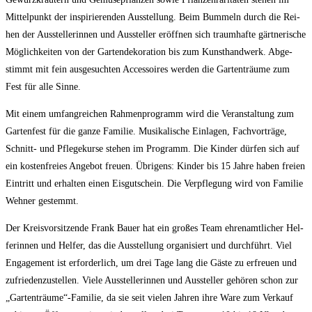
Mit­tel­punkt der inspi­rie­ren­den Aus­stel­lung. Beim Bum­meln durch die Rei­
hen der Aus­stel­le­rin­nen und Aus­stel­ler eröff­nen sich traum­haf­te gärt­ne­ri­sche
Mög­lich­kei­ten von der Gar­ten­de­ko­ra­ti­on bis zum Kunst­hand­werk. Abge­
stimmt mit fein aus­ge­such­ten Acces­soires wer­den die Gar­ten­träu­me zum
Fest für alle Sinne.
Mit einem umfang­rei­chen Rah­men­pro­gramm wird die Ver­an­stal­tung zum
Gar­ten­fest für die gan­ze Fami­lie. Musi­ka­li­sche Ein­la­gen, Fach­vor­trä­ge,
Schnitt- und Pfle­ge­kur­se ste­hen im Pro­gramm. Die Kin­der dür­fen sich auf
ein kos­ten­frei­es Ange­bot freu­en. Übri­gens: Kin­der bis 15 Jah­re haben frei­en
Ein­tritt und erhal­ten einen Eis­gut­schein. Die Ver­pfle­gung wird von Fami­lie
Weh­ner gestemmt.
Der Kreis­vor­sit­zen­de Frank Bau­er hat ein gro­ßes Team ehren­amt­li­cher Hel­
fe­rin­nen und Hel­fer, das die Aus­stel­lung orga­ni­siert und durch­führt. Viel
Enga­ge­ment ist erfor­der­lich, um drei Tage lang die Gäs­te zu erfreu­en und
zufrie­den­zu­stel­len. Vie­le Aus­stel­le­rin­nen und Aus­stel­ler gehö­ren schon zur
„Gartenträume“-Familie, da sie seit vie­len Jah­ren ihre Ware zum Ver­kauf