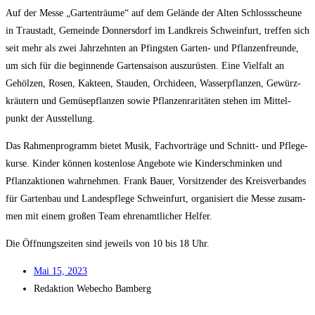
Auf der Mes­se „Gar­ten­träu­me“ auf dem Gelän­de der Alten Schloss­scheu­ne
in Trau­stadt, Gemein­de Don­ners­dorf im Land­kreis Schwein­furt, tref­fen sich
seit mehr als zwei Jahr­zehn­ten an Pfings­ten Gar­ten- und Pflan­zen­freun­de,
um sich für die begin­nen­de Gar­ten­sai­son aus­zu­rüs­ten. Eine Viel­falt an
Gehöl­zen, Rosen, Kak­teen, Stau­den, Orchi­deen, Was­ser­pflan­zen, Gewürz­
kräu­tern und Gemü­se­pflan­zen sowie Pflan­zen­ra­ri­tä­ten ste­hen im Mit­tel­
punkt der Ausstellung.
Das Rah­men­pro­gramm bie­tet Musik, Fach­vor­trä­ge und Schnitt- und Pfle­ge­
kur­se. Kin­der kön­nen kos­ten­lo­se Ange­bo­te wie Kin­der­schmin­ken und
Pflanz­ak­tio­nen wahr­neh­men. Frank Bau­er, Vor­sit­zen­der des Kreis­ver­ban­des
für Gar­ten­bau und Lan­des­pfle­ge Schwein­furt, orga­ni­siert die Mes­se zusam­
men mit einem gro­ßen Team ehren­amt­li­cher Helfer.
Die Öff­nungs­zei­ten sind jeweils von 10 bis 18 Uhr.
Mai 15, 2023
Redak­ti­on
Web­echo Bamberg