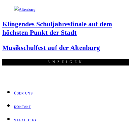
Klin­gen­des Schul­jah­res­fi­na­le auf dem
höchs­ten Punkt der Stadt
Musik­schul­fest auf der Altenburg
ANZEI­GEN
ÜBER UNS
KON­TAKT
STADT­ECHO