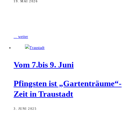
19. MAI 2026
Der Kreisverband für Gartenbau und Landespflege e.V. Schweinfurt
mit seinen Obst- und Gartenbauvereinen lädt am kommenden
Pfingst-Wochenende, vom 23. bis 25. Mai
... weiter
Vom 7.bis 9. Juni
Pfings­ten ist „Gartenträume“-
Zeit in Traustadt
3. JUNI 2025
Der Kreisverband für Gartenbau und Landespflege e.V. Schweinfurt
mit seinen Obst- und Gartenbauvereinen lädt am kommenden