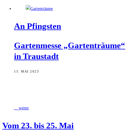
An Pfings­ten
Gar­ten­mes­se „Gar­ten­träu­me“
in Traustadt
15. MAI 2023
Der Kreisverband für Gartenbau und Landespflege Schweinfurt
veranstaltet am Pfingstwochenende die Messe „Gartenträume“ in
Traustadt. Zwischen 27. und 29. Mai kann man
... weiter
Vom 23. bis 25. Mai