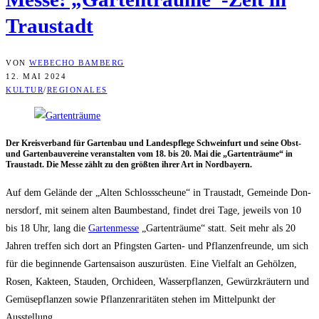
Traustadt
VON
WEBECHO BAMBERG
12. MAI 2024
KULTUR
/
REGIONALES
Der Kreis­ver­band für Gar­ten­bau und Lan­des­pfle­ge Schwein­furt und sei­ne Obst-
und Gar­ten­bau­ver­ei­ne ver­an­stal­ten vom 18. bis 20. Mai die „Gar­ten­träu­me“ in
Trau­stadt. Die Mes­se zählt zu den größ­ten ihrer Art in Nordbayern.
Auf dem Gelän­de der „Alten Schloss­scheu­ne“ in Trau­stadt, Gemein­de Don­
ners­dorf, mit sei­nem alten Baum­be­stand, fin­det drei Tage, jeweils von 10
bis 18 Uhr, lang die
Gar­ten­mes­se
„Gar­ten­träu­me“ statt. Seit mehr als 20
Jah­ren tref­fen sich dort an Pfings­ten Gar­ten- und Pflan­zen­freun­de, um sich
für die begin­nen­de Gar­ten­sai­son aus­zu­rüs­ten. Eine Viel­falt an Gehöl­zen,
Rosen, Kak­teen, Stau­den, Orchi­deen, Was­ser­pflan­zen, Gewürz­kräu­tern und
Gemü­se­pflan­zen sowie Pflan­zen­ra­ri­tä­ten ste­hen im Mit­tel­punkt der
Ausstellung.