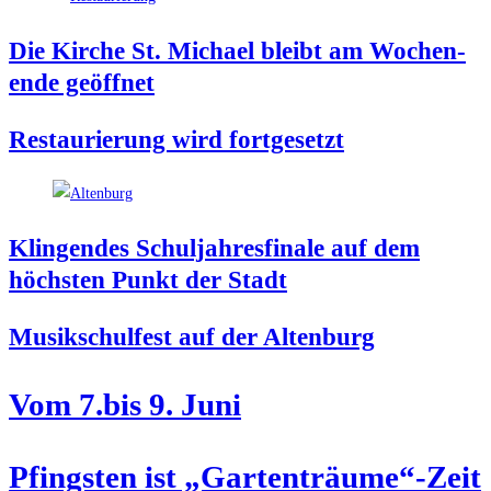
Die Kir­che St. Micha­el bleibt am Wochen­
en­de geöffnet
Restau­rie­rung wird fortgesetzt
Klin­gen­des Schul­jah­res­fi­na­le auf dem
höchs­ten Punkt der Stadt
Musik­schul­fest auf der Altenburg
Vom 7.bis 9. Juni
Pfings­ten ist „Gartenträume“-Zeit