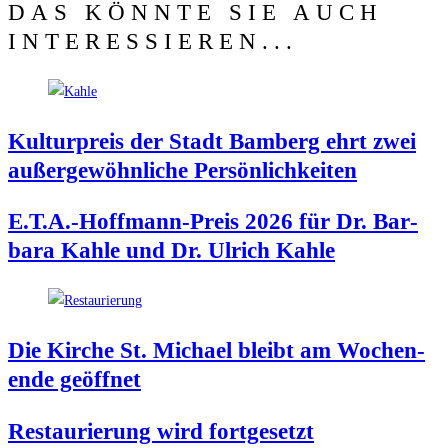
DAS KÖNNTE SIE AUCH
INTERESSIEREN...
Kul­tur­preis der Stadt Bam­berg ehrt zwei
außer­ge­wöhn­li­che Persönlichkeiten
E.T.A.-Hoffmann-Preis 2026 für Dr. Bar­
ba­ra Kah­le und Dr. Ulrich Kahle
Die Kir­che St. Micha­el bleibt am Wochen­
en­de geöffnet
Restau­rie­rung wird fortgesetzt