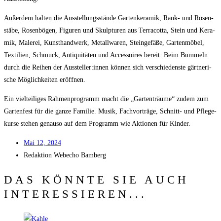
Außer­dem hal­ten die Aus­stel­lungs­stän­de Gar­ten­ke­ra­mik, Rank- und Rosen­
stä­be, Rosen­bö­gen, Figu­ren und Skulp­tu­ren aus Ter­ra­cot­ta, Stein und Kera­
mik, Male­rei, Kunst­hand­werk, Metall­wa­ren, Stein­ge­fä­ße, Gar­ten­mö­bel,
Tex­ti­li­en, Schmuck, Anti­qui­tä­ten und Acces­soires bereit. Beim Bum­meln
durch die Rei­hen der Aussteller:innen kön­nen sich ver­schie­dens­te gärt­ne­ri­
sche Mög­lich­kei­ten eröffnen.
Ein viel­tei­li­ges Rah­men­pro­gramm macht die „Gar­ten­träu­me“ zudem zum
Gar­ten­fest für die gan­ze Fami­lie. Musik, Fach­vor­trä­ge, Schnitt- und Pfle­ge­
kur­se ste­hen genau­so auf dem Pro­gramm wie Aktio­nen für Kinder.
Mai 12, 2024
Redak­ti­on
Web­echo Bamberg
DAS KÖNNTE SIE AUCH
INTERESSIEREN...