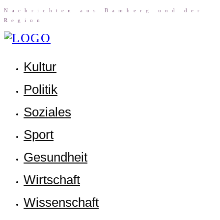
Nach­rich­ten aus Bam­berg und der
Region
Kul­tur
Poli­tik
Sozia­les
Sport
Gesund­heit
Wirt­schaft
Wis­sen­schaft