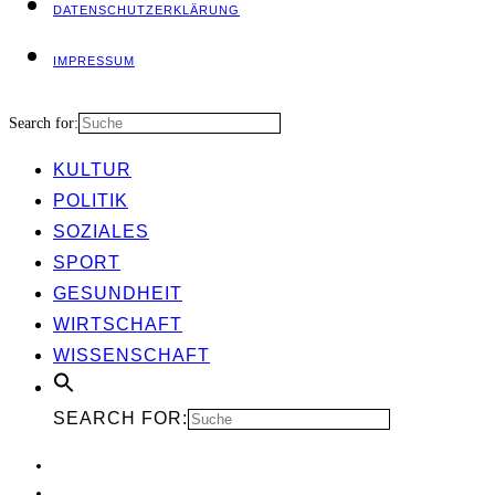
DATEN­SCHUTZ­ER­KLÄ­RUNG
IMPRES­SUM
Search for:
KUL­TUR
POLI­TIK
SOZIA­LES
SPORT
GESUND­HEIT
WIRT­SCHAFT
WIS­SEN­SCHAFT
SEARCH FOR: