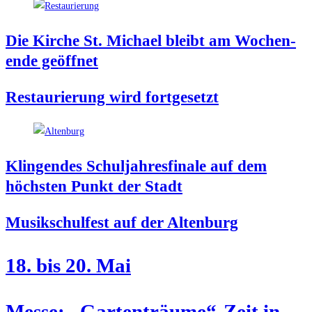
Die Kir­che St. Micha­el bleibt am Wochen­
en­de geöffnet
Restau­rie­rung wird fortgesetzt
Klin­gen­des Schul­jah­res­fi­na­le auf dem
höchs­ten Punkt der Stadt
Musik­schul­fest auf der Altenburg
18. bis 20. Mai
Mes­se: „Gartenträume“-Zeit in