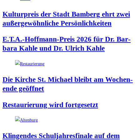
Kul­tur­preis der Stadt Bam­berg ehrt zwei
außer­ge­wöhn­li­che Persönlichkeiten
E.T.A.-Hoffmann-Preis 2026 für Dr. Bar­
ba­ra Kah­le und Dr. Ulrich Kahle
Die Kir­che St. Micha­el bleibt am Wochen­
en­de geöffnet
Restau­rie­rung wird fortgesetzt
Klin­gen­des Schul­jah­res­fi­na­le auf dem