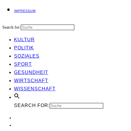
IMPRES­SUM
Search for:
KUL­TUR
POLI­TIK
SOZIA­LES
SPORT
GESUND­HEIT
WIRT­SCHAFT
WIS­SEN­SCHAFT
SEARCH FOR: