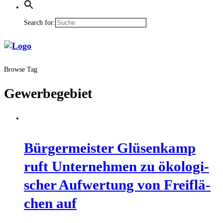
Search for:
Browse Tag
Gewerbegebiet
Bür­ger­meis­ter Glüsen­kamp
ruft Unter­neh­men zu öko­lo­gi­
scher Auf­wer­tung von Frei­flä­
chen auf