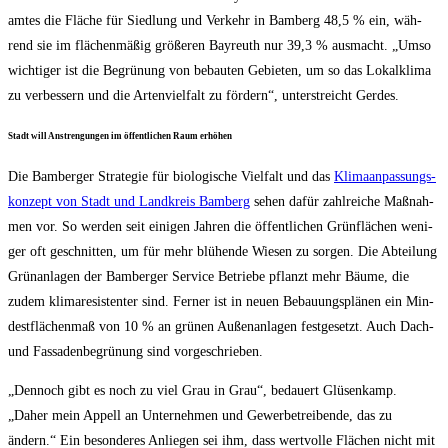
am­tes die Flä­che für Sied­lung und Ver­kehr in Bam­berg 48,5 % ein, wäh­
rend sie im flä­chen­mä­ßig grö­ße­ren Bay­reuth nur 39,3 % aus­macht. „Umso
wich­ti­ger ist die Begrü­nung von bebau­ten Gebie­ten, um so das Lokal­kli­ma
zu ver­bes­sern und die Arten­viel­falt zu för­dern“, unter­streicht Gerdes.
Stadt will Anstren­gun­gen im öffent­li­chen Raum erhöhen
Die Bam­ber­ger Stra­te­gie für bio­lo­gi­sche Viel­falt und das
Kli­ma­an­pas­sungs­
kon­zept von Stadt und Land­kreis Bam­berg
sehen dafür zahl­rei­che Maß­nah­
men vor. So wer­den seit eini­gen Jah­ren die öffent­li­chen Grün­flä­chen weni­
ger oft geschnit­ten, um für mehr blü­hen­de Wie­sen zu sor­gen. Die Abtei­lung
Grün­an­la­gen der Bam­ber­ger Ser­vice Betrie­be pflanzt mehr Bäu­me, die
zudem kli­ma­re­sis­ten­ter sind. Fer­ner ist in neu­en Bebau­ungs­plä­nen ein Min­
dest­flä­chen­maß von 10 % an grü­nen Außen­an­la­gen fest­ge­setzt. Auch Dach-
und Fas­sa­den­be­grü­nung sind vorgeschrieben.
„Den­noch gibt es noch zu viel Grau in Grau“, bedau­ert Glüsen­kamp.
„Daher mein Appell an Unter­neh­men und Gewer­be­trei­ben­de, das zu
ändern.“ Ein beson­de­res Anlie­gen sei ihm, dass wert­vol­le Flä­chen nicht mit