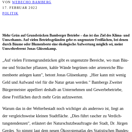
VON
WEBECHO BAMBERG
17. FEBRUAR 2022
POLITIK
Mehr Grün auf Grund­stü­cken Bam­ber­ger Betrie­be – das ist das Ziel des Kli­ma- und
Umwelt­amts. Auf vie­len Betriebs­ge­län­den gebe es unge­nutz­te Frei­flä­chen, bei denen
durch Bäu­me oder Blu­men­bee­te eine öko­lo­gi­sche Auf­wer­tung mög­lich sei, meint
Umwelt­re­fe­rent Jonas Glüsenkamp.
„Auf vie­len Fir­men­grund­stü­cken gibt es unge­nutz­te Berei­che, wo man Bäu­
me und Sträu­cher pflan­zen, kah­le Wän­de begrü­nen oder arten­rei­che Blu­
men­bee­te anle­gen kann“, betont Jonas Glüsen­kamp. „Hier kann mit wenig
Geld und Auf­wand viel für die Natur getan wer­den.“ Bam­bergs Zwei­ter
Bür­ger­meis­ter appel­liert des­halb an Unter­neh­men und Gewer­be­be­trie­be,
die­se Frei­flä­chen durch mehr Grün aufzuwerten.
War­um das in der Welt­erbe­stadt noch wich­ti­ger als anders­wo ist, liegt an
der ver­gleichs­wei­se klei­nen Stadt­flä­che. „Dies führt rascher zu Ver­dich­
tungs­ten­den­zen“, erläu­tert der Natur­schutz­be­auf­trag­te der Stadt, Dr. Jür­gen
Ger­des. So nimmt laut dem neu­en Öko­sys­te­mat­las des Sta­tis­ti­schen Bun­des­