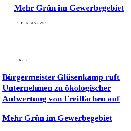
Mehr Grün im Gewerbegebiet
17. FEBRUAR 2022
Mehr Grün auf Grundstücken Bamberger Betriebe - das ist das Ziel
des Klima- und Umweltamts. Auf vielen Betriebsgeländen gebe es
ungenutzte Freiflächen,
... weiter
Bür­ger­meis­ter Glüsen­kamp ruft
Unter­neh­men zu öko­lo­gi­scher
Auf­wer­tung von Frei­flä­chen auf
Mehr Grün im Gewerbegebiet