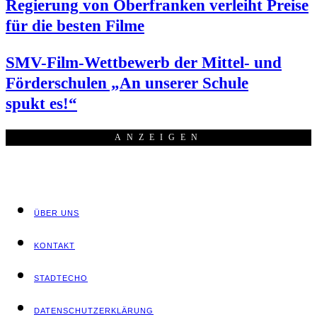
Regie­rung von Ober­fran­ken ver­leiht Prei­se
für die bes­ten Filme
SMV-Film-Wett­be­werb der Mit­tel- und
För­der­schu­len „An unse­rer Schu­le
spukt es!“
ANZEI­GEN
ÜBER UNS
KON­TAKT
STADT­ECHO
DATEN­SCHUTZ­ER­KLÄ­RUNG