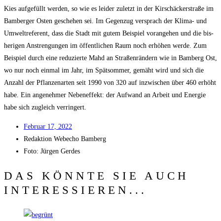
Kies auf­ge­füllt wer­den, so wie es lei­der zuletzt in der Kir­schäcker­stra­ße im
Bam­ber­ger Osten gesche­hen sei. Im Gegen­zug ver­sprach der Kli­ma- und
Umwelt­re­fe­rent, dass die Stadt mit gutem Bei­spiel vor­an­ge­hen und die bis­
he­ri­gen Anstren­gun­gen im öffent­li­chen Raum noch erhö­hen wer­de. Zum
Bei­spiel durch eine redu­zier­te Mahd an Stra­ßen­rän­dern wie in Bam­berg Ost,
wo nur noch ein­mal im Jahr, im Spät­som­mer, gemäht wird und sich die
Anzahl der Pflan­zen­ar­ten seit 1990 von 320 auf inzwi­schen über 460 erhöht
habe. Ein ange­neh­mer Neben­ef­fekt: der Auf­wand an Arbeit und Ener­gie
habe sich zugleich verringert.
Febru­ar 17, 2022
Redak­ti­on
Web­echo Bamberg
Foto: Jür­gen Gerdes
DAS KÖNNTE SIE AUCH
INTERESSIEREN...