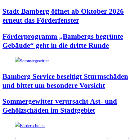
Stadt Bam­berg öff­net ab Okto­ber 2026
erneut das Förderfenster
För­der­pro­gramm „Bam­bergs begrün­te
Gebäu­de“ geht in die drit­te Runde
Bam­berg Ser­vice besei­tigt Sturm­schä­den
und bit­tet um beson­de­re Vorsicht
Som­mer­ge­wit­ter ver­ur­sacht Ast- und
Gehölz­schä­den im Stadtgebiet