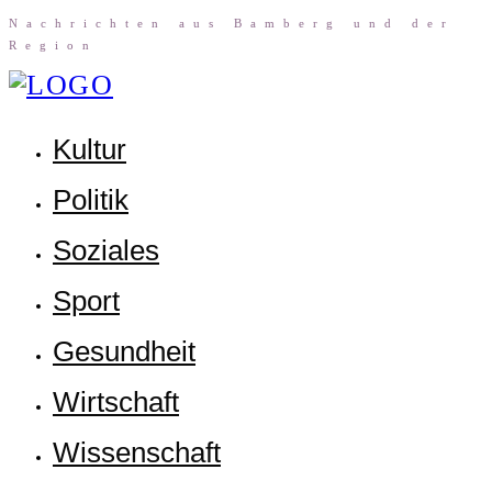
Nach­rich­ten aus Bam­berg und der
Region
Kul­tur
Poli­tik
Sozia­les
Sport
Gesund­heit
Wirt­schaft
Wis­sen­schaft