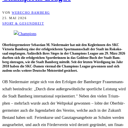
VON
WEBECHO BAMBERG
25. MAI 2026
SPORT & GESUNDHEIT
Ober­bür­ger­meis­ter Sebas­ti­an M. Nie­der­mai­er hat mit den Keg­le­rin­nen des SKC
Vic­to­ria Bam­berg eine der erfolg­reichs­ten Sport­mann­schaft der Stadt im Roko­ko­
saal emp­fan­gen. Anläss­lich ihres Sie­ges in der Cham­pi­ons League am 29. März 2026
durf­ten sich die erfolg­rei­chen Sport­le­rin­nen in das Gol­de­ne Buch der Stadt Bam­
berg ein­tra­gen, wie die Stadt Bam­berg mit­teilt. Seit der letz­ten Wür­di­gung im Jahr
2018 haben die SKC-Damen vier­mal die Cham­pi­ons League gewon­nen und sich
zudem sechs wei­te­re Deut­sche Meis­ter­ti­tel gesichert.
OB Nie­der­mai­er zeig­te sich von den Erfol­gen der Bam­ber­ger Frau­en­mann­
schaft beein­druckt: „Durch die­se außer­ge­wöhn­li­che sport­li­che Leis­tung wird
die Stadt Bam­berg inter­na­tio­nal reprä­sen­tiert.“ Neben den vie­len Tri­um­
phen – mehr­fach wur­de auch der Welt­po­kal gewon­nen – lob­te der Ober­bür­
ger­meis­ter auch die Jugend­ar­beit des Ver­eins, wel­che auch in der Zukunft
Bestand haben soll. Feri­en­kur­se und Ganz­ta­ges­an­ge­bo­te an Schu­len wer­den
aus­ge­ar­bei­tet, und auch ein För­der­ver­ein wird der­zeit gegrün­det, um finan­