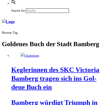
Search for:
Browse Tag
Goldenes Buch der Stadt Bamberg
Keg­le­rin­nen des SKC Vic­to­ria
Bam­berg tra­gen sich ins Gol­
de­ne Buch ein
Bam­berg wür­digt Tri­umph in