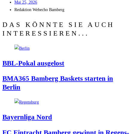
Mai 25, 2026
Redak­ti­on
Web­echo Bamberg
DAS KÖNNTE SIE AUCH
INTERESSIEREN...
BBL-Pokal aus­ge­lost
BMA365 Bam­berg Bas­kets star­ten in
Berlin
Bay­ern­li­ga Nord
FC Ein­tracht Bam­berg gewinnt in Regens­