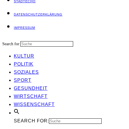
STADT­ECHO
DATEN­SCHUTZ­ER­KLÄ­RUNG
IMPRES­SUM
Search for:
KUL­TUR
POLI­TIK
SOZIA­LES
SPORT
GESUND­HEIT
WIRT­SCHAFT
WIS­SEN­SCHAFT
SEARCH FOR: