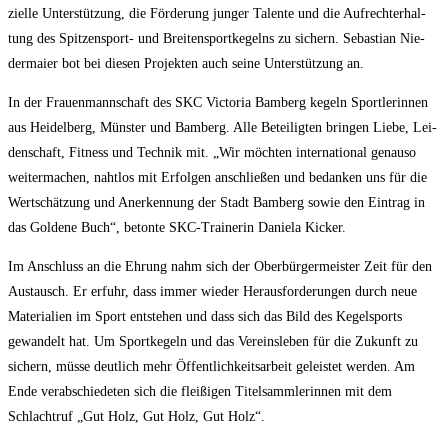
zi­el­le Unter­stüt­zung, die För­de­rung jun­ger Talen­te und die Auf­recht­erhal­
tung des Spit­zen­sport- und Brei­ten­sport­ke­gelns zu sichern. Sebas­ti­an Nie­
der­mai­er bot bei die­sen Pro­jek­ten auch sei­ne Unter­stüt­zung an.
In der Frau­en­mann­schaft des SKC Vic­to­ria Bam­berg kegeln Sport­le­rin­nen
aus Hei­del­berg, Müns­ter und Bam­berg. Alle Betei­lig­ten brin­gen Lie­be, Lei­
den­schaft, Fit­ness und Tech­nik mit. „Wir möch­ten inter­na­tio­nal genau­so
wei­ter­ma­chen, naht­los mit Erfol­gen anschlie­ßen und bedan­ken uns für die
Wert­schät­zung und Aner­ken­nung der Stadt Bam­berg sowie den Ein­trag in
das Gol­de­ne Buch“, beton­te SKC-Trai­ne­rin Danie­la Kicker.
Im Anschluss an die Ehrung nahm sich der Ober­bür­ger­meis­ter Zeit für den
Aus­tausch. Er erfuhr, dass immer wie­der Her­aus­for­de­run­gen durch neue
Mate­ria­li­en im Sport ent­ste­hen und dass sich das Bild des Kegel­sports
gewan­delt hat. Um Sport­ke­geln und das Ver­eins­le­ben für die Zukunft zu
sichern, müs­se deut­lich mehr Öffent­lich­keits­ar­beit geleis­tet wer­den. Am
Ende ver­ab­schie­de­ten sich die flei­ßi­gen Titel­samm­le­rin­nen mit dem
Schlacht­ruf „Gut Holz, Gut Holz, Gut Holz“.