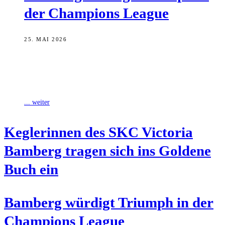
der Cham­pi­ons League
25. MAI 2026
Oberbürgermeister Sebastian M. Niedermaier hat mit den
Keglerinnen des SKC Victoria Bamberg eine der erfolgreichsten
Sportmannschaft der Stadt im Rokokosaal empfangen. Anlässlich
... weiter
Keg­le­rin­nen des SKC Vic­to­ria
Bam­berg tra­gen sich ins Gol­de­ne
Buch ein
Bam­berg wür­digt Tri­umph in der
Cham­pi­ons League