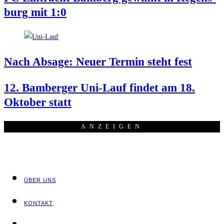
burg mit 1:0
Nach Absa­ge: Neu­er Ter­min steht fest
12. Bam­ber­ger Uni-Lauf fin­det am 18.
Okto­ber statt
ANZEI­GEN
ÜBER UNS
KON­TAKT