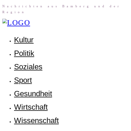
Nach­rich­ten aus Bam­berg und der
Region
Kul­tur
Poli­tik
Sozia­les
Sport
Gesund­heit
Wirt­schaft
Wis­sen­schaft