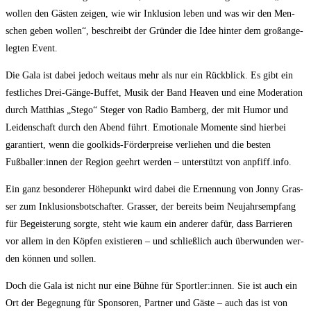
wol­len den Gäs­ten zei­gen, wie wir Inklu­si­on leben und was wir den Men­
schen geben wol­len“, beschreibt der Grün­der die Idee hin­ter dem groß­an­ge­
leg­ten Event.
Die Gala ist dabei jedoch weit­aus mehr als nur ein Rück­blick. Es gibt ein
fest­li­ches Drei-Gän­ge-Buf­fet, Musik der Band Hea­ven und eine Mode­ra­ti­on
durch Mat­thi­as „Ste­go“ Ste­ger von Radio Bam­berg, der mit Humor und
Lei­den­schaft durch den Abend führt. Emo­tio­na­le Momen­te sind hier­bei
garan­tiert, wenn die gool­kids-För­der­prei­se ver­lie­hen und die bes­ten
Fußballer:innen der Regi­on geehrt wer­den – unter­stützt von anpfiff.info.
Ein ganz beson­de­rer Höhe­punkt wird dabei die Ernen­nung von Jon­ny Gras­
ser zum Inklu­si­ons­bot­schaf­ter. Gras­ser, der bereits beim Neu­jahrs­emp­fang
für Begeis­te­rung sorg­te, steht wie kaum ein ande­rer dafür, dass Bar­rie­ren
vor allem in den Köp­fen exis­tie­ren – und schließ­lich auch über­wun­den wer­
den kön­nen und sollen.
Doch die Gala ist nicht nur eine Büh­ne für Sportler:innen. Sie ist auch ein
Ort der Begeg­nung für Spon­so­ren, Part­ner und Gäs­te – auch das ist von