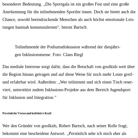
beson­de­rer Bedeu­tung. „Die Sport­ga­la ist ein gro­ßes Fest und eine gro­ße
Aner­ken­nung für die teil­neh­men­den Sportler:innen. Doch sie bie­tet auch die
Chan­ce, sowohl beein­dru­cken­de Men­schen als auch höchst emo­tio­na­le Leis­
tun­gen haut­nah ken­nen­zu­ler­nen“, betont Bartsch.
Teil­neh­men­de der Podi­ums­dis­kus­si­on wäh­rend der dies­jäh­ri­
gen Inklu­si­ons­mes­se. Foto: Claus Riegl
Das media­le Inter­es­se sorgt dafür, dass die Bot­schaft von gool­kids weit über
die Regi­on hin­aus getra­gen und auf die­se Wei­se für noch mehr Leu­te greif-
und erfahr­bar wird. Außer­dem: „Wer teil­nimmt und sich einen Tisch reser­
viert, unter­stützt zudem Inklu­si­ons-Pro­jek­te aus dem Bereich Jugend­sport
für Inklu­si­on und Integration.“
Per­sön­li­che Visi­on und kol­lek­ti­ve Kraft
Wer den Grün­der von gool­kids, Robert Bartsch, nach sei­ner Rol­le fragt,
bekommt eine beschei­de­ne Ant­wort. „Per­sön­lich sehe ich mich eher als