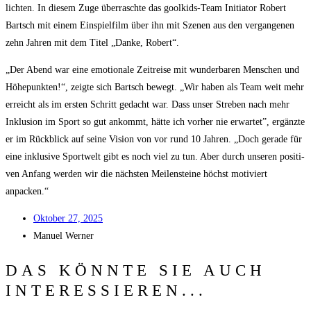
lich­ten. In die­sem Zuge über­rasch­te das gool­kids-Team Initia­tor Robert
Bartsch mit einem Ein­spiel­film über ihn mit Sze­nen aus den ver­gan­ge­nen
zehn Jah­ren mit dem Titel „Dan­ke, Robert“.
„Der Abend war eine emo­tio­na­le Zeit­rei­se mit wun­der­ba­ren Men­schen und
Höhe­punk­ten!“, zeig­te sich Bartsch bewegt. „Wir haben als Team weit mehr
erreicht als im ers­ten Schritt gedacht war. Dass unser Stre­ben nach mehr
Inklu­si­on im Sport so gut ankommt, hät­te ich vor­her nie erwar­tet”, ergänz­te
er im Rück­blick auf sei­ne Visi­on von vor rund 10 Jah­ren. „Doch gera­de für
eine inklu­si­ve Sport­welt gibt es noch viel zu tun. Aber durch unse­ren posi­ti­
ven Anfang wer­den wir die nächs­ten Mei­len­stei­ne höchst moti­viert
anpacken.“
Okto­ber 27, 2025
Manu­el Werner
DAS KÖNNTE SIE AUCH
INTERESSIEREN...