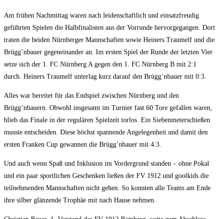
Am frü­hen Nach­mit­tag waren nach lei­den­schaft­lich und ein­satz­freu­dig
geführ­ten Spie­len die Halb­fi­na­lis­ten aus der Vor­run­de her­vor­ge­gan­gen. Dort
tra­ten die bei­den Nürn­ber­ger Mann­schaf­ten sowie Hein­ers Traum­elf und die
Brügg’nbauer gegen­ein­an­der an. Im ers­ten Spiel der Run­de der letz­ten Vier
set­ze sich der 1. FC Nürn­berg A gegen den 1. FC Nürn­berg B mit 2:1
durch. Hein­ers Traum­elf unter­lag kurz dar­auf den Brügg’nbauer mit 0:3.
Alles war berei­tet für das End­spiel zwi­schen Nürn­berg und den
Brügg’nbauern. Obwohl ins­ge­samt im Tur­nier fast 60 Tore gefal­len waren,
blieb das Fina­le in der regu­lä­ren Spiel­zeit tor­los. Ein Sie­ben­me­ter­schie­ßen
muss­te ent­schei­den. Die­se höchst span­nen­de Ange­le­gen­heit und damit den
ers­ten Fran­ken Cup gewan­nen die Brügg’nbauer mit 4:3.
Und auch wenn Spaß und Inklu­si­on im Vor­der­grund stan­den – ohne Pokal
und ein paar sport­li­chen Geschen­ken lie­ßen der FV 1912 und gool­kids die
teil­neh­men­den Mann­schaf­ten nicht gehen. So konn­ten alle Teams am Ende
ihre sil­ber glän­zen­de Tro­phäe mit nach Hau­se nehmen.