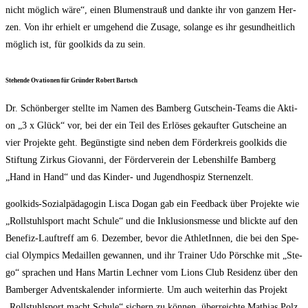
nicht mög­lich wäre“, einen Blu­men­strauß und dank­te ihr von gan­zem Her­
zen. Von ihr erhielt er umge­hend die Zusa­ge, solan­ge es ihr gesund­heit­lich
mög­lich ist, für gool­kids da zu sein.
Ste­hen­de Ova­tio­nen für Grün­der Robert Bartsch
Dr. Schön­ber­ger stell­te im Namen des Bam­berg Gut­schein-Teams die Akti­
on „3 x Glück“ vor, bei der ein Teil des Erlö­ses gekauf­ter Gut­schei­ne an
vier Pro­jek­te geht. Begüns­tig­te sind neben dem För­der­kreis gool­kids die
Stif­tung Zir­kus Gio­van­ni, der För­der­ver­ein der Lebens­hil­fe Bam­berg
„Hand in Hand“ und das Kin­der- und Jugend­hos­piz Sternenzelt.
gool­kids-Sozi­al­päd­ago­gin Lis­ca Dogan gab ein Feed­back über Pro­jek­te wie
„Roll­stuhl­sport macht Schu­le“ und die Inklu­si­ons­mes­se und blick­te auf den
Bene­fiz-Lauf­treff am 6. Dezem­ber, bevor die Ath­le­tIn­nen, die bei den Spe­
cial Olym­pics Medail­len gewan­nen, und ihr Trai­ner Udo Pörsch­ke mit „Ste­
go“ spra­chen und Hans Mar­tin Lech­ner vom Lions Club Resi­denz über den
Bam­ber­ger Advents­ka­len­der infor­mier­te. Um auch wei­ter­hin das Pro­jekt
„Roll­stuhl­sport macht Schu­le“ sichern zu kön­nen, über­reich­te Mathi­as Polz,