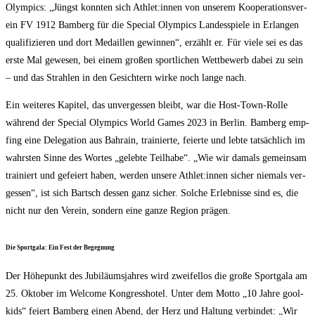
Olym­pics: „Jüngst konn­ten sich Athlet:innen von unse­rem Koope­ra­ti­ons­ver­
ein FV 1912 Bam­berg für die Spe­cial Olym­pics Lan­des­spie­le in Erlan­gen
qua­li­fi­zie­ren und dort Medail­len gewin­nen“, erzählt er. Für vie­le sei es das
ers­te Mal gewe­sen, bei einem gro­ßen sport­li­chen Wett­be­werb dabei zu sein
– und das Strah­len in den Gesich­tern wir­ke noch lan­ge nach.
Ein wei­te­res Kapi­tel, das unver­ges­sen bleibt, war die Host-Town-Rol­le
wäh­rend der Spe­cial Olym­pics World Games 2023 in Ber­lin. Bam­berg emp­
fing eine Dele­ga­ti­on aus Bah­rain, trai­nier­te, fei­er­te und leb­te tat­säch­lich im
wahrs­ten Sin­ne des Wor­tes „geleb­te Teil­ha­be“. „Wie wir damals gemein­sam
trai­niert und gefei­ert haben, wer­den unse­re Athlet:innen sicher nie­mals ver­
ges­sen“, ist sich Bartsch des­sen ganz sicher. Sol­che Erleb­nis­se sind es, die
nicht nur den Ver­ein, son­dern eine gan­ze Regi­on prägen.
Die Sport­ga­la: Ein Fest der Begegnung
Der Höhe­punkt des Jubi­lä­ums­jah­res wird zwei­fel­los die gro­ße Sport­ga­la am
25. Okto­ber im Wel­co­me Kon­gress­ho­tel. Unter dem Mot­to „10 Jah­re gool­
kids“ fei­ert Bam­berg einen Abend, der Herz und Hal­tung ver­bin­det: „Wir