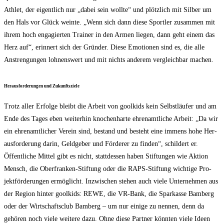
Ath­let, der eigent­lich nur „dabei sein woll­te“ und plötz­lich mit Sil­ber um
den Hals vor Glück wein­te. „Wenn sich dann die­se Sport­ler zusam­men mit
ihrem hoch enga­gier­ten Trai­ner in den Armen lie­gen, dann geht einem das
Herz auf“, erin­nert sich der Grün­der. Die­se Emo­tio­nen sind es, die alle
Anstren­gun­gen loh­nens­wert und mit nichts ande­rem ver­gleich­bar machen.
Her­aus­for­de­run­gen und Zukunftsziele
Trotz aller Erfol­ge bleibt die Arbeit von gool­kids kein Selbst­läu­fer und am
Ende des Tages eben wei­ter­hin kno­chen­har­te ehren­amt­li­che Arbeit: „Da wir
ein ehren­amt­li­cher Ver­ein sind, bestand und besteht eine immens hohe Her­
aus­for­de­rung dar­in, Geld­ge­ber und För­de­rer zu fin­den“, schil­dert er.
Öffent­li­che Mit­tel gibt es nicht, statt­des­sen haben Stif­tun­gen wie Akti­on
Mensch, die Ober­fran­ken-Stif­tung oder die RAPS-Stif­tung wich­ti­ge Pro­
jekt­för­de­run­gen ermög­licht. Inzwi­schen ste­hen auch vie­le Unter­neh­men aus
der Regi­on hin­ter gool­kids: REWE, die VR-Bank, die Spar­kas­se Bam­berg
oder der Wirt­schafts­club Bam­berg – um nur eini­ge zu nen­nen, denn da
gehö­ren noch vie­le wei­te­re dazu. Ohne die­se Part­ner könn­ten vie­le Ideen