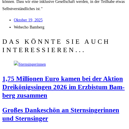
kön­nen. Dass wir eine inklu­si­ve Gesell­schaft wer­den, in der Teil­ha­be etwas
Selbst­ver­ständ­li­ches ist.“
Okto­ber 19, 2025
Web­echo Bamberg
DAS KÖNNTE SIE AUCH
INTERESSIEREN...
1,75 Mil­lio­nen Euro kamen bei der Akti­on
Drei­kö­nigs­sin­gen 2026 im Erz­bis­tum Bam­
berg zusammen
Gro­ßes Dan­ke­schön an Stern­sin­ge­rin­nen
und Sternsinger