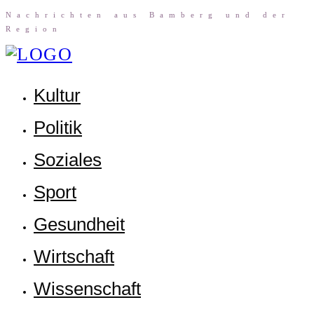
Nach­rich­ten aus Bam­berg und der
Region
Kul­tur
Poli­tik
Sozia­les
Sport
Gesund­heit
Wirt­schaft
Wis­sen­schaft