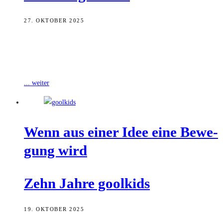
27. OKTOBER 2025
Zum siebten Mal fand am vergangenen Samstag (25. Oktober) die
goolkids-Sportgala statt. Die Klammer des Abends bildete Initiator
Robert Bartsch. Zu Beginn
... weiter
Wenn aus einer Idee eine Bewe­
gung wird
Zehn Jah­re goolkids
19. OKTOBER 2025