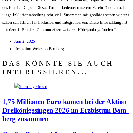
Chris­ti­an Bau­er, 1. Vor­stand des FV 1912 Bam­berg, sag­te zum Abschluss
des Fran­ken Cups: „Die­ses Tur­nier bedeu­tet unse­rem Ver­ein für die noch
jun­ge Inklu­si­ons­ab­tei­lung sehr viel. Zusam­men mit gool­kids set­zen wir uns
schon seit Jah­ren für Inklu­si­on und Inte­gra­ti­on ein. Die­se Ent­wick­lung hat
mit dem 1. Fran­ken Cup nun einen wei­te­ren Höhe­punkt gefunden.“
Juni 2, 2025
Redak­ti­on
Web­echo Bamberg
DAS KÖNNTE SIE AUCH
INTERESSIEREN...
1,75 Mil­lio­nen Euro kamen bei der Akti­on
Drei­kö­nigs­sin­gen 2026 im Erz­bis­tum Bam­
berg zusammen