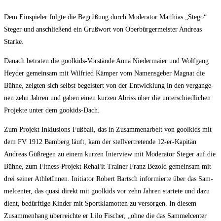
Dem Ein­spie­ler folg­te die Begrü­ßung durch Mode­ra­tor Mat­thi­as „Ste­go“
Ste­ger und anschlie­ßend ein Gruß­wort von Ober­bür­ger­meis­ter Andre­as
Starke.
Danach betra­ten die gool­kids-Vor­stän­de Anna Nie­der­mai­er und Wolf­gang
Heyder gemein­sam mit Wil­fried Käm­per vom Namens­ge­ber Magnat die
Büh­ne, zeig­ten sich selbst begeis­tert von der Ent­wick­lung in den ver­gan­ge­
nen zehn Jah­ren und gaben einen kur­zen Abriss über die unter­schied­li­chen
Pro­jek­te unter dem gookids-Dach.
Zum Pro­jekt Inklu­si­ons-Fuß­ball, das in Zusam­men­ar­beit von gool­kids mit
dem FV 1912 Bam­berg läuft, kam der stell­ver­tre­ten­de 12-er-Kapi­tän
Andre­as Güß­re­gen zu einem kur­zen Inter­view mit Mode­ra­tor Ste­ger auf die
Büh­ne, zum Fit­ness-Pro­jekt Reha­Fit Trai­ner Franz Bezold gemein­sam mit
drei sei­ner Ath­le­tIn­nen. Initia­tor Robert Bartsch infor­mier­te über das Sam­
mel­cen­ter, das qua­si direkt mit gool­kids vor zehn Jah­ren star­te­te und dazu
dient, bedürf­ti­ge Kin­der mit Sport­kla­mot­ten zu ver­sor­gen. In die­sem
Zusam­men­hang über­reich­te er Lilo Fischer, „ohne die das Sam­mel­cen­ter