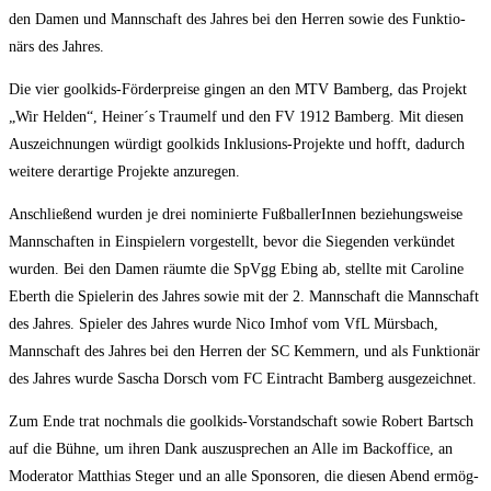
den Damen und Mann­schaft des Jah­res bei den Her­ren sowie des Funk­tio­
närs des Jahres.
Die vier gool­kids-För­der­prei­se gin­gen an den MTV Bam­berg, das Pro­jekt
„Wir Hel­den“, Heiner´s Traum­elf und den FV 1912 Bam­berg. Mit die­sen
Aus­zeich­nun­gen wür­digt gool­kids Inklu­si­ons-Pro­jek­te und hofft, dadurch
wei­te­re der­ar­ti­ge Pro­jek­te anzuregen.
Anschlie­ßend wur­den je drei nomi­nier­te Fuß­bal­le­rIn­nen bezie­hungs­wei­se
Mann­schaf­ten in Ein­spie­lern vor­ge­stellt, bevor die Sie­gen­den ver­kün­det
wur­den. Bei den Damen räum­te die SpVgg Ebing ab, stell­te mit Caro­li­ne
Eberth die Spie­le­rin des Jah­res sowie mit der 2. Mann­schaft die Mann­schaft
des Jah­res. Spie­ler des Jah­res wur­de Nico Imhof vom VfL Mürs­bach,
Mann­schaft des Jah­res bei den Her­ren der SC Kem­mern, und als Funk­tio­när
des Jah­res wur­de Sascha Dorsch vom FC Ein­tracht Bam­berg ausgezeichnet.
Zum Ende trat noch­mals die gool­kids-Vor­stand­schaft sowie Robert Bartsch
auf die Büh­ne, um ihren Dank aus­zu­spre­chen an Alle im Back­of­fice, an
Mode­ra­tor Mat­thi­as Ste­ger und an alle Spon­so­ren, die die­sen Abend ermög­