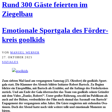
Rund 300 Gäs­te fei­er­ten im
Ziegelbau
Emo­tio­na­le Sport­ga­la des För­der­
kreis goolkids
VON
MANUEL WERNER
27. OKTOBER 2025
SOZIALES
Zum sieb­ten Mal fand am ver­gan­ge­nen Sams­tag (25. Okto­ber) die gool­kids-Sport­
ga­la statt. Die Klam­mer des Abends bil­de­te Initia­tor Robert Bartsch. Zu Beginn
blick­te ein Ein­spiel­film, mit Bartsch als Erzäh­ler, auf die Anfän­ge des För­der­krei­ses
zurück. Und am Ende der Gala über­rasch­te das Team von gool­kids sei­nen Grün­der
mit dem Video „Dan­ke, Robert!“. Unter gro­ßer Rüh­rung, sowohl im Publi­kum als
auch auf der Büh­ne, ver­deut­lich­te der Film noch ein­mal das Aus­maß von Bartsch‘
Enga­ge­ment der ver­gan­ge­nen zehn Jah­re. Die Gäs­te reagier­ten mit ste­hen­den Ova­
tio­nen. Doch der Abend hat­te noch vie­le wei­te­re tol­le und emo­tio­na­le Momen­te zu
bieten.