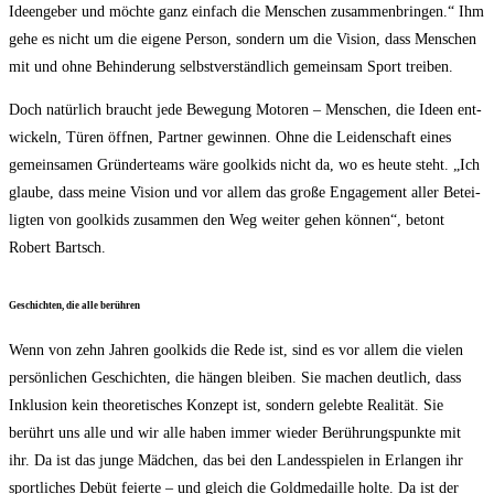
Ideen­ge­ber und möch­te ganz ein­fach die Men­schen zusam­men­brin­gen.“ Ihm
gehe es nicht um die eige­ne Per­son, son­dern um die Visi­on, dass Men­schen
mit und ohne Behin­de­rung selbst­ver­ständ­lich gemein­sam Sport treiben.
Doch natür­lich braucht jede Bewe­gung Moto­ren – Men­schen, die Ideen ent­
wi­ckeln, Türen öff­nen, Part­ner gewin­nen. Ohne die Lei­den­schaft eines
gemein­sa­men Grün­der­teams wäre gool­kids nicht da, wo es heu­te steht. „Ich
glau­be, dass mei­ne Visi­on und vor allem das gro­ße Enga­ge­ment aller Betei­
lig­ten von gool­kids zusam­men den Weg wei­ter gehen kön­nen“, betont
Robert Bartsch.
Geschich­ten, die alle berühren
Wenn von zehn Jah­ren gool­kids die Rede ist, sind es vor allem die vie­len
per­sön­li­chen Geschich­ten, die hän­gen blei­ben. Sie machen deut­lich, dass
Inklu­si­on kein theo­re­ti­sches Kon­zept ist, son­dern geleb­te Rea­li­tät. Sie
berührt uns alle und wir alle haben immer wie­der Berüh­rungs­punk­te mit
ihr. Da ist das jun­ge Mäd­chen, das bei den Lan­des­spie­len in Erlan­gen ihr
sport­li­ches Debüt fei­er­te – und gleich die Gold­me­dail­le hol­te. Da ist der