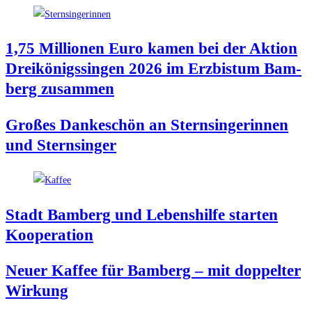
1,75 Mil­lio­nen Euro kamen bei der Akti­on
Drei­kö­nigs­sin­gen 2026 im Erz­bis­tum Bam­
berg zusammen
Gro­ßes Dan­ke­schön an Stern­sin­ge­rin­nen
und Sternsinger
Stadt Bam­berg und Lebens­hil­fe star­ten
Kooperation
Neu­er Kaf­fee für Bam­berg – mit dop­pel­ter
Wirkung