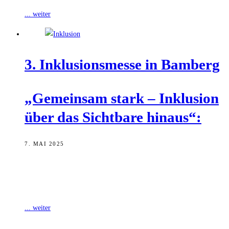
... weiter
3. Inklu­si­ons­mes­se in Bamberg
„Gemein­sam stark – Inklu­si­on
über das Sicht­ba­re hinaus“:
7. MAI 2025
An diesem Samstag, 10. Mai, veranstaltet der Förderkreis goolkids
in Kooperation mit der Behindertenbeauftragten der Stadt Bamberg
die 3. Inklusionsmesse Bamberg.
... weiter