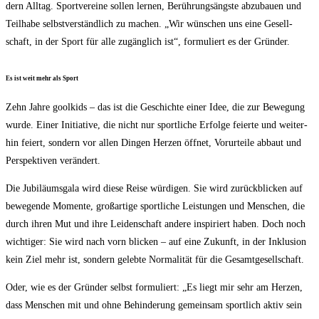
dern All­tag. Sport­ver­ei­ne sol­len ler­nen, Berüh­rungs­ängs­te abzu­bau­en und
Teil­ha­be selbst­ver­ständ­lich zu machen. „Wir wün­schen uns eine Gesell­
schaft, in der Sport für alle zugäng­lich ist“, for­mu­liert es der Gründer.
Es ist weit mehr als Sport
Zehn Jah­re gool­kids – das ist die Geschich­te einer Idee, die zur Bewe­gung
wur­de. Einer Initia­ti­ve, die nicht nur sport­li­che Erfol­ge fei­er­te und wei­ter­
hin fei­ert, son­dern vor allen Din­gen Her­zen öff­net, Vor­ur­tei­le abbaut und
Per­spek­ti­ven verändert.
Die Jubi­lä­ums­ga­la wird die­se Rei­se wür­di­gen. Sie wird zurück­bli­cken auf
bewe­gen­de Momen­te, groß­ar­ti­ge sport­li­che Leis­tun­gen und Men­schen, die
durch ihren Mut und ihre Lei­den­schaft ande­re inspi­riert haben. Doch noch
wich­ti­ger: Sie wird nach vorn bli­cken – auf eine Zukunft, in der Inklu­si­on
kein Ziel mehr ist, son­dern geleb­te Nor­ma­li­tät für die Gesamtgesellschaft.
Oder, wie es der Grün­der selbst for­mu­liert: „Es liegt mir sehr am Her­zen,
dass Men­schen mit und ohne Behin­de­rung gemein­sam sport­lich aktiv sein