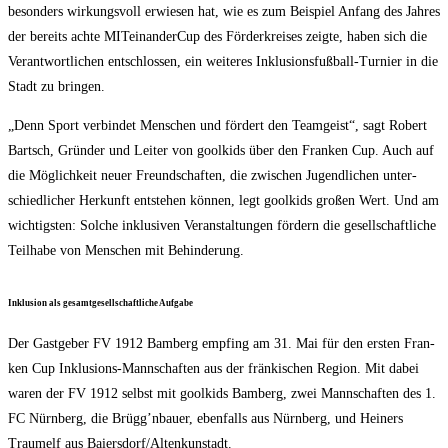
beson­ders wir­kungs­voll erwie­sen hat, wie es zum Bei­spiel Anfang des Jah­res
der bereits ach­te MIT­ein­an­der­Cup des För­der­krei­ses zeig­te, haben sich die
Ver­ant­wort­li­chen ent­schlos­sen, ein wei­te­res Inklu­si­ons­fuß­ball-Tur­nier in die
Stadt zu bringen.
„Denn Sport ver­bin­det Men­schen und för­dert den Team­geist“, sagt Robert
Bartsch, Grün­der und Lei­ter von gool­kids über den Fran­ken Cup. Auch auf
die Mög­lich­keit neu­er Freund­schaf­ten, die zwi­schen Jugend­li­chen unter­
schied­li­cher Her­kunft ent­ste­hen kön­nen, legt gool­kids gro­ßen Wert. Und am
wich­tigs­ten: Sol­che inklu­si­ven Ver­an­stal­tun­gen för­dern die gesell­schaft­li­che
Teil­ha­be von Men­schen mit Behinderung.
Inklu­si­on als gesamt­ge­sell­schaft­li­che Aufgabe
Der Gast­ge­ber FV 1912 Bam­berg emp­fing am 31. Mai für den ers­ten Fran­
ken Cup Inklu­si­ons-Mann­schaf­ten aus der frän­ki­schen Regi­on. Mit dabei
waren der FV 1912 selbst mit gool­kids Bam­berg, zwei Mann­schaf­ten des 1.
FC Nürn­berg, die Brügg’nbauer, eben­falls aus Nürn­berg, und Hein­ers
Traum­elf aus Baiersdorf/​Altenkunstadt.