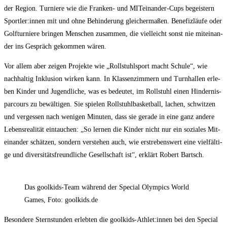
der Regi­on. Tur­nie­re wie die Fran­ken- und MIT­ein­an­der-Cups begeis­tern
Sportler:innen mit und ohne Behin­de­rung glei­cher­ma­ßen. Bene­fiz­läu­fe oder
Golf­tur­nie­re brin­gen Men­schen zusam­men, die viel­leicht sonst nie mit­ein­an­
der ins Gespräch gekom­men wären.
Vor allem aber zei­gen Pro­jek­te wie „Roll­stuhl­sport macht Schu­le“, wie
nach­hal­tig Inklu­si­on wir­ken kann. In Klas­sen­zim­mern und Turn­hal­len erle­
ben Kin­der und Jugend­li­che, was es bedeu­tet, im Roll­stuhl einen Hin­der­nis­
par­cours zu bewäl­ti­gen. Sie spie­len Roll­stuhl­bas­ket­ball, lachen, schwit­zen
und ver­ges­sen nach weni­gen Minu­ten, dass sie gera­de in eine ganz ande­re
Lebens­rea­li­tät ein­tau­chen: „So ler­nen die Kin­der nicht nur ein sozia­les Mit­
ein­an­der schät­zen, son­dern ver­ste­hen auch, wie erstre­bens­wert eine viel­fäl­ti­
ge und diver­si­täts­freund­li­che Gesell­schaft ist“, erklärt Robert Bartsch.
Das gool­kids-Team wäh­rend der Spe­cial Olym­pics World
Games, Foto: goolkids.de
Beson­de­re Stern­stun­den erleb­ten die goolkids-Athlet:innen bei den Spe­cial