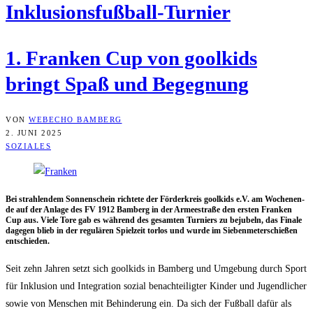
Inklu­si­ons­fuß­ball-Tur­nier
1. Fran­ken Cup von gool­kids
bringt Spaß und Begegnung
VON
WEBECHO BAMBERG
2. JUNI 2025
SOZIALES
Bei strah­len­dem Son­nen­schein rich­te­te der För­der­kreis gool­kids e.V. am Wochen­en­
de auf der Anla­ge des FV 1912 Bam­berg in der Armee­stra­ße den ers­ten Fran­ken
Cup aus. Vie­le Tore gab es wäh­rend des gesam­ten Tur­niers zu beju­beln, das Fina­le
dage­gen blieb in der regu­lä­ren Spiel­zeit tor­los und wur­de im Sie­ben­me­ter­schie­ßen
entschieden.
Seit zehn Jah­ren setzt sich gool­kids in Bam­berg und Umge­bung durch Sport
für Inklu­si­on und Inte­gra­ti­on sozi­al benach­tei­lig­ter Kin­der und Jugend­li­cher
sowie von Men­schen mit Behin­de­rung ein. Da sich der Fuß­ball dafür als