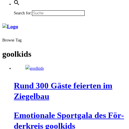
Search for:
Browse Tag
goolkids
Rund 300 Gäs­te fei­er­ten im
Ziegelbau
Emo­tio­na­le Sport­ga­la des För­
der­kreis goolkids