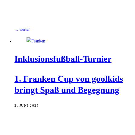
Es begann mit einer Vision: Menschen mit und ohne Behinderung
sollten nicht in getrennten Welten leben, sondern auf Augenhöhe,
Seite an Seite,
... weiter
Inklu­si­ons­fuß­ball-Tur­nier
1. Fran­ken Cup von gool­kids
bringt Spaß und Begegnung
2. JUNI 2025
Bei strahlendem Sonnenschein richtete der Förderkreis goolkids e.V.
am Wochenende auf der Anlage des FV 1912 Bamberg in der
Armeestraße den ersten