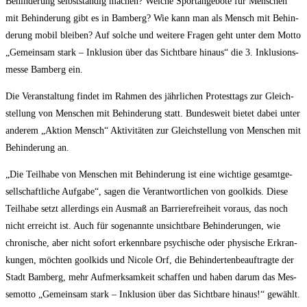
Behin­de­rung selbst­stän­dig machen? Wel­che Sport­an­ge­bo­te für Men­schen
mit Behin­de­rung gibt es in Bam­berg? Wie kann man als Mensch mit Behin­
de­rung mobil blei­ben? Auf sol­che und wei­te­re Fra­gen geht unter dem Mot­to
„Gemein­sam stark – Inklu­si­on über das Sicht­ba­re hin­aus“ die 3. Inklu­si­ons­
mes­se Bam­berg ein.
Die Ver­an­stal­tung fin­det im Rah­men des jähr­li­chen Pro­test­tags zur Gleich­
stel­lung von Men­schen mit Behin­de­rung statt. Bun­des­weit bie­tet dabei unter
ande­rem „Akti­on Mensch“ Akti­vi­tä­ten zur Gleich­stel­lung von Men­schen mit
Behin­de­rung an.
„Die Teil­ha­be von Men­schen mit Behin­de­rung ist eine wich­ti­ge gesamt­ge­
sell­schaft­li­che Auf­ga­be“, sagen die Ver­ant­wort­li­chen von gool­kids. Die­se
Teil­ha­be setzt aller­dings ein Aus­maß an Bar­rie­re­frei­heit vor­aus, das noch
nicht erreicht ist. Auch für soge­nann­te unsicht­ba­re Behin­de­run­gen, wie
chro­ni­sche, aber nicht sofort erkenn­ba­re psy­chi­sche oder phy­si­sche Erkran­
kun­gen, möch­ten gool­kids und Nico­le Orf, die Behin­der­ten­be­auf­trag­te der
Stadt Bam­berg, mehr Auf­merk­sam­keit schaf­fen und haben dar­um das Mes­
se­mot­to „Gemein­sam stark – Inklu­si­on über das Sicht­ba­re hin­aus!“ gewählt.