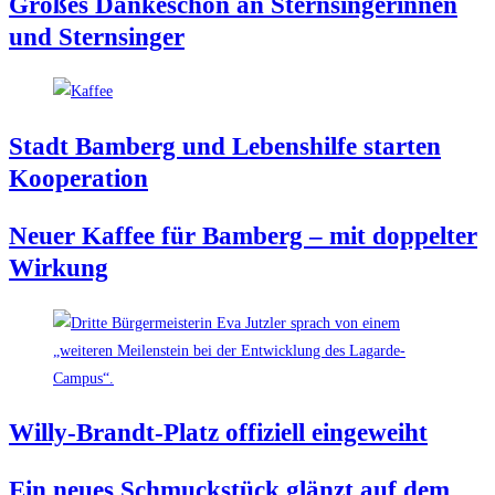
Gro­ßes Dan­ke­schön an Stern­sin­ge­rin­nen
und Sternsinger
Stadt Bam­berg und Lebens­hil­fe star­ten
Kooperation
Neu­er Kaf­fee für Bam­berg – mit dop­pel­ter
Wirkung
Wil­ly-Brandt-Platz offi­zi­ell eingeweiht
Ein neu­es Schmuck­stück glänzt auf dem