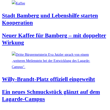
Stadt Bam­berg und Lebens­hil­fe star­ten
Kooperation
Neu­er Kaf­fee für Bam­berg – mit dop­pel­ter
Wirkung
Wil­ly-Brandt-Platz offi­zi­ell eingeweiht
Ein neu­es Schmuck­stück glänzt auf dem
Lagarde-Campus