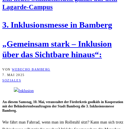
Lagarde-Campus
3. Inklu­si­ons­mes­se in Bamberg
„Gemein­sam stark – Inklu­si­on
über das Sicht­ba­re hinaus“:
VON
WEBECHO BAMBERG
7. MAI 2025
SOZIALES
An die­sem Sams­tag, 10. Mai, ver­an­stal­tet der För­der­kreis gool­kids in Koope­ra­ti­on
mit der Behin­der­ten­be­auf­trag­ten der Stadt Bam­berg die 3. Inklu­si­ons­mes­se
Bamberg.
Wie fährt man Fahr­rad, wenn man im Roll­stuhl sitzt? Kann man sich trotz