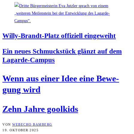
Wil­ly-Brandt-Platz offi­zi­ell eingeweiht
Ein neu­es Schmuck­stück glänzt auf dem
Lagarde-Campus
Wenn aus einer Idee eine Bewe­
gung wird
Zehn Jah­re goolkids
VON
WEBECHO BAMBERG
19. OKTOBER 2025