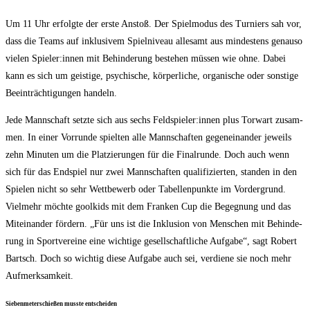
Um 11 Uhr erfolg­te der ers­te Anstoß. Der Spiel­mo­dus des Tur­niers sah vor,
dass die Teams auf inklu­si­vem Spiel­ni­veau alle­samt aus min­des­tens genau­so
vie­len Spieler:innen mit Behin­de­rung bestehen müs­sen wie ohne. Dabei
kann es sich um geis­ti­ge, psy­chi­sche, kör­per­li­che, orga­ni­sche oder sons­ti­ge
Beein­träch­ti­gun­gen handeln.
Jede Mann­schaft setz­te sich aus sechs Feldspieler:innen plus Tor­wart zusam­
men. In einer Vor­run­de spiel­ten alle Mann­schaf­ten gegen­ein­an­der jeweils
zehn Minu­ten um die Plat­zie­run­gen für die Final­run­de. Doch auch wenn
sich für das End­spiel nur zwei Mann­schaf­ten qua­li­fi­zier­ten, stan­den in den
Spie­len nicht so sehr Wett­be­werb oder Tabel­len­punk­te im Vor­der­grund.
Viel­mehr möch­te gool­kids mit dem Fran­ken Cup die Begeg­nung und das
Mit­ein­an­der för­dern. „Für uns ist die Inklu­si­on von Men­schen mit Behin­de­
rung in Sport­ver­ei­ne eine wich­ti­ge gesell­schaft­li­che Auf­ga­be“, sagt Robert
Bartsch. Doch so wich­tig die­se Auf­ga­be auch sei, ver­die­ne sie noch mehr
Aufmerksamkeit.
Sie­ben­me­ter­schie­ßen muss­te entscheiden