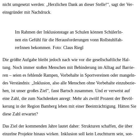
nicht umge­setzt wer­den: „Herz­li­chen Dank an die­ser Stel­le!“, sagt der Ver­
eins­grün­der mit Nachdruck.
Im Rah­men der Inklu­si­ons­ta­ge an Schu­len kön­nen Schü­le­rIn­
nen ein Gefühl für die Her­aus­for­de­run­gen vonn Roll­stuhl­fah­
re­rIn­nen bekom­men. Foto: Claus Riegl
Die größ­te Auf­ga­be bleibt jedoch nach wie vor die gesell­schaft­li­che Hal­
tung. Noch immer sto­ßen Men­schen mit Behin­de­rung im All­tag auf Bar­rie­
ren – sei­en es feh­len­de Ram­pen, Vor­be­hal­te in Sport­ver­ei­nen oder man­geln­
des Ver­ständ­nis: „Inklu­si­on, also alle Men­schen ohne Vor­be­hal­te ein­zu­be­zie­
hen, ist unser gro­ßes Ziel“, fasst Bartsch zusam­men. Und er ver­weist auf
eine Zahl, die zum Nach­den­ken anregt: Mehr als zwölf Pro­zent der Bevöl­
ke­rung in der Regi­on Bam­berg leben mit einer Beein­träch­ti­gung. Hät­ten Sie
die­se Zahl erwartet?
Das Ziel der kom­men­den Jah­re lau­tet daher: Struk­tu­ren schaf­fen, die über
ein­zel­ne Pro­jek­te hin­aus wir­ken. Inklu­si­on soll kein Leucht­turm sein, son­