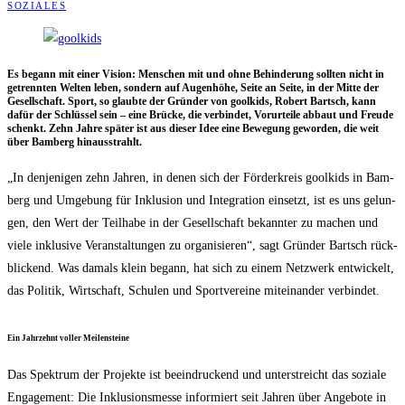
SOZIALES
Es begann mit einer Visi­on: Men­schen mit und ohne Behin­de­rung soll­ten nicht in
getrenn­ten Wel­ten leben, son­dern auf Augen­hö­he, Sei­te an Sei­te, in der Mit­te der
Gesell­schaft. Sport, so glaub­te der Grün­der von gool­kids, Robert Bartsch, kann
dafür der Schlüs­sel sein – eine Brü­cke, die ver­bin­det, Vor­ur­tei­le abbaut und Freu­de
schenkt. Zehn Jah­re spä­ter ist aus die­ser Idee eine Bewe­gung gewor­den, die weit
über Bam­berg hinausstrahlt.
„In den­je­ni­gen zehn Jah­ren, in denen sich der För­der­kreis gool­kids in Bam­
berg und Umge­bung für Inklu­si­on und Inte­gra­ti­on ein­setzt, ist es uns gelun­
gen, den Wert der Teil­ha­be in der Gesell­schaft bekann­ter zu machen und
vie­le inklu­si­ve Ver­an­stal­tun­gen zu orga­ni­sie­ren“, sagt Grün­der Bartsch rück­
bli­ckend. Was damals klein begann, hat sich zu einem Netz­werk ent­wi­ckelt,
das Poli­tik, Wirt­schaft, Schu­len und Sport­ver­ei­ne mit­ein­an­der verbindet.
Ein Jahr­zehnt vol­ler Meilensteine
Das Spek­trum der Pro­jek­te ist beein­dru­ckend und unter­streicht das sozia­le
Enga­ge­ment: Die Inklu­si­ons­mes­se infor­miert seit Jah­ren über Ange­bo­te in