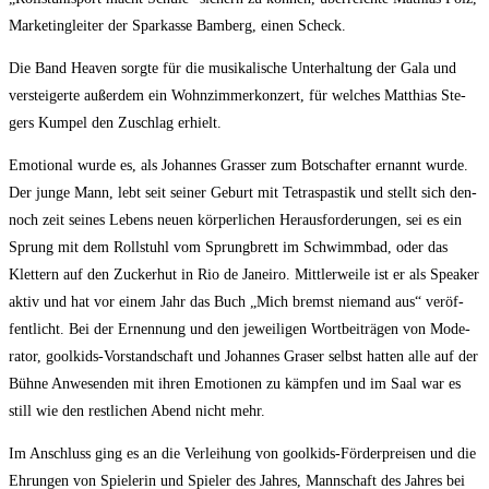
Mar­ke­ting­lei­ter der Spar­kas­se Bam­berg, einen Scheck.
Die Band Hea­ven sorg­te für die musi­ka­li­sche Unter­hal­tung der Gala und
ver­stei­ger­te außer­dem ein Wohn­zim­mer­kon­zert, für wel­ches Mat­thi­as Ste­
gers Kum­pel den Zuschlag erhielt.
Emo­tio­nal wur­de es, als Johan­nes Gras­ser zum Bot­schaf­ter ernannt wur­de.
Der jun­ge Mann, lebt seit sei­ner Geburt mit Tetras­pas­tik und stellt sich den­
noch zeit sei­nes Lebens neu­en kör­per­li­chen Her­aus­for­de­run­gen, sei es ein
Sprung mit dem Roll­stuhl vom Sprung­brett im Schwimm­bad, oder das
Klet­tern auf den Zucker­hut in Rio de Janei­ro. Mitt­ler­wei­le ist er als Spea­k­er
aktiv und hat vor einem Jahr das Buch „Mich bremst nie­mand aus“ ver­öf­
fent­licht. Bei der Ernen­nung und den jewei­li­gen Wort­bei­trä­gen von Mode­
ra­tor, gool­kids-Vor­stand­schaft und Johan­nes Gra­ser selbst hat­ten alle auf der
Büh­ne Anwe­sen­den mit ihren Emo­tio­nen zu kämp­fen und im Saal war es
still wie den rest­li­chen Abend nicht mehr.
Im Anschluss ging es an die Ver­lei­hung von gool­kids-För­der­prei­sen und die
Ehrun­gen von Spie­le­rin und Spie­ler des Jah­res, Mann­schaft des Jah­res bei